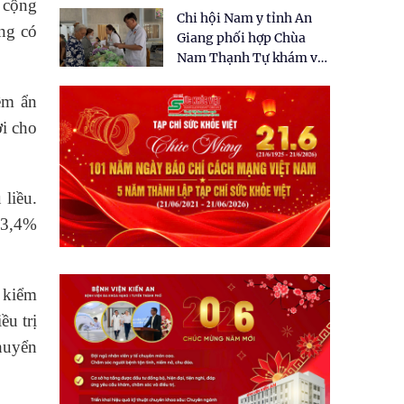
tặng quà cho 150 người
c cộng
Chi hội Nam y tỉnh An
dân tại xã Tân Tập
ng có
Giang phối hợp Chùa
Nam Thạnh Tự khám và
cấp thuốc miễn phí cho
nhân dân
iềm ẩn
ợi cho
 liều.
 53,4%
ó kiểm
ều trị
chuyển