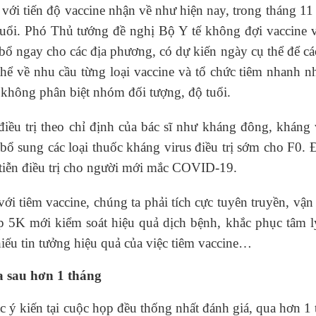
i tiến độ vaccine nhận về như hiện nay, trong tháng 11
tuổi. Phó Thủ tướng đề nghị Bộ Y tế không đợi vaccine 
ổ ngay cho các địa phương, có dự kiến ngày cụ thể để cá
hể về nhu cầu từng loại vaccine và tổ chức tiêm nhanh n
, không phân biệt nhóm đối tượng, độ tuổi.
điều trị theo chỉ định của bác sĩ như kháng đông, kháng
ổ sung các loại thuốc kháng virus điều trị sớm cho F0. 
 tiễn điều trị cho người mới mắc COVID-19.
 tiêm vaccine, chúng ta phải tích cực tuyên truyền, vậ
p 5K mới kiểm soát hiệu quả dịch bệnh, khắc phục tâm l
hiếu tin tưởng hiệu quả của việc tiêm vaccine…
a sau hơn 1 tháng
ý kiến tại cuộc họp đều thống nhất đánh giá, qua hơn 1