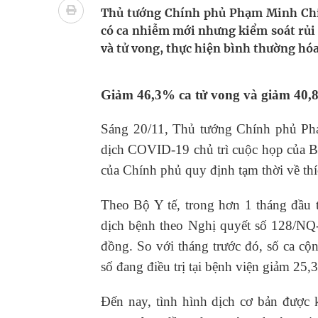
Xây dựng bản đồ mạng lưới cấp cứu ngoại viện t
Thủ tướng Chính phủ Phạm Minh Chí
có ca nhiễm mới nhưng kiểm soát rủi r
"Nền kinh tế bạc" có thể trở thành động lực tăn
và tử vong, thực hiện bình thường hóa
Đắk Lắk: Đẩy nhanh tiến độ khám sức khỏe định 
Giảm 46,3% ca tử vong và giảm 40,
Tổng hợp những cách trị thâm body nách, bẹn, m
Sáng 20/11, Thủ tướng Chính phủ Ph
Tỷ lệ tật khúc xạ ở trẻ gia tăng: Khuyến nghị của
dịch COVID-19 chủ trì cuộc họp của Ba
của Chính phủ quy định tạm thời về thíc
Theo Bộ Y tế, trong hơn 1 tháng đầu ti
dịch bệnh theo Nghị quyết số 128/NQ-
đồng. So với tháng trước đó, số ca c
số đang điều trị tại bệnh viện giảm 25
Đến nay, tình hình dịch cơ bản được 