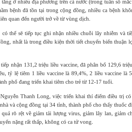
tăng ở nhiều địa phương trên cả nước (trong tuần số mắ
 mầm bệnh đã tồn tại trong cộng đồng, nhiều ca bệnh khô
liên quan đến người trở về từ vùng dịch.
, có thể sẽ tiếp tục ghi nhận nhiều chuỗi lây nhiễm và t
ng, nhất là trong điều kiện thời tiết chuyển biến thuận l
iếp nhận 131,2 triệu liều vaccine, đã phân bổ 129,6 triệu
u, tỷ lệ tiêm 1 liều vaccine là 89,4%, 2 liều vaccine là
hành phố đang triển khai tiêm cho trẻ từ 12-17 tuổi.
Nguyễn Thanh Long, việc triển khai thí điểm điều trị c
hà và cộng đồng tại 34 tỉnh, thành phố cho thấy thuốc đi
u quả rõ rệt về giảm tải lượng virus, giảm lây lan, giảm 
 chuyển nặng rất thấp, không có ca tử vong.