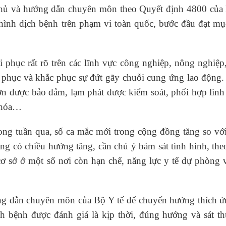
phủ và hướng dẫn chuyên môn theo Quyết định 4800 của
 hình dịch bệnh trên phạm vi toàn quốc, bước đầu đạt mụ
 phục rất rõ trên các lĩnh vực công nghiệp, nông nghiệp
i phục và khắc phục sự đứt gãy chuỗi cung ứng lao động.
 lớn được bảo đảm, lạm phát được kiểm soát, phối hợp linh
 khóa…
ong tuần qua, số ca mắc mới trong cộng đồng tăng so với
ng có chiều hướng tăng, cần chú ý bám sát tình hình, the
cơ sở ở một số nơi còn hạn chế, năng lực y tế dự phòng 
ng dẫn chuyên môn của Bộ Y tế để chuyển hướng thích ứ
ch bệnh được đánh giá là kịp thời, đúng hướng và sát th