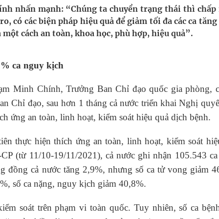
oàn quốc
nh nhấn mạnh: “Chúng ta chuyển trạng thái thì chấp
o, có các biện pháp hiệu quả để giảm tối đa các ca tăn
g trưởng mới của Việt Nam
 một cách an toàn, khoa học, phù hợp, hiệu quả”.
kỳ, khám sàng lọc cho người dân
8% ca nguy kịch
ông cực hiệu quả
ạm Minh Chính, Trưởng Ban Chỉ đạo quốc gia phòng, 
 chuyên gia
n Chỉ đạo, sau hơn 1 tháng cả nước triển khai Nghị quy
h ứng an toàn, linh hoạt, kiểm soát hiệu quả dịch bệnh.
ên thực hiện thích ứng an toàn, linh hoạt, kiểm soát hi
CP (từ 11/10-19/11/2021), cả nước ghi nhận 105.543 ca
ộng đồng cả nước tăng 2,9%, nhưng số ca tử vong giảm 4
,3%, số ca nặng, nguy kịch giảm 40,8%.
kiểm soát trên phạm vi toàn quốc. Tuy nhiên, số ca bện