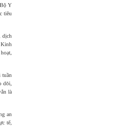
 Bộ Y
c tiêu
, dịch
 Kinh
 hoạt,
 tuần
o dõi,
vẫn là
ng an
ực tế,