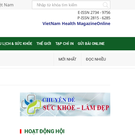
iệt Nam
E-ISSN 2734 - 9756
P-ISSN 2815 - 6285
VietNam Health MagazineOnline
U LỊCH & SỨC KHỎE
THẾ GIỚI
TẠP CHÍ IN
GỬI BÀI ONLINE
MỚI NHẤT
ĐỌC NHIỀU
HOẠT ĐỘNG HỘI