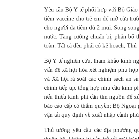
Yêu cầu Bộ Y tế phối hợp với Bộ Giáo
tiêm vaccine cho trẻ em để mở cửa trườ
cho người đã tiêm đủ 2 mũi. Song song
nước. Tăng cường chuẩn bị, phân bổ th
toàn. Tất cả đều phải có kế hoạch, Th
Bộ Y tế nghiên cứu, tham khảo kinh ng
vấn đề xã hội hóa xét nghiệm phù hợp
và Xã hội rà soát các chính sách an s
chính tiếp tục tổng hợp nhu cầu kinh p
nếu thiếu kinh phí cần tìm nguồn để x
báo cáo cấp có thẩm quyền; Bộ Ngoại g
vận tải quy định về xuất nhập cảnh phù
Thủ tướng yêu cầu các địa phương qu
thuận lợi, không bị cản trở về mặt hàn