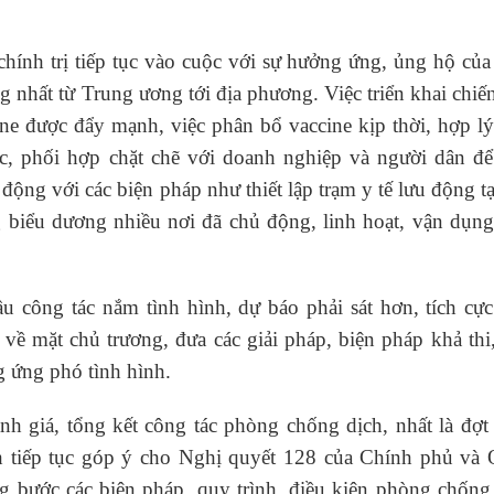
.
hính trị tiếp tục vào cuộc với sự hưởng ứng, ủng hộ củ
ng nhất từ Trung ương tới địa phương. Việc triển khai chiế
ine được đẩy mạnh, việc phân bổ vaccine kịp thời, hợp l
c, phối hợp chặt chẽ với doanh nghiệp và người dân để
 động với các biện pháp như thiết lập trạm y tế lưu động t
biểu dương nhiều nơi đã chủ động, linh hoạt, vận dụng
u công tác nắm tình hình, dự báo phải sát hơn, tích cực
về mặt chủ trương, đưa các giải pháp, biện pháp khả thi
ng ứng phó tình hình.
h giá, tổng kết công tác phòng chống dịch, nhất là đợt
ành tiếp tục góp ý cho Nghị quyết 128 của Chính phủ và 
g bước các biện pháp, quy trình, điều kiện phòng chống 