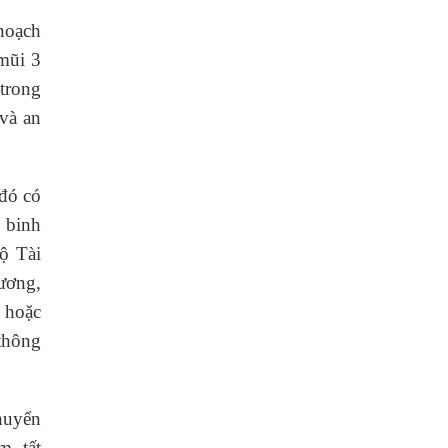
hoạch
 mũi 3
 trong
 và an
 đó có
 binh
Bộ Tài
hương,
ý hoặc
 thông
huyển
m, tất