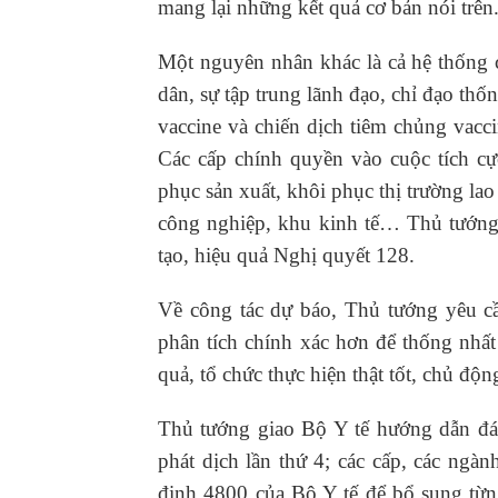
mang lại những kết quả cơ bản nói trên
Một nguyên nhân khác là cả hệ thống c
dân, sự tập trung lãnh đạo, chỉ đạo thố
vaccine và chiến dịch tiêm chủng vacc
Các cấp chính quyền vào cuộc tích cự
phục sản xuất, khôi phục thị trường lao
công nghiệp, khu kinh tế… Thủ tướng 
tạo, hiệu quả Nghị quyết 128.
Về công tác dự báo, Thủ tướng yêu cầ
phân tích chính xác hơn để thống nhất 
quả, tổ chức thực hiện thật tốt, chủ độ
Thủ tướng giao Bộ Y tế hướng dẫn đán
phát dịch lần thứ 4; các cấp, các ng
định 4800 của Bộ Y tế để bổ sung từn