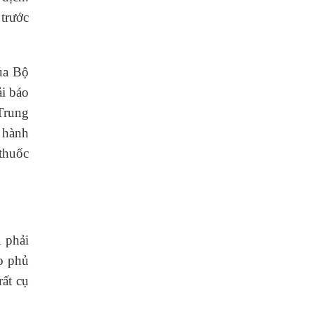
 trước
ủa Bộ
ải báo
 Trung
ề hành
 thuốc
1 phải
ao phủ
rất cụ