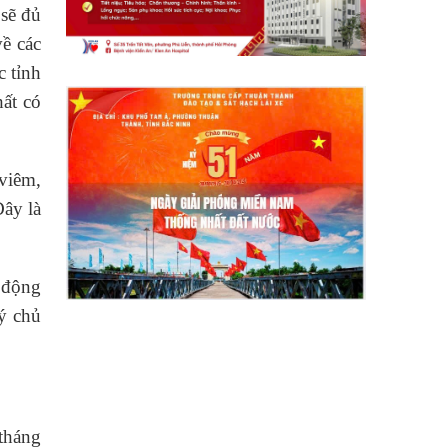
 sẽ đủ
về các
c tỉnh
hất có
 viêm,
Đây là
n động
ý chủ
 tháng