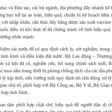
 dục và Đào tạo, các bộ ngành, địa phương đẩy nhanh kế 
ng học trở lại an toàn, hiệu quả; chuẩn bị kế hoạch tiêm
 với nhập khẩu, cần thúc đẩy bằng được sản xuất vaccine
uốc điều trị khi thực tế đã chứng minh về tính hiệu quả
ủ tướng nhấn mạnh.
hiệm các nước để có quy định cách ly, xét nghiệm, trong
 tình hình và điều kiện đất nước. Bộ Lao động – Thương
inh xã hội đã có, nghiên cứu, bổ sung chính sách mới; 
hí mua sắm trang thiết bị phòng chống dịch của các địa p
ử lý kịp thời, nếu vướng mắc quy định thì chủ động xử l
iao chủ trì, phối hợp với Bộ Công an, Bộ Y tế, Bộ Giao
 hợp tình hình.
an tâm phối hợp chặt chẽ, hiệu quả để người dân di c
h chính. Các địa phương cần nêu cao tinh thần trách nhiệ