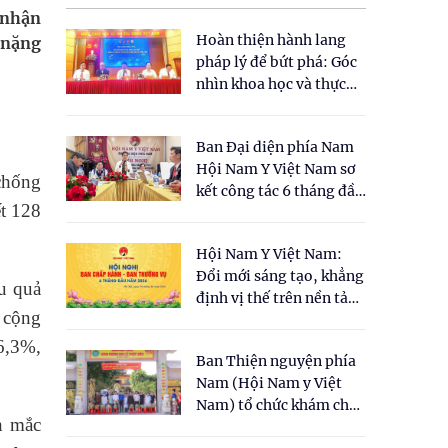
 nhận
Hoàn thiện hành lang
g nặng
pháp lý để bứt phá: Góc
nhìn khoa học và thực
tiễn tại Tọa đàm " Đề
xuất một số nội dung
Ban Đại diện phía Nam
cho Luật Y dược cổ
Hội Nam Y Việt Nam sơ
truyền Việt Nam"
chống
kết công tác 6 tháng đầu
ết 128
năm 2026
Hội Nam Y Việt Nam:
Đổi mới sáng tạo, khẳng
ệu quả
định vị thế trên nền tảng
 cộng
y học cổ truyền và khoa
học hiện đại
6,3%,
Ban Thiện nguyện phía
Nam (Hội Nam y Việt
Nam) tổ chức khám chữa
h mắc
bệnh y học cổ truyền và