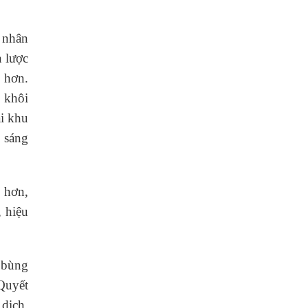
a nhân
n lược
ý hơn.
 khôi
ại khu
 sáng
 hơn,
, hiệu
 bùng
Quyết
dịch.