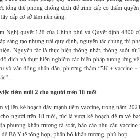
ợc tổng thể phòng chống dịch để trình cấp có thẩm quyền
 lấy cấp cơ sở làm nền tảng.
hiêm Nghị quyết 128 của Chính phủ và Quyết định 4800 c
háp sáng tạo nhưng trái quy định, nguyên tắc chung thì ph
hiện. Nguyên tắc là thực hiện thống nhất, thông suốt từ
p độ dịch và thực hiện nghiêm các biện pháp tương ứng v
rật tự và vận động nhân dân, phương châm “5K + vaccine +
khác”…
ệc tiêm mũi 2 cho người trên 18 tuổi
n vị lên kế hoạch đẩy mạnh tiêm vaccine, trong năm 202
cho người trên 18 tuổi, tức là vượt kế hoạch đề ra về b
địa phương khẩn trương rà soát, báo cáo nhu cầu vaccine 
… để Bộ Y tế tổng hợp, phân bổ khẩn trương, phù hợp.