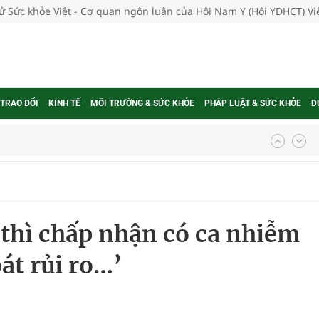
tử Sức khỏe Việt - Cơ quan ngôn luận của Hội Nam Y (Hội YDHCT) V
 TRAO ĐỔI
KINH TẾ
MÔI TRƯỜNG & SỨC KHỎE
PHÁP LUẬT & SỨC KHỎE
D
nghiệm thực tế
 thì chấp nhận có ca nhiễm
ngừa ung thư
át rủi ro…’
 Máu Của Các Loài Nhân Sâm (Panax Spp.): Tổng