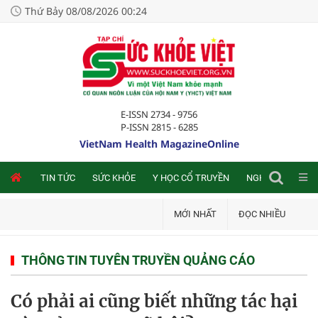
Thứ Bảy 08/08/2026 00:24
E-ISSN 2734 - 9756
P-ISSN 2815 - 6285
VietNam Health MagazineOnline
NLINE
TIN TỨC
SỨC KHỎE
Y HỌC CỔ TRUYỀN
NGHIÊN CỨU TRA
MỚI NHẤT
ĐỌC NHIỀU
THÔNG TIN TUYÊN TRUYỀN QUẢNG CÁO
Có phải ai cũng biết những tác hại