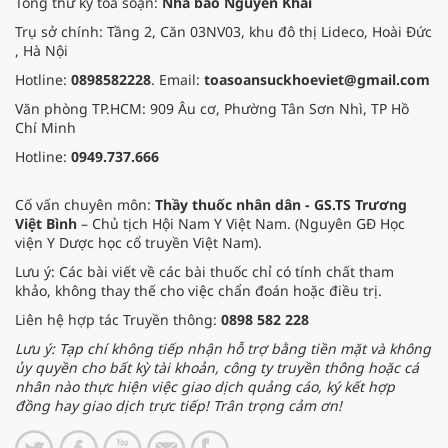
Tổng thư ký tòa soạn:
Nhà báo Nguyễn Khải
Trụ sở chính: Tầng 2, Căn 03NV03, khu đô thị Lideco, Hoài Đức
, Hà Nội
Hotline:
0898582228
. Email:
toasoansuckhoeviet@gmail.com
Văn phòng TP.HCM: 909 Âu cơ, Phường Tân Sơn Nhì, TP Hồ
Chí Minh
Hotline:
0949.737.666
Cố vấn chuyên môn:
Thầy thuốc nhân dân - GS.TS Trương
Việt Bình
– Chủ tịch Hội Nam Y Việt Nam. (Nguyên GĐ Học
viện Y Dược học cổ truyền Việt Nam).
Lưu ý: Các bài viết về các bài thuốc chỉ có tính chất tham
khảo, không thay thế cho việc chẩn đoán hoặc điều trị.
Liên hệ hợp tác Truyền thông:
0898 582 228
Lưu ý: Tạp chí không tiếp nhận hỗ trợ bằng tiền mặt và không
ủy quyền cho bất kỳ tài khoản, công ty truyền thông hoặc cá
nhân nào thực hiện việc giao dịch quảng cáo, ký kết hợp
đồng hay giao dịch trực tiếp! Trân trọng cảm ơn!