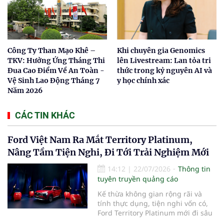
Công Ty Than Mạo Khê –
Khi chuyên gia Genomics
TKV: Hưởng Ứng Tháng Thi
lên Livestream: Lan tỏa tri
Đua Cao Điểm Về An Toàn -
thức trong kỷ nguyên AI và
Vệ Sinh Lao Động Tháng 7
y học chính xác
Năm 2026
CÁC TIN KHÁC
Ford Việt Nam Ra Mắt Territory Platinum,
Nâng Tầm Tiện Nghi, Đi Tới Trải Nghiệm Mới
14:12
|
22/07/2026
Thông tin
tuyên truyền quảng cáo
Kế thừa không gian rộng rãi và
tính thực dụng, tiện nghi vốn có,
Ford Territory Platinum mới đi sâu
vào thiết kế tinh tế với không gian