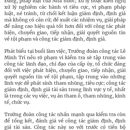
Đảng, pháp luật của Nhà nước; xử lý hoặc kiến nghị
xử lý nghiêm các hành vi tiêu cực, vi phạm pháp
luật, né tránh, từ chối kết luận giám định, định giá
mà không có căn cứ; đề xuất các nhiệm vụ, giải pháp
để nâng cao hiệu quả tốt hơn đối với công tác phát
hiện, chuyển giao, tiếp nhận, giải quyết nguồn tin
về tội phạm và công tác giám định, định giá.
Phát biểu tại buổi làm việc, Trưởng đoàn công tác Lê
Minh Trí nêu rõ phạm vi kiểm tra sẽ tập trung vào
công tác lãnh đạo, chỉ đạo của cấp ủy, tổ chức đảng
đối với việc phát hiện, chuyển giao, tiếp nhận, giải
quyết nguồn tin về tội phạm, tập trung vào những
lĩnh vực dễ phát sinh tham nhũng, tiêu cực; công tác
giám định, định giá tài sản trong lĩnh vực y tế, nhất
là trong các vụ việc, vụ án tham ô, tham nhũng, kinh
tế, chức vụ.
Trưởng đoàn công tác nhấn mạnh qua kiểm tra còn
để tổng kết, đánh giá về công tác giám định, định
giá tài sản. Công tác này so với trước có tiến bộ