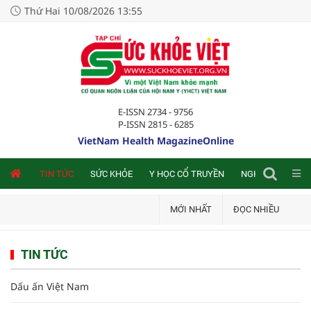
Thứ Hai 10/08/2026 13:55
E-ISSN 2734 - 9756
P-ISSN 2815 - 6285
VietNam Health MagazineOnline
NLINE
TIN TỨC
SỨC KHỎE
Y HỌC CỔ TRUYỀN
NGHIÊN CỨU TRA
MỚI NHẤT
ĐỌC NHIỀU
TIN TỨC
Dấu ấn Việt Nam