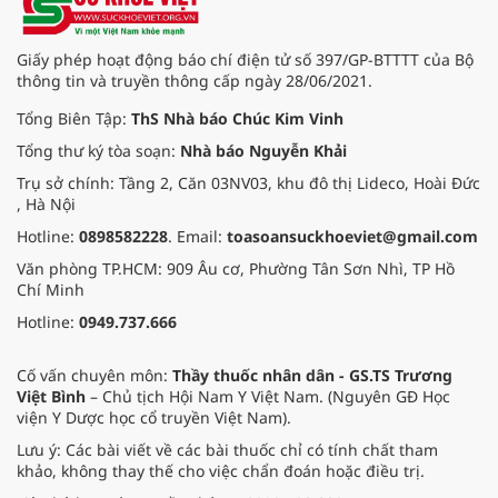
Pắc, phường Tuy Hòa và một số xã
trồng sầu riêng trên địa bàn tỉnh.
Giấy phép hoạt động báo chí điện tử số 397/GP-BTTTT của Bộ
thông tin và truyền thông cấp ngày 28/06/2021.
Tổng Biên Tập:
ThS Nhà báo Chúc Kim Vinh
Tổng thư ký tòa soạn:
Nhà báo Nguyễn Khải
Trụ sở chính: Tầng 2, Căn 03NV03, khu đô thị Lideco, Hoài Đức
, Hà Nội
Hotline:
0898582228
. Email:
toasoansuckhoeviet@gmail.com
Văn phòng TP.HCM: 909 Âu cơ, Phường Tân Sơn Nhì, TP Hồ
Chí Minh
Hotline:
0949.737.666
Cố vấn chuyên môn:
Thầy thuốc nhân dân - GS.TS Trương
Việt Bình
– Chủ tịch Hội Nam Y Việt Nam. (Nguyên GĐ Học
viện Y Dược học cổ truyền Việt Nam).
Lưu ý: Các bài viết về các bài thuốc chỉ có tính chất tham
khảo, không thay thế cho việc chẩn đoán hoặc điều trị.