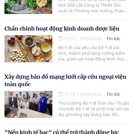
tỉnh Đắk Lắk Công ty TNHH Sản
xuất và Thương mại Vương Thành
Công vừa tổ chức lớp chia sẻ kiến
thức cà phê cấp tốc VTC 13, với sự
tham gia của các chủ doanh
Chấn chỉnh hoạt động kinh doanh dược liệu
nghiệp, chủ quán cà phê, hợp tác
07:07
|
07/08/2026
Tin tức
xã, người làm nông nghiệp và
những người yêu thích cà phê.
Bộ Y tế vừa yêu cầu Sở Y tế các
tỉnh, thành phố tăng cường kiểm
tra, giám sát hoạt động kinh doanh
dược liệu, tập trung vào các cơ sở
bán lẻ dược liệu, thuốc cổ truyền.
Xây dựng bản đồ mạng lưới cấp cứu ngoại viện
toàn quốc
15:18
|
06/08/2026
Tin tức
Thứ trưởng Bộ Y tế Trần Văn Thuấn
cho biết Bộ Y tế sẽ phối hợp với các
địa phương xây dựng bản đồ
mạng lưới cấp cứu ngoại viện,
đồng thời chuẩn hóa đào tạo, hoàn
thiện cơ chế tài chính và đa dạng
"Nền kinh tế bạc" có thể trở thành động lực