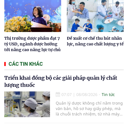
Thị trường dược phẩm đạt 7
Đề xuất cơ chế thu hút nhân
tỷ USD, ngành dược hướng
lực, nâng cao chất lượng y tế
tới nâng cao năng lực tự chủ
CÁC TIN KHÁC
Triển khai đồng bộ các giải pháp quản lý chất
lượng thuốc
07:07
|
08/08/2026
Tin tức
Quản lý dược không chỉ nằm trong
văn bản, hồ sơ hay giấy phép, mà
là chuỗi trách nhiệm, từ nhà máy
đến bệnh viện; từ dữ liệu quản lý
đến từng nhà thuốc, từng người