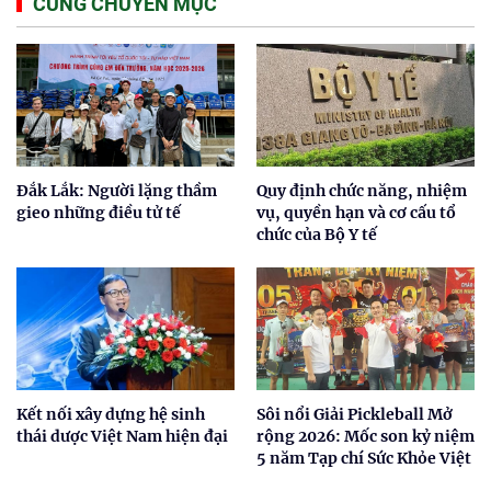
CÙNG CHUYÊN MỤC
Đắk Lắk: Người lặng thầm
Quy định chức năng, nhiệm
gieo những điều tử tế
vụ, quyền hạn và cơ cấu tổ
chức của Bộ Y tế
Kết nối xây dựng hệ sinh
Sôi nổi Giải Pickleball Mở
thái dược Việt Nam hiện đại
rộng 2026: Mốc son kỷ niệm
5 năm Tạp chí Sức Khỏe Việt