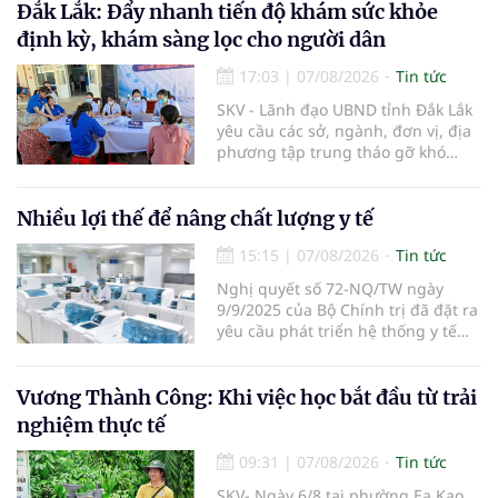
bệnh... Ngành y tế từng bước tiêu
Đắk Lắk: Đẩy nhanh tiến độ khám sức khỏe
chuẩn hóa, quy chuẩn hóa và hội
định kỳ, khám sàng lọc cho người dân
nhập quốc tế nhằm giúp cho
người dân tiếp cận thuốc an toàn,
17:03
|
07/08/2026
Tin tức
chất lượng, hiệu quả và giá hợp lý.
SKV - Lãnh đạo UBND tỉnh Đắk Lắk
yêu cầu các sở, ngành, đơn vị, địa
phương tập trung tháo gỡ khó
khăn để hoàn thành cơ bản việc
khám sức khỏe định kỳ và khám
sàng lọc cho 100% người dân trên
Nhiều lợi thế để nâng chất lượng y tế
địa bàn tỉnh trong tháng 10/2026.
15:15
|
07/08/2026
Tin tức
Nghị quyết số 72-NQ/TW ngày
9/9/2025 của Bộ Chính trị đã đặt ra
yêu cầu phát triển hệ thống y tế
hiện đại, công bằng, chất lượng,
hiệu quả và hội nhập quốc tế.
Vương Thành Công: Khi việc học bắt đầu từ trải
nghiệm thực tế
09:31
|
07/08/2026
Tin tức
SKV- Ngày 6/8 tại phường Ea Kao,