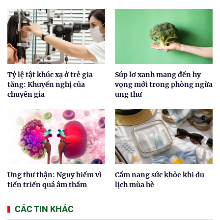
Tỷ lệ tật khúc xạ ở trẻ gia
Súp lơ xanh mang đến hy
tăng: Khuyến nghị của
vọng mới trong phòng ngừa
chuyên gia
ung thư
Ung thư thận: Nguy hiểm vì
Cẩm nang sức khỏe khi du
tiến triển quá âm thầm
lịch mùa hè
CÁC TIN KHÁC