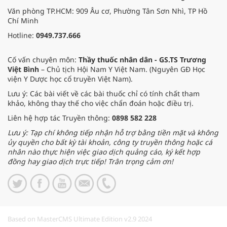
Văn phòng TP.HCM: 909 Âu cơ, Phường Tân Sơn Nhì, TP Hồ
Chí Minh
Hotline:
0949.737.666
Cố vấn chuyên môn:
Thầy thuốc nhân dân - GS.TS Trương
Việt Bình
– Chủ tịch Hội Nam Y Việt Nam. (Nguyên GĐ Học
viện Y Dược học cổ truyền Việt Nam).
Lưu ý: Các bài viết về các bài thuốc chỉ có tính chất tham
khảo, không thay thế cho việc chẩn đoán hoặc điều trị.
Liên hệ hợp tác Truyền thông:
0898 582 228
Lưu ý: Tạp chí không tiếp nhận hỗ trợ bằng tiền mặt và không
ủy quyền cho bất kỳ tài khoản, công ty truyền thông hoặc cá
nhân nào thực hiện việc giao dịch quảng cáo, ký kết hợp
đồng hay giao dịch trực tiếp! Trân trọng cảm ơn!
Based on MasterCMS Ultimate Edition v2.9 2024