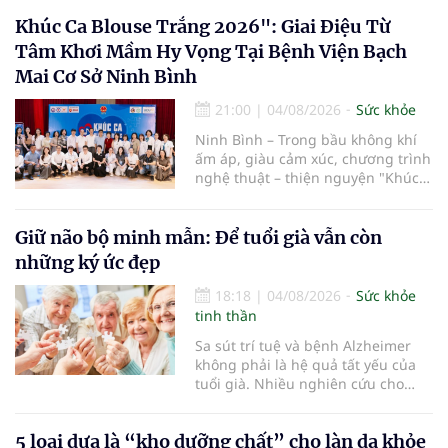
Khúc Ca Blouse Trắng 2026": Giai Điệu Từ
Tâm Khơi Mầm Hy Vọng Tại Bệnh Viện Bạch
Mai Cơ Sở Ninh Bình
21:00
|
04/08/2026
Sức khỏe
Ninh Bình – Trong bầu không khí
ấm áp, giàu cảm xúc, chương trình
nghệ thuật – thiện nguyện "Khúc
ca Blouse trắng" đã chính thức
khởi động hành trình năm 2026 với
điểm dừng chân đầu tiên tại Bệnh
Giữ não bộ minh mẫn: Để tuổi già vẫn còn
viện Bạch Mai cơ sở Ninh Bình.
những ký ức đẹp
18:18
|
04/08/2026
Sức khỏe
tinh thần
Sa sút trí tuệ và bệnh Alzheimer
không phải là hệ quả tất yếu của
tuổi già. Nhiều nghiên cứu cho
thấy, duy trì lối sống lành mạnh,
kiểm soát tốt các bệnh mạn tính và
5 loại dưa là “kho dưỡng chất” cho làn da khỏe
rèn luyện trí não mỗi ngày có thể