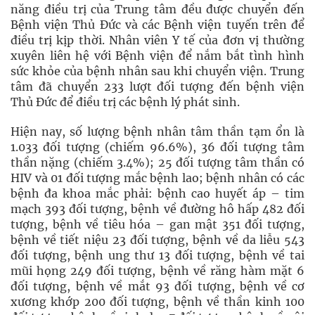
năng điều trị của Trung tâm đều được chuyển đến
Bệnh viện Thủ Đức và các Bệnh viện tuyến trên để
điều trị kịp thời. Nhân viên Y tế của đơn vị thường
xuyên liên hệ với Bệnh viện để nắm bắt tình hình
sức khỏe của bệnh nhân sau khi chuyển viện. Trung
tâm đã chuyển 233 lượt đối tượng đến bệnh viện
Thủ Đức để điều trị các bệnh lý phát sinh.
Hiện nay, số lượng bệnh nhân tâm thần tạm ổn là
1.033 đối tượng (chiếm 96.6%), 36 đối tượng tâm
thần nặng (chiếm 3.4%); 25 đối tượng tâm thần có
HIV và 01 đối tượng mắc bệnh lao; bệnh nhân có các
bệnh đa khoa mắc phải: bệnh cao huyết áp – tim
mạch 393 đối tượng, bệnh về đường hô hấp 482 đối
tượng, bệnh về tiêu hóa – gan mật 351 đối tượng,
bệnh về tiết niệu 23 đối tượng, bệnh về da liễu 543
đối tượng, bệnh ung thư 13 đối tượng, bệnh về tai
mũi họng 249 đối tượng, bệnh về răng hàm mặt 6
đối tượng, bệnh về mắt 93 đối tượng, bệnh về cơ
xương khớp 200 đối tượng, bệnh về thần kinh 100