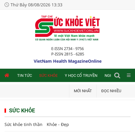
Thứ Bảy 08/08/2026 13:33
E-ISSN 2734 - 9756
P-ISSN 2815 - 6285
VietNam Health MagazineOnline
NLINE
TIN TỨC
SỨC KHỎE
Y HỌC CỔ TRUYỀN
NGHIÊN CỨU TRA
MỚI NHẤT
ĐỌC NHIỀU
SỨC KHỎE
Sức khỏe tinh thần
Khỏe - Đẹp