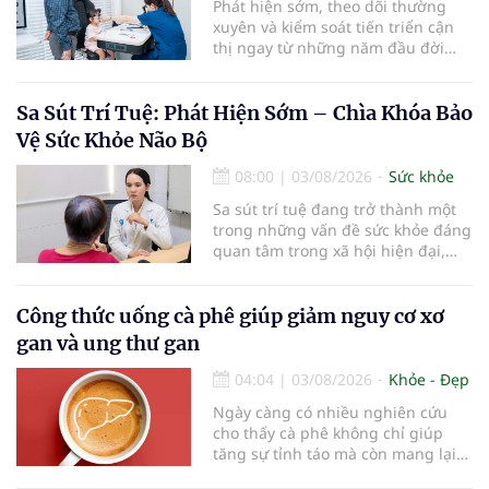
Phát hiện sớm, theo dõi thường
xuyên và kiểm soát tiến triển cận
thị ngay từ những năm đầu đời
được các chuyên gia đánh giá là
chìa khóa bảo vệ thị lực lâu dài cho
trẻ. Đây cũng là định hướng của
Sa Sút Trí Tuệ: Phát Hiện Sớm – Chìa Khóa Bảo
Trung tâm Nhãn nhi và Kiểm soát
Vệ Sức Khỏe Não Bộ
cận thị vừa được Bệnh viện Đông
Đô đưa vào hoạt động ngày 1/8.
08:00
|
03/08/2026
Sức khỏe
Sa sút trí tuệ đang trở thành một
trong những vấn đề sức khỏe đáng
quan tâm trong xã hội hiện đại,
đặc biệt ở người lớn tuổi. Theo
thống kê y khoa, hiện có hơn 55
triệu người trên thế giới đang
Công thức uống cà phê giúp giảm nguy cơ xơ
sống chung với bệnh, trong đó
gan và ung thư gan
bệnh Alzheimer chiếm khoảng 60–
70% trường hợp.
04:04
|
03/08/2026
Khỏe - Đẹp
Ngày càng có nhiều nghiên cứu
cho thấy cà phê không chỉ giúp
tăng sự tỉnh táo mà còn mang lại
lợi ích cho nhiều cơ quan trong cơ