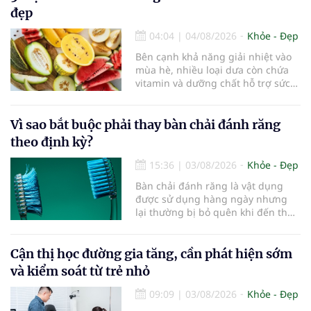
góp phần làm chậm quá trình suy
đẹp
giảm nhận thức, giúp người cao
tuổi gìn giữ trí nhớ và sống độc lập
04:04
|
04/08/2026
Khỏe - Đẹp
lâu hơn.
Bên cạnh khả năng giải nhiệt vào
mùa hè, nhiều loại dưa còn chứa
vitamin và dưỡng chất hỗ trợ sức
khỏe làn da...
Vì sao bắt buộc phải thay bàn chải đánh răng
theo định kỳ?
15:36
|
03/08/2026
Khỏe - Đẹp
Bàn chải đánh răng là vật dụng
được sử dụng hàng ngày nhưng
lại thường bị bỏ quên khi đến thời
điểm cần thay mới. Theo các
chuyên gia nha khoa, việc sử dụng
bàn chải quá lâu có thể làm giảm
Cận thị học đường gia tăng, cần phát hiện sớm
hiệu quả làm sạch và ảnh hưởng
và kiểm soát từ trẻ nhỏ
đến sức khỏe răng miệng...
09:09
|
03/08/2026
Khỏe - Đẹp