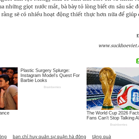
 những giọt nước mắt, bà bày tỏ lòng biết ơn sâu sắc đố
rằng sẽ có nhiều hoạt động thiết thực hơn nữa để giúp 
www.suckhoeviet.
ông
ban chỉ huy quân sự quận hà đông
tặng quà