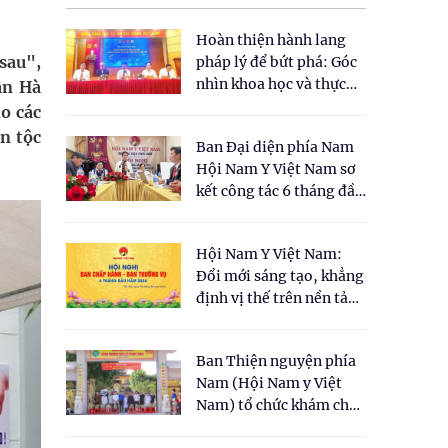
Hoàn thiện hành lang
sau",
pháp lý để bứt phá: Góc
nhìn khoa học và thực
ận Hà
tiễn tại Tọa đàm " Đề
o các
xuất một số nội dung
n tộc
Ban Đại diện phía Nam
cho Luật Y dược cổ
Hội Nam Y Việt Nam sơ
truyền Việt Nam"
kết công tác 6 tháng đầu
năm 2026
Hội Nam Y Việt Nam:
Đổi mới sáng tạo, khẳng
định vị thế trên nền tảng
y học cổ truyền và khoa
học hiện đại
Ban Thiện nguyện phía
Nam (Hội Nam y Việt
Nam) tổ chức khám chữa
bệnh y học cổ truyền và