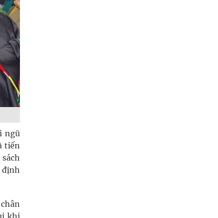
i ngũ
 tiến
 sách
 định
 chân
i khi