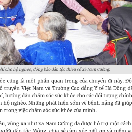
hí cho hộ nghèo, đồng bào dân tộc thiểu số xã Nam Cường.
hỏe cũng là một phần quan trọng của chuyến đi này. Độ
 Cổ truyền Việt Nam và Trường Cao đẳng Y tế Hà Đông đã
, hướng dẫn chăm sóc sức khỏe cho các đối tượng chính
ân hộ nghèo. Những phát hiện sớm về bệnh nặng đã giúp
 trong việc chăm sóc sức khỏe của mình.
âu, vùng xa như xã Nam Cường đã được hỗ trợ một cách
người dân tộc Mông, chia sẻ cảm xúc biết ơn và niềm vu