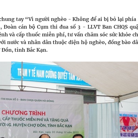
nghiệm thực tế
hung tay “Vì người nghèo - Không để ai bị bỏ lại phía 
, Đoàn cán bộ Cụm thi đua số 3 - LLVT Ban CHQS qu
hìn phụ nữ mỗi năm
nh và cấp thuốc miễn phí, tư vấn chăm sóc sức khỏe ch
với nước và nhân dân thuộc diện hộ nghèo, đồng bào dâ
 Đồn, tỉnh Bắc Kạn.