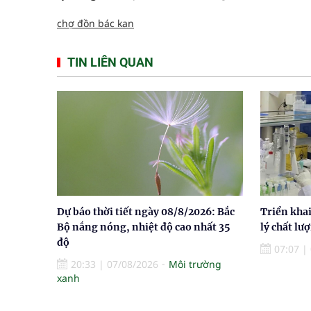
chợ đồn bác kan
TIN LIÊN QUAN
Dự báo thời tiết ngày 08/8/2026: Bắc
Triển khai
Bộ nắng nóng, nhiệt độ cao nhất 35
lý chất lư
độ
07:07
|
20:33
|
07/08/2026
Môi trường
xanh