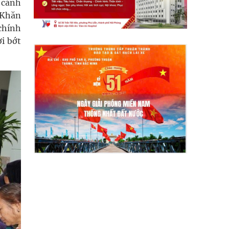
n cảnh
 Khăn
 chính
i bớt