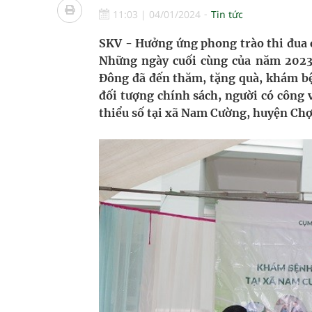
Nhiều lợi thế để nâng chất lượng y tế
11:03
|
04/01/2024
Tin tức
Vương Thành Công: Khi việc học bắt đầu từ trải 
SKV - Hưởng ứng phong trào thi đua c
Những ngày cuối cùng của năm 2023
Tầm soát sớm ung thư vú giúp cứu sống hàng ng
Đông đã đến thăm, tặng quà, khám bệ
đối tượng chính sách, người có công 
Giải pháp nâng cao thị lực thời hiện đại
thiểu số tại xã Nam Cường, huyện Chợ