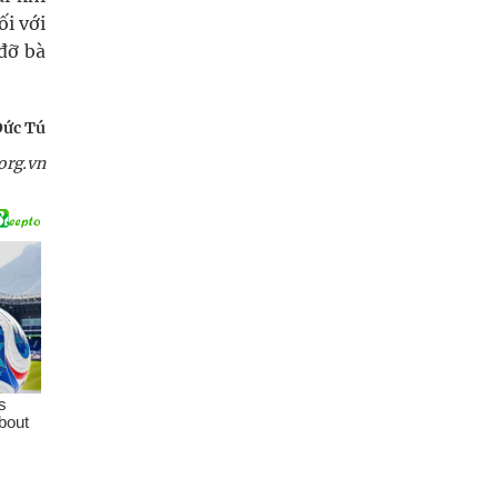
i với
đỡ bà
Đức Tú
org.vn