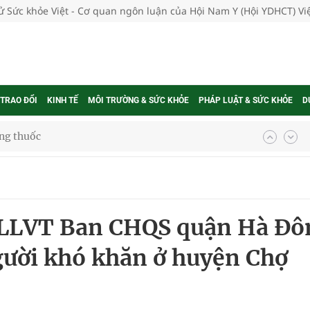
tử Sức khỏe Việt - Cơ quan ngôn luận của Hội Nam Y (Hội YDHCT) V
 TRAO ĐỔI
KINH TẾ
MÔI TRƯỜNG & SỨC KHỎE
PHÁP LUẬT & SỨC KHỎE
D
ợng thuốc
g, nhiệt độ cao nhất 35 độ
- LLVT Ban CHQS quận Hà Đô
kỳ, khám sàng lọc cho người dân
gười khó khăn ở huyện Chợ
ông cực hiệu quả
 chuyên gia