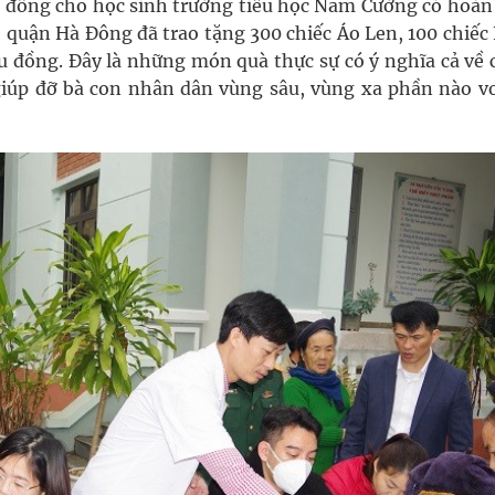
riệu đồng cho học sinh trường tiểu học Nam Cường có hoà
 quận Hà Đông đã trao tặng 300 chiếc Áo Len, 100 chiếc
iệu đồng. Đây là những món quà thực sự có ý nghĩa cả về
 giúp đỡ bà con nhân dân vùng sâu, vùng xa phần nào vơ