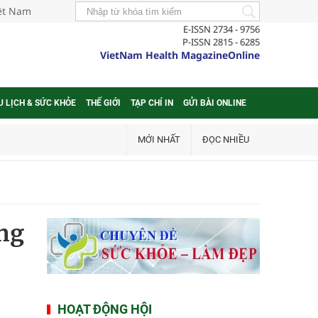
iệt Nam
E-ISSN 2734 - 9756
P-ISSN 2815 - 6285
VietNam Health MagazineOnline
U LỊCH & SỨC KHỎE
THẾ GIỚI
TẠP CHÍ IN
GỬI BÀI ONLINE
MỚI NHẤT
ĐỌC NHIỀU
ng
HOẠT ĐỘNG HỘI