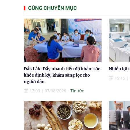
CÙNG CHUYÊN MỤC
Đắk Lắk: Đẩy nhanh tiến độ khám sức
Nhiều lợi 
khỏe định kỳ, khám sàng lọc cho
15:15
|
người dân
17:03
|
07/08/2026
Tin tức