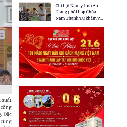
tặng quà cho 150 người
Chi hội Nam y tỉnh An
dân tại xã Tân Tập
Giang phối hợp Chùa
Nam Thạnh Tự khám và
cấp thuốc miễn phí cho
nhân dân
1 suất
c công
. Đặc
 cũng