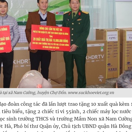
à tại xã Nam Cường, huyện Chợ Đồn. www.suckhoeviet.org.vn
ạo đoàn công tác đã lần lượt trao tặng 10 xuất quà kèm 
tiêu biểu, tặng 2 chiếc ti vi 55inh, 2 chiếc máy lọc nướ
học sinh trường THCS và trường Mầm Non xã Nam Cường
iệt Hà, Phó bí thư Quận ủy, Chủ tịch UBND quận Hà Đông