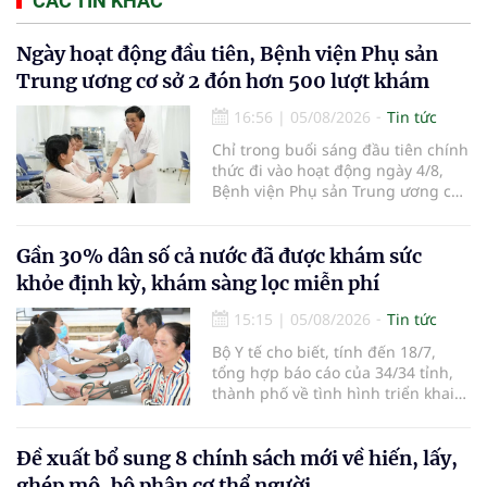
CÁC TIN KHÁC
Ngày hoạt động đầu tiên, Bệnh viện Phụ sản
Trung ương cơ sở 2 đón hơn 500 lượt khám
16:56
|
05/08/2026
Tin tức
Chỉ trong buổi sáng đầu tiên chính
thức đi vào hoạt động ngày 4/8,
Bệnh viện Phụ sản Trung ương cơ
sở 2 đã tiếp đón hơn 500 lượt
người đến khám, điều trị và đón
em bé đầu tiên chào đời.
Gần 30% dân số cả nước đã được khám sức
khỏe định kỳ, khám sàng lọc miễn phí
15:15
|
05/08/2026
Tin tức
Bộ Y tế cho biết, tính đến 18/7,
tổng hợp báo cáo của 34/34 tỉnh,
thành phố về tình hình triển khai
khám sức khỏe định kỳ, khám sàng
lọc miễn phí cho người dân, ghi
nhận 32.286.360 người, chiếm gần
Đề xuất bổ sung 8 chính sách mới về hiến, lấy,
30% dân số cả nước đã được khám
ghép mô, bộ phận cơ thể người