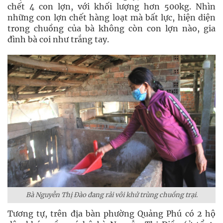
chết 4 con lợn, với khối lượng hơn 500kg. Nhìn
những con lợn chết hàng loạt mà bất lực, hiện diện
trong chuồng của bà không còn con lợn nào, gia
đình bà coi như trắng tay.
Bà Nguyễn Thị Đào đang rải vôi khử trùng chuồng trại.
Tương tự, trên địa bàn phường Quảng Phú có 2 hộ