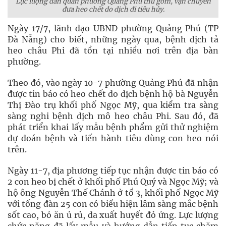
Lực lượng dân quân phường Quảng Phú thu gom, vận chuyển
đưa heo chết do dịch đi tiêu hủy.
Ngày 17/7, lãnh đạo UBND phường Quảng Phú (TP
Đà Nẵng) cho biết, những ngày qua, bệnh dịch tả
heo châu Phi đã tồn tại nhiều nơi trên địa bàn
phường.
Theo đó, vào ngày 10-7 phường Quảng Phú đã nhận
được tin báo có heo chết do dịch bệnh hộ bà Nguyễn
Thị Đào trụ khối phố Ngọc Mỹ, qua kiểm tra sàng
sàng nghi bệnh dịch mô heo châu Phi. Sau đó, đã
phát triển khai lấy mẫu bệnh phẩm gửi thử nghiệm
dự đoán bệnh và tiến hành tiêu dùng con heo nói
trên.
Ngày 11-7, địa phương tiếp tục nhận được tin báo có
2 con heo bị chết ở khối phố Phú Quý và Ngọc Mỹ; và
hộ ông Nguyễn Thế Chánh ở tổ 3, khối phố Ngọc Mỹ
với tổng đàn 25 con có biểu hiện lâm sàng mắc bệnh
sốt cao, bỏ ăn ủ rủ, da xuất huyết đỏ ửng. Lực lượng