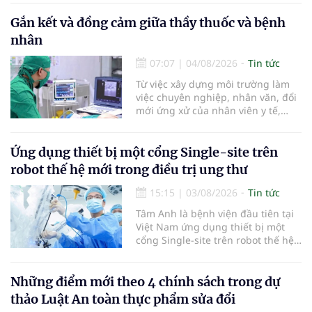
khoảng 3cm, nghi ngờ ung thư
biểu mô tế bào thận. Với khối u còn
Gắn kết và đồng cảm giữa thầy thuốc và bệnh
ở giai đoạn sớm, người bệnh được
nhân
chỉ định cắt bán phần thận phải
bằng phẫu thuật robot thay vì phải
07:07
|
04/08/2026
Tin tức
cắt bỏ toàn bộ quả thận như trước
Từ việc xây dựng môi trường làm
đây.
việc chuyên nghiệp, nhân văn, đổi
mới ứng xử của nhân viên y tế,
Bệnh viện đa khoa khu vực Phúc
Yên (tỉnh Phú Thọ) đã tạo nên sự
đồng cảm, gắn kết cao giữa thầy
Ứng dụng thiết bị một cổng Single-site trên
thuốc với bệnh nhân.
robot thế hệ mới trong điều trị ung thư
15:15
|
03/08/2026
Tin tức
Tâm Anh là bệnh viện đầu tiên tại
Việt Nam ứng dụng thiết bị một
cổng Single-site trên robot thế hệ
mới điều trị ung thư tuyến tiền liệt,
nhân đôi hiệu quả.
Những điểm mới theo 4 chính sách trong dự
thảo Luật An toàn thực phẩm sửa đổi