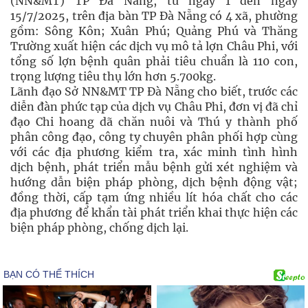
(NN&MT) TP Đà Nẵng, từ ngày 1 đến ngày
15/7/2025, trên địa bàn TP Đà Nẵng có 4 xã, phường
gồm: Sông Kôn; Xuân Phú; Quảng Phú và Thăng
Trường xuất hiện các dịch vụ mô tả lợn Châu Phi, với
tổng số lợn bệnh quân phải tiêu chuẩn là 110 con,
trọng lượng tiêu thụ lớn hơn 5.700kg.
Lãnh đạo Sở NN&MT TP Đà Nẵng cho biết, trước các
diễn đàn phức tạp của dịch vụ Châu Phi, đơn vị đã chỉ
đạo Chi hoang dã chăn nuôi và Thú y thành phố
phân công đạo, công ty chuyên phân phối hợp cùng
với các địa phương kiểm tra, xác minh tình hình
dịch bệnh, phát triển mẫu bệnh gửi xét nghiệm và
hướng dẫn biện pháp phòng, dịch bệnh động vật;
đồng thời, cấp tạm ứng nhiều lít hóa chất cho các
địa phương để khẩn tài phát triển khai thực hiện các
biện pháp phòng, chống dịch lại.