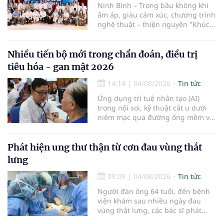
Ninh Bình – Trong bầu không khí
ấm áp, giàu cảm xúc, chương trình
nghệ thuật – thiện nguyện "Khúc
ca Blouse trắng" đã chính thức
khởi động hành trình năm 2026 với
điểm dừng chân đầu tiên tại Bệnh
Nhiều tiến bộ mới trong chẩn đoán, điều trị
viện Bạch Mai cơ sở Ninh Bình.
tiêu hóa - gan mật 2026
14:14
|
04/08/2026
Tin tức
Ứng dụng trí tuệ nhân tạo (AI)
trong nội soi, kỹ thuật cắt u dưới
niêm mạc qua đường ống mềm và
các tiến bộ mới hướng tới "chữa
khỏi chức năng" bệnh viêm gan B
là những nội dung trọng tâm được
Phát hiện ung thư thận từ cơn đau vùng thắt
báo cáo tại Hội thảo khoa học cập
lưng
nhật chẩn đoán và điều trị bệnh lý
tiêu hóa - gan mật vừa diễn ra
09:09
|
04/08/2026
Tin tức
ngày 1/8 tại Bệnh viện Đại học
Người đàn ông 64 tuổi, đến bệnh
quốc tế Hồng Bàng.
viện khám sau nhiều ngày đau
vùng thắt lưng, các bác sĩ phát
hiện khối u thận phải kích thước