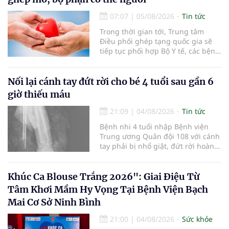
sức khỏe định kỳ năm nay.
07:07
|
05/08/2026
Tin tức
Trong thời gian tới, Trung tâm
Điều phối ghép tạng quốc gia sẽ
tiếp tục phối hợp Bộ Y tế, các bệnh
viện và các cơ quan liên quan để
mở rộng mạng lưới điều phối, tăng
cường truyền thông, hoàn thiện
Nối lại cánh tay đứt rời cho bé 4 tuổi sau gần 6
quy trình chuyên môn và hệ thống
giờ thiếu máu
pháp luật để thúc đẩy lĩnh vực
hiến và ghép mô tạng.
21:09
|
04/08/2026
Tin tức
Bệnh nhi 4 tuổi nhập Bệnh viện
Trung ương Quân đội 108 với cánh
tay phải bị nhổ giật, đứt rời hoàn
toàn do tai nạn giao thông. Dù
mạch máu, thần kinh bị tổn
thương nặng và thời gian thiếu
Khúc Ca Blouse Trắng 2026": Giai Điệu Từ
máu kéo dài, các bác sĩ đã tái lập
Tâm Khơi Mầm Hy Vọng Tại Bệnh Viện Bạch
tuần hoàn thành công sau ca vi
Mai Cơ Sở Ninh Bình
phẫu kéo dài 3 giờ.
21:00
|
04/08/2026
Sức khỏe