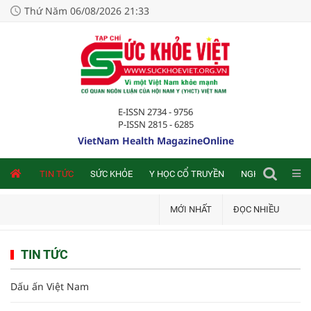
Thứ Năm 06/08/2026 21:33
E-ISSN 2734 - 9756
P-ISSN 2815 - 6285
VietNam Health MagazineOnline
NLINE
TIN TỨC
SỨC KHỎE
Y HỌC CỔ TRUYỀN
NGHIÊN CỨU TRA
MỚI NHẤT
ĐỌC NHIỀU
TIN TỨC
Dấu ấn Việt Nam