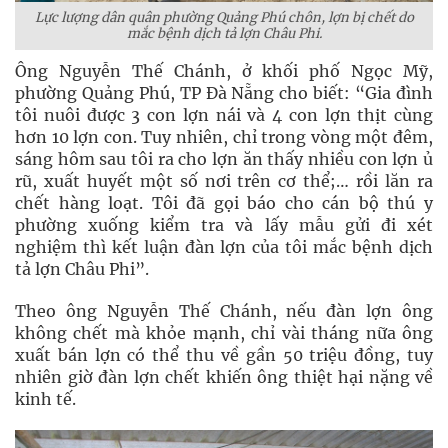
Lực lượng dân quân phường Quảng Phú chôn, lợn bị chết do
mắc bệnh dịch tả lợn Châu Phi.
Ông Nguyễn Thế Chánh, ở khối phố Ngọc Mỹ,
phường Quảng Phú, TP Đà Nẵng cho biết: “Gia đình
tôi nuôi được 3 con lợn nái và 4 con lợn thịt cùng
hơn 10 lợn con. Tuy nhiên, chỉ trong vòng một đêm,
sáng hôm sau tôi ra cho lợn ăn thấy nhiều con lợn ủ
rũ, xuất huyết một số nơi trên cơ thể;… rồi lăn ra
chết hàng loạt. Tôi đã gọi báo cho cán bộ thú y
phường xuống kiểm tra và lấy mẫu gửi đi xét
nghiệm thì kết luận đàn lợn của tôi mắc bệnh dịch
tả lợn Châu Phi”.
Theo ông Nguyễn Thế Chánh, nếu đàn lợn ông
không chết mà khỏe mạnh, chỉ vài tháng nữa ông
xuất bán lợn có thể thu về gần 50 triệu đồng, tuy
nhiên giờ đàn lợn chết khiến ông thiệt hại nặng về
kinh tế.