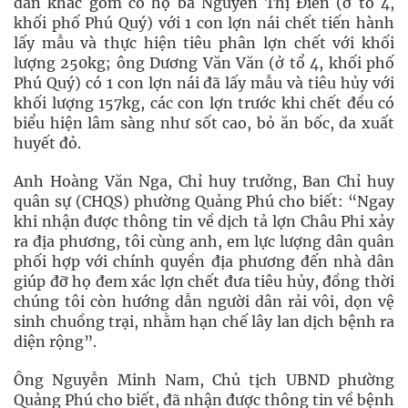
dân khác gồm có hộ bà Nguyễn Thị Điền (ở tổ 4,
khối phố Phú Quý) với 1 con lợn nái chết tiến hành
lấy mẫu và thực hiện tiêu phân lợn chết với khối
lượng 250kg; ông Dương Văn Văn (ở tổ 4, khối phố
Phú Quý) có 1 con lợn nái đã lấy mẫu và tiêu hủy với
khối lượng 157kg, các con lợn trước khi chết đều có
biểu hiện lâm sàng như sốt cao, bỏ ăn bốc, da xuất
huyết đỏ.
Anh Hoàng Văn Nga, Chỉ huy trưởng, Ban Chỉ huy
quân sự (CHQS) phường Quảng Phú cho biết: “Ngay
khi nhận được thông tin về dịch tả lợn Châu Phi xảy
ra địa phương, tôi cùng anh, em lực lượng dân quân
phối hợp với chính quyền địa phương đến nhà dân
giúp đỡ họ đem xác lợn chết đưa tiêu hủy, đồng thời
chúng tôi còn hướng dẫn người dân rải vôi, dọn vệ
sinh chuồng trại, nhằm hạn chế lây lan dịch bệnh ra
diện rộng”.
Ông Nguyễn Minh Nam, Chủ tịch UBND phường
Quảng Phú cho biết, đã nhận được thông tin về bệnh