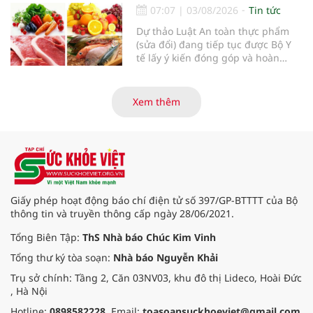
07:07
|
03/08/2026
Tin tức
Dự thảo Luật An toàn thực phẩm
(sửa đổi) đang tiếp tục được Bộ Y
tế lấy ý kiến đóng góp và hoàn
thiện với nhiều chính sách nhằm
đổi mới phương thức quản lý, tăng
cường hậu kiểm, ứng dụng chuyển
Xem thêm
đổi số, kiểm soát nguy cơ theo toàn
bộ chuỗi cung ứng và nâng cao
hiệu quả quản lý loại hình thức ăn
đường phố, bếp ăn tập thể, góp
phần nâng cao hiệu quả bảo đảm
an toàn thực phẩm trong giai đoạn
mới.
Giấy phép hoạt động báo chí điện tử số 397/GP-BTTTT của Bộ
thông tin và truyền thông cấp ngày 28/06/2021.
Tổng Biên Tập:
ThS Nhà báo Chúc Kim Vinh
Tổng thư ký tòa soạn:
Nhà báo Nguyễn Khải
Trụ sở chính: Tầng 2, Căn 03NV03, khu đô thị Lideco, Hoài Đức
, Hà Nội
Hotline:
0898582228
. Email:
toasoansuckhoeviet@gmail.com