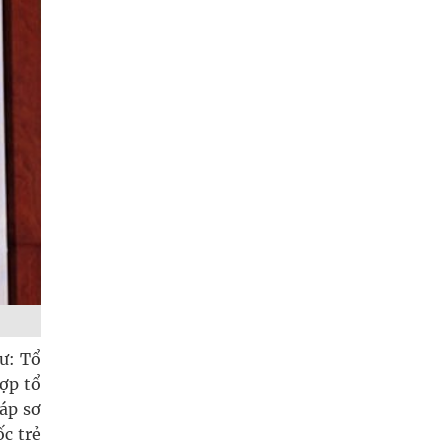
ư: Tổ
ợp tổ
áp sơ
c trẻ