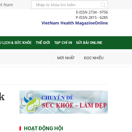
iệt Nam
E-ISSN 2734 - 9756
P-ISSN 2815 - 6285
VietNam Health MagazineOnline
U LỊCH & SỨC KHỎE
THẾ GIỚI
TẠP CHÍ IN
GỬI BÀI ONLINE
MỚI NHẤT
ĐỌC NHIỀU
k
HOẠT ĐỘNG HỘI