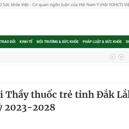
tử Sức khỏe Việt - Cơ quan ngôn luận của Hội Nam Y (Hội YDHCT) V
 TRAO ĐỔI
KINH TẾ
MÔI TRƯỜNG & SỨC KHỎE
PHÁP LUẬT & SỨC KHỎE
D
ợng thuốc
g, nhiệt độ cao nhất 35 độ
i Thầy thuốc trẻ tỉnh Đắk Lắ
kỳ, khám sàng lọc cho người dân
kỳ 2023-2028
ông cực hiệu quả
 chuyên gia