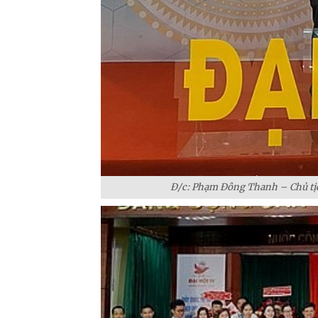
Đ/c: Phạm Đông Thanh – Chủ tịc