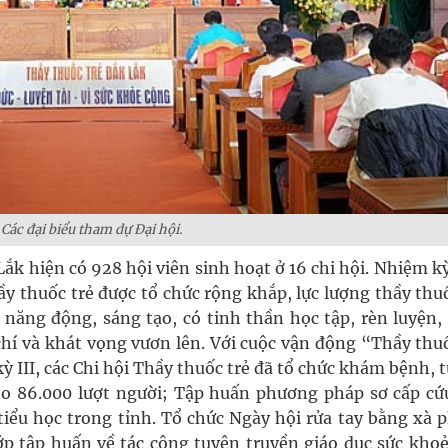
Các đại biểu tham dự Đại hội.
ắk hiện có 928 hội viên sinh hoạt ở 16 chi hội. Nhiệm k
ầy thuốc trẻ được tổ chức rộng khắp, lực lượng thầy thu
 năng động, sáng tạo, có tinh thần học tập, rèn luyện,
chí và khát vọng vươn lên. Với cuộc vận động “Thầy thu
 III, các Chi hội Thầy thuốc trẻ đã tổ chức khám bệnh, 
ho 86.000 lượt người; Tập huấn phương pháp sơ cấp cứ
tiểu học trong tỉnh. Tổ chức Ngày hội rửa tay bằng xà 
ớp tập huấn về tác công tuyên truyền giáo dục sức khoẻ