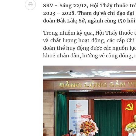
Nhiều lợi thế để nâng chất lượng y tế
SKV - Sáng 22/12, Hội Thầy thuốc trẻ
2023 – 2028. Tham dự và chỉ đạo đại 
Vương Thành Công: Khi việc học bắt đầu từ trải 
đoàn Đắk Lắk; Sở, ngành cùng 150 hội 
Tầm soát sớm ung thư vú giúp cứu sống hàng ng
Trong nhiệm kỳ qua, Hội Thầy thuốc t
và chất lượng hoạt động, các cấp Chi
Giải pháp nâng cao thị lực thời hiện đại
đoàn thể huy động được các nguồn lực
khoẻ nhân dân, hướng về cộng đồng, nỗ