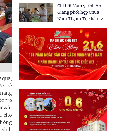
tặng quà cho 150 người
Chi hội Nam y tỉnh An
dân tại xã Tân Tập
Giang phối hợp Chùa
Nam Thạnh Tự khám và
cấp thuốc miễn phí cho
nhân dân
ỳ qua,
ốc trẻ
 nâng
ốc trẻ
tư vấn
u cho
phòng
 sinh