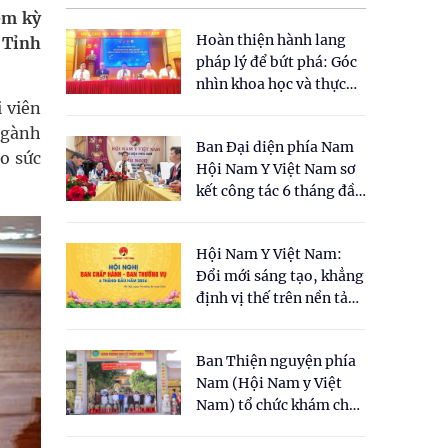
ệm kỳ
Hoàn thiện hành lang
 Tỉnh
pháp lý để bứt phá: Góc
nhìn khoa học và thực
tiễn tại Tọa đàm " Đề
 viên
xuất một số nội dung
ngành
Ban Đại diện phía Nam
cho Luật Y dược cổ
o sức
Hội Nam Y Việt Nam sơ
truyền Việt Nam"
kết công tác 6 tháng đầu
năm 2026
Hội Nam Y Việt Nam:
Đổi mới sáng tạo, khẳng
định vị thế trên nền tảng
y học cổ truyền và khoa
học hiện đại
Ban Thiện nguyện phía
Nam (Hội Nam y Việt
Nam) tổ chức khám chữa
bệnh y học cổ truyền và