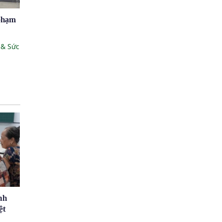
 phạm
 & Sức
nh
ệt