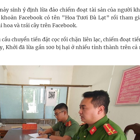
 nảy sinh ý định lừa đảo chiếm đoạt tài sản của người k
tài khoản Facebook có tên "Hoa Tươi Đà Lạt” rồi tham g
 hoa và trái cây trên Facebook.
cầu chuyển tiền đặt cọc rồi chặn liên lạc, chiếm đoạt tiề
, Khởi đã lừa gần 100 bị hại ở nhiều tỉnh thành trên cả