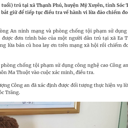
uồn lực cho môi trường và cộng đồng
tuổi) trú tại xã Thạnh Phú, huyện Mỹ Xuyên, tỉnh Sóc 
bắt giữ để tiếp tục điều tra về hành vi lừa đảo chiếm đo
ệnh bảo hiểm y tế nếu không đăng ký khám theo yêu
phòng An ninh mạng và phòng chống tội phạm sử dụng
được đơn trình báo của một người dân trú tại xã Ea T
ầm
ng lừa bán củ hoa lay ơn trên mạng xã hội rồi chiếm đo
i sầu riêng 2026
 phòng chống tội phạm sử dụng công nghệ cao Công an
ôn Ma Thuột vào cuộc xác minh, điều tra.
ngừa ung thư
ượng Công an đã xác định được đối tượng thực hiện vụ l
óc Trăng.