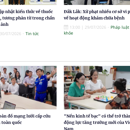
ập nhật kiến thức về thuốc
Đắk Lắk: Xử phạt nhiều cơ sở vi
, tương phản từ trong chẩn
về hoạt động khám chữa bệnh
 ảnh
13:00
|
29/07/2026
Pháp luật
khỏe
30/07/2026
Tin tức
bản đồ mạng lưới cấp cứu
"Nền kinh tế bạc" có thể trở thà
n toàn quốc
động lực tăng trưởng mới của Vi
Nam