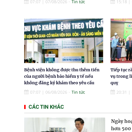
07:07
|
07/08/2026
Tin tức
15:18
|
Bệnh viện không được thu thêm tiền
Tiếp tục r
của người bệnh bảo hiểm y tế nếu
vụ trong l
không đăng ký khám theo yêu cầu
quỵ
07:07
|
06/08/2026
Tin tức
20:31
|
CÁC TIN KHÁC
Ngày hoạ
hơn 500