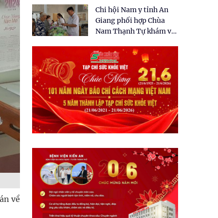
tặng quà cho 150 người
Chi hội Nam y tỉnh An
dân tại xã Tân Tập
Giang phối hợp Chùa
Nam Thạnh Tự khám và
cấp thuốc miễn phí cho
nhân dân
 án về