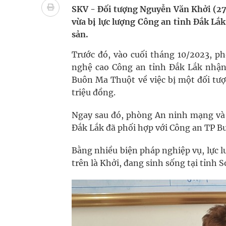
Không chỉ cắt tóc, Đông Tây Barbershop dành ng
SKV - Đối tượng Nguyễn Văn Khởi (27 
vừa bị lực lượng Công an tỉnh Đắk Lắk 
Bệnh viện không được thu thêm tiền của người b
sản.
cầu
Trước đó, vào cuối tháng 10/2023, 
nghệ cao Công an tỉnh Đắk Lắk nhận 
Ung thư thận: Nguy hiểm vì tiến triển quá âm th
Buôn Ma Thuột về việc bị một đối tượ
triệu đồng.
Nhiều chuỗi hoạt động lớn được diễn ra tại Lễ hộ
Ngay sau đó, phòng An ninh mạng và
Chấn chỉnh hoạt động kinh doanh dược liệu
Đắk Lắk đã phối hợp với Công an TP Bu
Súp lơ xanh mang đến hy vọng mới trong phòng 
Bằng nhiều biện pháp nghiệp vụ, lực l
trên là Khởi, đang sinh sống tại tỉnh S