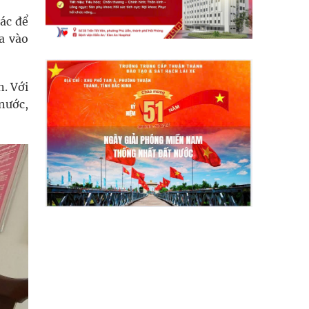
hác để
ia vào
n. Với
 nước,