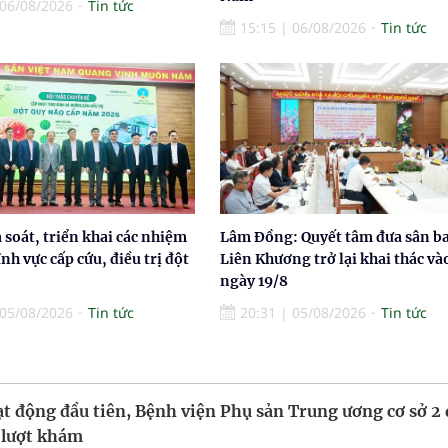
06/08/2026
Tin tức
15:15
|
06/08/2026
Tin tức
à soát, triển khai các nhiệm
Lâm Đồng: Quyết tâm đưa sân b
ĩnh vực cấp cứu, điều trị đột
Liên Khương trở lại khai thác và
ngày 19/8
05/08/2026
Tin tức
20:31
|
05/08/2026
Tin tức
t động đầu tiên, Bệnh viện Phụ sản Trung ương cơ sở 2
 lượt khám