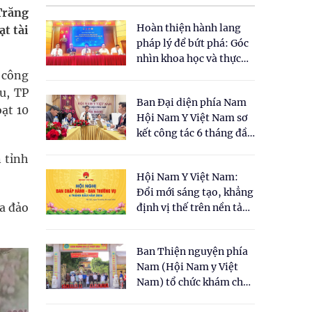
Trăng
Hoàn thiện hành lang
ạt tài
pháp lý để bứt phá: Góc
nhìn khoa học và thực
tiễn tại Tọa đàm " Đề
 công
xuất một số nội dung
u, TP
Ban Đại diện phía Nam
cho Luật Y dược cổ
ạt 10
Hội Nam Y Việt Nam sơ
truyền Việt Nam"
kết công tác 6 tháng đầu
năm 2026
 tỉnh
Hội Nam Y Việt Nam:
Đổi mới sáng tạo, khẳng
ừa đảo
định vị thế trên nền tảng
y học cổ truyền và khoa
học hiện đại
Ban Thiện nguyện phía
Nam (Hội Nam y Việt
Nam) tổ chức khám chữa
bệnh y học cổ truyền và