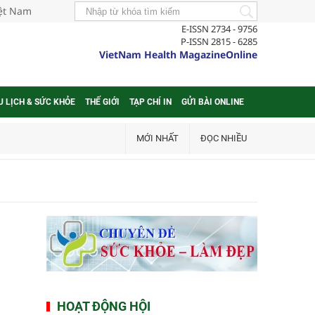
iệt Nam
E-ISSN 2734 - 9756
P-ISSN 2815 - 6285
VietNam Health MagazineOnline
U LỊCH & SỨC KHỎE
THẾ GIỚI
TẠP CHÍ IN
GỬI BÀI ONLINE
MỚI NHẤT
ĐỌC NHIỀU
HOẠT ĐỘNG HỘI