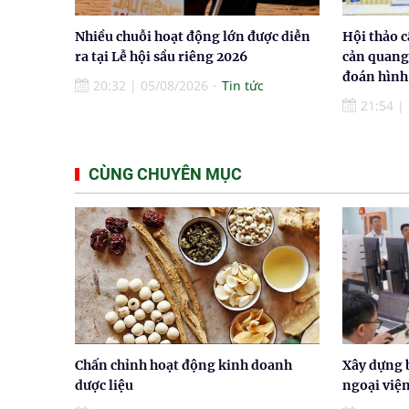
Nhiều chuỗi hoạt động lớn được diễn
Hội thảo c
ra tại Lễ hội sầu riêng 2026
cản quang
đoán hình
20:32
|
05/08/2026
Tin tức
21:54
|
CÙNG CHUYÊN MỤC
Chấn chỉnh hoạt động kinh doanh
Xây dựng 
dược liệu
ngoại việ