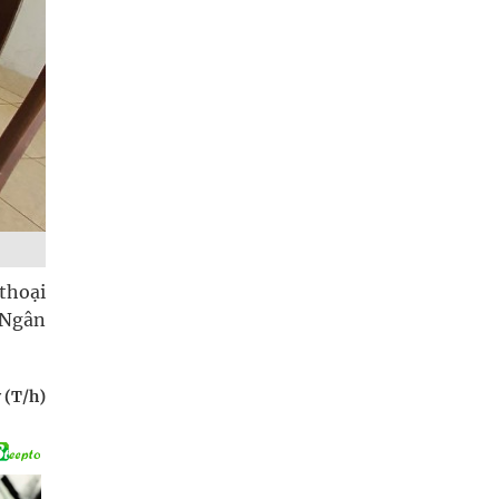
thoại
 Ngân
 (T/h)