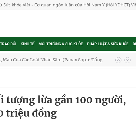
tử Sức khỏe Việt - Cơ quan ngôn luận của Hội Nam Y (Hội YDHCT) V
 TRAO ĐỔI
KINH TẾ
MÔI TRƯỜNG & SỨC KHỎE
PHÁP LUẬT & SỨC KHỎE
D
 Máu Của Các Loài Nhân Sâm (Panax Spp.): Tổng
oàn quốc
i tượng lừa gần 100 người,
g trưởng mới của Việt Nam
 triệu đồng
phương hai cấp trong quản lý hoạt động nha khoa,