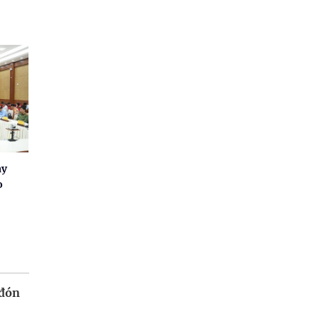
ay
o
 đón