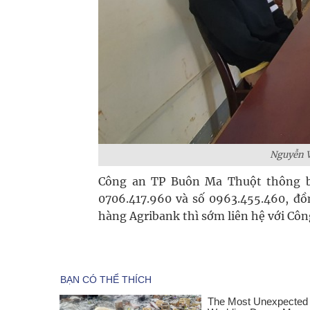
Nguyễn V
Công an TP Buôn Ma Thuột thông bá
0706.417.960 và số 0963.455.460, đ
hàng Agribank thì sớm liên hệ với Cô