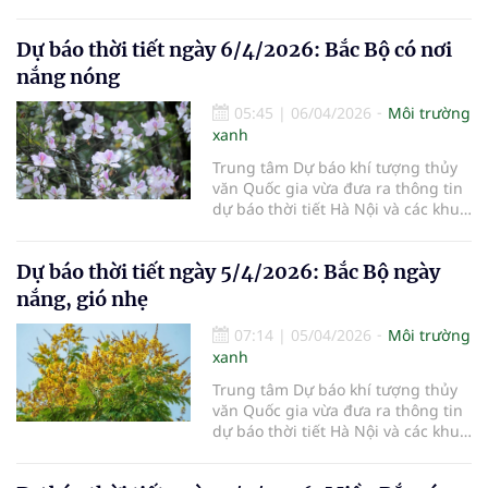
vực khác trên cả nước ngày
7/4/2026.
Dự báo thời tiết ngày 6/4/2026: Bắc Bộ có nơi
nắng nóng
05:45
|
06/04/2026
Môi trường
xanh
Trung tâm Dự báo khí tượng thủy
văn Quốc gia vừa đưa ra thông tin
dự báo thời tiết Hà Nội và các khu
vực khác trên cả nước ngày
6/4/2026.
Dự báo thời tiết ngày 5/4/2026: Bắc Bộ ngày
nắng, gió nhẹ
07:14
|
05/04/2026
Môi trường
xanh
Trung tâm Dự báo khí tượng thủy
văn Quốc gia vừa đưa ra thông tin
dự báo thời tiết Hà Nội và các khu
vực khác trên cả nước ngày
5/4/2026.