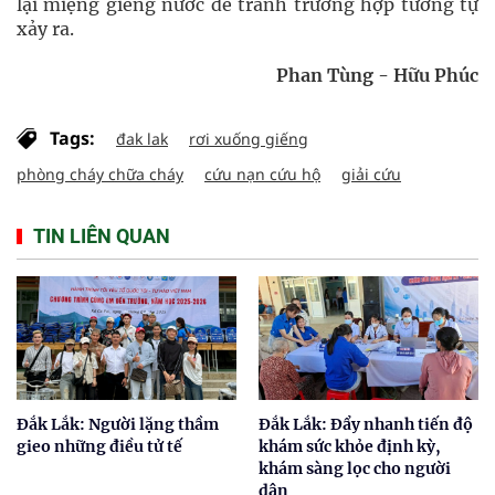
lại miệng giếng nước để tránh trường hợp tương tự
xảy ra.
Phan Tùng - Hữu Phúc
Tags:
đak lak
rơi xuống giếng
phòng cháy chữa cháy
cứu nạn cứu hộ
giải cứu
TIN LIÊN QUAN
Đắk Lắk: Người lặng thầm
Đắk Lắk: Đẩy nhanh tiến độ
gieo những điều tử tế
khám sức khỏe định kỳ,
khám sàng lọc cho người
dân