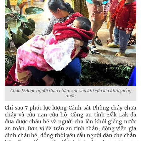
Cháu Đ được người thân chăm sóc sau khi cứu lên khỏi giếng
nước.
Chỉ sau 7 phút lực lượng Cảnh sát Phòng cháy chữa
cháy và cứu nạn cứu hộ, Công an tỉnh Đắk Lắk đã
đưa được cháu bé và người cha lên khỏi giếng nước
an toàn. Đơn vị đã trấn an tinh thần, động viên gia
đình cháu bé, đồng thời yêu cầu người dân che chắn