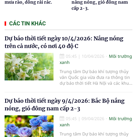
mưa rào, dông rải rác.
nắng nóng, gió đông nam
cấp 2-3.
CÁC TIN KHÁC
Dự báo thời tiết ngày 10/4/2026: Nắng nóng
trên cả nước, có nơi 40 độ C
05:45
|
10/04/2026
Môi trường
xanh
Trung tâm Dự báo khí tượng thủy
văn Quốc gia vừa đưa ra thông tin
dự báo thời tiết Hà Nội và các khu
vực khác trên cả nước ngày
10/4/2026.
Dự báo thời tiết ngày 9/4/2026: Bắc Bộ nắng
nóng, gió đông nam cấp 2-3
05:45
|
09/04/2026
Môi trường
xanh
Trung tâm Dự báo khí tượng thủy