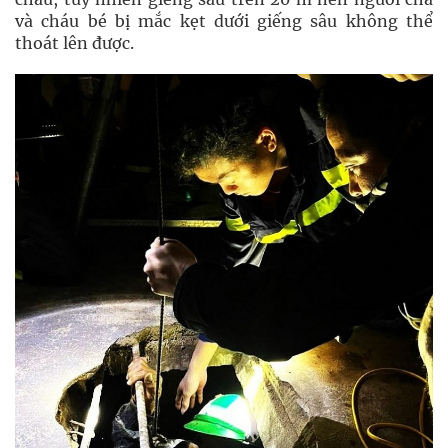
và cháu bé bị mắc kẹt dưới giếng sâu không thể
thoát lên được.