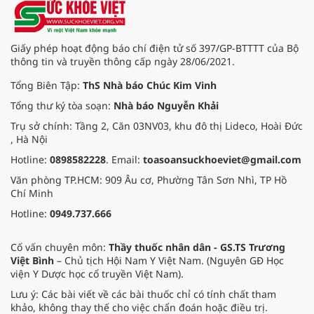
Giấy phép hoạt động báo chí điện tử số 397/GP-BTTTT của Bộ
thông tin và truyền thông cấp ngày 28/06/2021.
Tổng Biên Tập:
ThS Nhà báo Chúc Kim Vinh
Tổng thư ký tòa soạn:
Nhà báo Nguyễn Khải
Trụ sở chính: Tầng 2, Căn 03NV03, khu đô thị Lideco, Hoài Đức
, Hà Nội
Hotline:
0898582228
. Email:
toasoansuckhoeviet@gmail.com
Văn phòng TP.HCM: 909 Âu cơ, Phường Tân Sơn Nhì, TP Hồ
Chí Minh
Hotline:
0949.737.666
Cố vấn chuyên môn:
Thầy thuốc nhân dân - GS.TS Trương
Việt Bình
– Chủ tịch Hội Nam Y Việt Nam. (Nguyên GĐ Học
viện Y Dược học cổ truyền Việt Nam).
Lưu ý: Các bài viết về các bài thuốc chỉ có tính chất tham
khảo, không thay thế cho việc chẩn đoán hoặc điều trị.