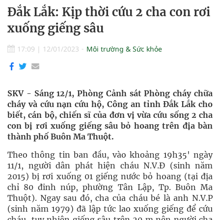
Đắk Lắk: Kịp thời cứu 2 cha con rơi
xuống giếng sâu
17:09
|
12/01/2023
Môi trường & Sức khỏe
SKV - Sáng 12/1, Phòng Cảnh sát Phòng cháy chữa
cháy và cứu nạn cứu hộ, Công an tỉnh Đắk Lắk cho
biết, cán bộ, chiến sĩ của đơn vị vừa cứu sống 2 cha
con bị rơi xuống giếng sâu bỏ hoang trên địa bàn
thành phố Buôn Ma Thuột.
Theo thông tin ban đầu, vào khoảng 19h35' ngày
11/1, người dân phát hiện cháu N.V.Đ (sinh năm
2015) bị rơi xuống 01 giếng nước bỏ hoang (tại địa
chỉ 80 đinh núp, phường Tân Lập, Tp. Buôn Ma
Thuột). Ngay sau đó, cha của cháu bé là anh N.V.P
(sinh năm 1979) đã lập tức lao xuống giếng để cứu
cháu, tuy nhiên giếng sâu trên 20 m nên người cha