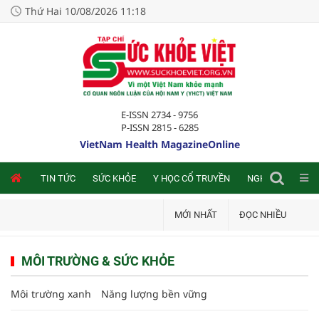
Thứ Hai 10/08/2026 11:18
E-ISSN 2734 - 9756
P-ISSN 2815 - 6285
VietNam Health MagazineOnline
NLINE
TIN TỨC
SỨC KHỎE
Y HỌC CỔ TRUYỀN
NGHIÊN CỨU TRA
MỚI NHẤT
ĐỌC NHIỀU
MÔI TRƯỜNG & SỨC KHỎE
Môi trường xanh
Năng lượng bền vững