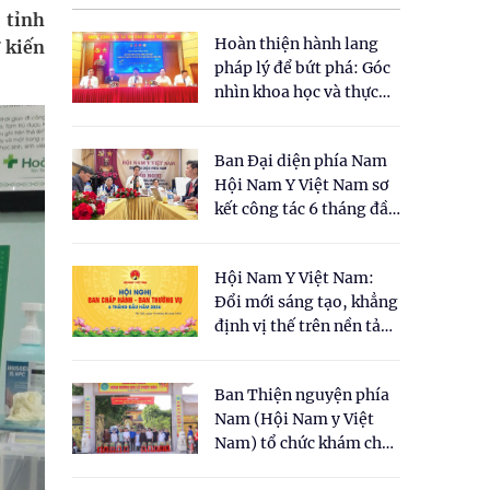
 tỉnh
Hoàn thiện hành lang
 kiến
pháp lý để bứt phá: Góc
nhìn khoa học và thực
tiễn tại Tọa đàm " Đề
xuất một số nội dung
Ban Đại diện phía Nam
cho Luật Y dược cổ
Hội Nam Y Việt Nam sơ
truyền Việt Nam"
kết công tác 6 tháng đầu
năm 2026
Hội Nam Y Việt Nam:
Đổi mới sáng tạo, khẳng
định vị thế trên nền tảng
y học cổ truyền và khoa
học hiện đại
Ban Thiện nguyện phía
Nam (Hội Nam y Việt
Nam) tổ chức khám chữa
bệnh y học cổ truyền và