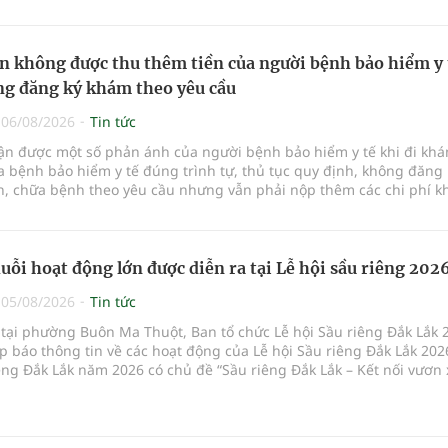
p giữa Tri thức, Bản lĩnh, Văn hóa và Công nghệ số
n không được thu thêm tiền của người bệnh bảo hiểm y 
g đăng ký khám theo yêu cầu
|
06/08/2026
Tin tức
hận được một số phản ánh của người bệnh bảo hiểm y tế khi đi kh
 bệnh bảo hiểm y tế đúng trình tự, thủ tục quy định, không đăng 
, chữa bệnh theo yêu cầu nhưng vẫn phải nộp thêm các chi phí 
a bệnh ngoài phần cùng chi trả.
uỗi hoạt động lớn được diễn ra tại Lễ hội sầu riêng 202
|
05/08/2026
Tin tức
 tại phường Buôn Ma Thuột, Ban tổ chức Lễ hội Sầu riêng Đắk Lắk 
p báo thông tin về các hoạt động của Lễ hội Sầu riêng Đắk Lắk 202
êng Đắk Lắk năm 2026 có chủ đề “Sầu riêng Đắk Lắk – Kết nối vươn 
hức từ ngày 15/8/2026 đến ngày 02/9/2026 tại phường Buôn Ma Thu
 phường Tuy Hòa và một số xã trồng sầu riêng trên địa bàn tỉnh.