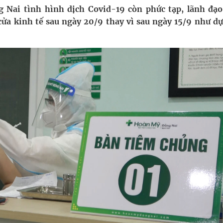
 Nai tình hình dịch Covid-19 còn phức tạp, lãnh đạo
ửa kinh tế sau ngày 20/9 thay vì sau ngày 15/9 như dự
g, nhiệt độ cao nhất 35 độ
y ra đột qụy