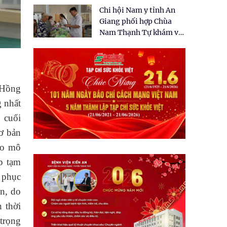
tặng quà cho 150 người
Chi hội Nam y tỉnh An
dân tại xã Tân Tập
Giang phối hợp Chùa
Nam Thạnh Tự khám và
cấp thuốc miễn phí cho
nhân dân
 Hồng
g nhất
 cuối
ơ bản
eo mô
áp tạm
 phục
ên, do
h thời
 trọng