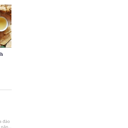
nh
a đào
o năng