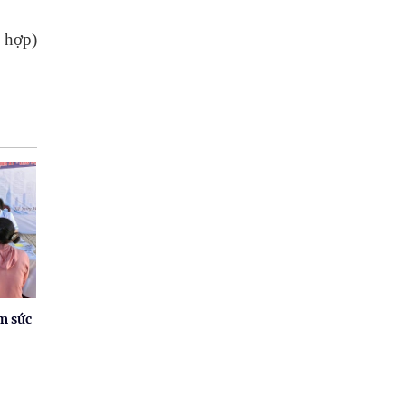
 hợp)
m sức