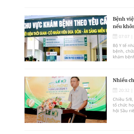
mới kết hợ
Bệnh việ
nếu khôn
07:07
Bộ Y tế n
bệnh, chữa
khám bệnh
bệnh, chữ
Nhiều ch
20:32
Chiều 5/8,
tổ chức họ
hội Sầu ri
được tổ c
Krông Pắc,