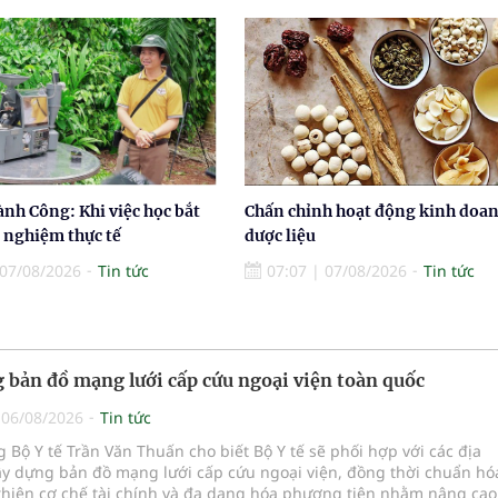
nh Công: Khi việc học bắt
Chấn chỉnh hoạt động kinh doa
i nghiệm thực tế
dược liệu
07/08/2026
Tin tức
07:07
|
07/08/2026
Tin tức
 bản đồ mạng lưới cấp cứu ngoại viện toàn quốc
|
06/08/2026
Tin tức
 Bộ Y tế Trần Văn Thuấn cho biết Bộ Y tế sẽ phối hợp với các địa
y dựng bản đồ mạng lưới cấp cứu ngoại viện, đồng thời chuẩn hó
 thiện cơ chế tài chính và đa dạng hóa phương tiện nhằm nâng ca