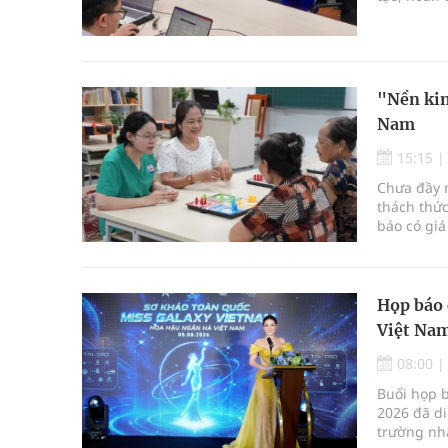
lực cấp cứ
"Nền kin
Nam
15:15
Chưa đầy m
thách thức
báo có giá
Họp báo 
Việt Nam
08:00
Buổi họp 
2026 đã di
trường nha