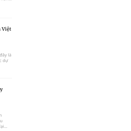
 Việt
đây là
ực dự
xy
m
ấu
đại