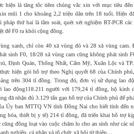
 hiện là tăng tốc tiêm chủng vắc xin với mục tiêu đến
in mũi 1 cho khoảng 2,2 triệu dân trên 18 tuổi. Hiện đ
ải pháp thứ hai là tầm soát, quét xét nghiệm RT-PCR các
iệt để F0 ra khỏi cộng đồng.
ùng xanh, chỉ còn 40 xã vùng đỏ và 28 xã vùng cam. 
hát sinh F0, 18/28 xã vùng cam cũng không phát sinh F
Phú, Định Quán, Thống Nhất, Cẩm Mỹ, Xuân Lộc và TP
 thực hiện gói hỗ trợ theo Nghị quyết 68 của Chính phủ,
ảng trên 304 tỉ đồng. Trong đó, đơn vị sử dụng lao độ
ời lao động118.211 người với 179,24 tỉ đồng, hộ kinh 
ũng đã nhận đủ 3.129 tấn gạo hỗ trợ của Chính phủ để ph
 của Ủy ban MTTQ VN tỉnh Đồng Nai cho biết tính đến n
g hóa, thiết bị y tế) 214 tỉ đồng, đã triển khai hỗ trợ kị
 cũng đồng loạt vào cuộc chăm lo cho an sinh như các s
oanh nghiệp, cá nhân và tổ chức xã hội từ thiện…