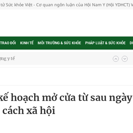
 tử Sức khỏe Việt - Cơ quan ngôn luận của Hội Nam Y (Hội YDHCT) 
 TRAO ĐỔI
KINH TẾ
MÔI TRƯỜNG & SỨC KHỎE
PHÁP LUẬT & SỨC KHỎE
D
ợng y tế
ổi theo cách ít ai ngờ tới
hát triển gắn với chuyển đổi số
ờng Phú Thạnh
kế hoạch mở cửa từ sau ngày
hìn phụ nữ mỗi năm
 cách xã hội
ợng thuốc