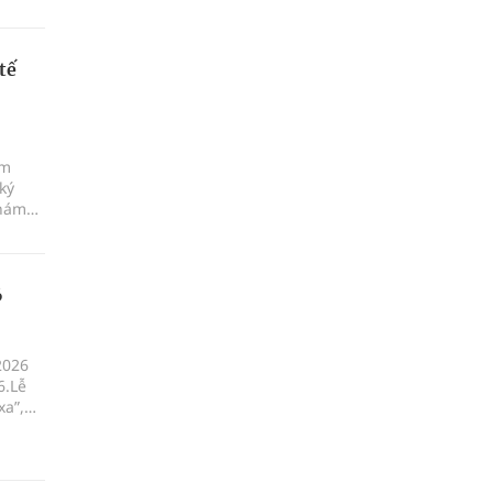
tế
ám
ký
khám
6
2026
6.Lễ
xa”,
ột, xã