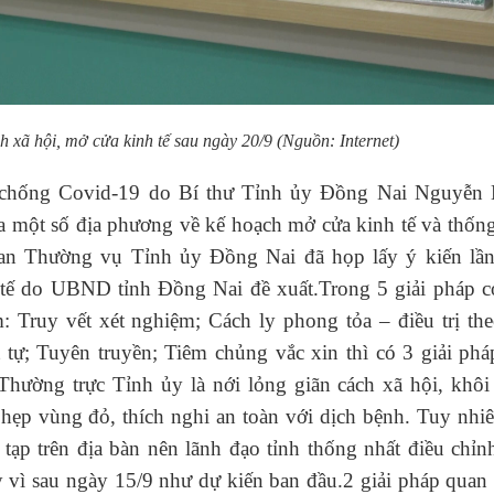
 xã hội, mở cửa kinh tế sau ngày 20/9 (Nguồn: Internet)
, chống Covid-19 do Bí thư Tỉnh ủy Đồng Nai Nguyễn
của một số địa phương về kế hoạch mở cửa kinh tế và thốn
Ban Thường vụ Tỉnh ủy Đồng Nai đã họp lấy ý kiến lần
 tế do UBND tỉnh Đồng Nai đề xuất.Trong 5 giải pháp c
 Truy vết xét nghiệm; Cách ly phong tỏa – điều trị th
t tự; Tuyên truyền; Tiêm chủng vắc xin thì có 3 giải ph
Thường trực Tỉnh ủy là nới lỏng giãn cách xã hội, khôi
 hẹp vùng đỏ, thích nghi an toàn với dịch bệnh. Tuy nhi
tạp trên địa bàn nên lãnh đạo tỉnh thống nhất điều chỉn
y vì sau ngày 15/9 như dự kiến ban đầu.2 giải pháp quan