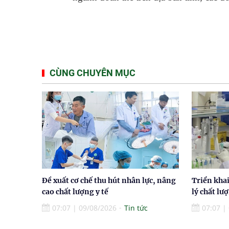
CÙNG CHUYÊN MỤC
Đề xuất cơ chế thu hút nhân lực, nâng
Triển khai
cao chất lượng y tế
lý chất lư
07:07
|
09/08/2026
Tin tức
07:07
|