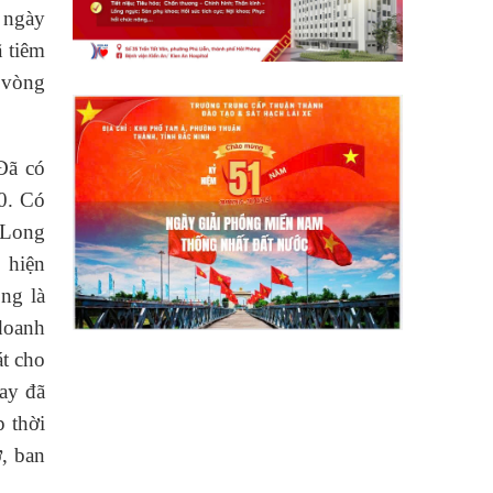
 ngày
ã tiêm
 vòng
Đã có
0. Có
.Long
 hiện
ng là
doanh
át cho
ay đã
p thời
ở, ban