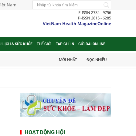
Việt Nam
E-ISSN 2734 - 9756
P-ISSN 2815 - 6285
VietNam Health MagazineOnline
U LỊCH & SỨC KHỎE
THẾ GIỚI
TẠP CHÍ IN
GỬI BÀI ONLINE
MỚI NHẤT
ĐỌC NHIỀU
HOẠT ĐỘNG HỘI