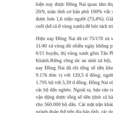
hiện nay được Đồng Nai quan tâm thực
20/9, toàn tỉnh cơ bản phủ 100% vắc x
được hơn 1,6 triệu người (73,4%). Gi
cuối (kể cả ở vùng xanh) để bóc tách tr
Hiện nay Đồng Nai đã có 75/170 xã v
11/40 xã vùng đỏ nhiều ngày không p
6/11 huyện, thị vùng xanh gồm Tân 
Khánh.Riêng công tác an sinh xã hội,
nay Đồng Nai đã chi tổng số tiền kho
9.176 đơn vị với 120,5 tỉ đồng; ngư
1.795 hộ với 5,39 tỉ đồng. Đồng Nai c
các hộ dân nghèo. Ngoài ra, báo cáo
vận động được tổng số tiền (tính cả hàn
cho 560.000 hộ dân. Các mặt trận khác
ngành đoàn thể trên địa bàn tỉnh, các d