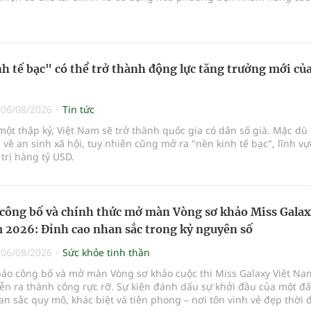
u trước viện trên phạm vi cả nước.
h tế bạc" có thể trở thành động lực tăng trưởng mới của
|
06/08/2026
Tin tức
ột thập kỷ, Việt Nam sẽ trở thành quốc gia có dân số già. Mặc dù 
 về an sinh xã hội, tuy nhiên cũng mở ra "nền kinh tế bạc", lĩnh v
 trị hàng tỷ USD.
công bố và chính thức mở màn Vòng sơ khảo Miss Gala
 2026: Đỉnh cao nhan sắc trong kỷ nguyên số
|
06/08/2026
Sức khỏe tinh thần
báo công bố và mở màn Vòng sơ khảo cuộc thi Miss Galaxy Việt Na
ễn ra thành công rực rỡ. Sự kiện đánh dấu sự khởi đầu của một đ
n sắc quy mô, khác biệt và tiên phong – nơi tôn vinh vẻ đẹp thời 