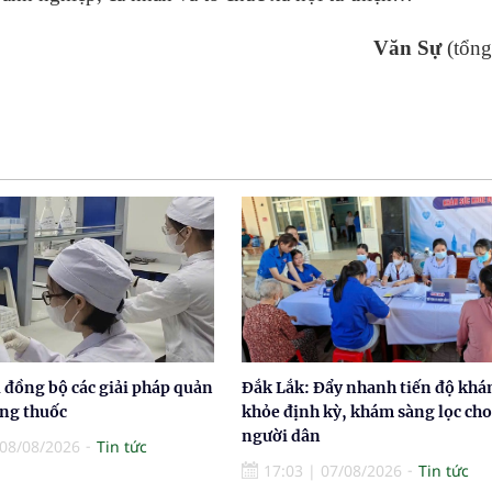
Văn Sự
(tổng
 đồng bộ các giải pháp quản
Đắk Lắk: Đẩy nhanh tiến độ khá
ợng thuốc
khỏe định kỳ, khám sàng lọc cho
người dân
08/08/2026
Tin tức
17:03
|
07/08/2026
Tin tức