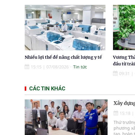
Nhiều lợi thế để nâng chất lượng y tế
Vương Thà
đầu từ trả
15:15
|
07/08/2026
Tin tức
09:31
|
CÁC TIN KHÁC
Xây dựng
15:18
Thứ trưởng
phương xâ
tạo, hoàn