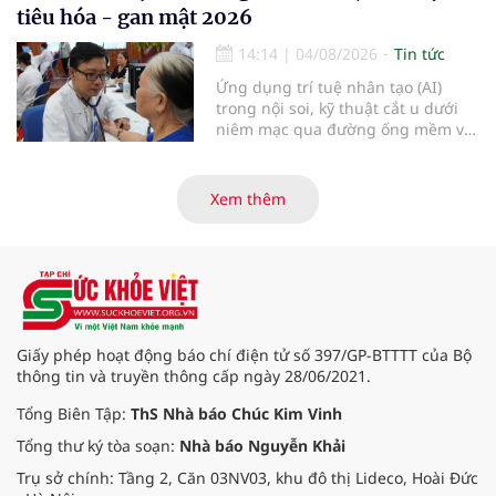
viện Bạch Mai cơ sở Ninh Bình.
tiêu hóa - gan mật 2026
14:14
|
04/08/2026
Tin tức
Ứng dụng trí tuệ nhân tạo (AI)
trong nội soi, kỹ thuật cắt u dưới
niêm mạc qua đường ống mềm và
các tiến bộ mới hướng tới "chữa
khỏi chức năng" bệnh viêm gan B
là những nội dung trọng tâm được
Xem thêm
báo cáo tại Hội thảo khoa học cập
nhật chẩn đoán và điều trị bệnh lý
tiêu hóa - gan mật vừa diễn ra
ngày 1/8 tại Bệnh viện Đại học
quốc tế Hồng Bàng.
Giấy phép hoạt động báo chí điện tử số 397/GP-BTTTT của Bộ
thông tin và truyền thông cấp ngày 28/06/2021.
Tổng Biên Tập:
ThS Nhà báo Chúc Kim Vinh
Tổng thư ký tòa soạn:
Nhà báo Nguyễn Khải
Trụ sở chính: Tầng 2, Căn 03NV03, khu đô thị Lideco, Hoài Đức