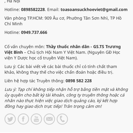
, Hà Nội
Hotline:
0898582228
. Email:
toasoansuckhoeviet@gmail.com
Văn phòng TP.HCM: 909 Âu cơ, Phường Tân Sơn Nhì, TP Hồ
Chí Minh
Hotline:
0949.737.666
Cố vấn chuyên môn:
Thầy thuốc nhân dân - GS.TS Trương
Việt Bình
– Chủ tịch Hội Nam Y Việt Nam. (Nguyên GĐ Học
viện Y Dược học cổ truyền Việt Nam).
Lưu ý: Các bài viết về các bài thuốc chỉ có tính chất tham
khảo, không thay thế cho việc chẩn đoán hoặc điều trị.
Liên hệ hợp tác Truyền thông:
0898 582 228
Lưu ý: Tạp chí không tiếp nhận hỗ trợ bằng tiền mặt và không
ủy quyền cho bất kỳ tài khoản, công ty truyền thông hoặc cá
nhân nào thực hiện việc giao dịch quảng cáo, ký kết hợp
đồng hay giao dịch trực tiếp! Trân trọng cảm ơn!