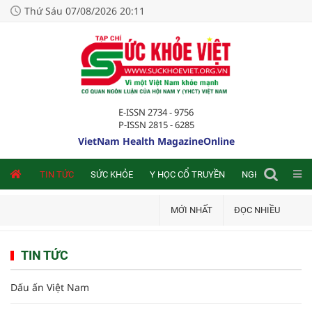
Thứ Sáu 07/08/2026 20:11
E-ISSN 2734 - 9756
P-ISSN 2815 - 6285
VietNam Health MagazineOnline
NLINE
TIN TỨC
SỨC KHỎE
Y HỌC CỔ TRUYỀN
NGHIÊN CỨU TRA
MỚI NHẤT
ĐỌC NHIỀU
TIN TỨC
Dấu ấn Việt Nam