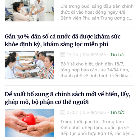
Chỉ trong buổi sáng đầu tiên chính
thức đi vào hoạt động ngày 4/8,
Bệnh viện Phụ sản Trung ương cơ
sở 2 đã tiếp đón hơn 500 lượt
người đến khám, điều trị và đón
em bé đầu tiên chào đời.
Gần 30% dân số cả nước đã được khám sức
khỏe định kỳ, khám sàng lọc miễn phí
15:15
|
05/08/2026
Tin tức
Bộ Y tế cho biết, tính đến 18/7,
tổng hợp báo cáo của 34/34 tỉnh,
thành phố về tình hình triển khai
khám sức khỏe định kỳ, khám sàng
lọc miễn phí cho người dân, ghi
nhận 32.286.360 người, chiếm gần
Đề xuất bổ sung 8 chính sách mới về hiến, lấy,
30% dân số cả nước đã được khám
ghép mô, bộ phận cơ thể người
sức khỏe định kỳ năm nay.
07:07
|
05/08/2026
Tin tức
Trong thời gian tới, Trung tâm
Điều phối ghép tạng quốc gia sẽ
tiếp tục phối hợp Bộ Y tế, các bệnh