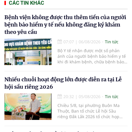
CÁC TIN KHÁC
Bệnh viện không được thu thêm tiền của người
bệnh bảo hiểm y tế nếu không đăng ký khám
theo yêu cầu
07:07
|
06/08/2026
Tin tức
Bộ Y tế nhận được một số phản
ánh của người bệnh bảo hiểm y tế
khi đi khám bệnh, chữa bệnh bảo
hiểm y tế đúng trình tự, thủ tục
quy định, không đăng ký khám
bệnh, chữa bệnh theo yêu cầu
Nhiều chuỗi hoạt động lớn được diễn ra tại Lễ
nhưng vẫn phải nộp thêm các chi
hội sầu riêng 2026
phí khám bệnh, chữa bệnh ngoài
phần cùng chi trả.
20:32
|
05/08/2026
Tin tức
Chiều 5/8, tại phường Buôn Ma
Thuột, Ban tổ chức Lễ hội Sầu
riêng Đắk Lắk 2026 tổ chức họp
báo thông tin về các hoạt động của
Lễ hội Sầu riêng Đắk Lắk 2026.Lễ