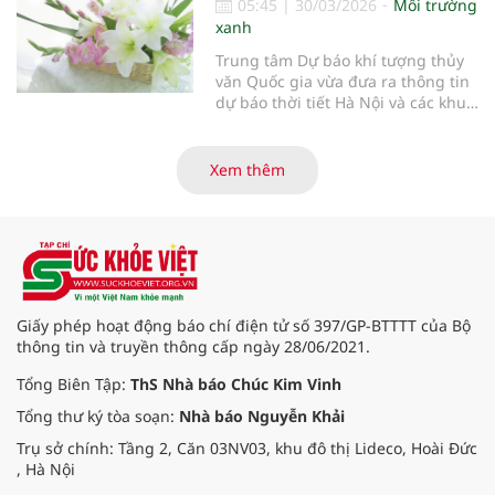
05:45
|
30/03/2026
Môi trường
xanh
Trung tâm Dự báo khí tượng thủy
văn Quốc gia vừa đưa ra thông tin
dự báo thời tiết Hà Nội và các khu
vực khác trên cả nước ngày
30/3/2026.
Xem thêm
Giấy phép hoạt động báo chí điện tử số 397/GP-BTTTT của Bộ
thông tin và truyền thông cấp ngày 28/06/2021.
Tổng Biên Tập:
ThS Nhà báo Chúc Kim Vinh
Tổng thư ký tòa soạn:
Nhà báo Nguyễn Khải
Trụ sở chính: Tầng 2, Căn 03NV03, khu đô thị Lideco, Hoài Đức
, Hà Nội