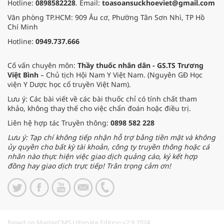
Hotline:
0898582228
. Email:
toasoansuckhoeviet@gmail.com
Văn phòng TP.HCM: 909 Âu cơ, Phường Tân Sơn Nhì, TP Hồ
Chí Minh
Hotline:
0949.737.666
Cố vấn chuyên môn:
Thầy thuốc nhân dân - GS.TS Trương
Việt Bình
– Chủ tịch Hội Nam Y Việt Nam. (Nguyên GĐ Học
viện Y Dược học cổ truyền Việt Nam).
Lưu ý: Các bài viết về các bài thuốc chỉ có tính chất tham
khảo, không thay thế cho việc chẩn đoán hoặc điều trị.
Liên hệ hợp tác Truyền thông:
0898 582 228
Lưu ý: Tạp chí không tiếp nhận hỗ trợ bằng tiền mặt và không
ủy quyền cho bất kỳ tài khoản, công ty truyền thông hoặc cá
nhân nào thực hiện việc giao dịch quảng cáo, ký kết hợp
đồng hay giao dịch trực tiếp! Trân trọng cảm ơn!
Based on MasterCMS Ultimate Edition v2.9 2024