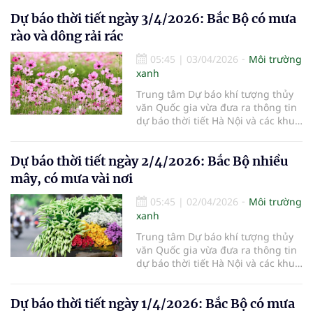
4/4/2026.
Dự báo thời tiết ngày 3/4/2026: Bắc Bộ có mưa
rào và dông rải rác
05:45
|
03/04/2026
Môi trường
xanh
Trung tâm Dự báo khí tượng thủy
văn Quốc gia vừa đưa ra thông tin
dự báo thời tiết Hà Nội và các khu
vực khác trên cả nước ngày
3/4/2026.
Dự báo thời tiết ngày 2/4/2026: Bắc Bộ nhiều
mây, có mưa vài nơi
05:45
|
02/04/2026
Môi trường
xanh
Trung tâm Dự báo khí tượng thủy
văn Quốc gia vừa đưa ra thông tin
dự báo thời tiết Hà Nội và các khu
vực khác trên cả nước ngày
2/4/2026.
Dự báo thời tiết ngày 1/4/2026: Bắc Bộ có mưa