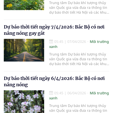
Trung tâm Dự báo khí tượng thủy
văn Quốc gia vừa đưa ra thông tin
dự báo thời tiết Hà Nội và các khu
vực khác trên cả nước ngày
8/4/2026.
Dự báo thời tiết ngày 7/4/2026: Bắc Bộ có nơi
nắng nóng gay gắt
05:45
|
07/04/2026
Môi trường
xanh
Trung tâm Dự báo khí tượng thủy
văn Quốc gia vừa đưa ra thông tin
dự báo thời tiết Hà Nội và các khu
vực khác trên cả nước ngày
7/4/2026.
Dự báo thời tiết ngày 6/4/2026: Bắc Bộ có nơi
nắng nóng
05:45
|
06/04/2026
Môi trường
xanh
Trung tâm Dự báo khí tượng thủy
văn Quốc gia vừa đưa ra thông tin