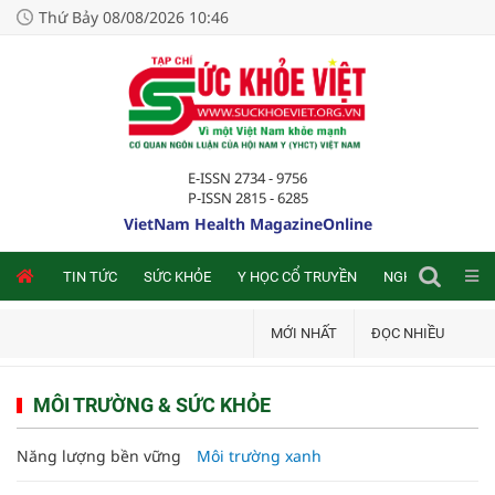
Thứ Bảy 08/08/2026 10:46
E-ISSN 2734 - 9756
P-ISSN 2815 - 6285
VietNam Health MagazineOnline
NLINE
TIN TỨC
SỨC KHỎE
Y HỌC CỔ TRUYỀN
NGHIÊN CỨU TRA
MỚI NHẤT
ĐỌC NHIỀU
MÔI TRƯỜNG & SỨC KHỎE
Năng lượng bền vững
Môi trường xanh