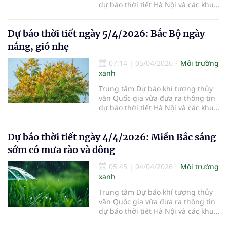
dự báo thời tiết Hà Nội và các khu
vực khác trên cả nước ngày
6/4/2026.
Dự báo thời tiết ngày 5/4/2026: Bắc Bộ ngày
nắng, gió nhẹ
07:14
|
05/04/2026
Môi trường
xanh
Trung tâm Dự báo khí tượng thủy
văn Quốc gia vừa đưa ra thông tin
dự báo thời tiết Hà Nội và các khu
vực khác trên cả nước ngày
5/4/2026.
Dự báo thời tiết ngày 4/4/2026: Miền Bắc sáng
sớm có mưa rào và dông
05:45
|
04/04/2026
Môi trường
xanh
Trung tâm Dự báo khí tượng thủy
văn Quốc gia vừa đưa ra thông tin
dự báo thời tiết Hà Nội và các khu
vực khác trên cả nước ngày