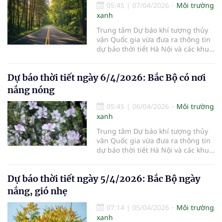
05:45
|
07/04/2026
Môi trường
xanh
Trung tâm Dự báo khí tượng thủy
văn Quốc gia vừa đưa ra thông tin
dự báo thời tiết Hà Nội và các khu
vực khác trên cả nước ngày
7/4/2026.
Dự báo thời tiết ngày 6/4/2026: Bắc Bộ có nơi
nắng nóng
05:45
|
06/04/2026
Môi trường
xanh
Trung tâm Dự báo khí tượng thủy
văn Quốc gia vừa đưa ra thông tin
dự báo thời tiết Hà Nội và các khu
vực khác trên cả nước ngày
6/4/2026.
Dự báo thời tiết ngày 5/4/2026: Bắc Bộ ngày
nắng, gió nhẹ
07:14
|
05/04/2026
Môi trường
xanh