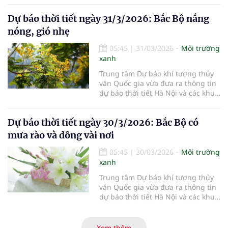
1/4/2026.
Dự báo thời tiết ngày 31/3/2026: Bắc Bộ nắng
nóng, gió nhẹ
05:45
|
31/03/2026
Môi trường
xanh
Trung tâm Dự báo khí tượng thủy
văn Quốc gia vừa đưa ra thông tin
dự báo thời tiết Hà Nội và các khu
vực khác trên cả nước ngày
31/3/2026.
Dự báo thời tiết ngày 30/3/2026: Bắc Bộ có
mưa rào và dông vài nơi
05:45
|
30/03/2026
Môi trường
xanh
Trung tâm Dự báo khí tượng thủy
văn Quốc gia vừa đưa ra thông tin
dự báo thời tiết Hà Nội và các khu
vực khác trên cả nước ngày
30/3/2026.
Xem thêm