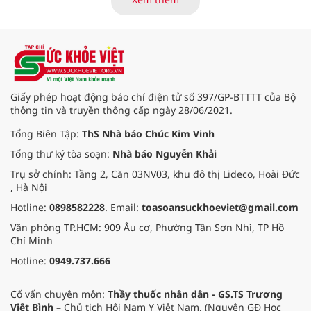
Giấy phép hoạt động báo chí điện tử số 397/GP-BTTTT của Bộ
thông tin và truyền thông cấp ngày 28/06/2021.
Tổng Biên Tập:
ThS Nhà báo Chúc Kim Vinh
Tổng thư ký tòa soạn:
Nhà báo Nguyễn Khải
Trụ sở chính: Tầng 2, Căn 03NV03, khu đô thị Lideco, Hoài Đức
, Hà Nội
Hotline:
0898582228
. Email:
toasoansuckhoeviet@gmail.com
Văn phòng TP.HCM: 909 Âu cơ, Phường Tân Sơn Nhì, TP Hồ
Chí Minh
Hotline:
0949.737.666
Cố vấn chuyên môn:
Thầy thuốc nhân dân - GS.TS Trương
Việt Bình
– Chủ tịch Hội Nam Y Việt Nam. (Nguyên GĐ Học