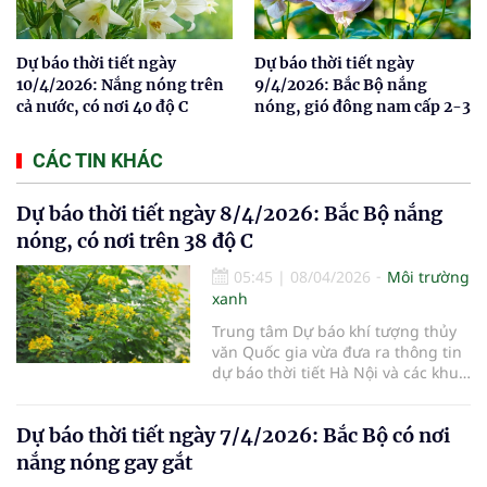
Dự báo thời tiết ngày
Dự báo thời tiết ngày
10/4/2026: Nắng nóng trên
9/4/2026: Bắc Bộ nắng
cả nước, có nơi 40 độ C
nóng, gió đông nam cấp 2-3
CÁC TIN KHÁC
Dự báo thời tiết ngày 8/4/2026: Bắc Bộ nắng
nóng, có nơi trên 38 độ C
05:45
|
08/04/2026
Môi trường
xanh
Trung tâm Dự báo khí tượng thủy
văn Quốc gia vừa đưa ra thông tin
dự báo thời tiết Hà Nội và các khu
vực khác trên cả nước ngày
8/4/2026.
Dự báo thời tiết ngày 7/4/2026: Bắc Bộ có nơi
nắng nóng gay gắt