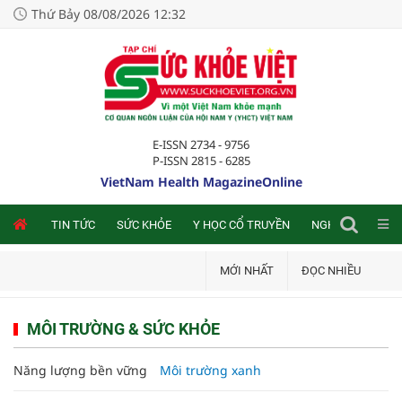
Thứ Bảy 08/08/2026 12:32
E-ISSN 2734 - 9756
P-ISSN 2815 - 6285
VietNam Health MagazineOnline
NLINE
TIN TỨC
SỨC KHỎE
Y HỌC CỔ TRUYỀN
NGHIÊN CỨU TRA
MỚI NHẤT
ĐỌC NHIỀU
MÔI TRƯỜNG & SỨC KHỎE
Năng lượng bền vững
Môi trường xanh