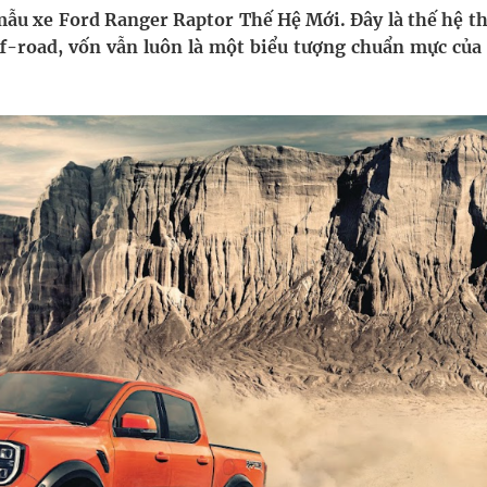
ầm
mẫu xe Ford Ranger Raptor Thế Hệ Mới. Đây là thế hệ th
ff-road, vốn vẫn luôn là một biểu tượng chuẩn mực của
i sầu riêng 2026
nh vực cấp cứu, điều trị đột quỵ
 lại khai thác vào ngày 19/8
 Máu Của Các Loài Nhân Sâm (Panax Spp.): Tổng
oàn quốc