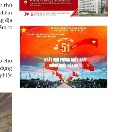
ư thử
 điểm
ng địa
ấm 11
o cho
 dụng
nghiệt