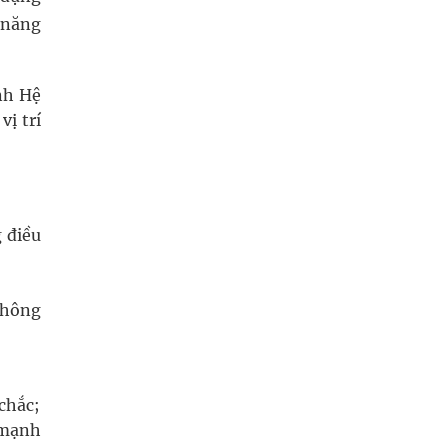
ả năng
nh Hệ
ị trí
 điều
 không
 chắc;
 mạnh