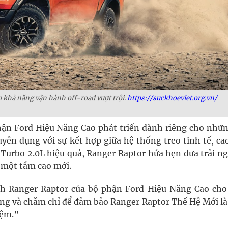
 khả năng vận hành off-road vượt trội.
https://suckhoeviet.org.vn/
ận Ford Hiệu Năng Cao phát triển dành riêng cho nhữn
yên dụng với sự kết hợp giữa hệ thống treo tinh tế, ca
Turbo 2.0L hiệu quả, Ranger Raptor hứa hẹn đưa trải n
 một tầm cao mới.
h Ranger Raptor của bộ phận Ford Hiệu Năng Cao cho 
rung và chăm chỉ để đảm bảo Ranger Raptor Thế Hệ Mới là
iệm.”