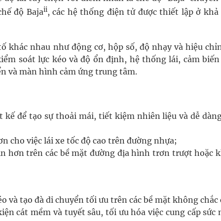
ii
chế độ Baja
, các hệ thống điện tử được thiết lập ở kh
 tố khác nhau như động cơ, hộp số, độ nhạy và hiệu chỉ
m soát lực kéo và độ ổn định, hệ thống lái, cảm biến v
ển và màn hình cảm ứng trung tâm.
kế để tạo sự thoải mái, tiết kiệm nhiên liệu và dễ dàng
n cho việc lái xe tốc độ cao trên đường nhựa;
 tin hơn trên các bề mặt đường địa hình trơn trượt hoặc
éo và tạo đà di chuyển tối ưu trên các bề mặt không chắc
kiện cát mềm và tuyết sâu, tối ưu hóa việc cung cấp sức