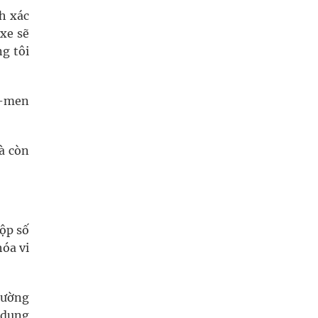
h xác
 xe sẽ
g tôi
ô-men
à còn
hộp số
hóa vi
đường
 dụng