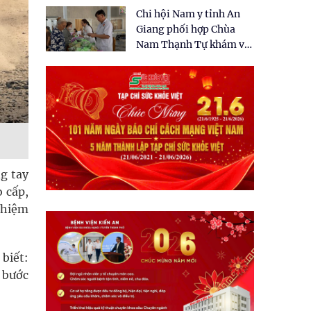
tặng quà cho 150 người
Chi hội Nam y tỉnh An
dân tại xã Tân Tập
Giang phối hợp Chùa
Nam Thạnh Tự khám và
cấp thuốc miễn phí cho
nhân dân
g tay
o cấp,
ghiệm
biết:
 bước