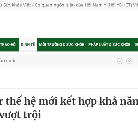
tử Sức khỏe Việt - Cơ quan ngôn luận của Hội Nam Y (Hội YDHCT) V
 TRAO ĐỔI
KINH TẾ
MÔI TRƯỜNG & SỨC KHỎE
PHÁP LUẬT & SỨC KHỎE
D
g trưởng mới của Việt Nam
phương hai cấp trong quản lý hoạt động nha khoa,
 thế hệ mới kết hợp khả nă
uồn lực cho môi trường và cộng đồng
vượt trội
ệnh bảo hiểm y tế nếu không đăng ký khám theo yêu