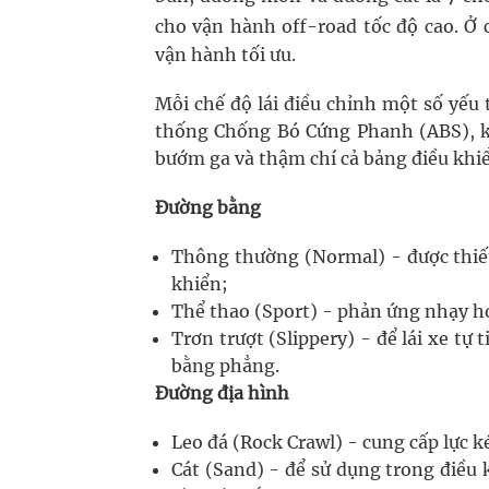
cho vận hành off-road tốc độ cao. Ở 
vận hành tối ưu.
Mỗi chế độ lái điều chỉnh một số yếu
thống Chống Bó Cứng Phanh (ABS), kiể
bướm ga và thậm chí cả bảng điều khi
Đường bằng
Thông thường (Normal) - được thiết 
khiển;
Thể thao (Sport) - phản ứng nhạy hơ
Trơn trượt (Slippery) - để lái xe tự
bằng phẳng.
Đường địa hình
Leo đá (Rock Crawl) - cung cấp lực k
Cát (Sand) - để sử dụng trong điều 