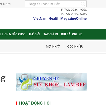
iệt Nam
E-ISSN 2734 - 9756
P-ISSN 2815 - 6285
VietNam Health MagazineOnline
U LỊCH & SỨC KHỎE
THẾ GIỚI
TẠP CHÍ IN
GỬI BÀI ONLINE
MỚI NHẤT
ĐỌC NHIỀU
ng
HOẠT ĐỘNG HỘI