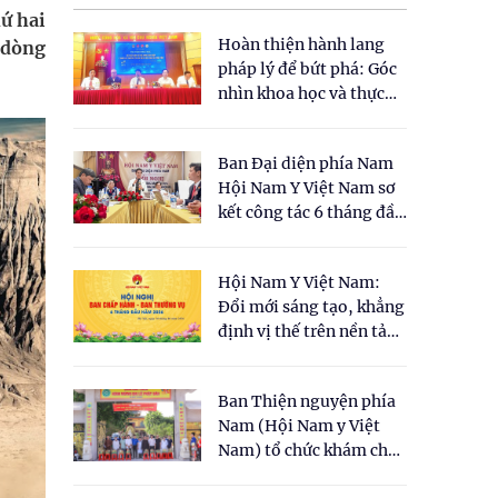
ứ hai
Hoàn thiện hành lang
 dòng
pháp lý để bứt phá: Góc
nhìn khoa học và thực
tiễn tại Tọa đàm " Đề
xuất một số nội dung
Ban Đại diện phía Nam
cho Luật Y dược cổ
Hội Nam Y Việt Nam sơ
truyền Việt Nam"
kết công tác 6 tháng đầu
năm 2026
Hội Nam Y Việt Nam:
Đổi mới sáng tạo, khẳng
định vị thế trên nền tảng
y học cổ truyền và khoa
học hiện đại
Ban Thiện nguyện phía
Nam (Hội Nam y Việt
Nam) tổ chức khám chữa
bệnh y học cổ truyền và