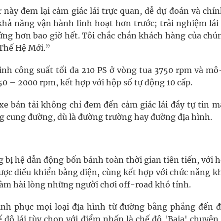
này đem lại cảm giác lái trực quan, dễ dự đoán và chín
khả năng vận hành linh hoạt hơn trước; trải nghiệm lái
hứng hơn bao giờ hết. Tôi chắc chắn khách hàng của chún
 Thế Hệ Mới.”
sinh công suất tối đa 210 PS ở vòng tua 3750 rpm và m
50 – 2000 rpm, kết hợp với hộp số tự động 10 cấp.
xe bán tải không chỉ đem đến cảm giác lái đầy tự tin m
ừng cung đường, dù là đường trường hay đường địa hình.
 bị hệ dẫn động bốn bánh toàn thời gian tiên tiến, với 
ược điều khiển bằng điện, cùng kết hợp với chức năng k
 làm hài lòng những người chơi off-road khó tính.
inh phục mọi loại địa hình từ đường bằng phẳng đến 
 độ lái tùy chọn với điểm nhấn là chế độ 'Baja' chuyên