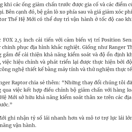
 khi các ống giảm chấn trước được gia cố và các điểm c
ại. Bên cạnh đó, bệ gắn lò xo phía sau và giá giảm xóc ph
or Thế Hệ Mới có thể duy trì vận hành ở tốc độ cao khi
FOX 2,5 inch cải tiến với cảm biến vị trí Position Sens
r chinh phục địa hình khắc nghiệt. Giống như Ranger T
 gầm để cải thiện khả năng kiểm soát và độ ổn định kh
việc hiệu chỉnh và phát triển lại được thực hiện bởi đ
công nghệ thiết kế bằng máy tính và thử nghiệm thực tế
anger Raptor chia sẻ thêm: “Những thay đổi chúng tôi đã
 qua việc kết hợp điều chỉnh bộ giảm chấn với hàng loạ
ế Hệ Mới sở hữu khả năng kiểm soát thân xe trên các địa
rước.”
i ghi nhận tỷ số lái nhanh hơn và mô tơ trợ lực lái lớ
ả năng vận hành.