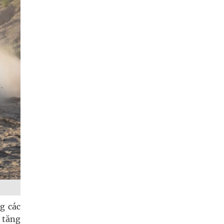
g các
 tăng