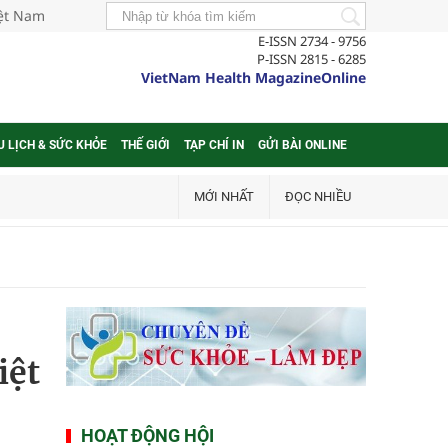
iệt Nam
E-ISSN 2734 - 9756
P-ISSN 2815 - 6285
VietNam Health MagazineOnline
U LỊCH & SỨC KHỎE
THẾ GIỚI
TẠP CHÍ IN
GỬI BÀI ONLINE
MỚI NHẤT
ĐỌC NHIỀU
iệt
HOẠT ĐỘNG HỘI