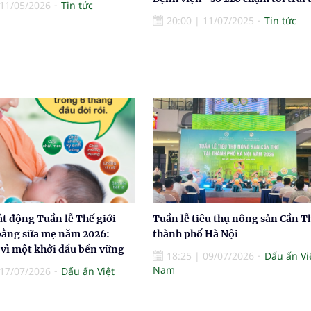
11/05/2026
Tin tức
20:00
|
11/07/2025
Tin tức
át động Tuần lễ Thế giới
Tuần lễ tiêu thụ nông sản Cần Th
bằng sữa mẹ năm 2026:
thành phố Hà Nội
 vì một khởi đầu bền vững
18:25
|
09/07/2026
Dấu ấn Vi
Nam
17/07/2026
Dấu ấn Việt