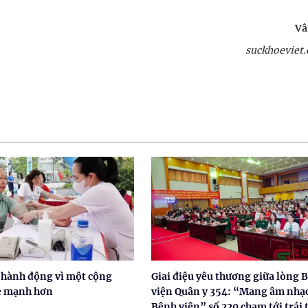
Vâ
suckhoeviet.
 hành động vì một cộng
Giai điệu yêu thương giữa lòng 
e mạnh hơn
viện Quân y 354: “Mang âm nhạ
Bệnh viện” số 220 chạm tới trái 