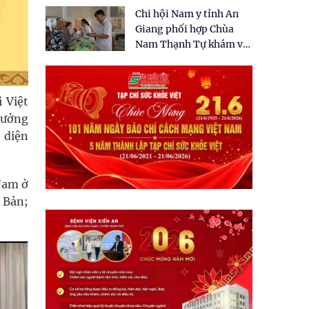
tặng quà cho 150 người
Chi hội Nam y tỉnh An
dân tại xã Tân Tập
Giang phối hợp Chùa
Nam Thạnh Tự khám và
cấp thuốc miễn phí cho
nhân dân
 Việt
rưởng
 diện
 Nam ở
 Bản;