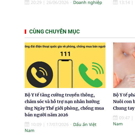
20:29
|
26/06/2026
Doanh nghiệp
13:14
|
CÙNG CHUYÊN MỤC
Bộ Y tế tăng cường truyền thông,
Bộ Y tế ph
chăm sóc và hỗ trợ nạn nhân hưởng
Nuôi con 
ứng Ngày Thế giới phòng, chống mua
Chung tay
bán người năm 2026
09:47
|
Nam
10:09
|
17/07/2026
Dấu ấn Việt
Nam