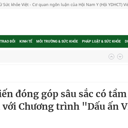
tử Sức khỏe Việt - Cơ quan ngôn luận của Hội Nam Y (Hội YDHCT) V
 TRAO ĐỔI
KINH TẾ
MÔI TRƯỜNG & SỨC KHỎE
PHÁP LUẬT & SỨC KHỎE
D
ngừa ung thư
 Máu Của Các Loài Nhân Sâm (Panax Spp.): Tổng
iến đóng góp sâu sắc có tầm
oàn quốc
i với Chương trình "Dấu ấn V
g trưởng mới của Việt Nam
phương hai cấp trong quản lý hoạt động nha khoa,