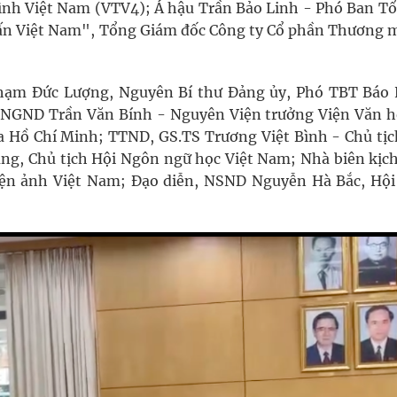
hình Việt Nam (VTV4); Á hậu Trần Bảo Linh - Phó Ban Tổ
ấn Việt Nam", Tổng Giám đốc Công ty Cổ phần Thương m
Phạm Đức Lượng, Nguyên Bí thư Đảng ủy, Phó TBT Báo
S.NGND Trần Văn Bính - Nguyên Viện trưởng Viện Văn h
gia Hồ Chí Minh; TTND, GS.TS Trương Việt Bình - Chủ tịc
g, Chủ tịch Hội Ngôn ngữ học Việt Nam; Nhà biên kịch
ện ảnh Việt Nam; Đạo diễn, NSND Nguyễn Hà Bắc, Hội