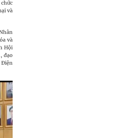
 chức
ại và
 Nhân
óa và
h Hội
, đạo
 Điện