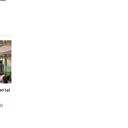
ơ tại
ệt