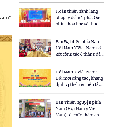
Hoàn thiện hành lang
 Nam"
pháp lý để bứt phá: Góc
nhìn khoa học và thực
tiễn tại Tọa đàm " Đề
xuất một số nội dung
Ban Đại diện phía Nam
cho Luật Y dược cổ
Hội Nam Y Việt Nam sơ
truyền Việt Nam"
kết công tác 6 tháng đầu
năm 2026
Hội Nam Y Việt Nam:
Đổi mới sáng tạo, khẳng
định vị thế trên nền tảng
y học cổ truyền và khoa
học hiện đại
Ban Thiện nguyện phía
Nam (Hội Nam y Việt
Nam) tổ chức khám chữa
bệnh y học cổ truyền và