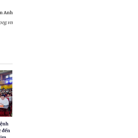
n Anh
org.vn
Bệnh
c đến
tim