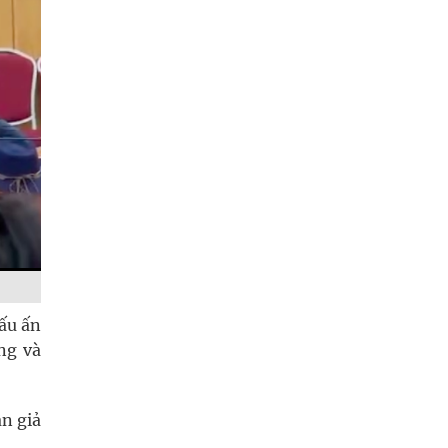
Dấu ấn
ng và
n giả