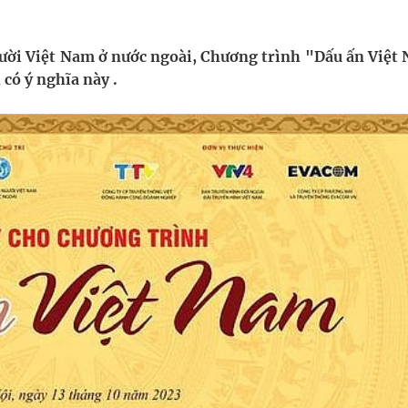
uồn lực cho môi trường và cộng đồng
gười Việt Nam ở nước ngoài, Chương trình "Dấu ấn Việt
 có ý nghĩa này .
ệnh bảo hiểm y tế nếu không đăng ký khám theo yêu
ầm
nghiệm thực tế