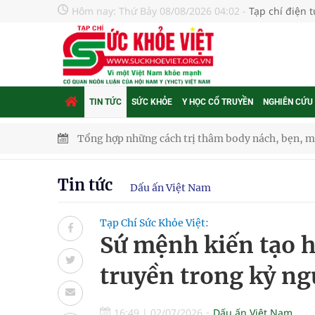
Hôm nay:
Thứ Bảy 08/08/2026 04:02
-
Tạp chí điện 
TIN TỨC
SỨC KHỎE
Y HỌC CỔ TRUYỀN
NGHIÊN CỨU
Tổng hợp những cách trị thâm body nách, bẹn, m
Tỷ lệ tật khúc xạ ở trẻ gia tăng: Khuyến nghị của
Tin tức
Dấu ấn Việt Nam
Nhiều lợi thế để nâng chất lượng y tế
Tạp Chí Sức Khỏe Việt:
Vương Thành Công: Khi việc học bắt đầu từ trải 
Sứ mệnh kiến tạo hệ
Chấn chỉnh hoạt động kinh doanh dược liệu
truyền trong kỷ ng
Súp lơ xanh mang đến hy vọng mới trong phòng 
16:49
|
02/07/2026
Dấu ấn Việt Nam