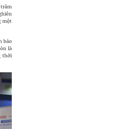
g trăm
nghiên
g một
n báo
còn là
 thời