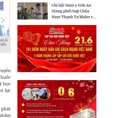
tặng quà cho 150 người
Chi hội Nam y tỉnh An
dân tại xã Tân Tập
Giang phối hợp Chùa
Nam Thạnh Tự khám và
cấp thuốc miễn phí cho
nhân dân
mà là
riển
truyền
thuốc
Y học
n lực
 phát
i nhằm