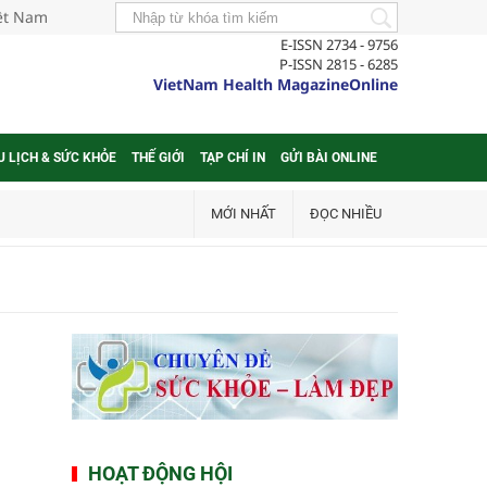
iệt Nam
E-ISSN 2734 - 9756
P-ISSN 2815 - 6285
VietNam Health MagazineOnline
U LỊCH & SỨC KHỎE
THẾ GIỚI
TẠP CHÍ IN
GỬI BÀI ONLINE
MỚI NHẤT
ĐỌC NHIỀU
HOẠT ĐỘNG HỘI