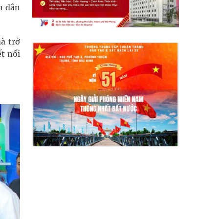
n dân
à trở
t nối