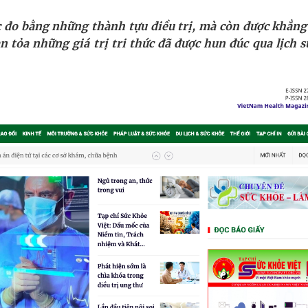
 Máu Của Các Loài Nhân Sâm (Panax Spp.): Tổng
đo bằng những thành tựu điều trị, mà còn được khẳng
an tỏa những giá trị tri thức đã được hun đúc qua lịch 
oàn quốc
g, nhiệt độ cao nhất 35 độ
kỳ, khám sàng lọc cho người dân