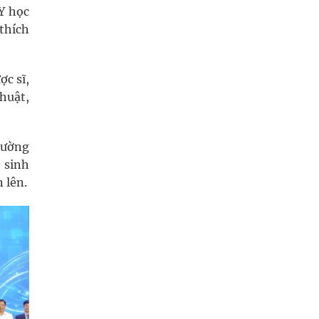
 Y học
thích
ợc sĩ,
thuật,
trường
 sinh
 lên.