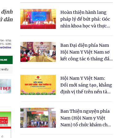
 định
Hoàn thiện hành lang
sử dân
pháp lý để bứt phá: Góc
nhìn khoa học và thực
tiễn tại Tọa đàm " Đề
xuất một số nội dung
Ban Đại diện phía Nam
cho Luật Y dược cổ
Hội Nam Y Việt Nam sơ
truyền Việt Nam"
kết công tác 6 tháng đầu
năm 2026
Hội Nam Y Việt Nam:
Đổi mới sáng tạo, khẳng
định vị thế trên nền tảng
y học cổ truyền và khoa
học hiện đại
Ban Thiện nguyện phía
Nam (Hội Nam y Việt
Nam) tổ chức khám chữa
bệnh y học cổ truyền và