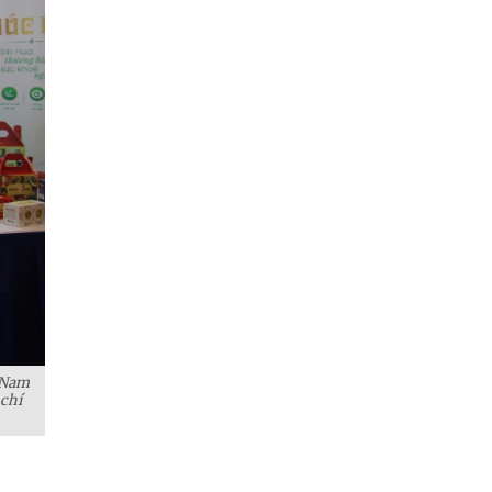
 Nam
 chí