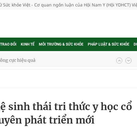
tử Sức khỏe Việt - Cơ quan ngôn luận của Hội Nam Y (Hội YDHCT) V
 TRAO ĐỔI
KINH TẾ
MÔI TRƯỜNG & SỨC KHỎE
PHÁP LUẬT & SỨC KHỎE
D
ông cực hiệu quả
 chuyên gia
nghiệm thực tế
 sinh thái tri thức y học cổ
uyên phát triển mới
ngừa ung thư