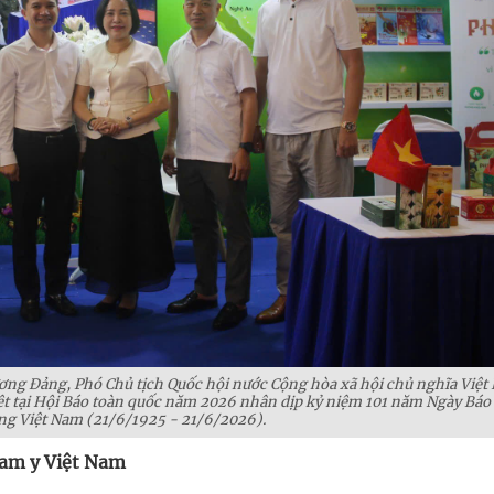
ng Đảng, Phó Chủ tịch Quốc hội nước Cộng hòa xã hội chủ nghĩa Việt
ệt tại Hội Báo toàn quốc năm 2026 nhân dịp kỷ niệm 101 năm Ngày Báo
g Việt Nam (21/6/1925 - 21/6/2026).
Nam y Việt Nam