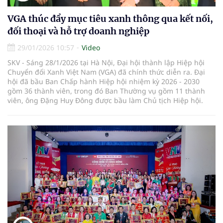
VGA thúc đẩy mục tiêu xanh thông qua kết nối,
đối thoại và hỗ trợ doanh nghiệp
29/01/2026 10:57
Video
SKV - Sáng 28/1/2026 tại Hà Nội, Đại hội thành lập Hiệp hội
Chuyển đổi Xanh Việt Nam (VGA) đã chính thức diễn ra. Đại
hội đã bầu Ban Chấp hành Hiệp hội nhiệm kỳ 2026 - 2030
gồm 36 thành viên, trong đó Ban Thường vụ gồm 11 thành
viên, ông Đặng Huy Đông được bầu làm Chủ tịch Hiệp hội.