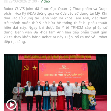
29/03/2026 21:00
Video
Robot CUVIS-Joint
đã được Cục Quản lý Thực phẩm và Dược
phẩm Hoa Kỳ (FDA) thông qua và đưa vào sử dụng tại Mỹ. Khi
đưa vào sử dụng tại Bệnh viện Đa khoa Tâm Anh, Việt Nam
trở thành nước thứ 9 sở hữu hệ thống thiết bị phẫu thuật
hiện đại này. Ngay khi được Sở Y tế TP.HCM cấp phép sử
dụng, Bệnh viện Đa khoa Tâm Anh liên tiếp phẫu thuật gần
20 ca thay khớp bằng Robot AI này. Hiện, số ca mổ với Robot
tiếp tục tăng.