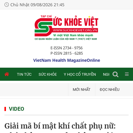
Chủ Nhật 09/08/2026 21:45
E-ISSN 2734 - 9756
P-ISSN 2815 - 6285
VietNam Health MagazineOnline
NLINE
TIN TỨC
SỨC KHỎE
Y HỌC CỔ TRUYỀN
NGHIÊN CỨU TRA
MỚI NHẤT
ĐỌC NHIỀU
VIDEO
Giải mã bí mật khí chất phụ nữ: