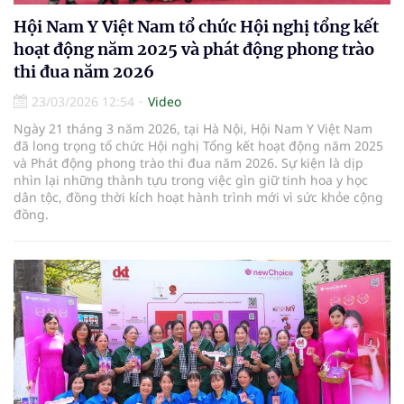
Hội Nam Y Việt Nam tổ chức Hội nghị tổng kết
hoạt động năm 2025 và phát động phong trào
thi đua năm 2026
23/03/2026 12:54
Video
Ngày 21 tháng 3 năm 2026, tại Hà Nội, Hội Nam Y Việt Nam
đã long trọng tổ chức Hội nghị Tổng kết hoạt động năm 2025
và Phát động phong trào thi đua năm 2026. Sự kiện là dịp
nhìn lại những thành tựu trong việc gìn giữ tinh hoa y học
dân tộc, đồng thời kích hoạt hành trình mới vì sức khỏe cộng
đồng.