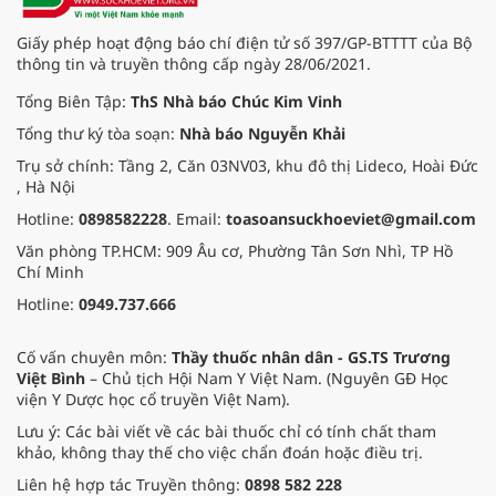
Giấy phép hoạt động báo chí điện tử số 397/GP-BTTTT của Bộ
thông tin và truyền thông cấp ngày 28/06/2021.
Tổng Biên Tập:
ThS Nhà báo Chúc Kim Vinh
Tổng thư ký tòa soạn:
Nhà báo Nguyễn Khải
Trụ sở chính: Tầng 2, Căn 03NV03, khu đô thị Lideco, Hoài Đức
, Hà Nội
Hotline:
0898582228
. Email:
toasoansuckhoeviet@gmail.com
Văn phòng TP.HCM: 909 Âu cơ, Phường Tân Sơn Nhì, TP Hồ
Chí Minh
Hotline:
0949.737.666
Cố vấn chuyên môn:
Thầy thuốc nhân dân - GS.TS Trương
Việt Bình
– Chủ tịch Hội Nam Y Việt Nam. (Nguyên GĐ Học
viện Y Dược học cổ truyền Việt Nam).
Lưu ý: Các bài viết về các bài thuốc chỉ có tính chất tham
khảo, không thay thế cho việc chẩn đoán hoặc điều trị.
Liên hệ hợp tác Truyền thông:
0898 582 228