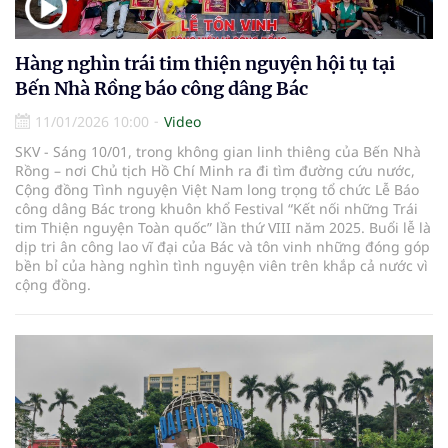
Hàng nghìn trái tim thiện nguyện hội tụ tại
Bến Nhà Rồng báo công dâng Bác
11/01/2026 10:00
Video
SKV - Sáng 10/01, trong không gian linh thiêng của Bến Nhà
Rồng – nơi Chủ tịch Hồ Chí Minh ra đi tìm đường cứu nước,
Cộng đồng Tình nguyện Việt Nam long trọng tổ chức Lễ Báo
công dâng Bác trong khuôn khổ Festival “Kết nối những Trái
tim Thiện nguyện Toàn quốc” lần thứ VIII năm 2025. Buổi lễ là
dịp tri ân công lao vĩ đại của Bác và tôn vinh những đóng góp
bền bỉ của hàng nghìn tình nguyện viên trên khắp cả nước vì
cộng đồng.