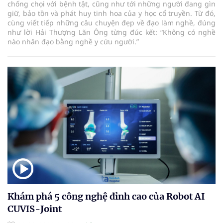
chống chọi với bệnh tật, cũng như tới những người đang gìn
giữ, bảo tồn và phát huy tinh hoa của y học cổ truyền. Từ đó,
cùng viết tiếp những câu chuyện đẹp về đạo làm nghề, đúng
như lời Hải Thượng Lãn Ông từng đúc kết: “Không có nghề
nào nhân đạo bằng nghề y cứu người.”
Khám phá 5 công nghệ đỉnh cao của Robot AI
CUVIS-Joint