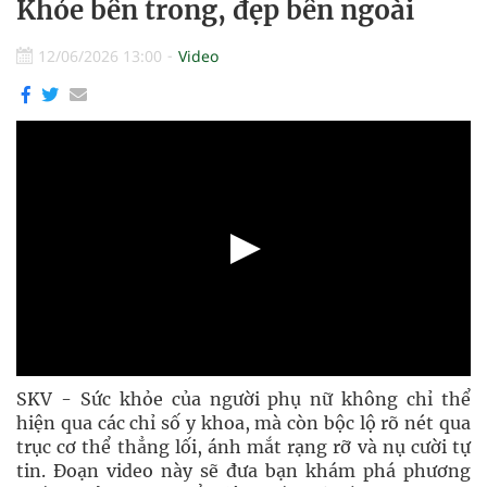
Khỏe bên trong, đẹp bên ngoài
12/06/2026 13:00
Video
SKV - Sức khỏe của người phụ nữ không chỉ thể
hiện qua các chỉ số y khoa, mà còn bộc lộ rõ nét qua
trục cơ thể thẳng lối, ánh mắt rạng rỡ và nụ cười tự
tin. Đoạn video này sẽ đưa bạn khám phá phương