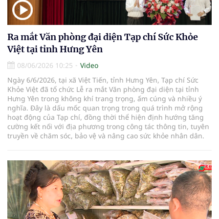
Ra mắt Văn phòng đại diện Tạp chí Sức Khỏe
Việt tại tỉnh Hưng Yên
08/06/2026 10:25
Video
Ngày 6/6/2026, tại xã Việt Tiến, tỉnh Hưng Yên, Tạp chí Sức
Khỏe Việt đã tổ chức Lễ ra mắt Văn phòng đại diện tại tỉnh
Hưng Yên trong không khí trang trọng, ấm cúng và nhiều ý
nghĩa. Đây là dấu mốc quan trọng trong quá trình mở rộng
hoạt động của Tạp chí, đồng thời thể hiện định hướng tăng
cường kết nối với địa phương trong công tác thông tin, tuyên
truyền về chăm sóc, bảo vệ và nâng cao sức khỏe nhân dân.