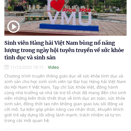
Sinh viên Hàng hải Việt Nam bùng nổ năng
lượng trong ngày hội tuyên truyền về sức khỏe
tình dục và sinh sản
11/12/2025 18:15
Video
Chương trình truyền thông giáo dục về sức khỏe tình dục và
sinh sản cho học sinh sinh viên tại Đại học Hàng hải Việt Nam
do Hội Nam Y Việt Nam, Tạp chí Sức Khỏe Việt, đồng hành
cùng nhà trường và nhà tài trợ tổ chức đã mang đến cho sinh
viên những kiến thức thiết thực về tình dục an toàn, sức khỏe
sinh sản, đồng thời tạo nên không gian giao lưu sôi động và
cởi mở. Sự kiện góp phần nâng cao nhận thức, khuyến khích
giới trẻ xây dựng lối sống lành mạnh, trách nhiệm và tự tin
trong các mối quan hệ.