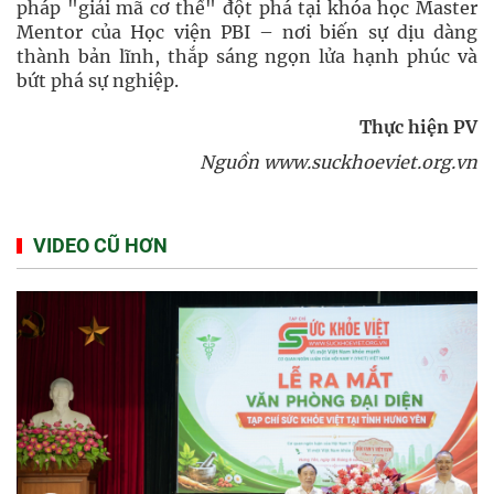
pháp "giải mã cơ thể" đột phá tại khóa học Master
Mentor của Học viện PBI – nơi biến sự dịu dàng
thành bản lĩnh, thắp sáng ngọn lửa hạnh phúc và
bứt phá sự nghiệp.
Thực hiện PV
Nguồn www.suckhoeviet.org.vn
VIDEO CŨ HƠN