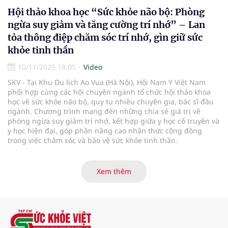
Hội thảo khoa học “Sức khỏe não bộ: Phòng
ngừa suy giảm và tăng cường trí nhớ” – Lan
tỏa thông điệp chăm sóc trí nhớ, gìn giữ sức
khỏe tinh thần
10/11/2025 18:05
Video
SKV - Tại Khu Du lịch Ao Vua (Hà Nội), Hội Nam Y Việt Nam
phối hợp cùng các hội chuyên ngành tổ chức hội thảo khoa
học về sức khỏe não bộ, quy tụ nhiều chuyên gia, bác sĩ đầu
ngành. Chương trình mang đến những chia sẻ giá trị về
phòng ngừa suy giảm trí nhớ, kết hợp giữa y học cổ truyền và
y học hiện đại, góp phần nâng cao nhận thức cộng đồng
trong việc chăm sóc và bảo vệ sức khỏe tinh thần.
Xem thêm