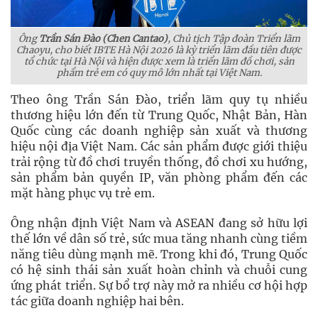
Ông
Trần Sán Đào (Chen Cantao)
, Chủ tịch Tập đoàn Triển lãm
Chaoyu, cho biết IBTE Hà Nội 2026 là kỳ triển lãm đầu tiên được
tổ chức tại Hà Nội và hiện được xem là triển lãm đồ chơi, sản
phẩm trẻ em có quy mô lớn nhất tại Việt Nam.
Theo ông Trần Sán Đào, triển lãm quy tụ nhiều
thương hiệu lớn đến từ Trung Quốc, Nhật Bản, Hàn
Quốc cùng các doanh nghiệp sản xuất và thương
hiệu nội địa Việt Nam. Các sản phẩm được giới thiệu
trải rộng từ đồ chơi truyền thống, đồ chơi xu hướng,
sản phẩm bản quyền IP, văn phòng phẩm đến các
mặt hàng phục vụ trẻ em.
Ông nhận định Việt Nam và ASEAN đang sở hữu lợi
thế lớn về dân số trẻ, sức mua tăng nhanh cùng tiềm
năng tiêu dùng mạnh mẽ. Trong khi đó, Trung Quốc
có hệ sinh thái sản xuất hoàn chỉnh và chuỗi cung
ứng phát triển. Sự bổ trợ này mở ra nhiều cơ hội hợp
tác giữa doanh nghiệp hai bên.