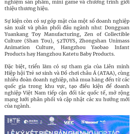
nghiệm sản phẩm, mini game và chương trình giới
thiệu thương hiệu.
Sự kiện còn có sự góp mặt của một số doanh nghiệp
sản xuất và phân phối đầu ngành như: Dongguan
Yuankang Toy Manufacturing, Zen of Collectible
Culture (Shan Tou), 52TOYS, Zhongshan Unimass
Animation Culture, Hangzhou Yaobao Infant
Products hay Hangzhou Katetu Baby Products.
Đặc biệt, triển lãm có sự tham gia của Liên minh
Hiệp hội Trẻ sơ sinh và Đồ chơi châu Á (ATAA), cùng
nhiều đoàn doanh nghiệp, nhà mua hàng đến từ các
quốc gia trong khu vực, tạo điều kiện để doanh
nghiệp Việt Nam tiếp cận đối tác quốc tế, mở rộng
mạng lưới phân phối và cập nhật các xu hướng mới
của ngành.