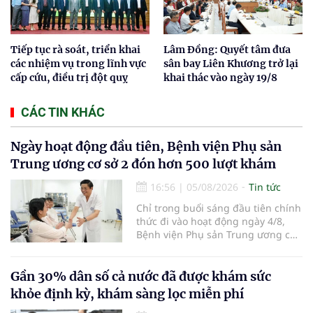
Tiếp tục rà soát, triển khai
Lâm Đồng: Quyết tâm đưa
các nhiệm vụ trong lĩnh vực
sân bay Liên Khương trở lại
cấp cứu, điều trị đột quỵ
khai thác vào ngày 19/8
CÁC TIN KHÁC
Ngày hoạt động đầu tiên, Bệnh viện Phụ sản
Trung ương cơ sở 2 đón hơn 500 lượt khám
16:56
|
05/08/2026
Tin tức
Chỉ trong buổi sáng đầu tiên chính
thức đi vào hoạt động ngày 4/8,
Bệnh viện Phụ sản Trung ương cơ
sở 2 đã tiếp đón hơn 500 lượt
người đến khám, điều trị và đón
em bé đầu tiên chào đời.
Gần 30% dân số cả nước đã được khám sức
khỏe định kỳ, khám sàng lọc miễn phí