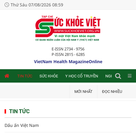
Thứ Sáu 07/08/2026 08:59
E-ISSN 2734 - 9756
P-ISSN 2815 - 6285
VietNam Health MagazineOnline
NLINE
TIN TỨC
SỨC KHỎE
Y HỌC CỔ TRUYỀN
NGHIÊN CỨU TRA
MỚI NHẤT
ĐỌC NHIỀU
TIN TỨC
Dấu ấn Việt Nam