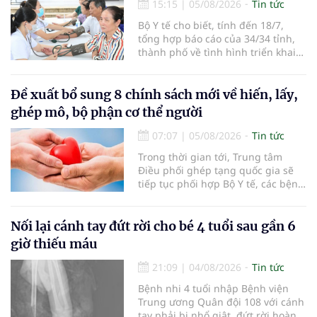
15:15
|
05/08/2026
Tin tức
Bộ Y tế cho biết, tính đến 18/7,
tổng hợp báo cáo của 34/34 tỉnh,
thành phố về tình hình triển khai
khám sức khỏe định kỳ, khám sàng
lọc miễn phí cho người dân, ghi
nhận 32.286.360 người, chiếm gần
Đề xuất bổ sung 8 chính sách mới về hiến, lấy,
30% dân số cả nước đã được khám
ghép mô, bộ phận cơ thể người
sức khỏe định kỳ năm nay.
07:07
|
05/08/2026
Tin tức
Trong thời gian tới, Trung tâm
Điều phối ghép tạng quốc gia sẽ
tiếp tục phối hợp Bộ Y tế, các bệnh
viện và các cơ quan liên quan để
mở rộng mạng lưới điều phối, tăng
cường truyền thông, hoàn thiện
Nối lại cánh tay đứt rời cho bé 4 tuổi sau gần 6
quy trình chuyên môn và hệ thống
giờ thiếu máu
pháp luật để thúc đẩy lĩnh vực
hiến và ghép mô tạng.
21:09
|
04/08/2026
Tin tức
Bệnh nhi 4 tuổi nhập Bệnh viện
Trung ương Quân đội 108 với cánh
tay phải bị nhổ giật, đứt rời hoàn