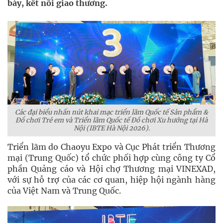
bày, kết nối giao thương.
Các đại biểu nhấn nút khai mạc triển lãm Quốc tế Sản phẩm &
Đồ chơi Trẻ em và Triển lãm Quốc tế Đồ chơi Xu hướng tại Hà
Nội (IBTE Hà Nội 2026).
Triển lãm do Chaoyu Expo và Cục Phát triển Thương
mại (Trung Quốc) tổ chức phối hợp cùng công ty Cổ
phần Quảng cáo và Hội chợ Thương mại VINEXAD,
với sự hỗ trợ của các cơ quan, hiệp hội ngành hàng
của Việt Nam và Trung Quốc.