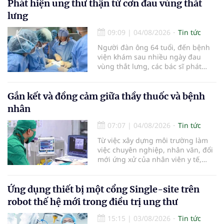
là những nội dung trọng tâm được
Phát hiện ung thư thận từ cơn đau vùng thắt
báo cáo tại Hội thảo khoa học cập
lưng
nhật chẩn đoán và điều trị bệnh lý
tiêu hóa - gan mật vừa diễn ra
09:09
|
04/08/2026
Tin tức
ngày 1/8 tại Bệnh viện Đại học
Người đàn ông 64 tuổi, đến bệnh
quốc tế Hồng Bàng.
viện khám sau nhiều ngày đau
vùng thắt lưng, các bác sĩ phát
hiện khối u thận phải kích thước
khoảng 3cm, nghi ngờ ung thư
biểu mô tế bào thận. Với khối u còn
Gắn kết và đồng cảm giữa thầy thuốc và bệnh
ở giai đoạn sớm, người bệnh được
nhân
chỉ định cắt bán phần thận phải
bằng phẫu thuật robot thay vì phải
07:07
|
04/08/2026
Tin tức
cắt bỏ toàn bộ quả thận như trước
Từ việc xây dựng môi trường làm
đây.
việc chuyên nghiệp, nhân văn, đổi
mới ứng xử của nhân viên y tế,
Bệnh viện đa khoa khu vực Phúc
Yên (tỉnh Phú Thọ) đã tạo nên sự
đồng cảm, gắn kết cao giữa thầy
Ứng dụng thiết bị một cổng Single-site trên
thuốc với bệnh nhân.
robot thế hệ mới trong điều trị ung thư
15:15
|
03/08/2026
Tin tức