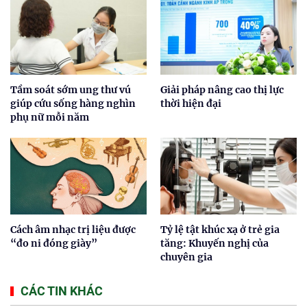
Tầm soát sớm ung thư vú
Giải pháp nâng cao thị lực
giúp cứu sống hàng nghìn
thời hiện đại
phụ nữ mỗi năm
Cách âm nhạc trị liệu được
Tỷ lệ tật khúc xạ ở trẻ gia
“đo ni đóng giày”
tăng: Khuyến nghị của
chuyên gia
CÁC TIN KHÁC