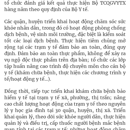
tổ chức đánh giá kết quả thực hiện Bộ TCQGVYTX
hàng năm theo quy định của Bộ Y tế.
Các quận, huyện triển khai hoạt động chăm sóc sức
khỏe nhân dân, trong đó có hoạt động phòng chống
dịch bệnh, vệ sinh môi trường, đặc biệt là kiểm soát
tốt các loại dịch bệnh. Thực hiện tiêm chủng mở
rộng tại các trạm y tế đảm bảo an toàn, đúng quy
định. Đảm bảo an toàn thực phẩm, không để xảy ra
vụ ngộ độc thực phẩm trên địa bàn; tổ chức các lớp
tập huấn nâng cao trình độ chuyên môn cho cán bộ
y tế (khám chữa bệnh, thực hiện các chương trình y
tế/hoạt động y tế...).
Đồng thời, tiếp tục triển khai khám chữa bệnh bảo
hiểm y tế tại trạm y tế xã, phường, thị trấn; nâng
cao chất lượng hoạt động của trạm y tế theo nguyên
lý y học gia đình tại 30 quận, huyện, thị xã. Triển
khai quản lý, theo dõi sức khỏe người dân, thực hiện
quản lý và điều trị, cấp thuốc người bệnh mắc bệnh
mạn tính tại các trạm y tế; những hoạt động chăm