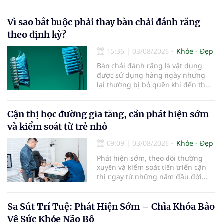
khỏe làn da...
Vì sao bắt buộc phải thay bàn chải đánh răng
theo định kỳ?
15:36
|
03/08/2026
Khỏe - Đẹp
Bàn chải đánh răng là vật dụng
được sử dụng hàng ngày nhưng
lại thường bị bỏ quên khi đến thời
điểm cần thay mới. Theo các
chuyên gia nha khoa, việc sử dụng
bàn chải quá lâu có thể làm giảm
Cận thị học đường gia tăng, cần phát hiện sớm
hiệu quả làm sạch và ảnh hưởng
và kiểm soát từ trẻ nhỏ
đến sức khỏe răng miệng...
09:09
|
03/08/2026
Khỏe - Đẹp
Phát hiện sớm, theo dõi thường
xuyên và kiểm soát tiến triển cận
thị ngay từ những năm đầu đời
được các chuyên gia đánh giá là
chìa khóa bảo vệ thị lực lâu dài cho
trẻ. Đây cũng là định hướng của
Sa Sút Trí Tuệ: Phát Hiện Sớm – Chìa Khóa Bảo
Trung tâm Nhãn nhi và Kiểm soát
Vệ Sức Khỏe Não Bộ