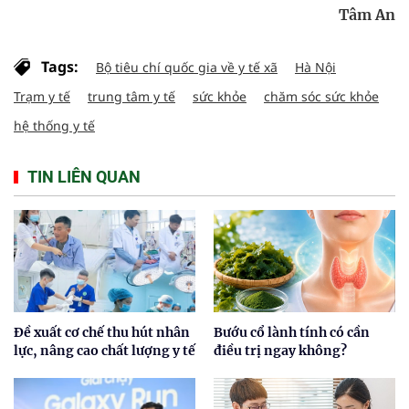
Tâm An
Tags:
Bộ tiêu chí quốc gia về y tế xã
Hà Nội
Trạm y tế
trung tâm y tế
sức khỏe
chăm sóc sức khỏe
hệ thống y tế
TIN LIÊN QUAN
Đề xuất cơ chế thu hút nhân
Bướu cổ lành tính có cần
lực, nâng cao chất lượng y tế
điều trị ngay không?