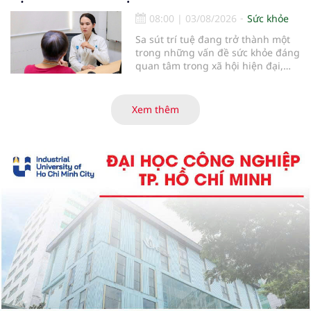
cận thị vừa được Bệnh viện Đông
Đô đưa vào hoạt động ngày 1/8.
08:00
|
03/08/2026
Sức khỏe
Sa sút trí tuệ đang trở thành một
trong những vấn đề sức khỏe đáng
quan tâm trong xã hội hiện đại,
đặc biệt ở người lớn tuổi. Theo
thống kê y khoa, hiện có hơn 55
triệu người trên thế giới đang
Xem thêm
sống chung với bệnh, trong đó
bệnh Alzheimer chiếm khoảng 60–
70% trường hợp.