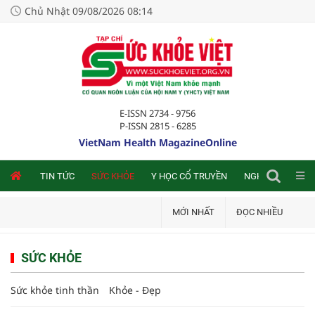
Chủ Nhật 09/08/2026 08:14
E-ISSN 2734 - 9756
P-ISSN 2815 - 6285
VietNam Health MagazineOnline
NLINE
TIN TỨC
SỨC KHỎE
Y HỌC CỔ TRUYỀN
NGHIÊN CỨU TRA
MỚI NHẤT
ĐỌC NHIỀU
SỨC KHỎE
Sức khỏe tinh thần
Khỏe - Đẹp