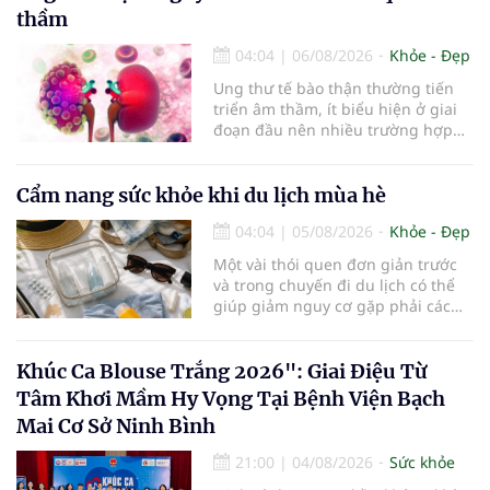
phong – nơi tôn vinh vẻ đẹp thời
thầm
đại mới kết hợp giữa Tri thức, Bản
lĩnh, Văn hóa và Công nghệ số
04:04
|
06/08/2026
Khỏe - Đẹp
Ung thư tế bào thận thường tiến
triển âm thầm, ít biểu hiện ở giai
đoạn đầu nên nhiều trường hợp
chỉ được phát hiện khi khối u đã
lớn hoặc xuất hiện biến chứng.
Trường hợp một bệnh nhân 79 tuổi
Cẩm nang sức khỏe khi du lịch mùa hè
có khối u tăng gấp đôi kích thước
04:04
|
05/08/2026
Khỏe - Đẹp
chỉ sau 4 tháng theo dõi là lời cảnh
báo về sự cần thiết của việc khám
Một vài thói quen đơn giản trước
sức khỏe định kỳ, đặc biệt ở người
và trong chuyến đi du lịch có thể
cao tuổi.
giúp giảm nguy cơ gặp phải các
vấn đề sức khỏe, từ đó tận hưởng
kỳ nghỉ một cách thoải mái hơn...
Khúc Ca Blouse Trắng 2026": Giai Điệu Từ
Tâm Khơi Mầm Hy Vọng Tại Bệnh Viện Bạch
Mai Cơ Sở Ninh Bình
21:00
|
04/08/2026
Sức khỏe