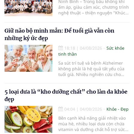
Ninh Bình – Trong bầu không khí
ấm áp, giàu cảm xúc, chương trình
nghệ thuật – thiện nguyện "Khúc
ca Blouse trắng" đã chính thức
khởi động hành trình năm 2026 với
điểm dừng chân đầu tiên tại Bệnh
Giữ não bộ minh mẫn: Để tuổi già vẫn còn
viện Bạch Mai cơ sở Ninh Bình.
những ký ức đẹp
18:18
|
04/08/2026
Sức khỏe
tinh thần
Sa sút trí tuệ và bệnh Alzheimer
không phải là hệ quả tất yếu của
tuổi già. Nhiều nghiên cứu cho
thấy, duy trì lối sống lành mạnh,
kiểm soát tốt các bệnh mạn tính và
5 loại dưa là “kho dưỡng chất” cho làn da khỏe
rèn luyện trí não mỗi ngày có thể
góp phần làm chậm quá trình suy
đẹp
giảm nhận thức, giúp người cao
tuổi gìn giữ trí nhớ và sống độc lập
04:04
|
04/08/2026
Khỏe - Đẹp
lâu hơn.
Bên cạnh khả năng giải nhiệt vào
mùa hè, nhiều loại dưa còn chứa
vitamin và dưỡng chất hỗ trợ sức