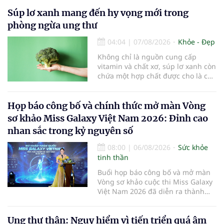
Súp lơ xanh mang đến hy vọng mới trong
phòng ngừa ung thư
04:04
|
07/08/2026
Khỏe - Đẹp
Không chỉ là nguồn cung cấp
vitamin và chất xơ, súp lơ xanh còn
chứa một hợp chất được cho là có
thể hỗ trợ nhiều cơ chế bảo vệ tự
nhiên của cơ thể...
Họp báo công bố và chính thức mở màn Vòng
sơ khảo Miss Galaxy Việt Nam 2026: Đỉnh cao
nhan sắc trong kỷ nguyên số
08:00
|
06/08/2026
Sức khỏe
tinh thần
Buổi họp báo công bố và mở màn
Vòng sơ khảo cuộc thi Miss Galaxy
Việt Nam 2026 đã diễn ra thành
công rực rỡ. Sự kiện đánh dấu sự
khởi đầu của một đấu trường nhan
Ung thư thận: Nguy hiểm vì tiến triển quá âm
sắc quy mô, khác biệt và tiên