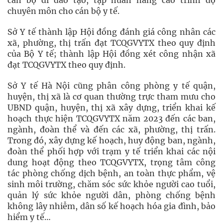
cán bộ đi đào tạo, tập huấn nâng cao trình độ
chuyên môn cho cán bộ y tế.
Sở Y tế thành lập Hội đồng đánh giá công nhân các
xã, phường, thị trấn đạt TCQGVYTX theo quy định
của Bộ Y tế; thành lập Hội đồng xét công nhận xã
đạt TCQGVYTX theo quy định.
Sở Y tế Hà Nội cũng phân công phòng y tế quận,
huyện, thị xã là cơ quan thường trực tham mưu cho
UBND quận, huyện, thị xã xây dựng, triển khai kế
hoạch thực hiện TCQGVYTX năm 2023 đến các ban,
ngành, đoàn thể và đến các xã, phường, thị trấn.
Trong đó, xây dựng kế hoạch, huy động ban, ngành,
đoàn thể phối hợp với trạm y tế triển khai các nội
dung hoạt động theo TCQGVYTX, trọng tâm công
tác phòng chống dịch bệnh, an toàn thực phẩm, vệ
sinh môi trường, chăm sóc sức khỏe người cao tuổi,
quản lý sức khỏe người dân, phòng chống bệnh
không lây nhiễm, dân số kế hoạch hóa gia đình, bảo
hiểm y tế…