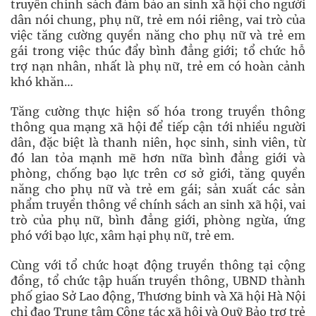
truyền chính sách đảm bảo an sinh xã hội cho người
dân nói chung, phụ nữ, trẻ em nói riêng, vai trò của
việc tăng cường quyền năng cho phụ nữ và trẻ em
gái trong việc thúc đẩy bình đẳng giới; tổ chức hỗ
trợ nạn nhân, nhất là phụ nữ, trẻ em có hoàn cảnh
khó khăn…
Tăng cường thực hiện số hóa trong truyền thông
thông qua mạng xã hội để tiếp cận tới nhiều người
dân, đặc biệt là thanh niên, học sinh, sinh viên, từ
đó lan tỏa mạnh mẽ hơn nữa bình đẳng giới và
phòng, chống bạo lực trên cơ sở giới, tăng quyền
năng cho phụ nữ và trẻ em gái; sản xuất các sản
phẩm truyền thông về chính sách an sinh xã hội, vai
trò của phụ nữ, bình đẳng giới, phòng ngừa, ứng
phó với bạo lực, xâm hại phụ nữ, trẻ em.
Cùng với tổ chức hoạt động truyền thông tại cộng
đồng, tổ chức tập huấn truyền thông, UBND thành
phố giao Sở Lao động, Thương binh và Xã hội Hà Nội
chỉ đạo Trung tâm Công tác xã hội và Quỹ Bảo trợ trẻ