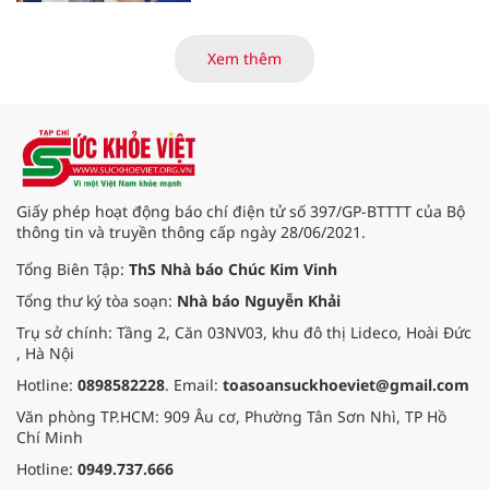
các tiến bộ mới hướng tới "chữa
khỏi chức năng" bệnh viêm gan B
là những nội dung trọng tâm được
Xem thêm
báo cáo tại Hội thảo khoa học cập
nhật chẩn đoán và điều trị bệnh lý
tiêu hóa - gan mật vừa diễn ra
ngày 1/8 tại Bệnh viện Đại học
quốc tế Hồng Bàng.
Giấy phép hoạt động báo chí điện tử số 397/GP-BTTTT của Bộ
thông tin và truyền thông cấp ngày 28/06/2021.
Tổng Biên Tập:
ThS Nhà báo Chúc Kim Vinh
Tổng thư ký tòa soạn:
Nhà báo Nguyễn Khải
Trụ sở chính: Tầng 2, Căn 03NV03, khu đô thị Lideco, Hoài Đức
, Hà Nội
Hotline:
0898582228
. Email:
toasoansuckhoeviet@gmail.com
Văn phòng TP.HCM: 909 Âu cơ, Phường Tân Sơn Nhì, TP Hồ
Chí Minh
Hotline:
0949.737.666