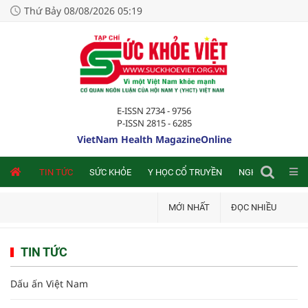
Thứ Bảy 08/08/2026 05:19
E-ISSN 2734 - 9756
P-ISSN 2815 - 6285
VietNam Health MagazineOnline
NLINE
TIN TỨC
SỨC KHỎE
Y HỌC CỔ TRUYỀN
NGHIÊN CỨU TRA
MỚI NHẤT
ĐỌC NHIỀU
TIN TỨC
Dấu ấn Việt Nam