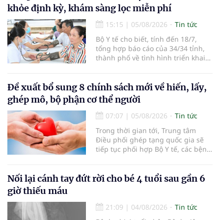
khỏe định kỳ, khám sàng lọc miễn phí
15:15
|
05/08/2026
Tin tức
Bộ Y tế cho biết, tính đến 18/7,
tổng hợp báo cáo của 34/34 tỉnh,
thành phố về tình hình triển khai
khám sức khỏe định kỳ, khám sàng
lọc miễn phí cho người dân, ghi
nhận 32.286.360 người, chiếm gần
Đề xuất bổ sung 8 chính sách mới về hiến, lấy,
30% dân số cả nước đã được khám
ghép mô, bộ phận cơ thể người
sức khỏe định kỳ năm nay.
07:07
|
05/08/2026
Tin tức
Trong thời gian tới, Trung tâm
Điều phối ghép tạng quốc gia sẽ
tiếp tục phối hợp Bộ Y tế, các bệnh
viện và các cơ quan liên quan để
mở rộng mạng lưới điều phối, tăng
cường truyền thông, hoàn thiện
Nối lại cánh tay đứt rời cho bé 4 tuổi sau gần 6
quy trình chuyên môn và hệ thống
giờ thiếu máu
pháp luật để thúc đẩy lĩnh vực
hiến và ghép mô tạng.
21:09
|
04/08/2026
Tin tức