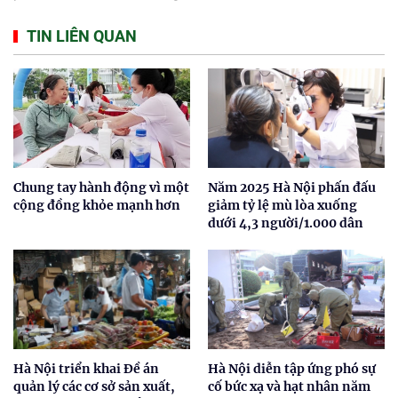
TIN LIÊN QUAN
Chung tay hành động vì một
Năm 2025 Hà Nội phấn đấu
cộng đồng khỏe mạnh hơn
giảm tỷ lệ mù lòa xuống
dưới 4,3 người/1.000 dân
Hà Nội triển khai Đề án
Hà Nội diễn tập ứng phó sự
quản lý các cơ sở sản xuất,
cố bức xạ và hạt nhân năm