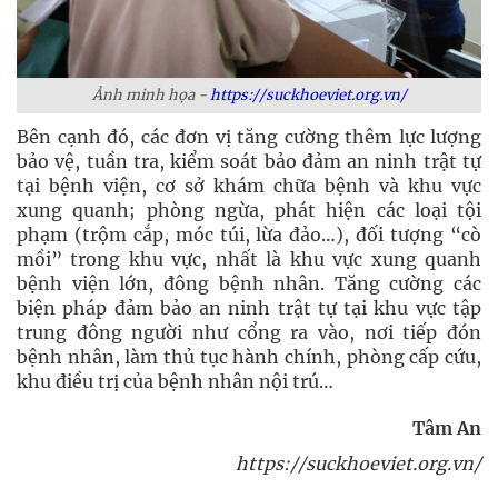
Ảnh minh họa -
https://suckhoeviet.org.vn/
Bên cạnh đó, các đơn vị tăng cường thêm lực lượng
bảo vệ, tuần tra, kiểm soát bảo đảm an ninh trật tự
tại bệnh viện, cơ sở khám chữa bệnh và khu vực
xung quanh; phòng ngừa, phát hiện các loại tội
phạm (trộm cắp, móc túi, lừa đảo…), đối tượng “cò
mồi” trong khu vực, nhất là khu vực xung quanh
bệnh viện lớn, đông bệnh nhân. Tăng cường các
biện pháp đảm bảo an ninh trật tự tại khu vực tập
trung đông người như cổng ra vào, nơi tiếp đón
bệnh nhân, làm thủ tục hành chính, phòng cấp cứu,
khu điều trị của bệnh nhân nội trú…
Tâm An
https://suckhoeviet.org.vn/