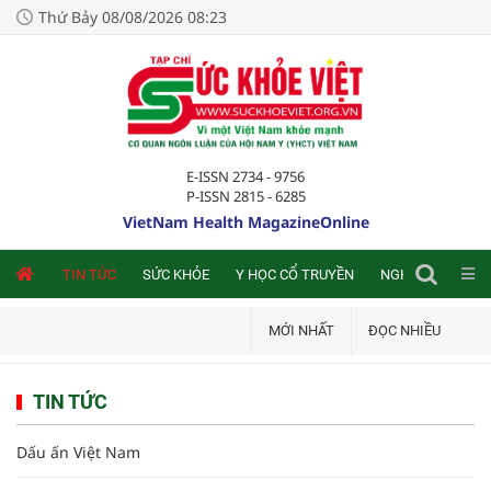
Thứ Bảy 08/08/2026 08:23
E-ISSN 2734 - 9756
P-ISSN 2815 - 6285
VietNam Health MagazineOnline
NLINE
TIN TỨC
SỨC KHỎE
Y HỌC CỔ TRUYỀN
NGHIÊN CỨU TRA
MỚI NHẤT
ĐỌC NHIỀU
TIN TỨC
Dấu ấn Việt Nam