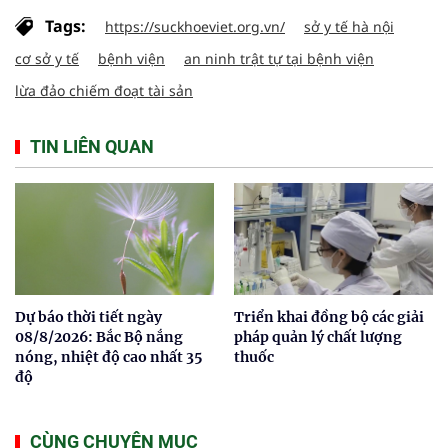
Tags:
https://suckhoeviet.org.vn/
sở y tế hà nội
cơ sở y tế
bệnh viện
an ninh trật tự tại bệnh viện
lừa đảo chiếm đoạt tài sản
TIN LIÊN QUAN
Dự báo thời tiết ngày
Triển khai đồng bộ các giải
08/8/2026: Bắc Bộ nắng
pháp quản lý chất lượng
nóng, nhiệt độ cao nhất 35
thuốc
độ
CÙNG CHUYÊN MỤC