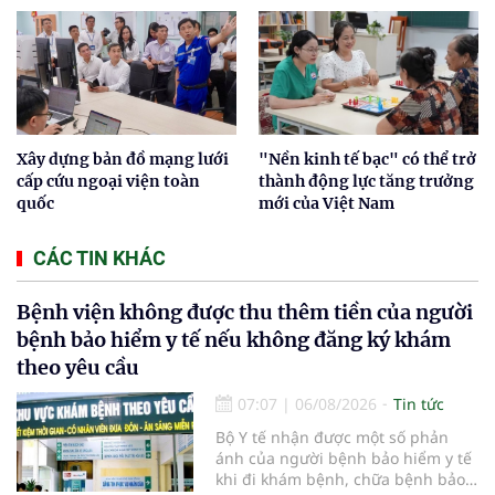
Xây dựng bản đồ mạng lưới
"Nền kinh tế bạc" có thể trở
cấp cứu ngoại viện toàn
thành động lực tăng trưởng
quốc
mới của Việt Nam
CÁC TIN KHÁC
Bệnh viện không được thu thêm tiền của người
bệnh bảo hiểm y tế nếu không đăng ký khám
theo yêu cầu
07:07
|
06/08/2026
Tin tức
Bộ Y tế nhận được một số phản
ánh của người bệnh bảo hiểm y tế
khi đi khám bệnh, chữa bệnh bảo