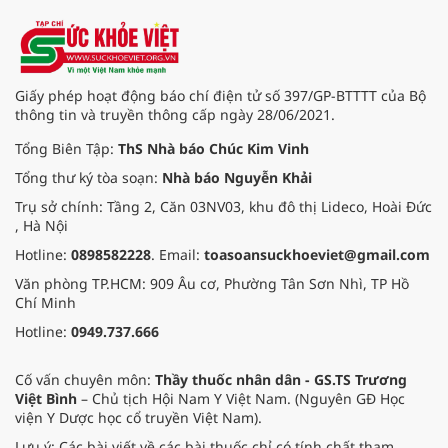
tiêu hóa - gan mật vừa diễn ra
ngày 1/8 tại Bệnh viện Đại học
quốc tế Hồng Bàng.
Giấy phép hoạt động báo chí điện tử số 397/GP-BTTTT của Bộ
thông tin và truyền thông cấp ngày 28/06/2021.
Tổng Biên Tập:
ThS Nhà báo Chúc Kim Vinh
Tổng thư ký tòa soạn:
Nhà báo Nguyễn Khải
Trụ sở chính: Tầng 2, Căn 03NV03, khu đô thị Lideco, Hoài Đức
, Hà Nội
Hotline:
0898582228
. Email:
toasoansuckhoeviet@gmail.com
Văn phòng TP.HCM: 909 Âu cơ, Phường Tân Sơn Nhì, TP Hồ
Chí Minh
Hotline:
0949.737.666
Cố vấn chuyên môn:
Thầy thuốc nhân dân - GS.TS Trương
Việt Bình
– Chủ tịch Hội Nam Y Việt Nam. (Nguyên GĐ Học
viện Y Dược học cổ truyền Việt Nam).
Lưu ý: Các bài viết về các bài thuốc chỉ có tính chất tham