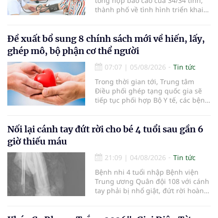
tổng hợp báo cáo của 34/34 tỉnh,
thành phố về tình hình triển khai
khám sức khỏe định kỳ, khám sàng
lọc miễn phí cho người dân, ghi
nhận 32.286.360 người, chiếm gần
Đề xuất bổ sung 8 chính sách mới về hiến, lấy,
30% dân số cả nước đã được khám
ghép mô, bộ phận cơ thể người
sức khỏe định kỳ năm nay.
07:07
|
05/08/2026
Tin tức
Trong thời gian tới, Trung tâm
Điều phối ghép tạng quốc gia sẽ
tiếp tục phối hợp Bộ Y tế, các bệnh
viện và các cơ quan liên quan để
mở rộng mạng lưới điều phối, tăng
cường truyền thông, hoàn thiện
Nối lại cánh tay đứt rời cho bé 4 tuổi sau gần 6
quy trình chuyên môn và hệ thống
giờ thiếu máu
pháp luật để thúc đẩy lĩnh vực
hiến và ghép mô tạng.
21:09
|
04/08/2026
Tin tức
Bệnh nhi 4 tuổi nhập Bệnh viện
Trung ương Quân đội 108 với cánh
tay phải bị nhổ giật, đứt rời hoàn
toàn do tai nạn giao thông. Dù
mạch máu, thần kinh bị tổn