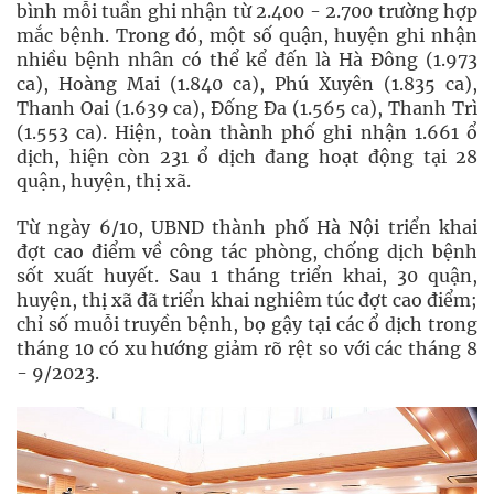
bình mỗi tuần ghi nhận từ 2.400 - 2.700 trường hợp
mắc bệnh. Trong đó, một số quận, huyện ghi nhận
nhiều bệnh nhân có thể kể đến là Hà Đông (1.973
ca), Hoàng Mai (1.840 ca), Phú Xuyên (1.835 ca),
Thanh Oai (1.639 ca), Đống Đa (1.565 ca), Thanh Trì
(1.553 ca). Hiện, toàn thành phố ghi nhận 1.661 ổ
dịch, hiện còn 231 ổ dịch đang hoạt động tại 28
quận, huyện, thị xã.
Từ ngày 6/10, UBND thành phố Hà Nội triển khai
đợt cao điểm về công tác phòng, chống dịch bệnh
sốt xuất huyết. Sau 1 tháng triển khai, 30 quận,
huyện, thị xã đã triển khai nghiêm túc đợt cao điểm;
chỉ số muỗi truyền bệnh, bọ gậy tại các ổ dịch trong
tháng 10 có xu hướng giảm rõ rệt so với các tháng 8
- 9/2023.