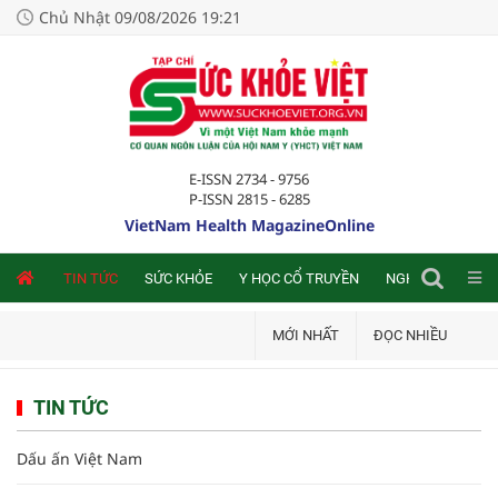
Chủ Nhật 09/08/2026 19:21
E-ISSN 2734 - 9756
P-ISSN 2815 - 6285
VietNam Health MagazineOnline
NLINE
TIN TỨC
SỨC KHỎE
Y HỌC CỔ TRUYỀN
NGHIÊN CỨU TRA
MỚI NHẤT
ĐỌC NHIỀU
TIN TỨC
Dấu ấn Việt Nam