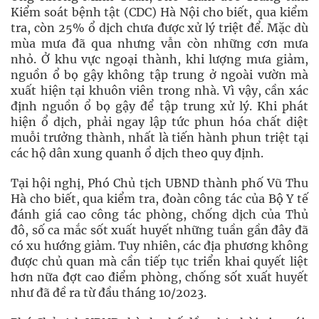
Kiểm soát bệnh tật (CDC) Hà Nội cho biết, qua kiểm
tra, còn 25% ổ dịch chưa được xử lý triệt để. Mặc dù
mùa mưa đã qua nhưng vẫn còn những cơn mưa
nhỏ. Ở khu vực ngoại thành, khi lượng mưa giảm,
nguồn ổ bọ gậy không tập trung ở ngoài vườn mà
xuất hiện tại khuôn viên trong nhà. Vì vậy, cần xác
định nguồn ổ bọ gậy để tập trung xử lý. Khi phát
hiện ổ dịch, phải ngay lập tức phun hóa chất diệt
muỗi trưởng thành, nhất là tiến hành phun triệt tại
các hộ dân xung quanh ổ dịch theo quy định.
Tại hội nghị, Phó Chủ tịch UBND thành phố Vũ Thu
Hà cho biết, qua kiểm tra, đoàn công tác của Bộ Y tế
đánh giá cao công tác phòng, chống dịch của Thủ
đô, số ca mắc sốt xuất huyết những tuần gần đây đã
có xu hướng giảm. Tuy nhiên, các địa phương không
được chủ quan mà cần tiếp tục triển khai quyết liệt
hơn nữa đợt cao điểm phòng, chống sốt xuất huyết
như đã đề ra từ đầu tháng 10/2023.