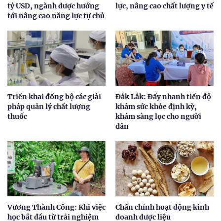
tỷ USD, ngành dược hướng
lực, nâng cao chất lượng y tế
tới nâng cao năng lực tự chủ
Triển khai đồng bộ các giải
Đắk Lắk: Đẩy nhanh tiến độ
pháp quản lý chất lượng
khám sức khỏe định kỳ,
thuốc
khám sàng lọc cho người
dân
Vương Thành Công: Khi việc
Chấn chỉnh hoạt động kinh
học bắt đầu từ trải nghiệm
doanh dược liệu