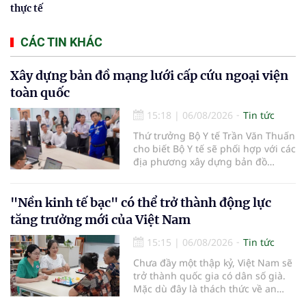
thực tế
CÁC TIN KHÁC
Xây dựng bản đồ mạng lưới cấp cứu ngoại viện
toàn quốc
15:18
|
06/08/2026
Tin tức
Thứ trưởng Bộ Y tế Trần Văn Thuấn
cho biết Bộ Y tế sẽ phối hợp với các
địa phương xây dựng bản đồ
mạng lưới cấp cứu ngoại viện,
đồng thời chuẩn hóa đào tạo, hoàn
thiện cơ chế tài chính và đa dạng
"Nền kinh tế bạc" có thể trở thành động lực
hóa phương tiện nhằm nâng cao
tăng trưởng mới của Việt Nam
năng lực cấp cứu trước viện trên
phạm vi cả nước.
15:15
|
06/08/2026
Tin tức
Chưa đầy một thập kỷ, Việt Nam sẽ
trở thành quốc gia có dân số già.
Mặc dù đây là thách thức về an
sinh xã hội, tuy nhiên cũng mở ra