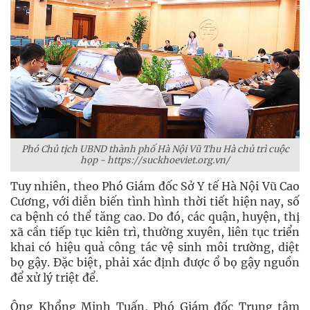
Phó Chủ tịch UBND thành phố Hà Nội Vũ Thu Hà chủ trì cuộc
họp - https://suckhoeviet.org.vn/
Tuy nhiên, theo Phó Giám đốc Sở Y tế Hà Nội Vũ Cao
Cương, với diễn biến tình hình thời tiết hiện nay, số
ca bệnh có thể tăng cao. Do đó, các quận, huyện, thị
xã cần tiếp tục kiên trì, thường xuyên, liên tục triển
khai có hiệu quả công tác vệ sinh môi trường, diệt
bọ gậy. Đặc biệt, phải xác định được ổ bọ gậy nguồn
để xử lý triệt để.
Ông Khổng Minh Tuấn, Phó Giám đốc Trung tâm