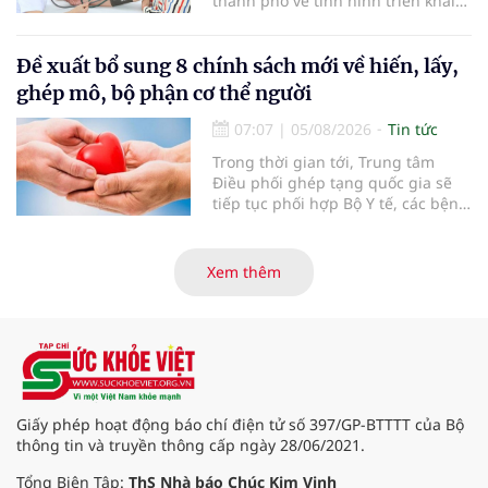
thành phố về tình hình triển khai
khám sức khỏe định kỳ, khám sàng
lọc miễn phí cho người dân, ghi
nhận 32.286.360 người, chiếm gần
Đề xuất bổ sung 8 chính sách mới về hiến, lấy,
30% dân số cả nước đã được khám
ghép mô, bộ phận cơ thể người
sức khỏe định kỳ năm nay.
07:07
|
05/08/2026
Tin tức
Trong thời gian tới, Trung tâm
Điều phối ghép tạng quốc gia sẽ
tiếp tục phối hợp Bộ Y tế, các bệnh
viện và các cơ quan liên quan để
mở rộng mạng lưới điều phối, tăng
cường truyền thông, hoàn thiện
Xem thêm
quy trình chuyên môn và hệ thống
pháp luật để thúc đẩy lĩnh vực
hiến và ghép mô tạng.
Giấy phép hoạt động báo chí điện tử số 397/GP-BTTTT của Bộ
thông tin và truyền thông cấp ngày 28/06/2021.
Tổng Biên Tập:
ThS Nhà báo Chúc Kim Vinh