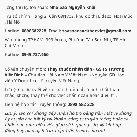
Tổng thư ký tòa soạn:
Nhà báo Nguyễn Khải
Trụ sở chính: Tầng 2, Căn 03NV03, khu đô thị Lideco, Hoài Đức
, Hà Nội
Hotline:
0898582228
. Email:
toasoansuckhoeviet@gmail.com
Văn phòng TP.HCM: 909 Âu cơ, Phường Tân Sơn Nhì, TP Hồ
Chí Minh
Hotline:
0949.737.666
Cố vấn chuyên môn:
Thầy thuốc nhân dân - GS.TS Trương
Việt Bình
– Chủ tịch Hội Nam Y Việt Nam. (Nguyên GĐ Học
viện Y Dược học cổ truyền Việt Nam).
Lưu ý: Các bài viết về các bài thuốc chỉ có tính chất tham
khảo, không thay thế cho việc chẩn đoán hoặc điều trị.
Liên hệ hợp tác Truyền thông:
0898 582 228
Lưu ý: Tạp chí không tiếp nhận hỗ trợ bằng tiền mặt và không
ủy quyền cho bất kỳ tài khoản, công ty truyền thông hoặc cá
nhân nào thực hiện việc giao dịch quảng cáo, ký kết hợp
đồng hay giao dịch trực tiếp! Trân trọng cảm ơn!