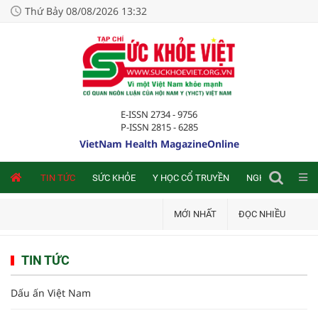
Thứ Bảy 08/08/2026 13:32
E-ISSN 2734 - 9756
P-ISSN 2815 - 6285
VietNam Health MagazineOnline
NLINE
TIN TỨC
SỨC KHỎE
Y HỌC CỔ TRUYỀN
NGHIÊN CỨU TRA
MỚI NHẤT
ĐỌC NHIỀU
TIN TỨC
Dấu ấn Việt Nam