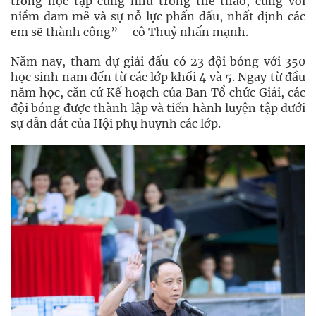
trong học tập cũng như trong thể thao, cùng với
niềm đam mê và sự nỗ lực phấn đấu, nhất định các
em sẽ thành công” – cô Thuỷ nhấn mạnh.
Năm nay, tham dự giải đấu có 23 đội bóng với 350
học sinh nam đến từ các lớp khối 4 và 5. Ngay từ đầu
năm học, căn cứ Kế hoạch của Ban Tổ chức Giải, các
đội bóng được thành lập và tiến hành luyện tập dưới
sự dẫn dắt của Hội phụ huynh các lớp.