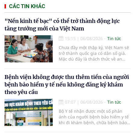
CÁC TIN KHÁC
"Nền kinh tế bạc" có thể trở thành động lực
tăng trưởng mới của Việt Nam
15:15
|
06/08/2026
Tin tức
Chưa đầy một thập kỷ, Việt Nam sẽ
trở thành quốc gia có dân số già.
Mặc dù đây là thách thức về an
sinh xã hội, tuy nhiên cũng mở ra
"nền kinh tế bạc", lĩnh vực dự báo
có giá trị hàng tỷ USD.
Bệnh viện không được thu thêm tiền của người
bệnh bảo hiểm y tế nếu không đăng ký khám
theo yêu cầu
07:07
|
06/08/2026
Tin tức
Bộ Y tế nhận được một số phản
ánh của người bệnh bảo hiểm y tế
khi đi khám bệnh, chữa bệnh bảo
hiểm y tế đúng trình tự, thủ tục
quy định, không đăng ký khám