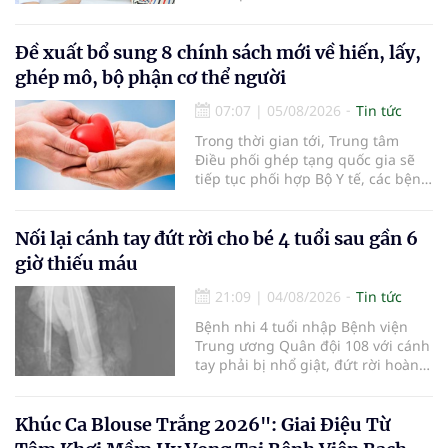
khám sức khỏe định kỳ, khám sàng
lọc miễn phí cho người dân, ghi
nhận 32.286.360 người, chiếm gần
Đề xuất bổ sung 8 chính sách mới về hiến, lấy,
30% dân số cả nước đã được khám
ghép mô, bộ phận cơ thể người
sức khỏe định kỳ năm nay.
07:07
|
05/08/2026
Tin tức
Trong thời gian tới, Trung tâm
Điều phối ghép tạng quốc gia sẽ
tiếp tục phối hợp Bộ Y tế, các bệnh
viện và các cơ quan liên quan để
mở rộng mạng lưới điều phối, tăng
cường truyền thông, hoàn thiện
Nối lại cánh tay đứt rời cho bé 4 tuổi sau gần 6
quy trình chuyên môn và hệ thống
giờ thiếu máu
pháp luật để thúc đẩy lĩnh vực
hiến và ghép mô tạng.
21:09
|
04/08/2026
Tin tức
Bệnh nhi 4 tuổi nhập Bệnh viện
Trung ương Quân đội 108 với cánh
tay phải bị nhổ giật, đứt rời hoàn
toàn do tai nạn giao thông. Dù
mạch máu, thần kinh bị tổn
thương nặng và thời gian thiếu
Khúc Ca Blouse Trắng 2026": Giai Điệu Từ
máu kéo dài, các bác sĩ đã tái lập