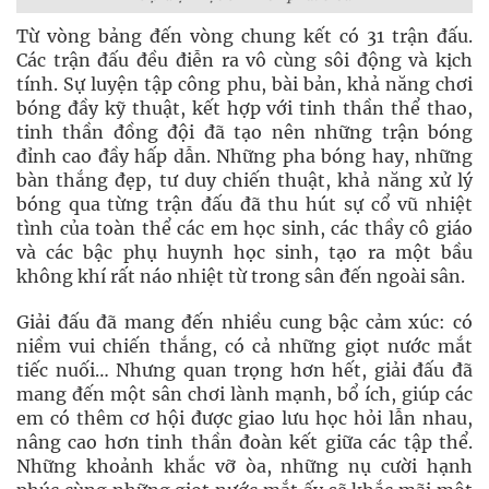
Từ vòng bảng đến vòng chung kết có 31 trận đấu.
Các trận đấu đều điễn ra vô cùng sôi động và kịch
tính. Sự luyện tập công phu, bài bản, khả năng chơi
bóng đầy kỹ thuật, kết hợp với tinh thần thể thao,
tinh thần đồng đội đã tạo nên những trận bóng
đỉnh cao đầy hấp dẫn. Những pha bóng hay, những
bàn thắng đẹp, tư duy chiến thuật, khả năng xử lý
bóng qua từng trận đấu đã thu hút sự cổ vũ nhiệt
tình của toàn thể các em học sinh, các thầy cô giáo
và các bậc phụ huynh học sinh, tạo ra một bầu
không khí rất náo nhiệt từ trong sân đến ngoài sân.
Giải đấu đã mang đến nhiều cung bậc cảm xúc: có
niềm vui chiến thắng, có cả những giọt nước mắt
tiếc nuối… Nhưng quan trọng hơn hết, giải đấu đã
mang đến một sân chơi lành mạnh, bổ ích, giúp các
em có thêm cơ hội được giao lưu học hỏi lẫn nhau,
nâng cao hơn tinh thần đoàn kết giữa các tập thể.
Những khoảnh khắc vỡ òa, những nụ cười hạnh