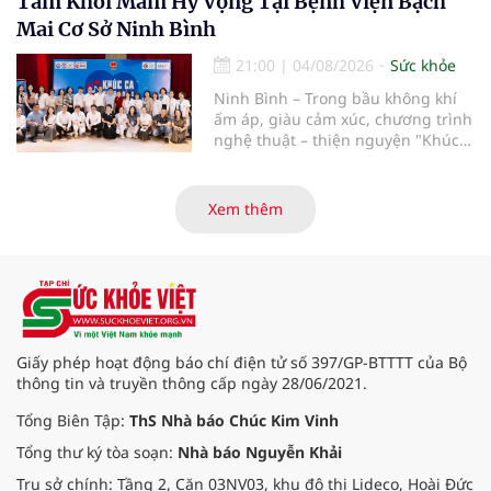
Tâm Khơi Mầm Hy Vọng Tại Bệnh Viện Bạch
tuần hoàn thành công sau ca vi
Mai Cơ Sở Ninh Bình
phẫu kéo dài 3 giờ.
21:00
|
04/08/2026
Sức khỏe
Ninh Bình – Trong bầu không khí
ấm áp, giàu cảm xúc, chương trình
nghệ thuật – thiện nguyện "Khúc
ca Blouse trắng" đã chính thức
khởi động hành trình năm 2026 với
điểm dừng chân đầu tiên tại Bệnh
Xem thêm
viện Bạch Mai cơ sở Ninh Bình.
Giấy phép hoạt động báo chí điện tử số 397/GP-BTTTT của Bộ
thông tin và truyền thông cấp ngày 28/06/2021.
Tổng Biên Tập:
ThS Nhà báo Chúc Kim Vinh
Tổng thư ký tòa soạn:
Nhà báo Nguyễn Khải
Trụ sở chính: Tầng 2, Căn 03NV03, khu đô thị Lideco, Hoài Đức