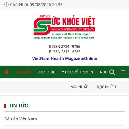
Chủ Nhật 09/08/2026 20:33
E-ISSN 2734 - 9756
P-ISSN 2815 - 6285
VietNam Health MagazineOnline
NLINE
TIN TỨC
SỨC KHỎE
Y HỌC CỔ TRUYỀN
NGHIÊN CỨU TRA
MỚI NHẤT
ĐỌC NHIỀU
TIN TỨC
Dấu ấn Việt Nam