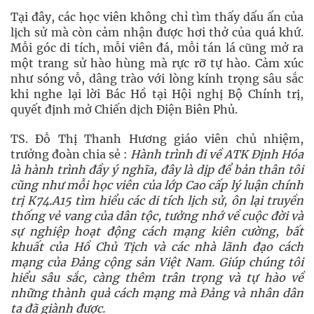
Tại đây, các học viên không chỉ tìm thấy dấu ấn của
lịch sử mà còn cảm nhận được hơi thở của quá khứ.
Mỗi góc di tích, mỗi viên đá, mỗi tán lá cũng mở ra
một trang sử hào hùng mà rực rỡ tự hào. Cảm xúc
như sóng vỗ, dâng trào với lòng kính trọng sâu sắc
khi nghe lại lời Bác Hồ tại Hội nghị Bộ Chính trị,
quyết định mở Chiến dịch Điện Biên Phủ.
TS. Đỗ Thị Thanh Hương giáo viên chủ nhiệm,
trưởng đoàn chia sẻ :
Hành trình đi về ATK Định Hóa
là hành trình đầy ý nghĩa, đây là dịp để bản thân tôi
cũng như mỗi học viên của lớp Cao cấp lý luận chính
trị K74.A15 tìm hiểu các di tích lịch sử, ôn lại truyền
thống vẻ vang của dân tộc, tưởng nhớ về cuộc đời và
sự nghiệp hoạt động cách mạng kiên cường, bất
khuất của Hồ Chủ Tịch và các nhà lãnh đạo cách
mạng của Đảng cộng sản Việt Nam. Giúp chúng tôi
hiểu sâu sắc, càng thêm trân trọng và tự hào về
những thành quả cách mạng mà Đảng và nhân dân
ta đã giành được.