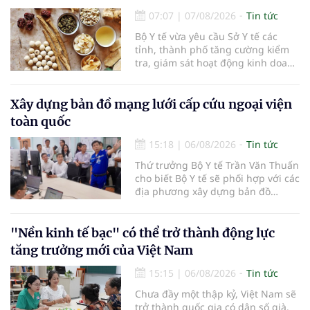
07:07
|
07/08/2026
Tin tức
Bộ Y tế vừa yêu cầu Sở Y tế các
tỉnh, thành phố tăng cường kiểm
tra, giám sát hoạt động kinh doanh
dược liệu, tập trung vào các cơ sở
bán lẻ dược liệu, thuốc cổ truyền.
Xây dựng bản đồ mạng lưới cấp cứu ngoại viện
toàn quốc
15:18
|
06/08/2026
Tin tức
Thứ trưởng Bộ Y tế Trần Văn Thuấn
cho biết Bộ Y tế sẽ phối hợp với các
địa phương xây dựng bản đồ
mạng lưới cấp cứu ngoại viện,
đồng thời chuẩn hóa đào tạo, hoàn
thiện cơ chế tài chính và đa dạng
"Nền kinh tế bạc" có thể trở thành động lực
hóa phương tiện nhằm nâng cao
tăng trưởng mới của Việt Nam
năng lực cấp cứu trước viện trên
phạm vi cả nước.
15:15
|
06/08/2026
Tin tức
Chưa đầy một thập kỷ, Việt Nam sẽ
trở thành quốc gia có dân số già.