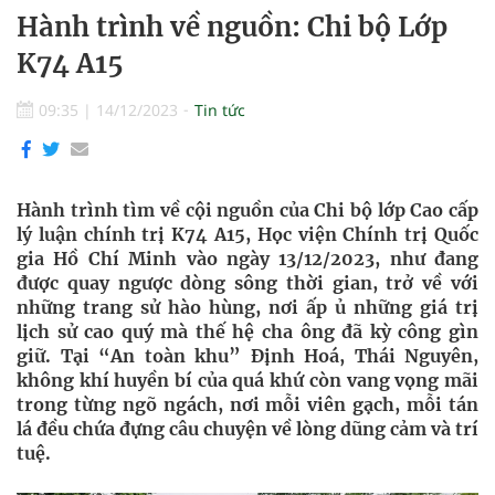
Hành trình về nguồn: Chi bộ Lớp
K74 A15
09:35
|
14/12/2023
Tin tức
Hành trình tìm về cội nguồn của Chi bộ lớp Cao cấp
lý luận chính trị K74 A15, Học viện Chính trị Quốc
gia Hồ Chí Minh vào ngày 13/12/2023, như đang
được quay ngược dòng sông thời gian, trở về với
những trang sử hào hùng, nơi ấp ủ những giá trị
lịch sử cao quý mà thế hệ cha ông đã kỳ công gìn
giữ. Tại “An toàn khu” Định Hoá, Thái Nguyên,
không khí huyền bí của quá khứ còn vang vọng mãi
trong từng ngõ ngách, nơi mỗi viên gạch, mỗi tán
lá đều chứa đựng câu chuyện về lòng dũng cảm và trí
tuệ.