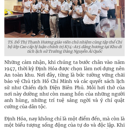
TS. Đỗ Thị Thanh Hương giáo viên chủ nhiệm cùng tập thể Chi
bộ lớp Cao cấp lý luận chính trị K74-A15 dâng hương tại Khu di
tích lịch sử Trường Đảng Nguyễn Ái Quốc
Những cảm nhận, khi chúng ta bước chân vào năm
1947, thời kỳ Định Hóa được chọn làm nơi dựng nên
An toàn khu. Nơi đây, từng là bức tường vững chãi
bảo vệ Chủ tịch Hồ Chí Minh và các quyết sách lịch
sử như Chiến dịch Điện Biên Phủ. Mỗi hơi thở của
nơi này dường như còn mang hồn của những người
anh hùng, những trí tuệ sáng ngời và ý chí quật
cường của dân tộc.
Định Hóa, nay không chỉ là một điểm đến, mà còn là
một biểu tượng sống động của tự do và độc lập. Khi