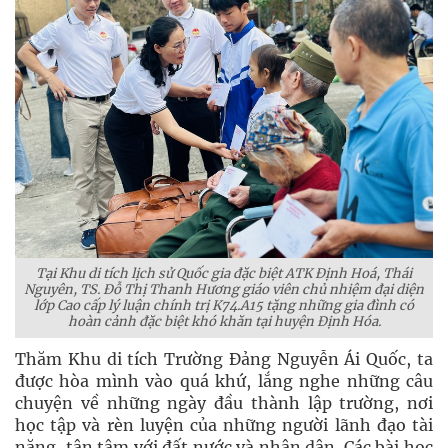
Tại Khu di tích lịch sử Quốc gia đặc biệt ATK Định Hoá, Thái
Nguyên, TS. Đỗ Thị Thanh Hương giáo viên chủ nhiệm đại diện
lớp Cao cấp lý luận chính trị K74.A15 tặng những gia đình có
hoàn cảnh đặc biệt khó khăn tại huyện Định Hóa.
Thăm Khu di tích Trường Đảng Nguyễn Ái Quốc, ta
được hòa mình vào quá khứ, lắng nghe những câu
chuyện về những ngày đầu thành lập trường, nơi
học tập và rèn luyện của những người lãnh đạo tài
năng, tận tâm với đất nước và nhân dân. Các bài học