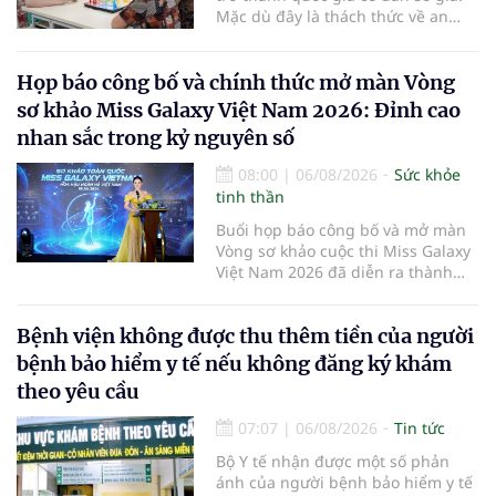
Mặc dù đây là thách thức về an
sinh xã hội, tuy nhiên cũng mở ra
"nền kinh tế bạc", lĩnh vực dự báo
có giá trị hàng tỷ USD.
Họp báo công bố và chính thức mở màn Vòng
sơ khảo Miss Galaxy Việt Nam 2026: Đỉnh cao
nhan sắc trong kỷ nguyên số
08:00
|
06/08/2026
Sức khỏe
tinh thần
Buổi họp báo công bố và mở màn
Vòng sơ khảo cuộc thi Miss Galaxy
Việt Nam 2026 đã diễn ra thành
công rực rỡ. Sự kiện đánh dấu sự
khởi đầu của một đấu trường nhan
Bệnh viện không được thu thêm tiền của người
sắc quy mô, khác biệt và tiên
phong – nơi tôn vinh vẻ đẹp thời
bệnh bảo hiểm y tế nếu không đăng ký khám
đại mới kết hợp giữa Tri thức, Bản
theo yêu cầu
lĩnh, Văn hóa và Công nghệ số
07:07
|
06/08/2026
Tin tức
Bộ Y tế nhận được một số phản
ánh của người bệnh bảo hiểm y tế