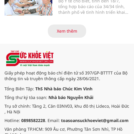
Bộ Y tế cho biết, tính đến 18/7,
tổng hợp báo cáo của 34/34 tỉnh,
thành phố về tình hình triển khai
khám sức khỏe định kỳ, khám sàng
lọc miễn phí cho người dân, ghi
nhận 32.286.360 người, chiếm gần
Xem thêm
30% dân số cả nước đã được khám
sức khỏe định kỳ năm nay.
Giấy phép hoạt động báo chí điện tử số 397/GP-BTTTT của Bộ
thông tin và truyền thông cấp ngày 28/06/2021.
Tổng Biên Tập:
ThS Nhà báo Chúc Kim Vinh
Tổng thư ký tòa soạn:
Nhà báo Nguyễn Khải
Trụ sở chính: Tầng 2, Căn 03NV03, khu đô thị Lideco, Hoài Đức
, Hà Nội
Hotline:
0898582228
. Email:
toasoansuckhoeviet@gmail.com
Văn phòng TP.HCM: 909 Âu cơ, Phường Tân Sơn Nhì, TP Hồ