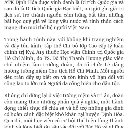
ATK Định Hóa được vinh danh là Di tích Quốc gia và
sau đó là Di tích Quốc gia Đặc biệt, nơi giữ gìn giá trị
lịch sử, trở thành nguồn cảm hứng bất tận, những
bài học quý giá về lòng yêu nước và tinh thần cách
mạng cho mọi thế hệ người Việt Nam.
Trong hành trình này, với không khí trang nghiêm
và đầy tôn kính, tập thể Chi bộ lớp Cao cấp lý luận
chính trị K74 A15 thuộc Học viện Chính trị Quốc gia
Hồ Chí Minh, do TS. Đỗ Thị Thanh Hương giáo viên
chủ nhiệm làm trưởng đoàn, đã tổ chức Lễ dâng
hương tưởng niệm Chủ tịch Hồ Chí Minh. Mỗi người
đều tràn đầy sự biết ơn và tôn kính vô hạn đối với
công lao to lớn mà Người đã cống hiến cho dân tộc.
Không chỉ dừng lại ở việc tưởng niệm và tri ân, đoàn
còn mang theo những phần quà ý nghĩa, một hành
động thiết thực để chia sẻ và hỗ trợ những gia đình
có hoàn cảnh đặc biệt khó khăn tại huyện Định Hóa.
Qua đó, mỗi học viên có cơ hội thể hiện lòng thành
kính và lòng biết ơn sâu sắc đối với Bác Hồ và những