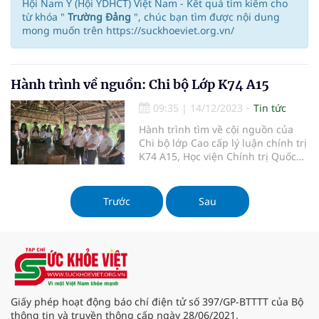
Hội Nam Y (Hội YDHCT) Việt Nam - Kết quả tìm kiếm cho
từ khóa "
Trường Đảng
", chúc bạn tìm được nội dung
mong muốn trên https://suckhoeviet.org.vn/
Hành trình về nguồn: Chi bộ Lớp K74 A15
09:35
|
14/12/2023
Tin tức
Hành trình tìm về cội nguồn của
Chi bộ lớp Cao cấp lý luận chính trị
K74 A15, Học viện Chính trị Quốc
gia Hồ Chí Minh vào ngày
13/12/2023, như đang được quay
ngược dòng sông thời gian, trở về
Trước
Sau
với những trang sử hào hùng, nơi
ấp ủ những giá trị lịch sử cao quý
mà thế hệ cha ông đã kỳ công gìn
giữ. Tại “An toàn khu” Định Hoá,
Thái Nguyên, không khí huyền bí
của quá khứ còn vang vọng mãi
trong từng ngõ ngách, nơi mỗi
Giấy phép hoạt động báo chí điện tử số 397/GP-BTTTT của Bộ
viên gạch, mỗi tán lá đều chứa
thông tin và truyền thông cấp ngày 28/06/2021.
đựng câu chuyện về lòng dũng