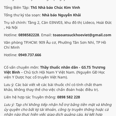
cảm và trí tuệ.
Tổng Biên Tập:
ThS Nhà báo Chúc Kim Vinh
Tổng thư ký tòa soạn:
Nhà báo Nguyễn Khải
Trụ sở chính: Tầng 2, Căn 03NV03, khu đô thị Lideco, Hoài Đức
, Hà Nội
Hotline:
0898582228
. Email:
toasoansuckhoeviet@gmail.com
Văn phòng TP.HCM: 909 Âu cơ, Phường Tân Sơn Nhì, TP Hồ
Chí Minh
Hotline:
0949.737.666
Cố vấn chuyên môn:
Thầy thuốc nhân dân - GS.TS Trương
Việt Bình
– Chủ tịch Hội Nam Y Việt Nam. (Nguyên GĐ Học
viện Y Dược học cổ truyền Việt Nam).
Lưu ý: Các bài viết về các bài thuốc chỉ có tính chất tham
khảo, không thay thế cho việc chẩn đoán hoặc điều trị.
Liên hệ hợp tác Truyền thông:
0898 582 228
Lưu ý: Tạp chí không tiếp nhận hỗ trợ bằng tiền mặt và không
ủy quyền cho bất kỳ tài khoản, công ty truyền thông hoặc cá
nhân nào thực hiện việc giao dịch quảng cáo, ký kết hợp