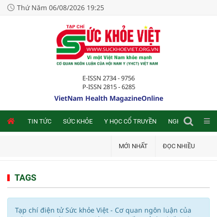
Thứ Năm 06/08/2026 19:25
E-ISSN 2734 - 9756
P-ISSN 2815 - 6285
VietNam Health MagazineOnline
NLINE
TIN TỨC
SỨC KHỎE
Y HỌC CỔ TRUYỀN
NGHIÊN CỨU TRA
MỚI NHẤT
ĐỌC NHIỀU
TAGS
Tạp chí điện tử Sức khỏe Việt - Cơ quan ngôn luận của