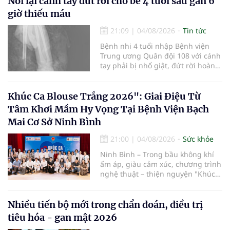
Nối lại cánh tay đứt rời cho bé 4 tuổi sau gần 6
quy trình chuyên môn và hệ thống
giờ thiếu máu
pháp luật để thúc đẩy lĩnh vực
hiến và ghép mô tạng.
21:09
|
04/08/2026
Tin tức
Bệnh nhi 4 tuổi nhập Bệnh viện
Trung ương Quân đội 108 với cánh
tay phải bị nhổ giật, đứt rời hoàn
toàn do tai nạn giao thông. Dù
mạch máu, thần kinh bị tổn
thương nặng và thời gian thiếu
Khúc Ca Blouse Trắng 2026": Giai Điệu Từ
máu kéo dài, các bác sĩ đã tái lập
Tâm Khơi Mầm Hy Vọng Tại Bệnh Viện Bạch
tuần hoàn thành công sau ca vi
Mai Cơ Sở Ninh Bình
phẫu kéo dài 3 giờ.
21:00
|
04/08/2026
Sức khỏe
Ninh Bình – Trong bầu không khí
ấm áp, giàu cảm xúc, chương trình
nghệ thuật – thiện nguyện "Khúc
ca Blouse trắng" đã chính thức
khởi động hành trình năm 2026 với
điểm dừng chân đầu tiên tại Bệnh
Nhiều tiến bộ mới trong chẩn đoán, điều trị
viện Bạch Mai cơ sở Ninh Bình.
tiêu hóa - gan mật 2026