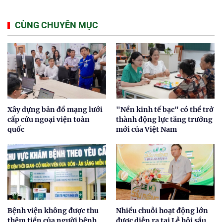
CÙNG CHUYÊN MỤC
Xây dựng bản đồ mạng lưới
"Nền kinh tế bạc" có thể trở
cấp cứu ngoại viện toàn
thành động lực tăng trưởng
quốc
mới của Việt Nam
Bệnh viện không được thu
Nhiều chuỗi hoạt động lớn
thêm tiền của người bệnh
được diễn ra tại Lễ hội sầu