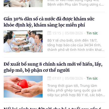
Bệnh viện Phụ sản Trung ương cơ
sở 2 đã tiếp đón hơn 500 lượt
người đến khám, điều trị và đón
em bé đầu tiên chào đời.
Gần 30% dân số cả nước đã được khám sức
khỏe định kỳ, khám sàng lọc miễn phí
15:15
|
05/08/2026
Tin tức
Bộ Y tế cho biết, tính đến 18/7,
tổng hợp báo cáo của 34/34 tỉnh,
thành phố về tình hình triển khai
khám sức khỏe định kỳ, khám sàng
lọc miễn phí cho người dân, ghi
nhận 32.286.360 người, chiếm gần
Đề xuất bổ sung 8 chính sách mới về hiến, lấy,
30% dân số cả nước đã được khám
ghép mô, bộ phận cơ thể người
sức khỏe định kỳ năm nay.
07:07
|
05/08/2026
Tin tức
Trong thời gian tới, Trung tâm
Điều phối ghép tạng quốc gia sẽ
tiếp tục phối hợp Bộ Y tế, các bệnh
viện và các cơ quan liên quan để
mở rộng mạng lưới điều phối, tăng
cường truyền thông, hoàn thiện