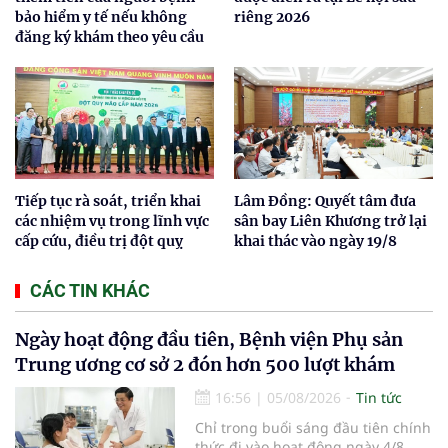
bảo hiểm y tế nếu không
riêng 2026
đăng ký khám theo yêu cầu
Tiếp tục rà soát, triển khai
Lâm Đồng: Quyết tâm đưa
các nhiệm vụ trong lĩnh vực
sân bay Liên Khương trở lại
cấp cứu, điều trị đột quỵ
khai thác vào ngày 19/8
CÁC TIN KHÁC
Ngày hoạt động đầu tiên, Bệnh viện Phụ sản
Trung ương cơ sở 2 đón hơn 500 lượt khám
16:56
|
05/08/2026
Tin tức
Chỉ trong buổi sáng đầu tiên chính
thức đi vào hoạt động ngày 4/8,