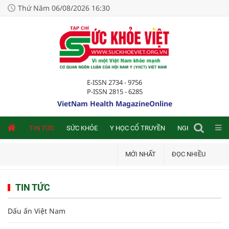
Thứ Năm 06/08/2026 16:30
E-ISSN 2734 - 9756
P-ISSN 2815 - 6285
VietNam Health MagazineOnline
NLINE
TIN TỨC
SỨC KHỎE
Y HỌC CỔ TRUYỀN
NGHIÊN CỨU TRA
MỚI NHẤT
ĐỌC NHIỀU
TIN TỨC
Dấu ấn Việt Nam