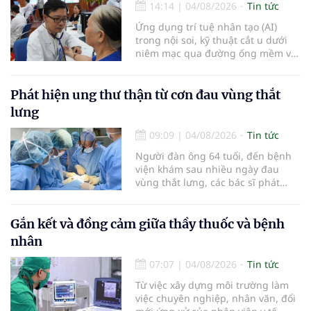
14:14
|
04/08/2026
Tin tức
Ứng dụng trí tuệ nhân tạo (AI)
trong nội soi, kỹ thuật cắt u dưới
niêm mạc qua đường ống mềm và
các tiến bộ mới hướng tới "chữa
khỏi chức năng" bệnh viêm gan B
là những nội dung trọng tâm được
Phát hiện ung thư thận từ cơn đau vùng thắt
báo cáo tại Hội thảo khoa học cập
lưng
nhật chẩn đoán và điều trị bệnh lý
tiêu hóa - gan mật vừa diễn ra
09:09
|
04/08/2026
Tin tức
ngày 1/8 tại Bệnh viện Đại học
Người đàn ông 64 tuổi, đến bệnh
quốc tế Hồng Bàng.
viện khám sau nhiều ngày đau
vùng thắt lưng, các bác sĩ phát
hiện khối u thận phải kích thước
khoảng 3cm, nghi ngờ ung thư
biểu mô tế bào thận. Với khối u còn
Gắn kết và đồng cảm giữa thầy thuốc và bệnh
ở giai đoạn sớm, người bệnh được
nhân
chỉ định cắt bán phần thận phải
bằng phẫu thuật robot thay vì phải
07:07
|
04/08/2026
Tin tức
cắt bỏ toàn bộ quả thận như trước
Từ việc xây dựng môi trường làm
đây.
việc chuyên nghiệp, nhân văn, đổi