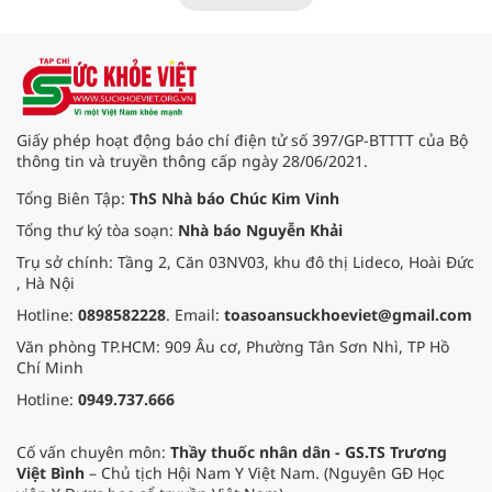
đổi số, kiểm soát nguy cơ theo toàn
bộ chuỗi cung ứng và nâng cao
hiệu quả quản lý loại hình thức ăn
đường phố, bếp ăn tập thể, góp
phần nâng cao hiệu quả bảo đảm
an toàn thực phẩm trong giai đoạn
mới.
Giấy phép hoạt động báo chí điện tử số 397/GP-BTTTT của Bộ
thông tin và truyền thông cấp ngày 28/06/2021.
Tổng Biên Tập:
ThS Nhà báo Chúc Kim Vinh
Tổng thư ký tòa soạn:
Nhà báo Nguyễn Khải
Trụ sở chính: Tầng 2, Căn 03NV03, khu đô thị Lideco, Hoài Đức
, Hà Nội
Hotline:
0898582228
. Email:
toasoansuckhoeviet@gmail.com
Văn phòng TP.HCM: 909 Âu cơ, Phường Tân Sơn Nhì, TP Hồ
Chí Minh
Hotline:
0949.737.666
Cố vấn chuyên môn:
Thầy thuốc nhân dân - GS.TS Trương
Việt Bình
– Chủ tịch Hội Nam Y Việt Nam. (Nguyên GĐ Học