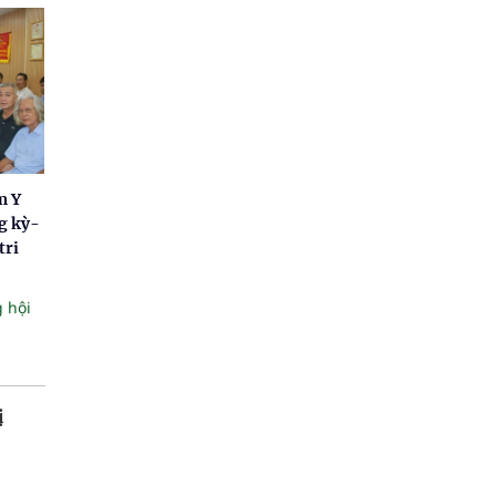
m Y
g kỳ-
tri
 hội
ị