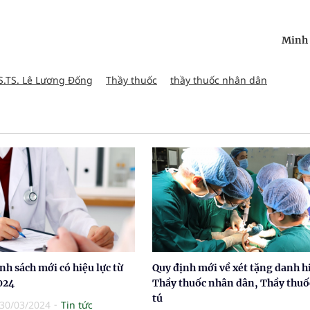
Minh 
S.TS. Lê Lương Đống
Thầy thuốc
thầy thuốc nhân dân
nh sách mới có hiệu lực từ
Quy định mới về xét tặng danh h
024
Thầy thuốc nhân dân, Thầy thuố
tú
30/03/2024
Tin tức