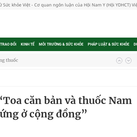
tử Sức khỏe Việt - Cơ quan ngôn luận của Hội Nam Y (Hội YDHCT) V
 TRAO ĐỔI
KINH TẾ
MÔI TRƯỜNG & SỨC KHỎE
PHÁP LUẬT & SỨC KHỎE
D
g, nhiệt độ cao nhất 35 độ
kỳ, khám sàng lọc cho người dân
 “Toa căn bản và thuốc Nam
ông cực hiệu quả
chứng ở cộng đồng”
 chuyên gia