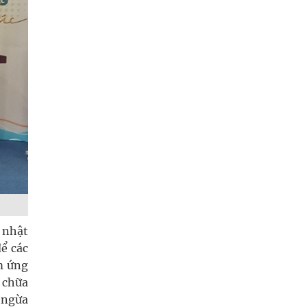
 nhật
ể các
ằm ứng
m chữa
 ngừa