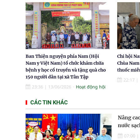
Ban Thiện nguyện phía Nam (Hội
Chi hội Na
Nam y Việt Nam) tổ chức khám chữa
Chùa Nam 
bệnh y học cổ truyền và tặng quà cho
thuốc miễ
150 người dân tại xã Tân Tập
22:17
|
23:36
|
13/06/2026
Hoạt động hội
CÁC TIN KHÁC
Nâng cao
nước sạ
07:00