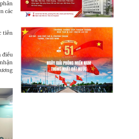
 phân
ọn các
 tiễn
n điều
h nhận
 Lương