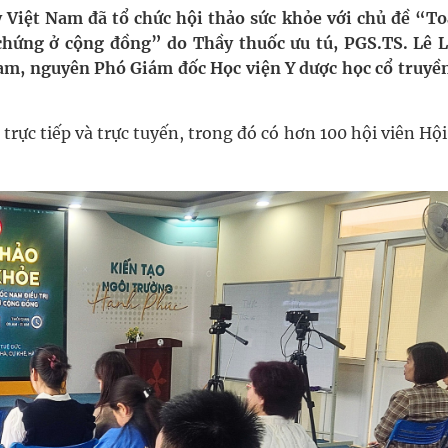
nghiệm thực tế
 Việt Nam đã tổ chức hội thảo sức khỏe với chủ đề “To
chứng ở cộng đồng” do Thầy thuốc ưu tú, PGS.TS. Lê 
am, nguyên Phó Giám đốc Học viện Y dược học cổ truyền
 trực tiếp và trực tuyến, trong đó có hơn 100 hội viên H
ợng thuốc