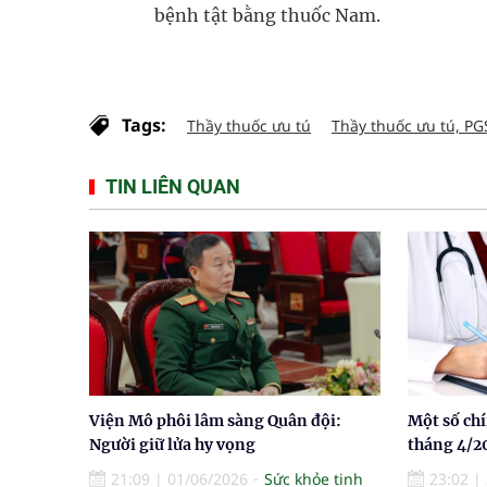
bệnh tật bằng thuốc Nam.
Tags:
Thầy thuốc ưu tú
Thầy thuốc ưu tú, PG
TIN LIÊN QUAN
Viện Mô phôi lâm sàng Quân đội:
Một số chí
Người giữ lửa hy vọng
tháng 4/2
21:09
|
01/06/2026
Sức khỏe tinh
23:02
|