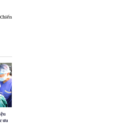
Chiến
iệu
c ưu