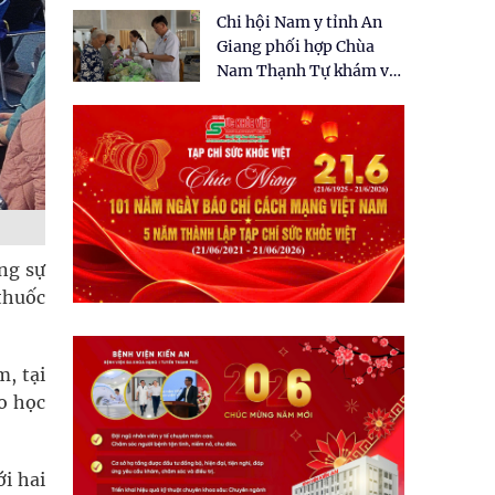
tặng quà cho 150 người
Chi hội Nam y tỉnh An
dân tại xã Tân Tập
Giang phối hợp Chùa
Nam Thạnh Tự khám và
cấp thuốc miễn phí cho
nhân dân
ng sự
 thuốc
m, tại
o học
i hai