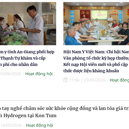
m y tỉnh An Giang phối hợp
Hội Nam Y Việt Nam: Chi hội Na
Thạnh Tự khám và cấp
Văn phòng tổ chức kỳ họp thườn
n phí cho nhân dân
Kết nạp Hội viên mới và phổ cập 
thức dược liệu kháng khuẩn
10/06/2026
Hoạt động hội
11:06
|
23/05/2026
Hoạt động
 tay nghề chăm sóc sức khỏe cộng đồng và lan tỏa giá tr
ch Hydrogen tại Kon Tum
|
18/05/2026
Hoạt động hội