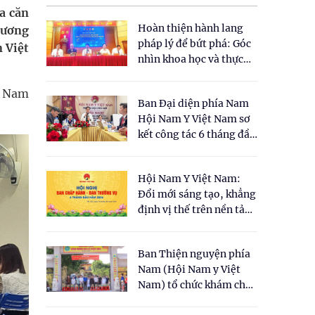
a căn
Hoàn thiện hành lang
Lương
pháp lý để bứt phá: Góc
 Việt
nhìn khoa học và thực
tiễn tại Tọa đàm " Đề
xuất một số nội dung
ội Nam
Ban Đại diện phía Nam
cho Luật Y dược cổ
Hội Nam Y Việt Nam sơ
truyền Việt Nam"
kết công tác 6 tháng đầu
năm 2026
Hội Nam Y Việt Nam:
Đổi mới sáng tạo, khẳng
định vị thế trên nền tảng
y học cổ truyền và khoa
học hiện đại
Ban Thiện nguyện phía
Nam (Hội Nam y Việt
Nam) tổ chức khám chữa
bệnh y học cổ truyền và