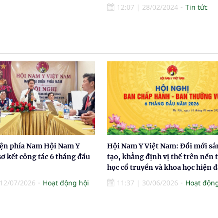
12:07
|
28/02/2024
Tin tức
iện phía Nam Hội Nam Y
Hội Nam Y Việt Nam: Đổi mới sá
ơ kết công tác 6 tháng đầu
tạo, khẳng định vị thế trên nền 
học cổ truyền và khoa học hiện đ
12/07/2026
Hoạt động hội
11:37
|
30/06/2026
Hoạt động