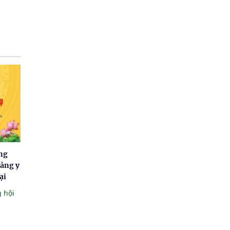
ng
tảng y
ại
 hội