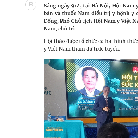
Vương Thành Công: Khi việc học bắt đầu từ trải 
Sáng ngày 9/4, tại Hà Nội, Hội Nam y
bản và thuốc Nam điều trị 7 bệnh 7 
Chấn chỉnh hoạt động kinh doanh dược liệu
Đống, Phó Chủ tịch Hội Nam y Việt N
Nam, chủ trì.
Giải pháp nâng cao thị lực thời hiện đại
Hội thảo được tổ chức cả hai hình thức
Triển khai đồng bộ các giải pháp quản lý chất lư
y Việt Nam tham dự trực tuyến.