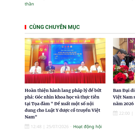
thần
CÙNG CHUYÊN MỤC
Hoàn thiện hành lang pháp lý để bứt
Ban Đại d
phá: Góc nhìn khoa học và thực tiễn
Việt Nam s
tại Tọa đàm " Đề xuất một số nội
năm 2026
dung cho Luật Y dược cổ truyền Việt
22:00
|
Nam"
12:48
|
25/07/2026
Hoạt động hội