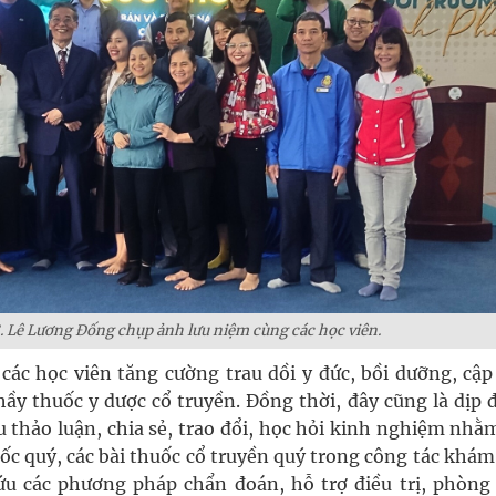
. Lê Lương Đống chụp ảnh lưu niệm cùng các học viên.
 các học viên tăng cường trau dồi y đức, bồi dưỡng, cập
ầy thuốc y dược cổ truyền. Đồng thời, đây cũng là dịp đ
u thảo luận, chia sẻ, trao đổi, học hỏi kinh nghiệm nh
uốc quý, các bài thuốc cổ truyền quý trong công tác khá
cứu các phương pháp chẩn đoán, hỗ trợ điều trị, phòng