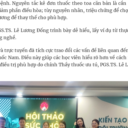
bệnh. Nguyên tắc kê đơn thuốc theo toa căn bản là cần
giảm phần điều hòa; tùy nguyên nhân, triệu chứng để ch
phương để thay thế cho phù hợp.
TS. Lê Lương Đống trình bày dễ hiểu, lấy ví dụ từ thực
g nghề.
và trực tuyến đã tích cực trao đổi các vấn đề liên quan đế
huốc Nam. Điều này giúp các học viên hiểu rõ hơn về các
 điều trị phù hợp do chính Thầy thuốc ưu tú, PGS.TS. Lê