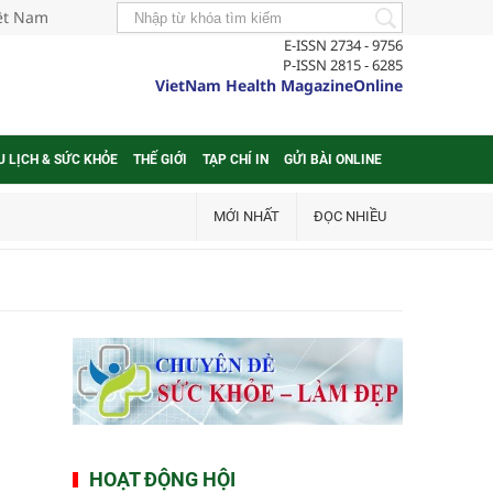
iệt Nam
E-ISSN 2734 - 9756
P-ISSN 2815 - 6285
VietNam Health MagazineOnline
U LỊCH & SỨC KHỎE
THẾ GIỚI
TẠP CHÍ IN
GỬI BÀI ONLINE
MỚI NHẤT
ĐỌC NHIỀU
HOẠT ĐỘNG HỘI