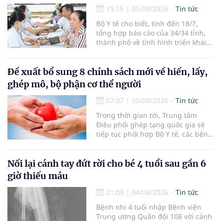
15:15
|
05/08/2026
Tin tức
Bộ Y tế cho biết, tính đến 18/7,
tổng hợp báo cáo của 34/34 tỉnh,
thành phố về tình hình triển khai
khám sức khỏe định kỳ, khám sàng
lọc miễn phí cho người dân, ghi
nhận 32.286.360 người, chiếm gần
Đề xuất bổ sung 8 chính sách mới về hiến, lấy,
30% dân số cả nước đã được khám
ghép mô, bộ phận cơ thể người
sức khỏe định kỳ năm nay.
07:07
|
05/08/2026
Tin tức
Trong thời gian tới, Trung tâm
Điều phối ghép tạng quốc gia sẽ
tiếp tục phối hợp Bộ Y tế, các bệnh
viện và các cơ quan liên quan để
mở rộng mạng lưới điều phối, tăng
cường truyền thông, hoàn thiện
Nối lại cánh tay đứt rời cho bé 4 tuổi sau gần 6
quy trình chuyên môn và hệ thống
giờ thiếu máu
pháp luật để thúc đẩy lĩnh vực
hiến và ghép mô tạng.
21:09
|
04/08/2026
Tin tức
Bệnh nhi 4 tuổi nhập Bệnh viện
Trung ương Quân đội 108 với cánh