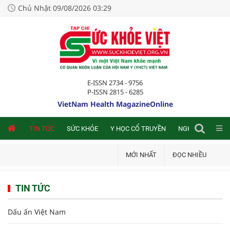
Chủ Nhật 09/08/2026 03:29
E-ISSN 2734 - 9756
P-ISSN 2815 - 6285
VietNam Health MagazineOnline
NLINE
TIN TỨC
SỨC KHỎE
Y HỌC CỔ TRUYỀN
NGHIÊN CỨU TRA
MỚI NHẤT
ĐỌC NHIỀU
TIN TỨC
Dấu ấn Việt Nam