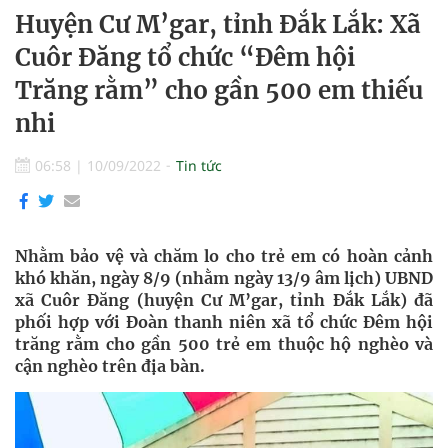
Huyện Cư M’gar, tỉnh Đắk Lắk: Xã
Cuôr Đăng tổ chức “Đêm hội
Trăng rằm” cho gần 500 em thiếu
nhi
06:58
|
10/09/2022
Tin tức
Nhằm bảo vệ và chăm lo cho trẻ em có hoàn cảnh
khó khăn, ngày 8/9 (nhằm ngày 13/9 âm lịch) UBND
xã Cuôr Đăng (huyện Cư M’gar, tỉnh Đắk Lắk) đã
phối hợp với Đoàn thanh niên xã tổ chức Đêm hội
trăng rằm cho gần 500 trẻ em thuộc hộ nghèo và
cận nghèo trên địa bàn.