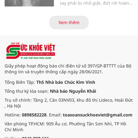
tay phải bị nhổ giật, đứt rời hoàn
toàn do tai nạn giao thông. Dù
mạch máu, thần kinh bị tổn
thương nặng và thời gian thiếu
Xem thêm
máu kéo dài, các bác sĩ đã tái lập
tuần hoàn thành công sau ca vi
phẫu kéo dài 3 giờ.
Giấy phép hoạt động báo chí điện tử số 397/GP-BTTTT của Bộ
thông tin và truyền thông cấp ngày 28/06/2021.
Tổng Biên Tập:
ThS Nhà báo Chúc Kim Vinh
Tổng thư ký tòa soạn:
Nhà báo Nguyễn Khải
Trụ sở chính: Tầng 2, Căn 03NV03, khu đô thị Lideco, Hoài Đức
, Hà Nội
Hotline:
0898582228
. Email:
toasoansuckhoeviet@gmail.com
Văn phòng TP.HCM: 909 Âu cơ, Phường Tân Sơn Nhì, TP Hồ
Chí Minh