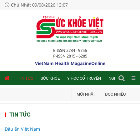
Chủ Nhật 09/08/2026 13:07
E-ISSN 2734 - 9756
P-ISSN 2815 - 6285
VietNam Health MagazineOnline
NLINE
TIN TỨC
SỨC KHỎE
Y HỌC CỔ TRUYỀN
NGHIÊN CỨU TRA
MỚI NHẤT
ĐỌC NHIỀU
TIN TỨC
Dấu ấn Việt Nam