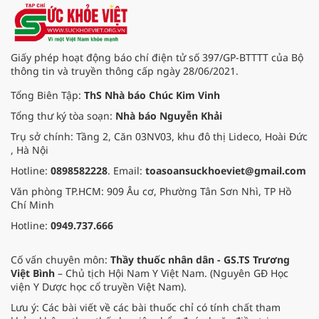
đổi số và hội nhập quốc tế, Học
viện là địa chỉ tin cậy cung cấp
nguồn nhân lực chất lượng cao,
đồng hành cùng sự phát triển bền
Giấy phép hoạt động báo chí điện tử số 397/GP-BTTTT của Bộ
vững của đất nước.
thông tin và truyền thông cấp ngày 28/06/2021.
Tổng Biên Tập:
ThS Nhà báo Chúc Kim Vinh
Tổng thư ký tòa soạn:
Nhà báo Nguyễn Khải
Trụ sở chính: Tầng 2, Căn 03NV03, khu đô thị Lideco, Hoài Đức
, Hà Nội
Hotline:
0898582228
. Email:
toasoansuckhoeviet@gmail.com
Văn phòng TP.HCM: 909 Âu cơ, Phường Tân Sơn Nhì, TP Hồ
Chí Minh
Hotline:
0949.737.666
Cố vấn chuyên môn:
Thầy thuốc nhân dân - GS.TS Trương
Việt Bình
– Chủ tịch Hội Nam Y Việt Nam. (Nguyên GĐ Học
viện Y Dược học cổ truyền Việt Nam).
Lưu ý: Các bài viết về các bài thuốc chỉ có tính chất tham