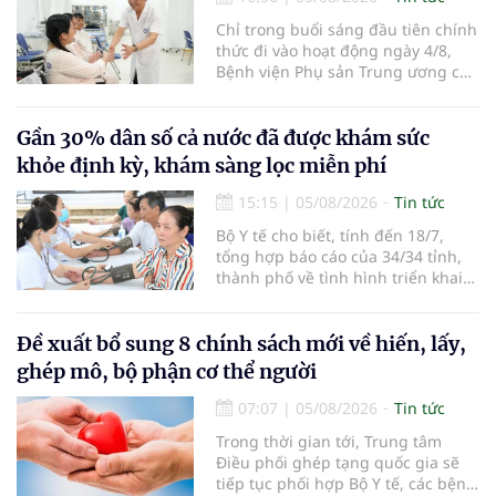
Chỉ trong buổi sáng đầu tiên chính
thức đi vào hoạt động ngày 4/8,
Bệnh viện Phụ sản Trung ương cơ
sở 2 đã tiếp đón hơn 500 lượt
người đến khám, điều trị và đón
em bé đầu tiên chào đời.
Gần 30% dân số cả nước đã được khám sức
khỏe định kỳ, khám sàng lọc miễn phí
15:15
|
05/08/2026
Tin tức
Bộ Y tế cho biết, tính đến 18/7,
tổng hợp báo cáo của 34/34 tỉnh,
thành phố về tình hình triển khai
khám sức khỏe định kỳ, khám sàng
lọc miễn phí cho người dân, ghi
nhận 32.286.360 người, chiếm gần
Đề xuất bổ sung 8 chính sách mới về hiến, lấy,
30% dân số cả nước đã được khám
ghép mô, bộ phận cơ thể người
sức khỏe định kỳ năm nay.
07:07
|
05/08/2026
Tin tức
Trong thời gian tới, Trung tâm
Điều phối ghép tạng quốc gia sẽ
tiếp tục phối hợp Bộ Y tế, các bệnh