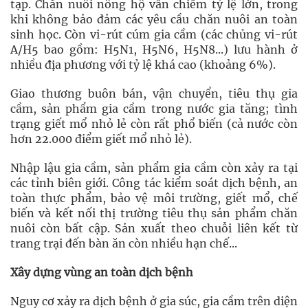
tạp. Chăn nuôi nông hộ vẫn chiếm tỷ lệ lớn, trong
khi không bảo đảm các yêu cầu chăn nuôi an toàn
sinh học. Còn vi-rút cúm gia cầm (các chủng vi-rút
A/H5 bao gồm: H5N1, H5N6, H5N8...) lưu hành ở
nhiều địa phương với tỷ lệ khá cao (khoảng 6%).
Giao thương buôn bán, vận chuyển, tiêu thụ gia
cầm, sản phẩm gia cầm trong nước gia tăng; tình
trạng giết mổ nhỏ lẻ còn rất phổ biến (cả nước còn
hơn 22.000 điểm giết mổ nhỏ lẻ).
Nhập lậu gia cầm, sản phẩm gia cầm còn xảy ra tại
các tỉnh biên giới. Công tác kiểm soát dịch bệnh, an
toàn thực phẩm, bảo vệ môi trường, giết mổ, chế
biến và kết nối thị trường tiêu thụ sản phẩm chăn
nuôi còn bất cập. Sản xuất theo chuỗi liên kết từ
trang trại đến bàn ăn còn nhiều hạn chế...
Xây dựng vùng an toàn dịch bệnh
Nguy cơ xảy ra dịch bệnh ở gia súc, gia cầm trên diện