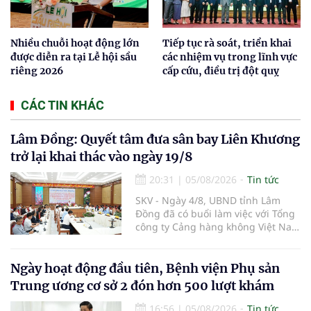
Nhiều chuỗi hoạt động lớn
Tiếp tục rà soát, triển khai
được diễn ra tại Lễ hội sầu
các nhiệm vụ trong lĩnh vực
riêng 2026
cấp cứu, điều trị đột quỵ
CÁC TIN KHÁC
Lâm Đồng: Quyết tâm đưa sân bay Liên Khương
trở lại khai thác vào ngày 19/8
20:31
|
05/08/2026
Tin tức
SKV - Ngày 4/8, UBND tỉnh Lâm
Đồng đã có buổi làm việc với Tổng
công ty Cảng hàng không Việt Nam
(ACV) và các hãng hàng không để
triển khai công tác xúc tiến và hợp
tác giữa tỉnh Lâm Đồng và ACV
Ngày hoạt động đầu tiên, Bệnh viện Phụ sản
trong việc phục hồi hoạt động
Trung ương cơ sở 2 đón hơn 500 lượt khám
hàng không, thúc đẩy mở mới các
đường bay nội địa và quốc tế.
16:56
|
05/08/2026
Tin tức