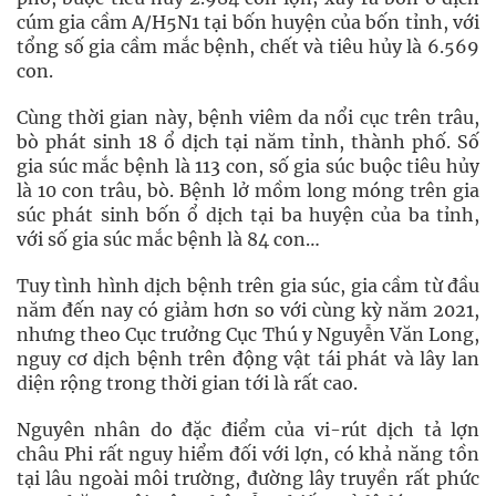
cúm gia cầm A/H5N1 tại bốn huyện của bốn tỉnh, với
tổng số gia cầm mắc bệnh, chết và tiêu hủy là 6.569
con.
Cùng thời gian này, bệnh viêm da nổi cục trên trâu,
bò phát sinh 18 ổ dịch tại năm tỉnh, thành phố. Số
gia súc mắc bệnh là 113 con, số gia súc buộc tiêu hủy
là 10 con trâu, bò. Bệnh lở mồm long móng trên gia
súc phát sinh bốn ổ dịch tại ba huyện của ba tỉnh,
với số gia súc mắc bệnh là 84 con…
Tuy tình hình dịch bệnh trên gia súc, gia cầm từ đầu
năm đến nay có giảm hơn so với cùng kỳ năm 2021,
nhưng theo Cục trưởng Cục Thú y Nguyễn Văn Long,
nguy cơ dịch bệnh trên động vật tái phát và lây lan
diện rộng trong thời gian tới là rất cao.
Nguyên nhân do đặc điểm của vi-rút dịch tả lợn
châu Phi rất nguy hiểm đối với lợn, có khả năng tồn
tại lâu ngoài môi trường, đường lây truyền rất phức