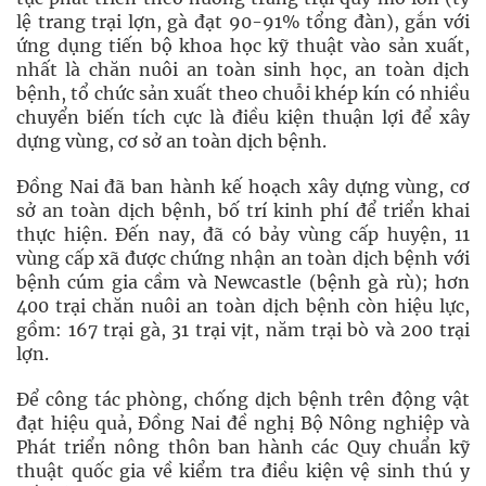
lệ trang trại lợn, gà đạt 90-91% tổng đàn), gắn với
ứng dụng tiến bộ khoa học kỹ thuật vào sản xuất,
nhất là chăn nuôi an toàn sinh học, an toàn dịch
bệnh, tổ chức sản xuất theo chuỗi khép kín có nhiều
chuyển biến tích cực là điều kiện thuận lợi để xây
dựng vùng, cơ sở an toàn dịch bệnh.
Đồng Nai đã ban hành kế hoạch xây dựng vùng, cơ
sở an toàn dịch bệnh, bố trí kinh phí để triển khai
thực hiện. Đến nay, đã có bảy vùng cấp huyện, 11
vùng cấp xã được chứng nhận an toàn dịch bệnh với
bệnh cúm gia cầm và Newcastle (bệnh gà rù); hơn
400 trại chăn nuôi an toàn dịch bệnh còn hiệu lực,
gồm: 167 trại gà, 31 trại vịt, năm trại bò và 200 trại
lợn.
Để công tác phòng, chống dịch bệnh trên động vật
đạt hiệu quả, Đồng Nai đề nghị Bộ Nông nghiệp và
Phát triển nông thôn ban hành các Quy chuẩn kỹ
thuật quốc gia về kiểm tra điều kiện vệ sinh thú y