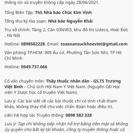
thông tin và truyền thông cấp ngày 28/06/2021.
Tổng Biên Tập:
ThS Nhà báo Chúc Kim Vinh
Tổng thư ký tòa soạn:
Nhà báo Nguyễn Khải
Trụ sở chính: Tầng 2, Căn 03NV03, khu đô thị Lideco, Hoài Đức
, Hà Nội
Hotline:
0898582228
. Email:
toasoansuckhoeviet@gmail.com
Văn phòng TP.HCM: 909 Âu cơ, Phường Tân Sơn Nhì, TP Hồ
Chí Minh
Hotline:
0949.737.666
Cố vấn chuyên môn:
Thầy thuốc nhân dân - GS.TS Trương
Việt Bình
– Chủ tịch Hội Nam Y Việt Nam. (Nguyên GĐ Học
viện Y Dược học cổ truyền Việt Nam).
Lưu ý: Các bài viết về các bài thuốc chỉ có tính chất tham
khảo, không thay thế cho việc chẩn đoán hoặc điều trị.
Liên hệ hợp tác Truyền thông:
0898 582 228
Lưu ý: Tạp chí không tiếp nhận hỗ trợ bằng tiền mặt và không
ủy quyền cho bất kỳ tài khoản, công ty truyền thông hoặc cá