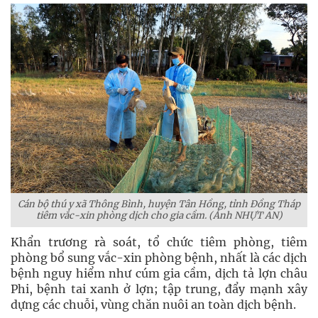
Cán bộ thú y xã Thông Bình, huyện Tân Hồng, tỉnh Đồng Tháp
tiêm vắc-xin phòng dịch cho gia cầm. (Ảnh NHỰT AN)
Khẩn trương rà soát, tổ chức tiêm phòng, tiêm
phòng bổ sung vắc-xin phòng bệnh, nhất là các dịch
bệnh nguy hiểm như cúm gia cầm, dịch tả lợn châu
Phi, bệnh tai xanh ở lợn; tập trung, đẩy mạnh xây
dựng các chuỗi, vùng chăn nuôi an toàn dịch bệnh.