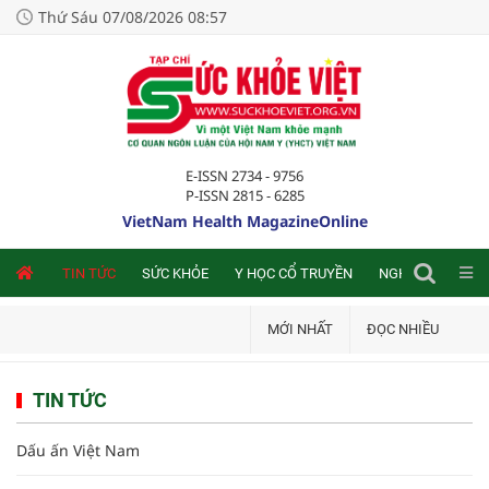
Thứ Sáu 07/08/2026 08:57
E-ISSN 2734 - 9756
P-ISSN 2815 - 6285
VietNam Health MagazineOnline
NLINE
TIN TỨC
SỨC KHỎE
Y HỌC CỔ TRUYỀN
NGHIÊN CỨU TRA
MỚI NHẤT
ĐỌC NHIỀU
TIN TỨC
Dấu ấn Việt Nam