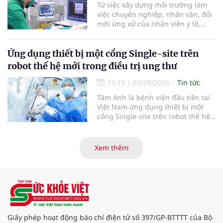
Từ việc xây dựng môi trường làm
đây.
việc chuyên nghiệp, nhân văn, đổi
mới ứng xử của nhân viên y tế,
Bệnh viện đa khoa khu vực Phúc
Yên (tỉnh Phú Thọ) đã tạo nên sự
đồng cảm, gắn kết cao giữa thầy
Ứng dụng thiết bị một cổng Single-site trên
thuốc với bệnh nhân.
robot thế hệ mới trong điều trị ung thư
15:15
|
03/08/2026
Tin tức
Tâm Anh là bệnh viện đầu tiên tại
Việt Nam ứng dụng thiết bị một
cổng Single-site trên robot thế hệ
mới điều trị ung thư tuyến tiền liệt,
nhân đôi hiệu quả.
Xem thêm
Giấy phép hoạt động báo chí điện tử số 397/GP-BTTTT của Bộ