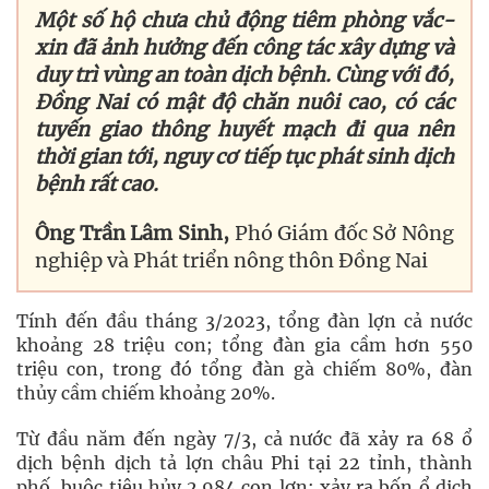
Một số hộ chưa chủ động tiêm phòng vắc-
xin đã ảnh hưởng đến công tác xây dựng và
duy trì vùng an toàn dịch bệnh. Cùng với đó,
Đồng Nai có mật độ chăn nuôi cao, có các
tuyến giao thông huyết mạch đi qua nên
thời gian tới, nguy cơ tiếp tục phát sinh dịch
bệnh rất cao.
Ông Trần Lâm Sinh,
Phó Giám đốc Sở Nông
nghiệp và Phát triển nông thôn Đồng Nai
Tính đến đầu tháng 3/2023, tổng đàn lợn cả nước
khoảng 28 triệu con; tổng đàn gia cầm hơn 550
triệu con, trong đó tổng đàn gà chiếm 80%, đàn
thủy cầm chiếm khoảng 20%.
Từ đầu năm đến ngày 7/3, cả nước đã xảy ra 68 ổ
dịch bệnh dịch tả lợn châu Phi tại 22 tỉnh, thành
phố, buộc tiêu hủy 2.984 con lợn; xảy ra bốn ổ dịch