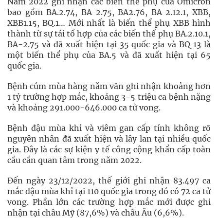
Năm 2022 ghi nhận các biến thể phụ của Omicron
bao gồm BA.2.74, BA 2.75, BA2.76, BA 2.12.1, XBB,
XBB1.15, BQ.1… Mới nhất là biến thể phụ XBB hình
thành từ sự tái tổ hợp của các biến thể phụ BA.2.10.1,
BA-2.75 và đã xuất hiện tại 35 quốc gia và BQ 13 là
một biến thể phụ của BA.5 và đã xuất hiện tại 65
quốc gia.
Bệnh cúm mùa hàng năm vẫn ghi nhận khoảng hơn
1 tỷ trường hợp mắc, khoảng 3-5 triệu ca bệnh nặng
và khoảng 291.000-646.000 ca tử vong.
Bệnh đậu mùa khỉ và viêm gan cấp tính không rõ
nguyên nhân đã xuất hiện và lây lan tại nhiều quốc
gia. Đây là các sự kiện y tế công cộng khẩn cấp toàn
cầu cần quan tâm trong năm 2022.
Đến ngày 23/12/2022, thế giới ghi nhận 83.497 ca
mắc đậu mùa khỉ tại 110 quốc gia trong đó có 72 ca tử
vong. Phần lớn các trường hợp mắc mới được ghi
nhận tại châu Mỹ (87,6%) và châu Âu (6,6%).