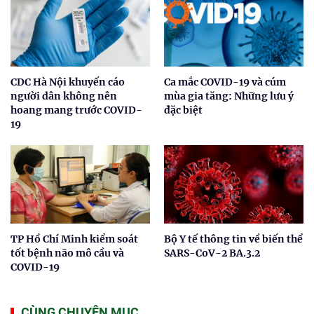
CDC Hà Nội khuyến cáo
Ca mắc COVID-19 và cúm
người dân không nên
mùa gia tăng: Những lưu ý
hoang mang trước COVID-
đặc biệt
19
TP Hồ Chí Minh kiểm soát
Bộ Y tế thông tin về biến thể
tốt bệnh não mô cầu và
SARS-CoV-2 BA.3.2
COVID-19
CÙNG CHUYÊN MỤC