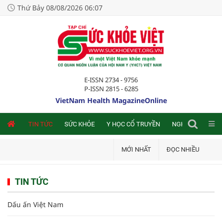
Thứ Bảy 08/08/2026 06:07
E-ISSN 2734 - 9756
P-ISSN 2815 - 6285
VietNam Health MagazineOnline
NLINE
TIN TỨC
SỨC KHỎE
Y HỌC CỔ TRUYỀN
NGHIÊN CỨU TRA
MỚI NHẤT
ĐỌC NHIỀU
TIN TỨC
Dấu ấn Việt Nam