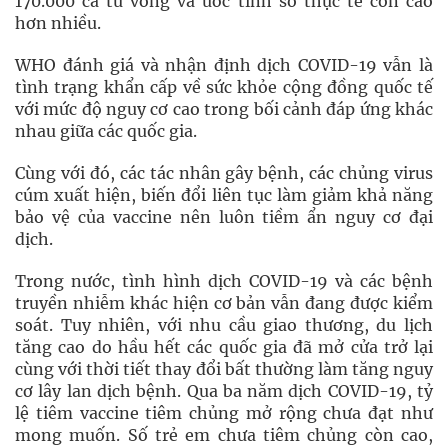
170.000 ca tử vong và ước tính số thực tế còn cao
hơn nhiều.
WHO đánh giá và nhận định dịch COVID-19 vẫn là
tình trạng khẩn cấp về sức khỏe cộng đồng quốc tế
với mức độ nguy cơ cao trong bối cảnh đáp ứng khác
nhau giữa các quốc gia.
Cùng với đó, các tác nhân gây bệnh, các chủng virus
cúm xuất hiện, biến đổi liên tục làm giảm khả năng
bảo vệ của vaccine nên luôn tiềm ẩn nguy cơ đại
dịch.
Trong nước, tình hình dịch COVID-19 và các bệnh
truyền nhiễm khác hiện cơ bản vẫn đang được kiểm
soát. Tuy nhiên, với nhu cầu giao thương, du lịch
tăng cao do hầu hết các quốc gia đã mở cửa trở lại
cùng với thời tiết thay đổi bất thường làm tăng nguy
cơ lây lan dịch bệnh. Qua ba năm dịch COVID-19, tỷ
lệ tiêm vaccine tiêm chủng mở rộng chưa đạt như
mong muốn. Số trẻ em chưa tiêm chủng còn cao,