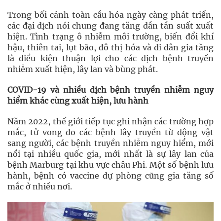
Trong bối cảnh toàn cầu hóa ngày càng phát triển,
các đại dịch nói chung đang tăng dần tần suất xuất
hiện. Tình trạng ô nhiễm môi trường, biến đổi khí
hậu, thiên tai, lụt bão, đô thị hóa và di dân gia tăng
là điều kiện thuận lợi cho các dịch bệnh truyền
nhiễm xuất hiện, lây lan và bùng phát.
COVID-19 và nhiều dịch bệnh truyền nhiễm nguy
hiểm khác cùng xuất hiện, lưu hành
Năm 2022, thế giới tiếp tục ghi nhận các trường hợp
mắc, tử vong do các bệnh lây truyền từ động vật
sang người, các bệnh truyền nhiễm nguy hiểm, mới
nổi tại nhiều quốc gia, mới nhất là sự lây lan của
bệnh Marburg tại khu vực châu Phi. Một số bệnh lưu
hành, bệnh có vaccine dự phòng cũng gia tăng số
mắc ở nhiều nơi.