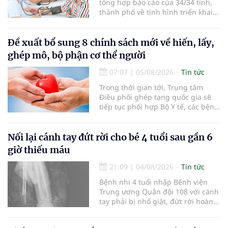
tổng hợp báo cáo của 34/34 tỉnh,
thành phố về tình hình triển khai
khám sức khỏe định kỳ, khám sàng
lọc miễn phí cho người dân, ghi
nhận 32.286.360 người, chiếm gần
Đề xuất bổ sung 8 chính sách mới về hiến, lấy,
30% dân số cả nước đã được khám
ghép mô, bộ phận cơ thể người
sức khỏe định kỳ năm nay.
07:07
|
05/08/2026
Tin tức
Trong thời gian tới, Trung tâm
Điều phối ghép tạng quốc gia sẽ
tiếp tục phối hợp Bộ Y tế, các bệnh
viện và các cơ quan liên quan để
mở rộng mạng lưới điều phối, tăng
cường truyền thông, hoàn thiện
Nối lại cánh tay đứt rời cho bé 4 tuổi sau gần 6
quy trình chuyên môn và hệ thống
giờ thiếu máu
pháp luật để thúc đẩy lĩnh vực
hiến và ghép mô tạng.
21:09
|
04/08/2026
Tin tức
Bệnh nhi 4 tuổi nhập Bệnh viện
Trung ương Quân đội 108 với cánh
tay phải bị nhổ giật, đứt rời hoàn
toàn do tai nạn giao thông. Dù
mạch máu, thần kinh bị tổn