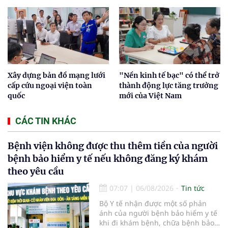
Xây dựng bản đồ mạng lưới
"Nền kinh tế bạc" có thể trở
cấp cứu ngoại viện toàn
thành động lực tăng trưởng
quốc
mới của Việt Nam
CÁC TIN KHÁC
Bệnh viện không được thu thêm tiền của người
bệnh bảo hiểm y tế nếu không đăng ký khám
theo yêu cầu
07:07
|
06/08/2026
Tin tức
Bộ Y tế nhận được một số phản
ánh của người bệnh bảo hiểm y tế
khi đi khám bệnh, chữa bệnh bảo