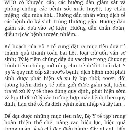
WHO có khuyến cáo, các hướng dẫn giám sát và
phòng chống các bệnh sốt xuất huyết, tay chân
miệng, đậu mùa khỉ… Hướng dẫn phân vùng dịch tễ
các bệnh do ký sinh trùng thường gặp; Hướng dẫn
giám sát dựa vào sự kiện; Hướng dẫn chẩn đoán,
điều trị các bệnh truyền nhiễm...
Kế hoạch của Bộ Y tế cũng đặt ra mục tiêu duy trì
thành quả thanh toán bại liệt, loại trừ uốn ván sơ
sinh; Tỷ lệ tiêm chủng đầy đủ vaccine trong Chương
trình tiêm chủng mở rộng cho trẻ dưới 1 tuổi đạt ≥
95% quy mô cấp xã; 100% bệnh, dịch bệnh mới phát
sinh được phát hiện và xử lý kịp thời; 100% đối
tượng kiểm dịch y tế biên giới được giảm sát, kiểm
tra và xử lý y tế theo đúng quy định, phát hiện sớm
và kịp thời xử lý các trường hợp mắc bệnh theo quy
định, hạn chế tối đa dịch bệnh xâm nhập và lây lan...
Để đạt được những mục tiêu này, Bộ Y tế tập trung
hoàn thiện thể chế, nâng cao hiệu lực, hiệu quả
trong quản lý và chỉ đạo điều hành; đẩy nhanh tiến