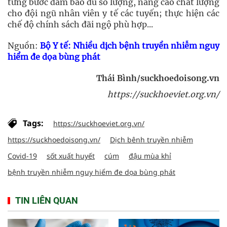
từng bước đảm bảo đủ số lượng, nâng cao chất lượng
cho đội ngũ nhân viên y tế các tuyến; thực hiện các
chế độ chính sách đãi ngộ phù hợp...
Nguồn:
Bộ Y tế: Nhiều dịch bệnh truyền nhiễm nguy
hiểm đe dọa bùng phát
Thái Bình/suckhoedoisong.vn
https://suckhoeviet.org.vn/
Tags:
https://suckhoeviet.org.vn/
https://suckhoedoisong.vn/
Dịch bênh truyền nhiễm
Covid-19
sốt xuất huyết
cúm
đậu mùa khỉ
bệnh truyền nhiễm nguy hiểm đe dọa bùng phát
TIN LIÊN QUAN