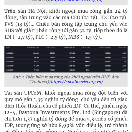
Trên sàn Hà Nội, khối ngoại mua ròng gần 24 tỷ
đồng, tập trung vào các mã CEO (21 tỷ), IDC (20 tỷ),
PVS (13 tỷ)… Chiều bán ròng tập trung chủ yếu vào
SHS với giá trị bán ròng tới gần 32 tỷ, tiếp theo đó là
IDJ (-2,7 tỷ), PLC (-2,5 tỷ), MBS (-1,5 tỷ)…
Ảnh 2. Diễn biến mua ròng của khối ngoại trên HNX. Ảnh
(Vndirect)/
https://suckhoeviet.org.vn/
Tại sàn UPCoM, khối ngoại mua ròng đột biến với
quy mô gần 1,35 nghìn tỷ đồng, chủ yếu đến từ giao
dịch thỏa thuận của cổ phiếu IDP. Cụ thể, phiên ngày
12-4, Daytona Investments Pte. Ltd (Singapore) đã
chi hơn 1,37 nghìn tỷ đồng để mua 5,3 triệu cổ phiếu
IDP, tương ứng sở hữu 8,99% vốn điều lệ, trở thành
cổ đông lớn của công ty. Ngoài ra, các nhà đầu tư