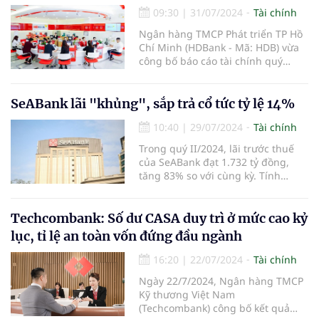
hài hòa lợi ích giữa ngân sách nhà
09:30
|
31/07/2024
Tài chính
nước, ngành sản xuất và người
tiêu dùng.
Ngân hàng TMCP Phát triển TP Hồ
Chí Minh (HDBank - Mã: HDB) vừa
công bố báo cáo tài chính quý
II/2024 với lợi nhuận trước thuế
bán niên lên đến 8.165 tỷ đồng,
tăng 48,9% so với cùng kỳ. Các chỉ
SeABank lãi "khủng", sắp trả cổ tức tỷ lệ 14%
tiêu hiệu quả và an toàn hoạt động
10:40
|
29/07/2024
Tài chính
tiếp tục được nâng cao, khẳng
định hướng đi đúng của chiến
Trong quý II/2024, lãi trước thuế
lược phát triển bền vững.
của SeABank đạt 1.732 tỷ đồng,
tăng 83% so với cùng kỳ. Tính
chung 6 tháng đầu năm, SeABank
lãi trước thuế 3.238 tỷ đồng, tăng
61%. Ngoài ra, ngân hàng này
Techcombank: Số dư CASA duy trì ở mức cao kỷ
cũng chuẩn bị trả cổ tức cho cổ
lục, tỉ lệ an toàn vốn đứng đầu ngành
đông tỷ lệ gần 14%.
16:20
|
22/07/2024
Tài chính
Ngày 22/7/2024, Ngân hàng TMCP
Kỹ thương Việt Nam
(Techcombank) công bố kết quả