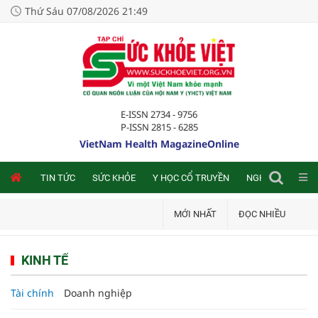
Thứ Sáu 07/08/2026 21:49
E-ISSN 2734 - 9756
P-ISSN 2815 - 6285
VietNam Health MagazineOnline
NLINE
TIN TỨC
SỨC KHỎE
Y HỌC CỔ TRUYỀN
NGHIÊN CỨU TRA
MỚI NHẤT
ĐỌC NHIỀU
KINH TẾ
Tài chính
Doanh nghiệp