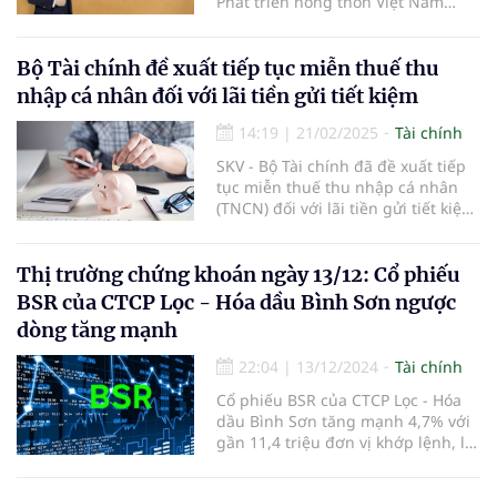
Phát triển nông thôn Việt Nam
(Agribank) và 17 năm công tác tại
LPBank.
Bộ Tài chính đề xuất tiếp tục miễn thuế thu
nhập cá nhân đối với lãi tiền gửi tiết kiệm
14:19
|
21/02/2025
Tài chính
SKV - Bộ Tài chính đã đề xuất tiếp
tục miễn thuế thu nhập cá nhân
(TNCN) đối với lãi tiền gửi tiết kiệm,
nhằm duy trì chính sách khuyến
khích người dân gửi tiết kiệm và hỗ
trợ nguồn vốn cho nền kinh tế.
Thị trường chứng khoán ngày 13/12: Cổ phiếu
BSR của CTCP Lọc - Hóa dầu Bình Sơn ngược
dòng tăng mạnh
22:04
|
13/12/2024
Tài chính
Cổ phiếu BSR của CTCP Lọc - Hóa
dầu Bình Sơn tăng mạnh 4,7% với
gần 11,4 triệu đơn vị khớp lệnh, là
điểm sáng của phiên.