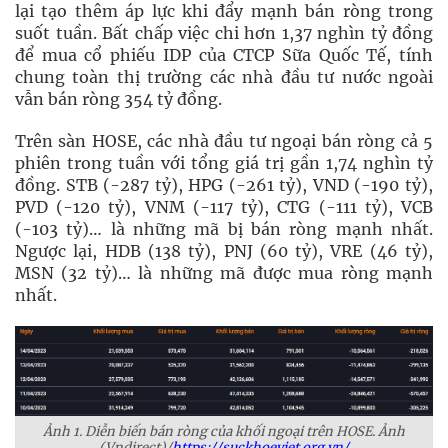
lại tạo thêm áp lực khi đẩy mạnh bán ròng trong
suốt tuần. Bất chấp việc chi hơn 1,37 nghìn tỷ đồng
để mua cổ phiếu IDP của CTCP Sữa Quốc Tế, tính
chung toàn thị trường các nhà đầu tư nước ngoài
vẫn bán ròng 354 tỷ đồng.
Trên sàn HOSE, các nhà đầu tư ngoại bán ròng cả 5
phiên trong tuần với tổng giá trị gần 1,74 nghìn tỷ
đồng. STB (-287 tỷ), HPG (-261 tỷ), VND (-190 tỷ),
PVD (-120 tỷ), VNM (-117 tỷ), CTG (-111 tỷ), VCB
(-103 tỷ)… là những mã bị bán ròng mạnh nhất.
Ngược lại, HDB (138 tỷ), PNJ (60 tỷ), VRE (46 tỷ),
MSN (32 tỷ)… là những mã được mua ròng mạnh
nhất.
Ảnh 1. Diễn biến bán ròng của khối ngoại trên HOSE. Ảnh
(Vndirect)/
https://suckhoeviet.org.vn/