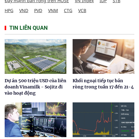
Đẩy mạnh bán ròng trên HOSE
VN Index
IDP
STB
HPG
VND
PVD
VNM
CTG
VCB
TIN LIÊN QUAN
Dự án 500 triệu USD của liên
Khối ngoại tiếp tục bán
doanh Vinamilk - Sojitz đi
ròng trong tuần 17 đến 21-4
vào hoạt động