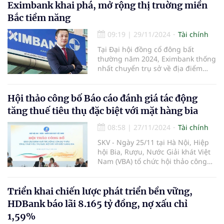
Eximbank khai phá, mở rộng thị truờng miền
Bắc tiềm năng
09:19
|
29/11/2024
Tài chính
Tại Đại hội đồng cổ đông bất
thường năm 2024, Eximbank thống
nhất chuyển trụ sở về địa điểm
mới là số 27-29 Lý Thái Tổ, phường
Lý Thái Tổ, quận Hoàn Kiếm, TP Hà
Nội.
Hội thảo công bố Báo cáo đánh giá tác động
tăng thuế tiêu thụ đặc biệt với mặt hàng bia
08:58
|
27/11/2024
Tài chính
SKV - Ngày 25/11 tại Hà Nội, Hiệp
hội Bia, Rượu, Nước Giải khát Việt
Nam (VBA) tổ chức hội thảo công
bố Báo cáo đánh giá tác động của
dự thảo tăng thuế tiêu thụ đặc biệt
đối với mặt hàng bia. Báo cáo đưa
Triển khai chiến lược phát triển bền vững,
ra các phân tích toàn diện về tác
HDBank báo lãi 8.165 tỷ đồng, nợ xấu chỉ
động kinh tế, xã hội, và đề xuất
1,59%
phương án tối ưu, nhằm đảm bảo