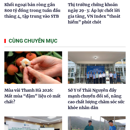
Khối ngoại bán ròng gần
Thị trường chứng khoán
800 tỷ đồng trong tuần đầu
ngày 29-3: Áp lực chốt lời
tháng 4, tập trung vào STB
gia tăng, VN Index “thoát
hiểm” phút chót
CÙNG CHUYÊN MỤC
Mùa vải Thanh Hà 2026:
Sở Y tế Thái Nguyên đẩy
Mất mùa “đậm” liệu có mất
mạnh chuyển đổi số, nâng
chất?
cao chất lượng chăm sóc sức
khỏe nhân dân