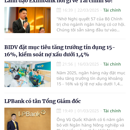
Lãnh đạo Eximbank nói gì về Tài chính số?
16:39
|
22/03/2025
Tài chính
"Nhờ Nghị quyết 57 của Bộ Chính
trị cho ngành ngân hàng có cơ hội.
Chúng tôi sẵn sàng đầu tư vào
công nghệ, tài chính số, tài chính
hóa và AI" - ông Trần Anh Thắng,
thành viên HĐQT Ngân hàng TMCP
BIDV đặt mục tiêu tăng trưởng tín dụng 15-
Eximbank nhấn mạnh.
16%, kiểm soát nợ xấu dưới 1,4%
21:56
|
16/03/2025
Tài chính
Năm 2025, ngân hàng này đặt mục
tiêu tăng trưởng tín dụng khoảng
15 - 16% và tỷ lệ nợ xấu dưới 1,4%.
Ngân hàng cũng dự kiến tăng vốn
thông qua việc chi trả cổ tức bằng
cổ phiếu từ nguồn ợi nhuận sau
LPBank có tân Tổng Giám đốc
thuế, sau trích lập các quỹ năm
19:49
|
01/03/2025
Tài chính
2023.
Ông Vũ Quốc Khánh có 6 năm gắn
bó với Ngân hàng Nông nghiệp và