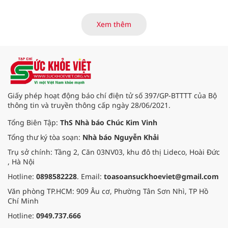
kinh doanh 6 tháng đầu năm 2024,
với kết quả ấn tượng ở những
hạng mục kinh doanh cốt lõi, với
Xem thêm
tổng thu nhập hoạt động và lợi
nhuận trước thuế tiếp tục tăng
hơn 30% so với cùng kỳ năm. Kết
quả kinh doanh ấn tượng đã đưa
Techcombank trở thành ngân hàng
đầu tiên tại Việt Nam nhận hat-
trick giải thưởng danh giá “Ngân
Giấy phép hoạt động báo chí điện tử số 397/GP-BTTTT của Bộ
hàng tốt nhất Việt Nam” từ 3 tổ
thông tin và truyền thông cấp ngày 28/06/2021.
chức uy tín hàng đầu thế giới là
Euromoney, FinanceAsia và Global
Tổng Biên Tập:
ThS Nhà báo Chúc Kim Vinh
Finance.
Tổng thư ký tòa soạn:
Nhà báo Nguyễn Khải
Trụ sở chính: Tầng 2, Căn 03NV03, khu đô thị Lideco, Hoài Đức
, Hà Nội
Hotline:
0898582228
. Email:
toasoansuckhoeviet@gmail.com
Văn phòng TP.HCM: 909 Âu cơ, Phường Tân Sơn Nhì, TP Hồ
Chí Minh
Hotline:
0949.737.666