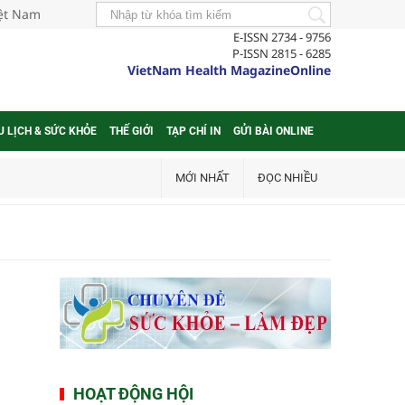
iệt Nam
E-ISSN 2734 - 9756
P-ISSN 2815 - 6285
VietNam Health MagazineOnline
U LỊCH & SỨC KHỎE
THẾ GIỚI
TẠP CHÍ IN
GỬI BÀI ONLINE
MỚI NHẤT
ĐỌC NHIỀU
HOẠT ĐỘNG HỘI