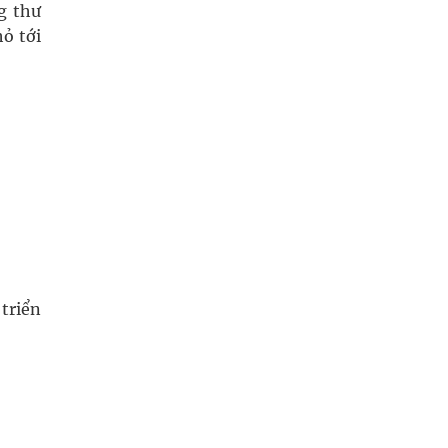
g thư
hỏ tới
triển