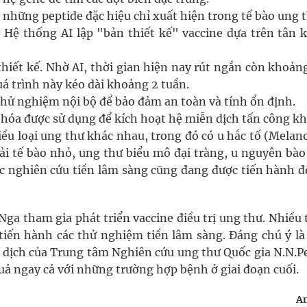
những peptide đặc hiệu chỉ xuất hiện trong tế bào ung t
: Hệ thống AI lập "bản thiết kế" vaccine dựa trên tân 
thiết kế. Nhờ AI, thời gian hiện nay rút ngắn còn khoản
quá trình này kéo dài khoảng 2 tuần.
hử nghiệm nội bộ để bảo đảm an toàn và tính ổn định.
hóa được sử dụng để kích hoạt hệ miễn dịch tấn công kh
ều loại ung thư khác nhau, trong đó có u hắc tố (Melan
i tế bào nhỏ, ung thư biểu mô đại tràng, u nguyên bào
ác nghiên cứu tiền lâm sàng cũng đang được tiến hành đố
ga tham gia phát triển vaccine điều trị ung thư. Nhiều
iến hành các thử nghiệm tiền lâm sàng. Đáng chú ý là
n dịch của Trung tâm Nghiên cứu ung thư Quốc gia N.N.Pe
ả ngay cả với những trường hợp bệnh ở giai đoạn cuối.
A