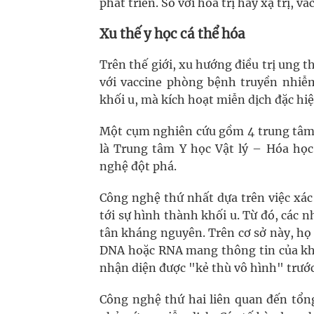
phát triển. So với hóa trị hay xạ trị, 
Xu thế y học cá thể hóa
Trên thế giới, xu hướng điều trị ung t
với vaccine phòng bệnh truyền nhiễm
khối u, mà kích hoạt miễn dịch đặc hiệu
Một cụm nghiên cứu gồm 4 trung tâm 
là Trung tâm Y học Vật lý – Hóa học
nghệ đột phá.
Công nghệ thứ nhất dựa trên việc xác
tới sự hình thành khối u. Từ đó, các 
tân kháng nguyên. Trên cơ sở này, họ 
DNA hoặc RNA mang thông tin của khá
nhận diện được "kẻ thù vô hình" trướ
Công nghệ thứ hai liên quan đến tổng