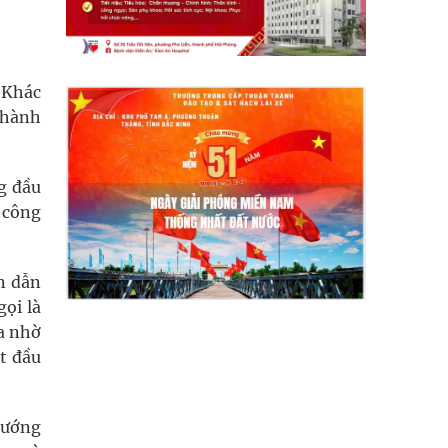
. Khác
thành
g đầu
 công
n dẫn
gọi là
ra nhờ
t đầu
hướng