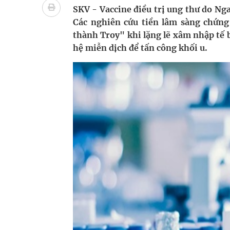
Quan Bằng Chứng Dược Lý Và Cơ Chế Phân Tử
SKV - Vaccine điều trị ung thư do Nga
Các nghiên cứu tiền lâm sàng chứng
Xây dựng bản đồ mạng lưới cấp cứu ngoại viện t
thành Troy" khi lặng lẽ xâm nhập tế 
hệ miễn dịch để tấn công khối u.
"Nền kinh tế bạc" có thể trở thành động lực tăn
Đắk Lắk: Đẩy nhanh tiến độ khám sức khỏe định 
Tổng hợp những cách trị thâm body nách, bẹn, m