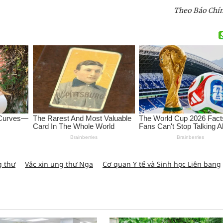
Theo Báo Chí
g thư
Vắc xin ung thư Nga
Cơ quan Y tế và Sinh học Liên bang