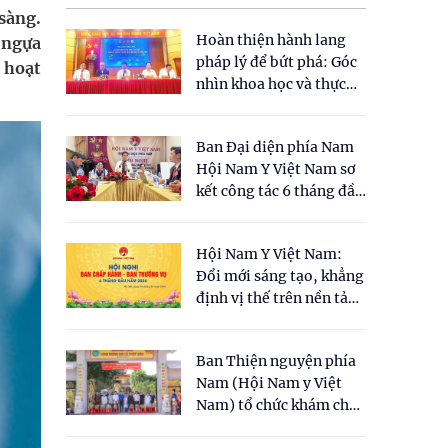
 sàng.
Hoàn thiện hành lang
 ngựa
pháp lý để bứt phá: Góc
 hoạt
nhìn khoa học và thực
tiễn tại Tọa đàm " Đề
xuất một số nội dung
Ban Đại diện phía Nam
cho Luật Y dược cổ
Hội Nam Y Việt Nam sơ
truyền Việt Nam"
kết công tác 6 tháng đầu
năm 2026
Hội Nam Y Việt Nam:
Đổi mới sáng tạo, khẳng
định vị thế trên nền tảng
y học cổ truyền và khoa
học hiện đại
Ban Thiện nguyện phía
Nam (Hội Nam y Việt
Nam) tổ chức khám chữa
bệnh y học cổ truyền và