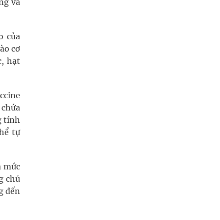
ông và
o của
ào cơ
, hạt
ccine
 chứa
 tính
hể tự
a mức
g chủ
ng đến