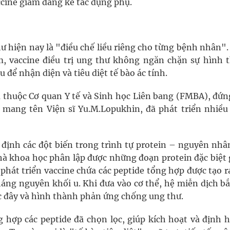
vaccine giảm đáng kể tác dụng phụ.
hư hiện nay là "điều chế liều riêng cho từng bệnh nhân"
, vaccine điều trị ung thư không ngăn chặn sự hình 
 để nhận diện và tiêu diệt tế bào ác tính.
thuộc Cơ quan Y tế và Sinh học Liên bang (FMBA), đứn
 mang tên Viện sĩ Yu.M.Lopukhin, đã phát triển nhiều
 định các đột biến trong trình tự protein – nguyên nhâ
nhà khoa học phân lập được những đoạn protein đặc biệt 
phát triển vaccine chứa các peptide tổng hợp được tạo 
ng nguyên khối u. Khi đưa vào cơ thể, hệ miễn dịch bắ
c đây và hình thành phản ứng chống ung thư.
 hợp các peptide đã chọn lọc, giúp kích hoạt và định 