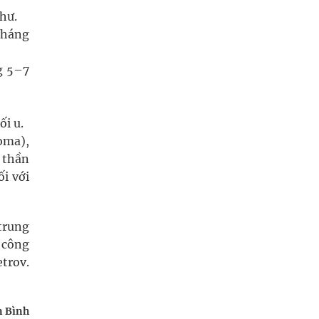
hư.
kháng
g 5–7
ối u.
oma),
 thần
i với
 trung
 công
trov.
n Bình