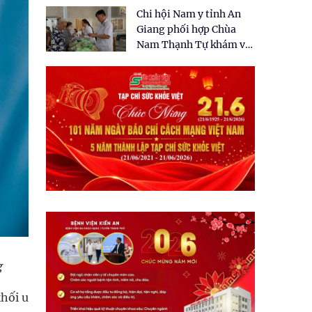
tặng quà cho 150 người
Chi hội Nam y tỉnh An
dân tại xã Tân Tập
Giang phối hợp Chùa
Nam Thạnh Tự khám và
cấp thuốc miễn phí cho
nhân dân
g
khối u