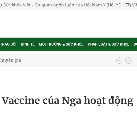
tử Sức khỏe Việt - Cơ quan ngôn luận của Hội Nam Y (Hội YDHCT) V
 TRAO ĐỔI
KINH TẾ
MÔI TRƯỜNG & SỨC KHỎE
PHÁP LUẬT & SỨC KHỎE
D
 chuyên gia
nghiệm thực tế
 Vaccine của Nga hoạt động
ngừa ung thư
 Máu Của Các Loài Nhân Sâm (Panax Spp.): Tổng