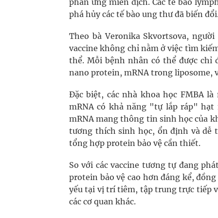
phản ứng miễn dịch. Các tế bào lympho
phá hủy các tế bào ung thư đã biến đổi
Theo bà Veronika Skvortsova, người
vaccine không chỉ nằm ở việc tìm ki
thể. Mỗi bệnh nhân có thể được chỉ 
nano protein, mRNA trong liposome, ve
Đặc biệt, các nhà khoa học FMBA là 
mRNA có khả năng "tự lắp ráp" hạt 
mRNA mang thông tin sinh học của kh
tương thích sinh học, ổn định và dễ 
tổng hợp protein bảo vệ cần thiết.
So với các vaccine tương tự đang phá
protein bảo vệ cao hơn đáng kể, đồng
yếu tại vị trí tiêm, tập trung trực t
các cơ quan khác.