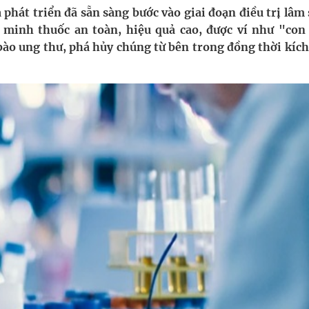
 phát triển đã sẵn sàng bước vào giai đoạn điều trị lâm
 minh thuốc an toàn, hiệu quả cao, được ví như "con
oàn quốc
bào ung thư, phá hủy chúng từ bên trong đồng thời kích
g trưởng mới của Việt Nam
kỳ, khám sàng lọc cho người dân
ông cực hiệu quả