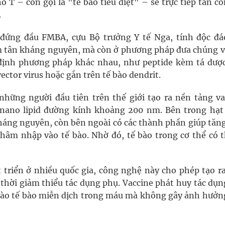
 T – còn gọi là "tế bào tiêu diệt" – sẽ trực tiếp tấn c
.
 đứng đầu FMBA, cựu Bộ trưởng Y tế Nga, tính độc đá
ếm tân kháng nguyên, mà còn ở phương pháp đưa chúng v
định phương pháp khác nhau, như peptide kèm tá dược
ctor virus hoặc gắn trên tế bào dendrit.
những người đầu tiên trên thế giới tạo ra nền tảng va
nano lipid đường kính khoảng 200 nm. Bên trong hạt
áng nguyên, còn bên ngoài có các thành phần giúp tăng
thâm nhập vào tế bào. Nhờ đó, tế bào trong cơ thể có t
t triển ở nhiều quốc gia, công nghệ này cho phép tạo r
 thời giảm thiểu tác dụng phụ. Vaccine phát huy tác dụn
iếp vào tế bào miễn dịch trong máu mà không gây ảnh hưở