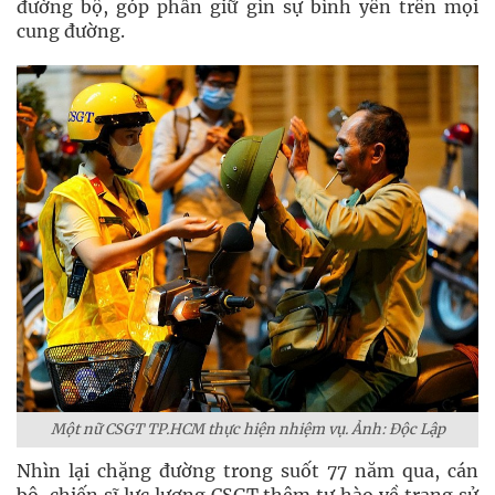
đường bộ, góp phần giữ gìn sự bình yên trên mọi
cung đường.
Một nữ CSGT TP.HCM thực hiện nhiệm vụ. Ảnh: Độc Lập
Nhìn lại chặng đường trong suốt 77 năm qua, cán