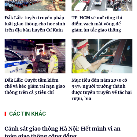
Đắk Lắk: tuyên truyền pháp
TP. HCM sẽ mở rộng thí
luật giao thông cho học sinh
điểm vạch mắt võng để
trên địa bàn huyện Cư Kuin
giảm ùn tắc giao thông
Đắk Lắk: Quyết tâm kiềm
Mục tiêu đến năm 2030 có
chế và kéo giảm tai nạn giao
95% người trưởng thành
thông trên cả 3 tiêu chí
được tuyên truyền về tác hại
rượu, bia
CÁC TIN KHÁC
Cảnh sát giao thông Hà Nội: Hết mình vì an
toàn giao thông cộng đồng