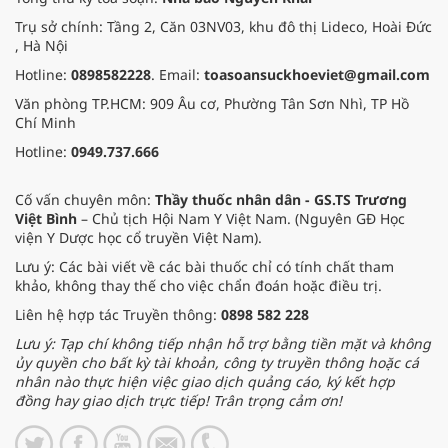
Trụ sở chính: Tầng 2, Căn 03NV03, khu đô thị Lideco, Hoài Đức
, Hà Nội
Hotline:
0898582228
. Email:
toasoansuckhoeviet@gmail.com
Văn phòng TP.HCM: 909 Âu cơ, Phường Tân Sơn Nhì, TP Hồ
Chí Minh
Hotline:
0949.737.666
Cố vấn chuyên môn:
Thầy thuốc nhân dân - GS.TS Trương
Việt Bình
– Chủ tịch Hội Nam Y Việt Nam. (Nguyên GĐ Học
viện Y Dược học cổ truyền Việt Nam).
Lưu ý: Các bài viết về các bài thuốc chỉ có tính chất tham
khảo, không thay thế cho việc chẩn đoán hoặc điều trị.
Liên hệ hợp tác Truyền thông:
0898 582 228
Lưu ý: Tạp chí không tiếp nhận hỗ trợ bằng tiền mặt và không
ủy quyền cho bất kỳ tài khoản, công ty truyền thông hoặc cá
nhân nào thực hiện việc giao dịch quảng cáo, ký kết hợp
đồng hay giao dịch trực tiếp! Trân trọng cảm ơn!