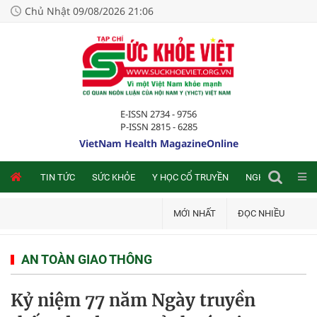
Chủ Nhật 09/08/2026 21:06
E-ISSN 2734 - 9756
P-ISSN 2815 - 6285
VietNam Health MagazineOnline
NLINE
TIN TỨC
SỨC KHỎE
Y HỌC CỔ TRUYỀN
NGHIÊN CỨU TRA
MỚI NHẤT
ĐỌC NHIỀU
AN TOÀN GIAO THÔNG
Kỷ niệm 77 năm Ngày truyền