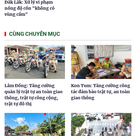
Đắk Lắk: Xử lý vi phạm
nồng độ cồn "không có
vùng cấm"
CÙNG CHUYÊN MỤC
Lâm Đồng: Tăng cường
Kon Tum: Tăng cường công
quản lý trật tự an toàn giao
tác đảm bảo trật tự, an toàn
thông, trật tự công cộng,
giao thông
trật tự đô thị