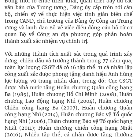
Đồng thời tổ chức triển khai, quán triệt đầy đủ các
văn bản của Trung ương, Đảng ủy cấp trên tới cán
bộ, chiến sỹ về thực hiện việc tinh giản biên chế
trong CAND, chủ trương của Đảng ủy Công an Trung
ương và lãnh đạo Bộ về việc điều động cán bộ từ cơ
quan Bộ về Công an địa phương góp phần hoàn
thành xuất sắc nhiệm vụ chính trị.
Với những thành tích xuất sắc trong quá trình xây
dựng, chiến đấu và trưởng thành trong 77 năm qua,
toàn lực lượng CSGT đã có 16 tập thể, 11 cá nhân lập
công xuất sắc được phong tặng danh hiệu Anh hùng
lực lượng vũ trang nhân dân, trong đó: Cục CSGT
được Nhà nước tặng Huân chương Quân công hạng
Ba (1985), Huân chương Hồ Chí Minh (2008), Huân
chương Lao động hạng Nhì (2004), Huân chương
Chiến công hạng Ba (2007), Huân chương Quân
công hạng Nhì (2014), Huân chương Bảo vệ Tổ quốc
hạng Nhì (2006), Huân chương Bảo vệ Tổ quốc hạng
Nhất (2011); Huân chương chiến công hạng Nhất
(2016); Nhiều tập thể, cá nhân được tặng thưởng