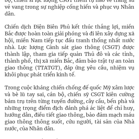
bộ, chiến sĩ lực lượng CSGT thêm tự hào về trang sử
vẻ vang trong sự nghiệp cống hiến và phục vụ Nhân
dân.
Chiến dịch Điện Biên Phủ kết thúc thắng lợi, miền
Bắc được hoàn toàn giải phóng và đi lên xây dựng xã
hội, miền Nam tiếp tục đấu tranh thống nhất nước
nhà. Lực lượng Cảnh sát giao thông (CSGT) được
thành lập, tham gia tiếp quản Thủ đô và các tỉnh,
thành phố, thị xã miền Bắc, đảm bảo trật tự an toàn
giao thông (TTATGT), đáp ứng yêu cầu, nhiệm vụ
khôi phục phát triển kinh tế.
Trong cuộc kháng chiến chống đế quốc Mỹ xâm lược
và bè lũ tay sai, cán bộ, chiến sỹ CSGT kiên cường
bám trụ trên từng tuyến đường, cây cầu, bến phà và
những trọng điểm địch đánh phá ác liệt để chỉ huy,
hướng dẫn, điều tiết giao thông, bảo đảm mạch máu
giao thông thông suốt, cứu người, tài sản của Nhà
nước, của Nhân dân.