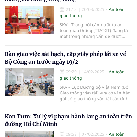
21:13
|
20/03/2025
An toàn
giao thông
SKV - Trong bối cảnh trật tự an
toàn giao thông (TTATGT) đang là
một trong những vấn đề được
quan tâm hàng đầu, lực lượng
Cảnh sát giao thông (CSGT) Hà Nội
Bàn giao việc sát hạch, cấp giấy phép lái xe về
không ngừng nỗ lực nhằm nâng
cao nhận thức và ý thức chấp hành
Bộ Công an trước ngày 19/2
pháp luật của người dân.
09:20
|
14/02/2025
An toàn
giao thông
SKV - Cục Đường bộ Việt Nam (Bộ
Giao thông vận tải) vừa có văn bản
gửi sở giao thông vận tải các tỉnh,
thành phố trực thuộc Trung ương
chuẩn bị bàn giao nhiệm vụ quản
Kon Tum: Xử lý vi phạm hành lang an toàn trên
lý Nhà nước về sát hạch, cấp giấy
phép lái xe từ Bộ Giao thông vận
đường Hồ Chí Minh
tải (Bộ GTVT) sang Bộ Công an.
09:58
|
07/02/2025
An toàn