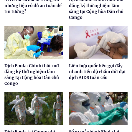
nhưng liệu có đủ an toàn để
đăng ký thử nghiệm lâm
tin tưởng?
sàng tại Cộng hòa Dân chủ
Congo
Dịch Ebola: Chính thức mở
Liên hợp quốc kêu gọi đẩy
đăng ký thử nghiệm lâm
nhanh tiến độ chấm dứt đại
sàng tại Cộng hòa Dân chủ
dịch AIDS toàn cầu
Congo
Dịch Ebola tại Congo ghi
Số ca mắc bệnh Ebola tại