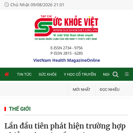
Chủ Nhật 09/08/2026 21:01
E-ISSN 2734 - 9756
P-ISSN 2815 - 6285
VietNam Health MagazineOnline
NLINE
TIN TỨC
SỨC KHỎE
Y HỌC CỔ TRUYỀN
NGHIÊN CỨU TRA
MỚI NHẤT
ĐỌC NHIỀU
THẾ GIỚI
Lần đầu tiên phát hiện trường hợp