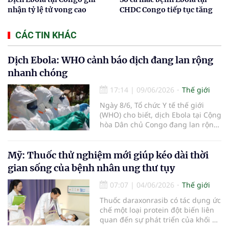
nhận tỷ lệ tử vong cao
CHDC Congo tiếp tục tăng
CÁC TIN KHÁC
Dịch Ebola: WHO cảnh báo dịch đang lan rộng
nhanh chóng
17:14
|
09/06/2026
Thế giới
Ngày 8/6, Tổ chức Y tế thế giới
(WHO) cho biết, dịch Ebola tại Cộng
hòa Dân chủ Congo đang lan rộng
nhanh chóng, số ca mắc ngày càng
tăng, phạm vi địa lý rộng hơn và
lây truyền xuyên biên giới sang
Mỹ: Thuốc thử nghiệm mới giúp kéo dài thời
Uganda.
gian sống của bệnh nhân ung thư tụy
07:07
|
04/06/2026
Thế giới
Thuốc daraxonrasib có tác dụng ức
chế một loại protein đột biến liên
quan đến sự phát triển của khối u,