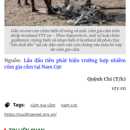
Gần 10.000 con chim biển tử vong và mắc cúm gia cầm trên
khắp Scotland VTV.vn - Theo NatureScot, một số loài chim
guillemot, mòng biển và nhạn biển ở Scotland đã phải chịu
"tổn thất lớn" tại các đàn sinh sản của chúng vào mùa hè này
do cúm gia cầm.
Nguồn:
Lần đầu tiên phát hiện trường hợp nhiễm
cúm gia cầm tại Nam Cực
Quỳnh Chi (T/h)
vtv.vn
Tags:
cúm gia cầm
nam cực
https://suckhoeviet.org.vn/