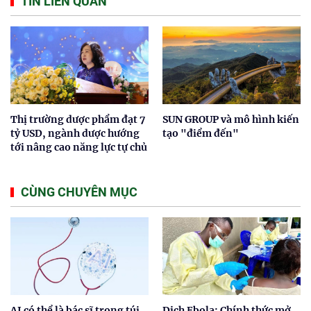
TIN LIÊN QUAN
Thị trường dược phẩm đạt 7
SUN GROUP và mô hình kiến
tỷ USD, ngành dược hướng
tạo "điểm đến"
tới nâng cao năng lực tự chủ
CÙNG CHUYÊN MỤC
AI có thể là bác sĩ trong túi
Dịch Ebola: Chính thức mở