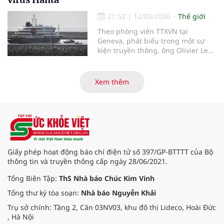
mảnh hệ thống. Rockwell
Automation và Cytiva vừa công bố
21:52
|
12/05/2026
Thế giới
nền tảng Figurate SCADA, một hệ
Theo phóng viên TTXVN tại
thống giám sát và thu thập dữ liệu
Geneva, phát biểu trong một sự
được thiết kế để tăng tốc quá trình
kiện truyền thông, ông Olivier Le
chuyển đổi số trong sản xuất dược
Polain - người đứng đầu bộ phận
phẩm sinh học.
dịch tễ học và phân tích dữ liệu
phục vụ ứng phó của Tổ chức Y tế
Xem thêm
thế giới (WHO) - ngày 11/5 đã cung
cấp thêm thông tin về khả năng lây
nhiễm của virus Hanta.
Giấy phép hoạt động báo chí điện tử số 397/GP-BTTTT của Bộ
thông tin và truyền thông cấp ngày 28/06/2021.
Tổng Biên Tập:
ThS Nhà báo Chúc Kim Vinh
Tổng thư ký tòa soạn:
Nhà báo Nguyễn Khải
Trụ sở chính: Tầng 2, Căn 03NV03, khu đô thị Lideco, Hoài Đức
, Hà Nội