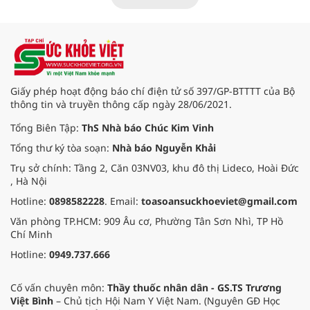
viện Bạch Mai cơ sở Ninh Bình.
Giấy phép hoạt động báo chí điện tử số 397/GP-BTTTT của Bộ
thông tin và truyền thông cấp ngày 28/06/2021.
Tổng Biên Tập:
ThS Nhà báo Chúc Kim Vinh
Tổng thư ký tòa soạn:
Nhà báo Nguyễn Khải
Trụ sở chính: Tầng 2, Căn 03NV03, khu đô thị Lideco, Hoài Đức
, Hà Nội
Hotline:
0898582228
. Email:
toasoansuckhoeviet@gmail.com
Văn phòng TP.HCM: 909 Âu cơ, Phường Tân Sơn Nhì, TP Hồ
Chí Minh
Hotline:
0949.737.666
Cố vấn chuyên môn:
Thầy thuốc nhân dân - GS.TS Trương
Việt Bình
– Chủ tịch Hội Nam Y Việt Nam. (Nguyên GĐ Học