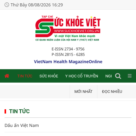
Thứ Bảy 08/08/2026 16:29
E-ISSN 2734 - 9756
P-ISSN 2815 - 6285
VietNam Health MagazineOnline
NLINE
TIN TỨC
SỨC KHỎE
Y HỌC CỔ TRUYỀN
NGHIÊN CỨU TRA
MỚI NHẤT
ĐỌC NHIỀU
TIN TỨC
Dấu ấn Việt Nam