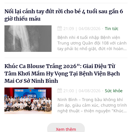
mở rộng mạng lưới điều phối, tăng
cường truyền thông, hoàn thiện
Nối lại cánh tay đứt rời cho bé 4 tuổi sau gần 6
quy trình chuyên môn và hệ thống
giờ thiếu máu
pháp luật để thúc đẩy lĩnh vực
hiến và ghép mô tạng.
21:09
|
04/08/2026
Tin tức
Bệnh nhi 4 tuổi nhập Bệnh viện
Trung ương Quân đội 108 với cánh
tay phải bị nhổ giật, đứt rời hoàn
toàn do tai nạn giao thông. Dù
mạch máu, thần kinh bị tổn
thương nặng và thời gian thiếu
Khúc Ca Blouse Trắng 2026": Giai Điệu Từ
máu kéo dài, các bác sĩ đã tái lập
Tâm Khơi Mầm Hy Vọng Tại Bệnh Viện Bạch
tuần hoàn thành công sau ca vi
Mai Cơ Sở Ninh Bình
phẫu kéo dài 3 giờ.
21:00
|
04/08/2026
Sức khỏe
Ninh Bình – Trong bầu không khí
ấm áp, giàu cảm xúc, chương trình
nghệ thuật – thiện nguyện "Khúc
ca Blouse trắng" đã chính thức
khởi động hành trình năm 2026 với
điểm dừng chân đầu tiên tại Bệnh
Xem thêm