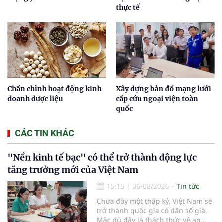
thực tế
Chấn chỉnh hoạt động kinh
Xây dựng bản đồ mạng lưới
doanh dược liệu
cấp cứu ngoại viện toàn
quốc
CÁC TIN KHÁC
"Nền kinh tế bạc" có thể trở thành động lực
tăng trưởng mới của Việt Nam
15:15
|
06/08/2026
Tin tức
Chưa đầy một thập kỷ, Việt Nam sẽ
trở thành quốc gia có dân số già.
Mặc dù đây là thách thức về an