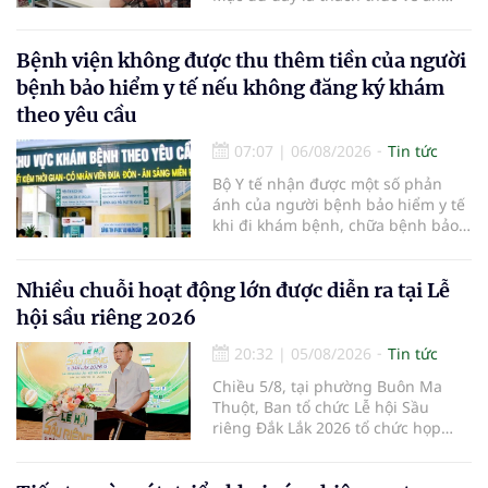
sinh xã hội, tuy nhiên cũng mở ra
"nền kinh tế bạc", lĩnh vực dự báo
có giá trị hàng tỷ USD.
Bệnh viện không được thu thêm tiền của người
bệnh bảo hiểm y tế nếu không đăng ký khám
theo yêu cầu
07:07
|
06/08/2026
Tin tức
Bộ Y tế nhận được một số phản
ánh của người bệnh bảo hiểm y tế
khi đi khám bệnh, chữa bệnh bảo
hiểm y tế đúng trình tự, thủ tục
quy định, không đăng ký khám
bệnh, chữa bệnh theo yêu cầu
Nhiều chuỗi hoạt động lớn được diễn ra tại Lễ
nhưng vẫn phải nộp thêm các chi
hội sầu riêng 2026
phí khám bệnh, chữa bệnh ngoài
phần cùng chi trả.
20:32
|
05/08/2026
Tin tức
Chiều 5/8, tại phường Buôn Ma
Thuột, Ban tổ chức Lễ hội Sầu
riêng Đắk Lắk 2026 tổ chức họp
báo thông tin về các hoạt động của
Lễ hội Sầu riêng Đắk Lắk 2026.Lễ