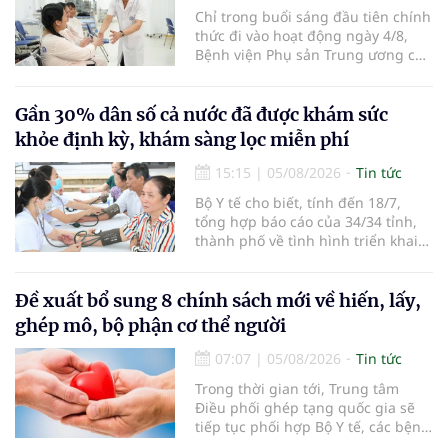
Chỉ trong buổi sáng đầu tiên chính
thức đi vào hoạt động ngày 4/8,
Bệnh viện Phụ sản Trung ương cơ
sở 2 đã tiếp đón hơn 500 lượt
người đến khám, điều trị và đón
em bé đầu tiên chào đời.
Gần 30% dân số cả nước đã được khám sức
khỏe định kỳ, khám sàng lọc miễn phí
15:15
|
05/08/2026
Tin tức
Bộ Y tế cho biết, tính đến 18/7,
tổng hợp báo cáo của 34/34 tỉnh,
thành phố về tình hình triển khai
khám sức khỏe định kỳ, khám sàng
lọc miễn phí cho người dân, ghi
nhận 32.286.360 người, chiếm gần
Đề xuất bổ sung 8 chính sách mới về hiến, lấy,
30% dân số cả nước đã được khám
ghép mô, bộ phận cơ thể người
sức khỏe định kỳ năm nay.
07:07
|
05/08/2026
Tin tức
Trong thời gian tới, Trung tâm
Điều phối ghép tạng quốc gia sẽ
tiếp tục phối hợp Bộ Y tế, các bệnh
viện và các cơ quan liên quan để