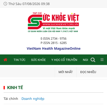
Thứ Sáu 07/08/2026 09:38
E-ISSN 2734 - 9756
P-ISSN 2815 - 6285
VietNam Health MagazineOnline
NLINE
TIN TỨC
SỨC KHỎE
Y HỌC CỔ TRUYỀN
NGHIÊN CỨU TRA
MỚI NHẤT
ĐỌC NHIỀU
KINH TẾ
Tài chính
Doanh nghiệp