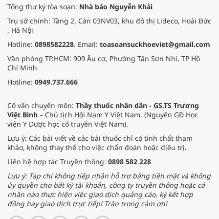
Tổng thư ký tòa soạn:
Nhà báo Nguyễn Khải
Trụ sở chính: Tầng 2, Căn 03NV03, khu đô thị Lideco, Hoài Đức
, Hà Nội
Hotline:
0898582228
. Email:
toasoansuckhoeviet@gmail.com
Văn phòng TP.HCM: 909 Âu cơ, Phường Tân Sơn Nhì, TP Hồ
Chí Minh
Hotline:
0949.737.666
Cố vấn chuyên môn:
Thầy thuốc nhân dân - GS.TS Trương
Việt Bình
– Chủ tịch Hội Nam Y Việt Nam. (Nguyên GĐ Học
viện Y Dược học cổ truyền Việt Nam).
Lưu ý: Các bài viết về các bài thuốc chỉ có tính chất tham
khảo, không thay thế cho việc chẩn đoán hoặc điều trị.
Liên hệ hợp tác Truyền thông:
0898 582 228
Lưu ý: Tạp chí không tiếp nhận hỗ trợ bằng tiền mặt và không
ủy quyền cho bất kỳ tài khoản, công ty truyền thông hoặc cá
nhân nào thực hiện việc giao dịch quảng cáo, ký kết hợp
đồng hay giao dịch trực tiếp! Trân trọng cảm ơn!