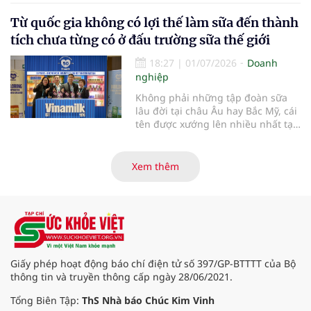
hoạt, làm việc, vận động và nghỉ
Từ quốc gia không có lợi thế làm sữa đến thành
ngơi hằng ngày, với sự hỗ trợ từ
các giải pháp công nghệ phù hợp.
tích chưa từng có ở đấu trường sữa thế giới
18:27
|
01/07/2026
Doanh
nghiệp
Không phải những tập đoàn sữa
lâu đời tại châu Âu hay Bắc Mỹ, cái
tên được xướng lên nhiều nhất tại
Giải thưởng Đổi mới Ngành sữa
Thế giới (World Dairy Innovation
Awards) 2026 lại đến từ Việt Nam.
Xem thêm
Vinamilk gây bất ngờ lớn khi giành
chiến thắng áp đảo với 5 hạng
mục giải thưởng, tạo nên một kỷ
lục chưa từng có trong lịch sử giải.
Điều gì giúp đại diện từ Việt Nam
tạo nên kỳ tích đặc biệt này?
Giấy phép hoạt động báo chí điện tử số 397/GP-BTTTT của Bộ
thông tin và truyền thông cấp ngày 28/06/2021.
Tổng Biên Tập:
ThS Nhà báo Chúc Kim Vinh