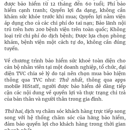
được bảo hiểm từ 12 tháng đến 60 tuổi; Phí bảo
hiểm cạnh tranh; Quyền lợi đa dạng, không cần
khám sức khỏe trước khi mua; Quyền lợi nằm viện
áp dụng cho cả các chi phí do tai nạn; Bảo lãnh nội
trú trên hơn 200 bệnh viện trên toàn quốc; Không
loại trừ chi phí do dịch bệnh; Được lựa chọn phòng
khám, bệnh viện một cách tự do, không cần đúng
tuyến.
Về chương trình bảo hiểm sức khoẻ toàn diện cho
cán bộ nhân viên tại một doanh nghiệp, tổ chức, đại
diện TVC chia sẻ lý do tại nên chọn mua bảo hiệm
thông qua TVC như:
Thứ nhất
, thông qua apps
mobile HiStaff, người được bảo hiểm dễ dàng tiếp
cận các nội dung về quyền lợi và thực trạng chi trả
của bản thân và người thân trong gia đình.
Thứ hai
, dịch vụ chăm sóc khách hàng trực tiếp song
song với hệ thống chăm sóc của hãng bảo hiểm,
đảm bảo quyền lợi cho khách hàng trong thời gian