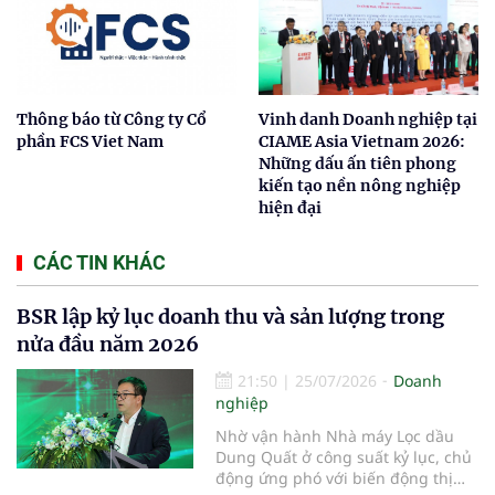
Thông báo từ Công ty Cổ
Vinh danh Doanh nghiệp tại
phần FCS Viet Nam
CIAME Asia Vietnam 2026:
Những dấu ấn tiên phong
kiến tạo nền nông nghiệp
hiện đại
CÁC TIN KHÁC
BSR lập kỷ lục doanh thu và sản lượng trong
nửa đầu năm 2026
21:50
|
25/07/2026
Doanh
nghiệp
Nhờ vận hành Nhà máy Lọc dầu
Dung Quất ở công suất kỷ lục, chủ
động ứng phó với biến động thị