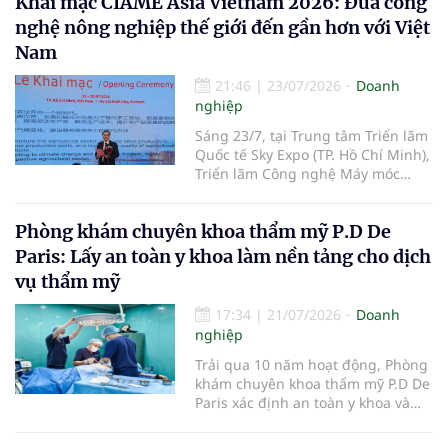
Khai mạc CIAME Asia Vietnam 2026: Đưa công
đặt trước tại Việt Nam với giá từ
Anh hùng Lao động, Tổng Giám
31,99 triệu đồng.
nghệ nông nghiệp thế giới đến gần hơn với Việt
đốc Vinamilk - được trao tặng Huân
chương Độc lập hạng Ba vì những
Nam
thành tích đặc biệt xuất sắc trong
công tác, góp phần vào sự nghiệp
21:46
|
23/07/2026
Doanh
xây dựng chủ nghĩa xã hội và bảo
nghiệp
vệ Tổ quốc.
Sáng 23/7, tại Trung tâm Triển lãm
Quốc tế Sky Expo (TP. Hồ Chí Minh),
Triển lãm Công nghệ Máy móc
Nông nghiệp Quốc tế Việt Nam
2026 (CIAME Asia Vietnam 2026)
Phòng khám chuyên khoa thẩm mỹ P.D De
chính thức khai mạc, mở đầu cho
chuỗi hoạt động kết nối công
Paris: Lấy an toàn y khoa làm nền tảng cho dịch
nghệ, xúc tiến thương mại và hợp
vụ thẩm mỹ
tác đầu tư trong lĩnh vực cơ giới
hóa nông nghiệp giữa Việt Nam
17:34
|
21/07/2026
Doanh
với các quốc gia trong khu vực và
nghiệp
trên thế giới.
Trải qua 10 năm hoạt động, Phòng
khám chuyên khoa thẩm mỹ P.D De
Paris xác định an toàn y khoa và
tuân thủ pháp luật là nguyên tắc
xuyên suốt. Phòng khám chú trọng