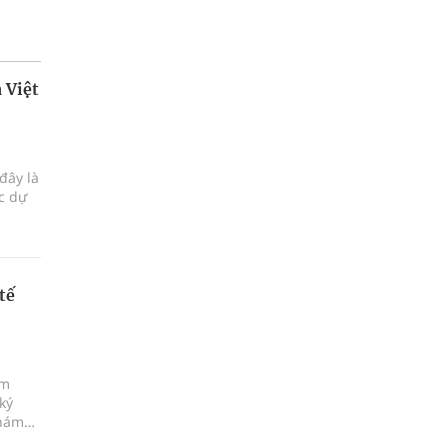
 Việt
đây là
ực dự
tế
ám
ký
khám