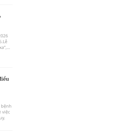
6
2026
6.Lễ
xa”,
ột, xã
điều
c bệnh
 việc
uỵ.