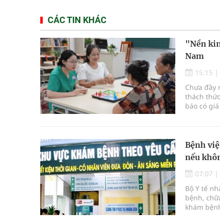
CÁC TIN KHÁC
"Nền kin
Nam
15:15
Chưa đầy m
thách thức
báo có giá
Bệnh việ
nếu khôn
07:07
Bộ Y tế n
bệnh, chữa
khám bệnh
bệnh, chữ