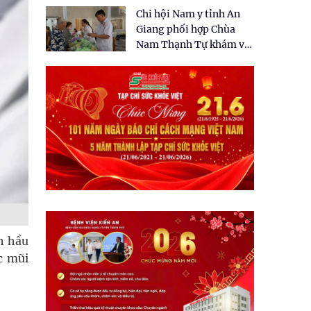
tặng quà cho 150 người
Chi hội Nam y tỉnh An
dân tại xã Tân Tập
Giang phối hợp Chùa
Nam Thạnh Tự khám và
cấp thuốc miễn phí cho
nhân dân
h hầu
c mũi