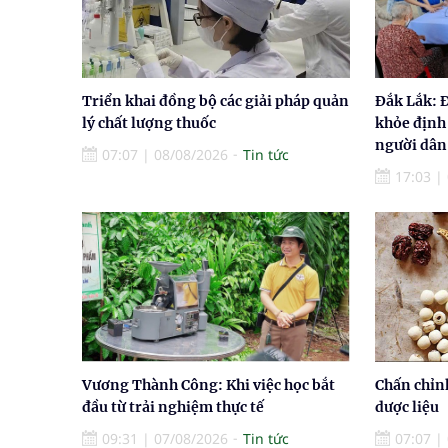
Triển khai đồng bộ các giải pháp quản
Đắk Lắk: 
lý chất lượng thuốc
khỏe định
người dân
07:07
|
08/08/2026
Tin tức
17:03
|
Vương Thành Công: Khi việc học bắt
Chấn chỉn
đầu từ trải nghiệm thực tế
dược liệu
09:31
|
07/08/2026
Tin tức
07:07
|