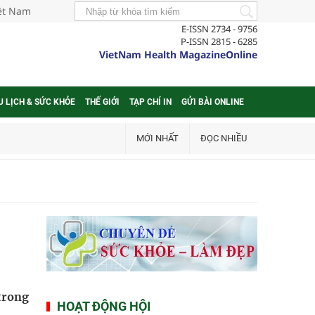
iệt Nam
E-ISSN 2734 - 9756
P-ISSN 2815 - 6285
VietNam Health MagazineOnline
U LỊCH & SỨC KHỎE
THẾ GIỚI
TẠP CHÍ IN
GỬI BÀI ONLINE
MỚI NHẤT
ĐỌC NHIỀU
trong
HOẠT ĐỘNG HỘI