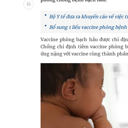
Vương Thành Công: Khi việc học bắt đầu từ trải 
Tầm soát sớm ung thư vú giúp cứu sống hàng ng
Bộ Y tế đưa ra khuyến cáo về việc
Bổ sung 1 liều vaccine phòng bệnh
Giải pháp nâng cao thị lực thời hiện đại
Vaccine phòng bạch hầu được chỉ định
Triển khai đồng bộ các giải pháp quản lý chất lư
Chống chỉ định tiêm vaccine phòng b
ứng nặng với vaccine cùng thành phần 