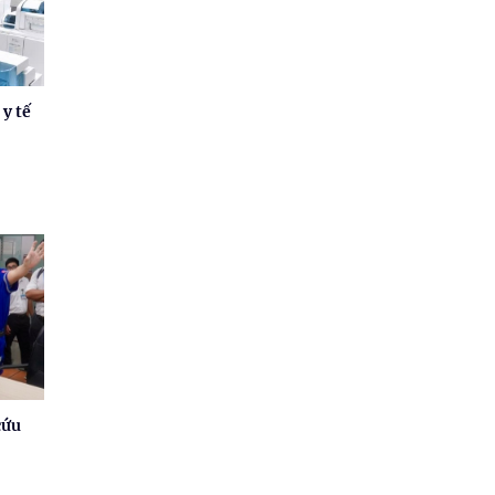
 y tế
cứu