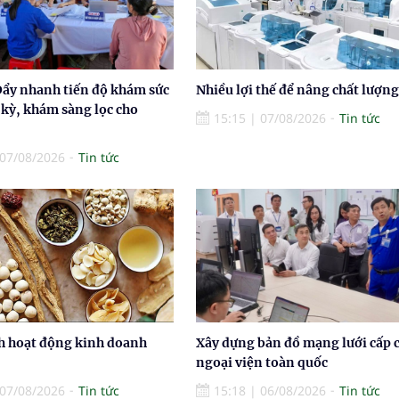
Đẩy nhanh tiến độ khám sức
Nhiều lợi thế để nâng chất lượng
 kỳ, khám sàng lọc cho
15:15
|
07/08/2026
Tin tức
07/08/2026
Tin tức
h hoạt động kinh doanh
Xây dựng bản đồ mạng lưới cấp 
ngoại viện toàn quốc
07/08/2026
Tin tức
15:18
|
06/08/2026
Tin tức