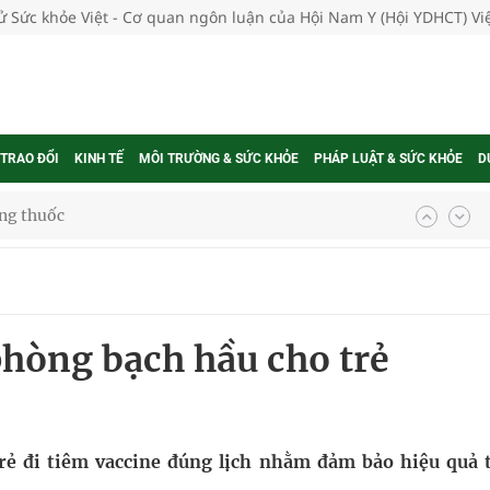
tử Sức khỏe Việt - Cơ quan ngôn luận của Hội Nam Y (Hội YDHCT) V
 TRAO ĐỔI
KINH TẾ
MÔI TRƯỜNG & SỨC KHỎE
PHÁP LUẬT & SỨC KHỎE
D
g, nhiệt độ cao nhất 35 độ
kỳ, khám sàng lọc cho người dân
phòng bạch hầu cho trẻ
ông cực hiệu quả
 chuyên gia
trẻ đi tiêm vaccine đúng lịch nhằm đảm bảo hiệu quả 