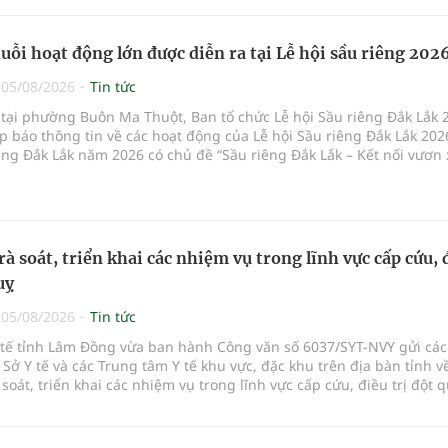
uỗi hoạt động lớn được diễn ra tại Lễ hội sầu riêng 202
|
05/08/2026
Tin tức
 tại phường Buôn Ma Thuột, Ban tổ chức Lễ hội Sầu riêng Đắk Lắk 
p báo thông tin về các hoạt động của Lễ hội Sầu riêng Đắk Lắk 202
êng Đắk Lắk năm 2026 có chủ đề “Sầu riêng Đắk Lắk – Kết nối vươn 
hức từ ngày 15/8/2026 đến ngày 02/9/2026 tại phường Buôn Ma Thu
 phường Tuy Hòa và một số xã trồng sầu riêng trên địa bàn tỉnh.
rà soát, triển khai các nhiệm vụ trong lĩnh vực cấp cứu, 
uỵ
|
05/08/2026
Tin tức
Y tế tỉnh Lâm Đồng vừa ban hành Công văn số 6037/SYT-NVY gửi cá
 Sở Y tế và các Trung tâm Y tế khu vực, đặc khu trên địa bàn tỉnh về
à soát, triển khai các nhiệm vụ trong lĩnh vực cấp cứu, điều trị đột q