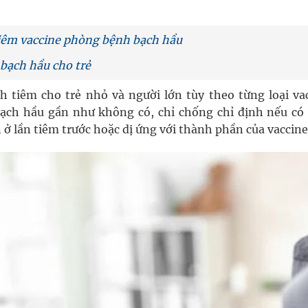
nghiệm thực tế
hìn phụ nữ mỗi năm
 tiêm vaccine phòng bệnh bạch hầu
 bạch hầu cho trẻ
 tiêm cho trẻ nhỏ và người lớn tùy theo từng loại vac
ợng thuốc
ạch hầu gần như không có, chỉ chống chỉ định nếu có
ở lần tiêm trước hoặc dị ứng với thành phần của vaccine