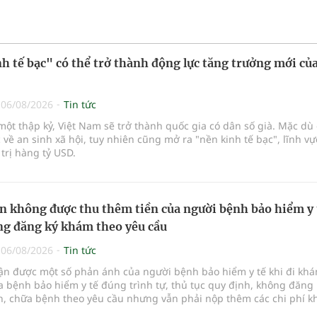
h tế bạc" có thể trở thành động lực tăng trưởng mới của
|
06/08/2026
Tin tức
ột thập kỷ, Việt Nam sẽ trở thành quốc gia có dân số già. Mặc dù 
 về an sinh xã hội, tuy nhiên cũng mở ra "nền kinh tế bạc", lĩnh v
 trị hàng tỷ USD.
n không được thu thêm tiền của người bệnh bảo hiểm y 
g đăng ký khám theo yêu cầu
|
06/08/2026
Tin tức
hận được một số phản ánh của người bệnh bảo hiểm y tế khi đi kh
 bệnh bảo hiểm y tế đúng trình tự, thủ tục quy định, không đăng 
, chữa bệnh theo yêu cầu nhưng vẫn phải nộp thêm các chi phí 
a bệnh ngoài phần cùng chi trả.