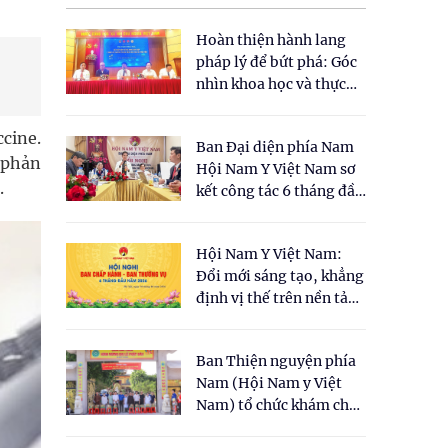
Hoàn thiện hành lang
pháp lý để bứt phá: Góc
nhìn khoa học và thực
tiễn tại Tọa đàm " Đề
xuất một số nội dung
cine.
Ban Đại diện phía Nam
cho Luật Y dược cổ
 phản
Hội Nam Y Việt Nam sơ
truyền Việt Nam"
.
kết công tác 6 tháng đầu
năm 2026
Hội Nam Y Việt Nam:
Đổi mới sáng tạo, khẳng
định vị thế trên nền tảng
y học cổ truyền và khoa
học hiện đại
Ban Thiện nguyện phía
Nam (Hội Nam y Việt
Nam) tổ chức khám chữa
bệnh y học cổ truyền và