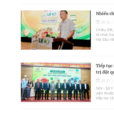
Nhiều ch
20:32
Chiều 5/8,
tổ chức họ
hội Sầu ri
được tổ c
Krông Pắc,
Tiếp tục 
trị đột q
20:31
SKV - Sở 
viện thuộc
tiếp tục r