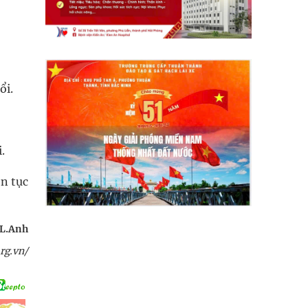
ổi.
.
ên tục
L.Anh
rg.vn/