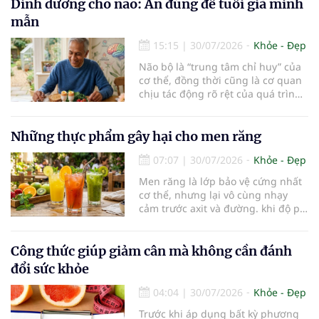
cho các hoạt động tập luyện
Dinh dưỡng cho não: Ăn đúng để tuổi già minh
thường trở thành một thách thức
mẫn
không nhỏ…
15:15
|
30/07/2026
Khỏe - Đẹp
Não bộ là “trung tâm chỉ huy” của
cơ thể, đồng thời cũng là cơ quan
chịu tác động rõ rệt của quá trình
lão hóa. Một chế độ dinh dưỡng
khoa học, kết hợp lối sống lành
mạnh, có thể góp phần bảo vệ tế
Những thực phẩm gây hại cho men răng
bào thần kinh, duy trì trí nhớ và
07:07
|
30/07/2026
Khỏe - Đẹp
giúp NCT sống minh mẫn, tự chủ
lâu hơn.
Men răng là lớp bảo vệ cứng nhất
cơ thể, nhưng lại vô cùng nhạy
cảm trước axit và đường. khi độ pH
trong miệng giảm xuống dưới 5,5,
men răng sẽ bắt đầu mềm đi, mở
đường cho vi khuẩn tấn công và
Công thức giúp giảm cân mà không cần đánh
dẫn đến mòn men răng, sâu răng.
đổi sức khỏe
Dưới đây là những thực phẩm gây
hại cho men răng.
04:04
|
30/07/2026
Khỏe - Đẹp
Trước khi áp dụng bất kỳ phương