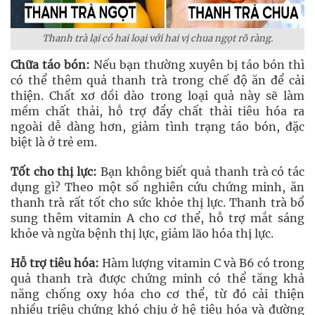
Thanh trà lại có hai loại với hai vị chua ngọt rõ ràng.
Chữa táo bón:
Nếu bạn thường xuyên bị táo bón thì
có thể thêm quả thanh trà trong chế độ ăn để cải
thiện. Chất xơ dồi dào trong loại quả này sẽ làm
mềm chất thải, hỗ trợ đẩy chất thải tiêu hóa ra
ngoài dễ dàng hơn, giảm tình trạng táo bón, đặc
biệt là ở trẻ em.
Tốt cho thị lực:
Bạn không biết quả thanh trà có tác
dụng gì? Theo một số nghiên cứu chứng minh, ăn
thanh trà rất tốt cho sức khỏe thị lực. Thanh trà bổ
sung thêm vitamin A cho cơ thể, hỗ trợ mắt sáng
khỏe và ngừa bệnh thị lực, giảm lão hóa thị lực.
Hỗ trợ tiêu hóa:
Hàm lượng vitamin C và B6 có trong
quả thanh trà được chứng minh có thể tăng khả
năng chống oxy hóa cho cơ thể, từ đó cải thiện
nhiều triệu chứng khó chịu ở hệ tiêu hóa và đường