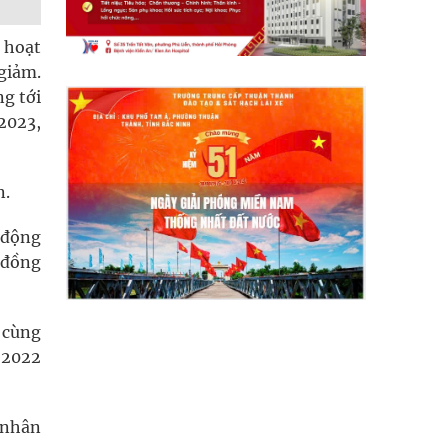
ừ hoạt
giảm.
ng tới
2023,
n.
 động
 đồng
i cùng
 2022
 nhân