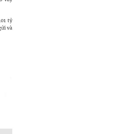
01 tỷ
gửi và