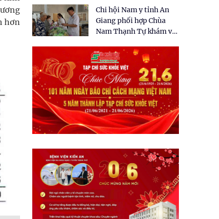
tặng quà cho 150 người
tương
Chi hội Nam y tỉnh An
dân tại xã Tân Tập
Giang phối hợp Chùa
ên hơn
Nam Thạnh Tự khám và
cấp thuốc miễn phí cho
nhân dân