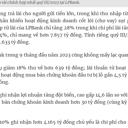
 tài chính hợp nhất quý III/2023 tại LPBank.
ng trả lãi cho người gửi tiền lớn, trong khi thu nhập t
ân khiến hoạt động kinh doanh cốt lõi (cho vay) sụt 
từ lãi của LPBank chỉ tăng 28% trong khi chi phí lãi tă
%, chỉ mang về hơn 7.857 tỷ đồng. Tính riêng quý III/
.633 tỷ đồng.
ank trong 9 tháng đầu năm 2023 cũng không mấy lạc qua
vụ giảm 18% thu về hơn 639 tỷ đồng; lãi thuần từ hoạt
 hoạt động mua bán chứng khoán đầu tư bị lỗ gần 4,5 tỷ
đồng.
 ghi nhận lợi nhuận tăng đột biến, cao gấp 14,6 lần so vớ
ua bán chứng khoán kinh doanh hơn 30 tỷ đồng (cùng kỳ
10% ghi nhận hơn 4.165 tỷ đồng chủ yếu là chi phí cho