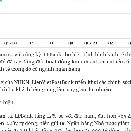
iảm so với cùng kỳ, LPBank cho biết, tình hình kinh tế th
 đó đã tác động đến hoạt động kinh doanh của nhiều cá
nh tế trong đó có ngành ngân hàng.
ng của NHNN, LienVietPostBank triển khai các chính sách
ệ phí cho khách hàng cũng làm suy giảm lợi nhuận.
n hiện
 sản tại LPBank tăng 12% so với đầu năm, đạt hơn 365.4
n 2.287 tỷ đồng; tiền gửi tại Ngân hàng Nhà nước giảm
vay các TCTD khác tăng 9% đạt hơn 35.000 tỷ đồng; ch