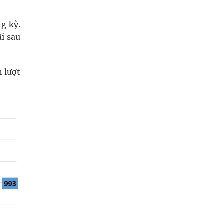
g kỳ.
ãi sau
n lượt