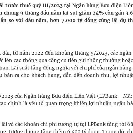
lãi trước thuế quý III/2023 tại Ngân hàng Bưu điện Liên
h chung 9 tháng đầu năm lãi sụt giảm 24% còn gần 3.6
ầm
 lần so với đầu năm, hơn 7.000 tỷ đồng cùng lãi dự th
i sầu riêng 2026
nh vực cấp cứu, điều trị đột quỵ
ạn dài, từ năm 2022 đến khoảng tháng 5/2023, các ngân
ngừa ung thư
dài lên cao thông qua công cụ tiền gửi thông thường hoặ
hạn. Lãi suất tăng đồng nghĩa với chi phí của ngân hàng
vụ bán ra cho khách hàng, dẫn đến doanh thu, lợi nhuậ
II/2023 của Ngân hàng Bưu điện Liên Việt (LPBank - Mã:
g cao chính là yếu tố quan trọng khiến lợi nhuận ngân h
 lãi và các khoản chi phí tương tự tại LPBank tăng tới 
ồng, tương đương tăng thêm 6.400 tỷ đồng. Trong đó, ch