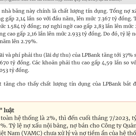
i nhà băng này chính là chất lượng tín dụng. Tổng nợ x
ng gấp 2,14 lần so với đầu năm, lên mức 7.367 tỷ đồng. 
ức 1.584 tỷ đồng; nợ nghi ngờ cao gấp 2,83 lần lên mức 
g cao gấp 2,16 lần lên mức 2.933 tỷ đồng. Do đó, tỷ lệ 
 năm lên 2.79%.
lãi và phí phải thu (lãi dự thu) của LPBank tăng tới 37% 
.670 tỷ đồng. Các khoản phải thu cao gấp 4,59 lần so vớ
053 tỷ đồng.
ạt tăng cho thấy chất lượng tín dụng của LPBank bắt đ
" luật
toàn hệ thống là 2%, thì đến cuối tháng 7/2023, tỷ
6%. Tỷ lệ nợ xấu nội bảng, nợ bán cho Công ty Quản
 Việt Nam (VAMC) chưa xử lý và nợ tiềm ẩn của hệ th