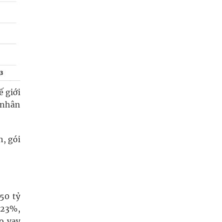
ế giới
 nhân
, gói
50 tỷ
 23%,
o vay