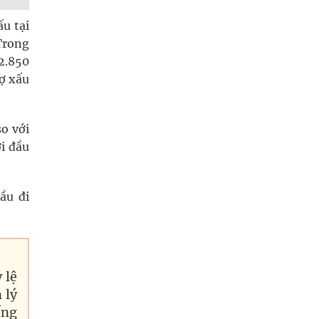
ấu tại
Trong
2.850
nợ xấu
so với
i đầu
ầu đi
 lệ
 lý
ống