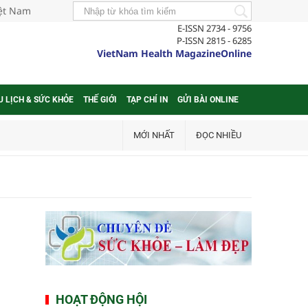
iệt Nam
E-ISSN 2734 - 9756
P-ISSN 2815 - 6285
VietNam Health MagazineOnline
U LỊCH & SỨC KHỎE
THẾ GIỚI
TẠP CHÍ IN
GỬI BÀI ONLINE
MỚI NHẤT
ĐỌC NHIỀU
HOẠT ĐỘNG HỘI