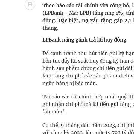
Theo báo cáo tài chính vừa công bố, 
cầu
(LPBank - Mã: LPB) tăng nhẹ 1%, tín
Ung thư thận: Nguy hiểm vì tiến triển quá âm th
đồng. Đặc biệt, nợ xấu tăng gấp 2,1
thang.
Nhiều chuỗi hoạt động lớn được diễn ra tại Lễ hộ
LPBank nặng gánh trả lãi huy động
Tiếp tục rà soát, triển khai các nhiệm vụ trong lĩ
Để cạnh tranh thu hút tiền gửi kỳ h
Súp lơ xanh mang đến hy vọng mới trong phòng 
liên tục đẩy lãi suất huy động kỳ hạn 
hành sản phẩm chứng chỉ tiền gửi dài 
làm tăng chi phí các sản phẩm dịch 
ngân hàng bị bào mòn.
Tại báo cáo tài chính hợp nhất quý I
ghi nhận chi phí trả lãi tiền gửi tăn
'ăn mòn'.
Cụ thể, 9 tháng đầu năm 2023, chi phí
với cùng kỳ 2022, lên mức 15.793 tỷ đ