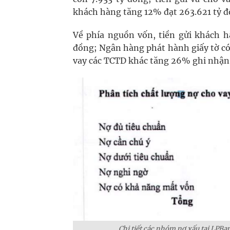
khách hàng tăng 12% đạt 263.621 tỷ đ
Về phía nguồn vốn, tiền gửi khách 
đồng; Ngân hàng phát hành giấy tờ có 
vay các TCTD khác tăng 26% ghi nhận 
Chi tiết các nhóm nợ xấu tại LPBa