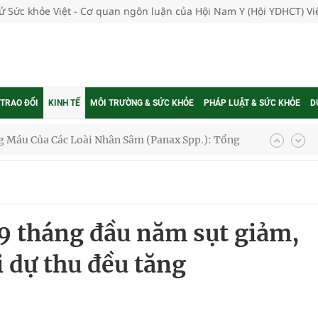
tử Sức khỏe Việt - Cơ quan ngôn luận của Hội Nam Y (Hội YDHCT) V
 Máu Của Các Loài Nhân Sâm (Panax Spp.): Tổng
 TRAO ĐỔI
KINH TẾ
MÔI TRƯỜNG & SỨC KHỎE
PHÁP LUẬT & SỨC KHỎE
D
oàn quốc
g trưởng mới của Việt Nam
phương hai cấp trong quản lý hoạt động nha khoa,
9 tháng đầu năm sụt giảm,
i dự thu đều tăng
uồn lực cho môi trường và cộng đồng
ệnh bảo hiểm y tế nếu không đăng ký khám theo yêu