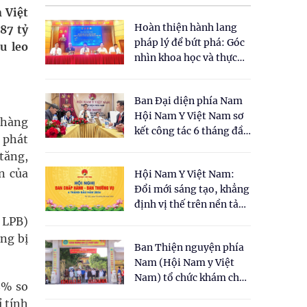
 Việt
Hoàn thiện hành lang
87 tỷ
pháp lý để bứt phá: Góc
u leo
nhìn khoa học và thực
tiễn tại Tọa đàm " Đề
xuất một số nội dung
Ban Đại diện phía Nam
cho Luật Y dược cổ
Hội Nam Y Việt Nam sơ
truyền Việt Nam"
 hàng
kết công tác 6 tháng đầu
c phát
năm 2026
 tăng,
n của
Hội Nam Y Việt Nam:
Đổi mới sáng tạo, khẳng
định vị thế trên nền tảng
y học cổ truyền và khoa
 LPB)
học hiện đại
àng bị
Ban Thiện nguyện phía
Nam (Hội Nam y Việt
Nam) tổ chức khám chữa
68% so
bệnh y học cổ truyền và
ỉ tính