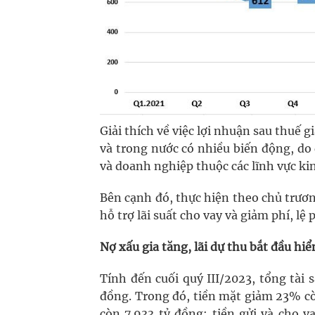
Giải thích về việc lợi nhuận sau thuế g
và trong nước có nhiều biến động, do
và doanh nghiệp thuộc các lĩnh vực ki
Bên cạnh đó, thực hiện theo chủ trươ
hỗ trợ lãi suất cho vay và giảm phí, l
Nợ xấu gia tăng, lãi dự thu bắt đầu hiể
Tính đến cuối quý III/2023, tổng tài
đồng. Trong đó, tiền mặt giảm 23% cò
còn 7.933 tỷ đồng; tiền gửi và cho 