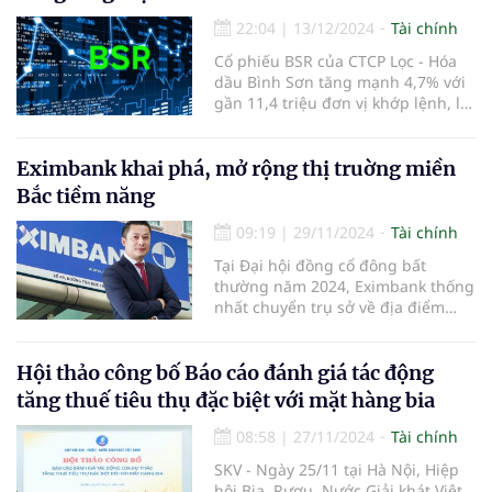
22:04
|
13/12/2024
Tài chính
Cổ phiếu BSR của CTCP Lọc - Hóa
dầu Bình Sơn tăng mạnh 4,7% với
gần 11,4 triệu đơn vị khớp lệnh, là
điểm sáng của phiên.
Eximbank khai phá, mở rộng thị truờng miền
Bắc tiềm năng
09:19
|
29/11/2024
Tài chính
Tại Đại hội đồng cổ đông bất
thường năm 2024, Eximbank thống
nhất chuyển trụ sở về địa điểm
mới là số 27-29 Lý Thái Tổ, phường
Lý Thái Tổ, quận Hoàn Kiếm, TP Hà
Nội.
Hội thảo công bố Báo cáo đánh giá tác động
tăng thuế tiêu thụ đặc biệt với mặt hàng bia
08:58
|
27/11/2024
Tài chính
SKV - Ngày 25/11 tại Hà Nội, Hiệp
hội Bia, Rượu, Nước Giải khát Việt