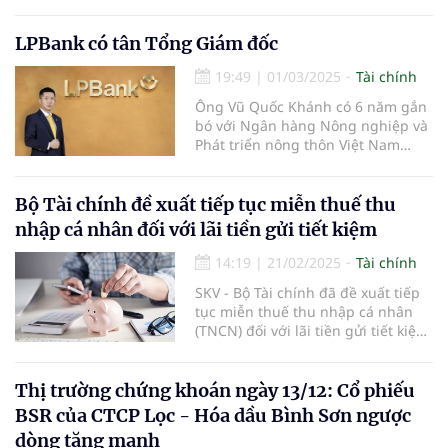
Ngân hàng cũng dự kiến tăng vốn
thông qua việc chi trả cổ tức bằng
cổ phiếu từ nguồn ợi nhuận sau
LPBank có tân Tổng Giám đốc
thuế, sau trích lập các quỹ năm
19:49
|
01/03/2025
Tài chính
2023.
Ông Vũ Quốc Khánh có 6 năm gắn
bó với Ngân hàng Nông nghiệp và
Phát triển nông thôn Việt Nam
(Agribank) và 17 năm công tác tại
LPBank.
Bộ Tài chính đề xuất tiếp tục miễn thuế thu
nhập cá nhân đối với lãi tiền gửi tiết kiệm
14:19
|
21/02/2025
Tài chính
SKV - Bộ Tài chính đã đề xuất tiếp
tục miễn thuế thu nhập cá nhân
(TNCN) đối với lãi tiền gửi tiết kiệm,
nhằm duy trì chính sách khuyến
khích người dân gửi tiết kiệm và hỗ
trợ nguồn vốn cho nền kinh tế.
Thị trường chứng khoán ngày 13/12: Cổ phiếu
BSR của CTCP Lọc - Hóa dầu Bình Sơn ngược
dòng tăng mạnh