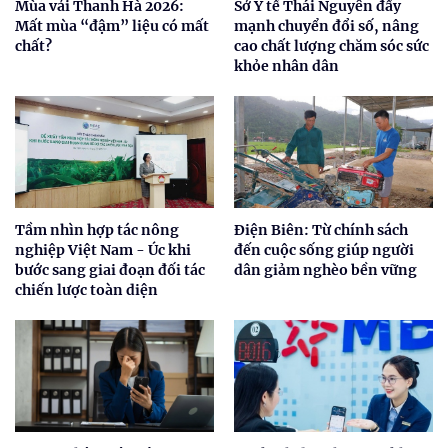
Mùa vải Thanh Hà 2026:
Sở Y tế Thái Nguyên đẩy
Mất mùa “đậm” liệu có mất
mạnh chuyển đổi số, nâng
chất?
cao chất lượng chăm sóc sức
khỏe nhân dân
Tầm nhìn hợp tác nông
Điện Biên: Từ chính sách
nghiệp Việt Nam - Úc khi
đến cuộc sống giúp người
bước sang giai đoạn đối tác
dân giảm nghèo bền vững
chiến lược toàn diện