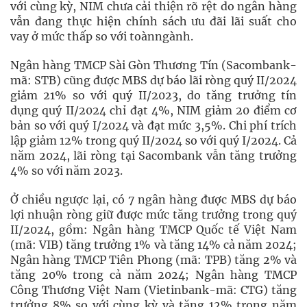
với cùng kỳ, NIM chưa cải thiện rõ rệt do ngân hàng
vẫn đang thực hiện chính sách ưu đãi lãi suất cho
vay ở mức thấp so với toànngành.
Ngân hàng TMCP Sài Gòn Thương Tín (Sacombank-
mã: STB) cũng được MBS dự báo lãi ròng quý II/2024
giảm 21% so với quý II/2023, do tăng trưởng tín
dụng quý II/2024 chỉ đạt 4%, NIM giảm 20 điểm cơ
bản so với quý I/2024 và đạt mức 3,5%. Chi phí trích
lập giảm 12% trong quý II/2024 so với quý I/2024. Cả
năm 2024, lãi ròng tại Sacombank vẫn tăng trưởng
4% so với năm 2023.
Ở chiều ngược lại, có 7 ngân hàng được MBS dự báo
lợi nhuận ròng giữ được mức tăng trưởng trong quý
II/2024, gồm: Ngân hàng TMCP Quốc tế Việt Nam
(mã: VIB) tăng trưởng 1% và tăng 14% cả năm 2024;
Ngân hàng TMCP Tiên Phong (mã: TPB) tăng 2% và
tăng 20% trong cả năm 2024; Ngân hàng TMCP
Công Thương Việt Nam (Vietinbank-mã: CTG) tăng
trưởng 8% so với cùng kỳ và tăng 12% trong năm