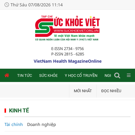
Thứ Sáu 07/08/2026 11:14
E-ISSN 2734 - 9756
P-ISSN 2815 - 6285
VietNam Health MagazineOnline
NLINE
TIN TỨC
SỨC KHỎE
Y HỌC CỔ TRUYỀN
NGHIÊN CỨU TRA
MỚI NHẤT
ĐỌC NHIỀU
KINH TẾ
Tài chính
Doanh nghiệp