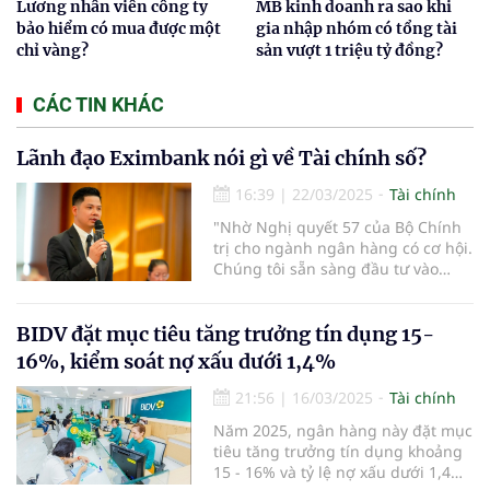
Lương nhân viên công ty
MB kinh doanh ra sao khi
bảo hiểm có mua được một
gia nhập nhóm có tổng tài
chỉ vàng?
sản vượt 1 triệu tỷ đồng?
CÁC TIN KHÁC
Lãnh đạo Eximbank nói gì về Tài chính số?
16:39
|
22/03/2025
Tài chính
"Nhờ Nghị quyết 57 của Bộ Chính
trị cho ngành ngân hàng có cơ hội.
Chúng tôi sẵn sàng đầu tư vào
công nghệ, tài chính số, tài chính
hóa và AI" - ông Trần Anh Thắng,
thành viên HĐQT Ngân hàng TMCP
BIDV đặt mục tiêu tăng trưởng tín dụng 15-
Eximbank nhấn mạnh.
16%, kiểm soát nợ xấu dưới 1,4%
21:56
|
16/03/2025
Tài chính
Năm 2025, ngân hàng này đặt mục
tiêu tăng trưởng tín dụng khoảng
15 - 16% và tỷ lệ nợ xấu dưới 1,4%.