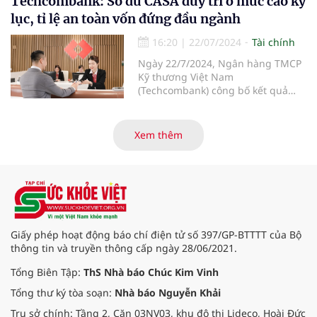
Techcombank: Số dư CASA duy trì ở mức cao kỷ
cũng chuẩn bị trả cổ tức cho cổ
lục, tỉ lệ an toàn vốn đứng đầu ngành
đông tỷ lệ gần 14%.
16:20
|
22/07/2024
Tài chính
Ngày 22/7/2024, Ngân hàng TMCP
Kỹ thương Việt Nam
(Techcombank) công bố kết quả
kinh doanh 6 tháng đầu năm 2024,
với kết quả ấn tượng ở những
hạng mục kinh doanh cốt lõi, với
Xem thêm
tổng thu nhập hoạt động và lợi
nhuận trước thuế tiếp tục tăng
hơn 30% so với cùng kỳ năm. Kết
quả kinh doanh ấn tượng đã đưa
Techcombank trở thành ngân hàng
đầu tiên tại Việt Nam nhận hat-
trick giải thưởng danh giá “Ngân
Giấy phép hoạt động báo chí điện tử số 397/GP-BTTTT của Bộ
hàng tốt nhất Việt Nam” từ 3 tổ
thông tin và truyền thông cấp ngày 28/06/2021.
chức uy tín hàng đầu thế giới là
Euromoney, FinanceAsia và Global
Tổng Biên Tập:
ThS Nhà báo Chúc Kim Vinh
Finance.
Tổng thư ký tòa soạn:
Nhà báo Nguyễn Khải
Trụ sở chính: Tầng 2, Căn 03NV03, khu đô thị Lideco, Hoài Đức