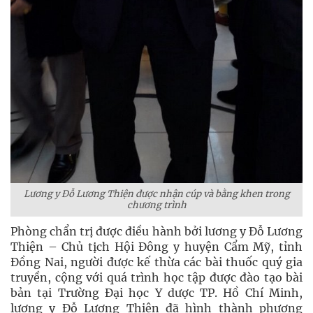
Lương y Đỗ Lương Thiện được nhận cúp và bằng khen trong
chương trình
Phòng chẩn trị được điều hành bởi lương y Đỗ Lương
Thiện – Chủ tịch Hội Đông y huyện Cẩm Mỹ, tỉnh
Đồng Nai, người được kế thừa các bài thuốc quý gia
truyền, cộng với quá trình học tập được đào tạo bài
bản tại Trường Đại học Y dược TP. Hồ Chí Minh,
lương y Đỗ Lương Thiện đã hình thành phương