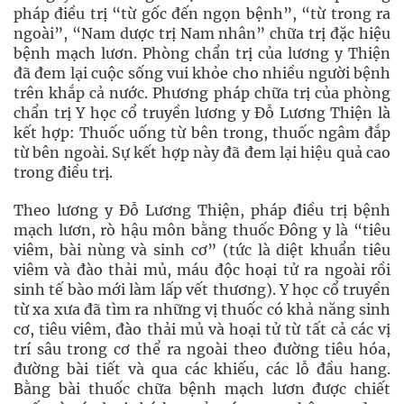
pháp điều trị “từ gốc đến ngọn bệnh”, “từ trong ra
ngoài”, “Nam dược trị Nam nhân” chữa trị đặc hiệu
bệnh mạch lươn. Phòng chẩn trị của lương y Thiện
đã đem lại cuộc sống vui khỏe cho nhiều người bệnh
trên khắp cả nước. Phương pháp chữa trị của phòng
chẩn trị Y học cổ truyền lương y Đỗ Lương Thiện là
kết hợp: Thuốc uống từ bên trong, thuốc ngâm đắp
từ bên ngoài. Sự kết hợp này đã đem lại hiệu quả cao
trong điều trị.
Theo lương y Đỗ Lương Thiện, pháp điều trị bệnh
mạch lươn, rò hậu môn bằng thuốc Đông y là “tiêu
viêm, bài nùng và sinh cơ” (tức là diệt khuẩn tiêu
viêm và đào thải mủ, máu độc hoại tử ra ngoài rồi
sinh tế bào mới làm lấp vết thương). Y học cổ truyền
từ xa xưa đã tìm ra những vị thuốc có khả năng sinh
cơ, tiêu viêm, đào thải mủ và hoại tử từ tất cả các vị
trí sâu trong cơ thể ra ngoài theo đường tiêu hóa,
đường bài tiết và qua các khiếu, các lỗ đầu hang.
Bằng bài thuốc chữa bệnh mạch lươn được chiết