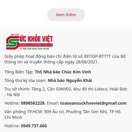
của các thương bệnh binh tại
Trung tâm Điều dưỡng thương
binh và người có công Long Đất
Xem thêm
(nay thuộc xã Long Hải, TP. Hồ Chí
Minh) bắt đầu “thức giấc”. Thấu
hiểu và sẻ chia với nỗi đau xương
tủy ấy, chuyến khám chữa bệnh
thiện nguyện của đoàn thầy thuốc
Hội Nam y Việt Nam không chỉ
mang theo tình cảm tri ân, mà còn
Giấy phép hoạt động báo chí điện tử số 397/GP-BTTTT của Bộ
đem đến hơi ấm từ những phương
thông tin và truyền thông cấp ngày 28/06/2021.
pháp Nam y thuần Việt, giúp xoa
dịu cơn đau và nâng cao sức khỏe
Tổng Biên Tập:
ThS Nhà báo Chúc Kim Vinh
cho các cựu chiến binh trước sự
Tổng thư ký tòa soạn:
Nhà báo Nguyễn Khải
thay đổi đột ngột của thời tiết.
Trụ sở chính: Tầng 2, Căn 03NV03, khu đô thị Lideco, Hoài Đức
, Hà Nội
Hotline:
0898582228
. Email:
toasoansuckhoeviet@gmail.com
Văn phòng TP.HCM: 909 Âu cơ, Phường Tân Sơn Nhì, TP Hồ
Chí Minh
Hotline:
0949.737.666