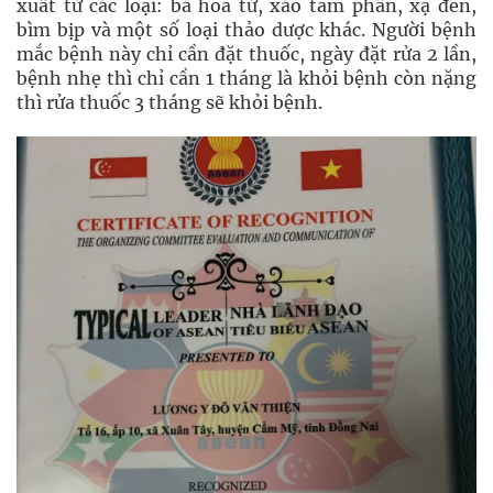
xuất từ các loại: bá hoa tử, xáo tam phân, xạ đen,
bìm bịp và một số loại thảo dược khác. Người bệnh
mắc bệnh này chỉ cần đặt thuốc, ngày đặt rửa 2 lần,
bệnh nhẹ thì chỉ cần 1 tháng là khỏi bệnh còn nặng
thì rửa thuốc 3 tháng sẽ khỏi bệnh.