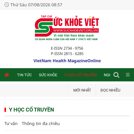
Thứ Sáu 07/08/2026 08:57
E-ISSN 2734 - 9756
P-ISSN 2815 - 6285
VietNam Health MagazineOnline
NLINE
TIN TỨC
SỨC KHỎE
Y HỌC CỔ TRUYỀN
NGHIÊN CỨU TRA
MỚI NHẤT
ĐỌC NHIỀU
Y HỌC CỔ TRUYỀN
Tư vấn
Thông tin đa chiều