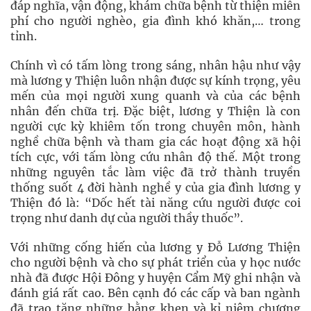
đáp nghĩa, vận động, khám chữa bệnh từ thiện miễn
phí cho người nghèo, gia đình khó khăn,… trong
tỉnh.
Chính vì có tấm lòng trong sáng, nhân hậu như vậy
mà lương y Thiện luôn nhận được sự kính trọng, yêu
mến của mọi người xung quanh và của các bệnh
nhân đến chữa trị. Đặc biệt, lương y Thiện là con
người cực kỳ khiêm tốn trong chuyên môn, hành
nghề chữa bệnh và tham gia các hoạt động xã hội
tích cực, với tấm lòng cứu nhân độ thế. Một trong
những nguyên tắc làm việc đã trở thành truyền
thống suốt 4 đời hành nghề y của gia đình lương y
Thiện đó là: “Dốc hết tài năng cứu người được coi
trọng như danh dự của người thầy thuốc”.
Với những cống hiến của lương y Đỗ Lương Thiện
cho người bệnh và cho sự phát triển của y học nước
nhà đã được Hội Đông y huyện Cẩm Mỹ ghi nhận và
đánh giá rất cao. Bên cạnh đó các cấp và ban ngành
đã trao tặng những bằng khen và kỉ niệm chương