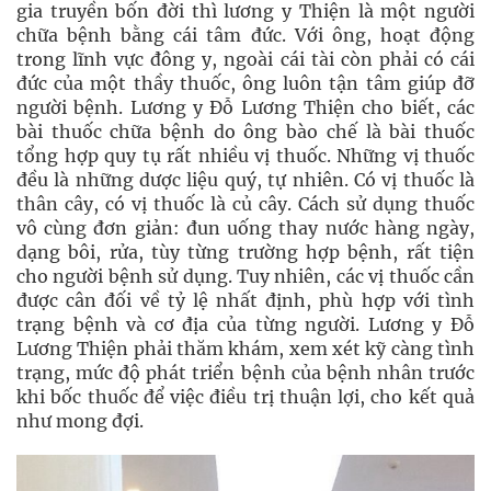
gia truyền bốn đời thì lương y Thiện là một người
chữa bệnh bằng cái tâm đức. Với ông, hoạt động
trong lĩnh vực đông y, ngoài cái tài còn phải có cái
đức của một thầy thuốc, ông luôn tận tâm giúp đỡ
người bệnh. Lương y Đỗ Lương Thiện cho biết, các
bài thuốc chữa bệnh do ông bào chế là bài thuốc
tổng hợp quy tụ rất nhiều vị thuốc. Những vị thuốc
đều là những dược liệu quý, tự nhiên. Có vị thuốc là
thân cây, có vị thuốc là củ cây. Cách sử dụng thuốc
vô cùng đơn giản: đun uống thay nước hàng ngày,
dạng bôi, rửa, tùy từng trường hợp bệnh, rất tiện
cho người bệnh sử dụng. Tuy nhiên, các vị thuốc cần
được cân đối về tỷ lệ nhất định, phù hợp với tình
trạng bệnh và cơ địa của từng người. Lương y Đỗ
Lương Thiện phải thăm khám, xem xét kỹ càng tình
trạng, mức độ phát triển bệnh của bệnh nhân trước
khi bốc thuốc để việc điều trị thuận lợi, cho kết quả
như mong đợi.