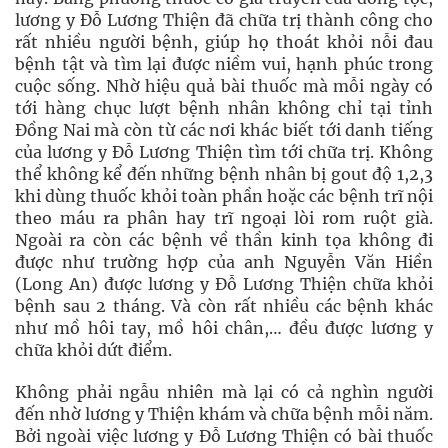
lương y Đỗ Lương Thiện đã chữa trị thành công cho
rất nhiều người bệnh, giúp họ thoát khỏi nỗi đau
bệnh tật và tìm lại được niềm vui, hạnh phúc trong
cuộc sống. Nhờ hiệu quả bài thuốc mà mỗi ngày có
tới hàng chục lượt bệnh nhân không chỉ tại tỉnh
Đồng Nai mà còn từ các nơi khác biết tới danh tiếng
của lương y Đỗ Lương Thiện tìm tới chữa trị. Không
thể không kể đến những bệnh nhân bị gout độ 1,2,3
khi dùng thuốc khỏi toàn phần hoặc các bệnh trĩ nội
theo máu ra phân hay trĩ ngoại lòi rom ruột già.
Ngoài ra còn các bệnh về thần kinh tọa không đi
được như trường hợp của anh Nguyễn Văn Hiền
(Long An) được lương y Đỗ Lương Thiện chữa khỏi
bệnh sau 2 tháng. Và còn rất nhiều các bệnh khác
như mồ hôi tay, mồ hôi chân,… đều được lương y
chữa khỏi dứt điểm.
Không phải ngẫu nhiên mà lại có cả nghìn người
đến nhờ lương y Thiện khám và chữa bệnh mỗi năm.
Bởi ngoài việc lương y Đỗ Lương Thiện có bài thuốc