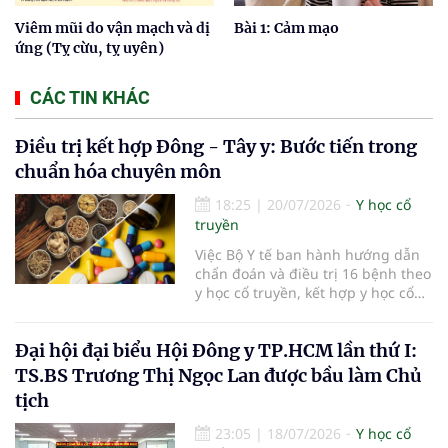
Viêm mũi do vận mạch và dị
Bài 1: Cảm mạo
ứng (Tỵ cừu, tỵ uyên)
CÁC TIN KHÁC
Điều trị kết hợp Đông - Tây y: Bước tiến trong
chuẩn hóa chuyên môn
18:25
|
20/07/2026
Y học cổ
truyền
Việc Bộ Y tế ban hành hướng dẫn
chẩn đoán và điều trị 16 bệnh theo
y học cổ truyền, kết hợp y học cổ
truyền với y học hiện đại đã bổ
sung căn cứ chuyên môn thống
Đại hội đại biểu Hội Đông y TP.HCM lần thứ I:
nhất cho các cơ sở khám, chữa
bệnh. Giá trị của tài liệu không chỉ
TS.BS Trương Thị Ngọc Lan được bầu làm Chủ
nằm ở việc mở rộng danh mục
tịch
bệnh, mà còn ở yêu cầu phối hợp
đúng chỉ định, kiểm soát an toàn
23:05
|
18/07/2026
Y học cổ
và phát huy hợp lý thế mạnh của