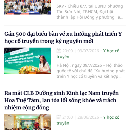
SKV - Chiều 8/7, tại UBND phường
Tân Sơn Nhì, TP.HCM, Đại hội
thành lập Hội Đông y phường Tân
Sơn Nhì lần thứ I, nhiệm kỳ 2026-
2031 đã diễn ra, đánh dấu bước
Gần 500 đại biểu bàn về xu hướng phát triển Y
kiện toàn tổ chức Hội Đông y tại cơ
sở, góp phần phát huy vai trò y học
học cổ truyền trong kỷ nguyên mới
cổ truyền trong chăm sóc sức khỏe
nhân dân.
20:00
|
09/07/2026
Y học cổ
truyền
Hà Nội, ngày 09/7/2026 – Hội thảo
quốc tế với chủ đề "Xu hướng phát
triển Y học cổ truyền và kết hợp
Đông – Tây y trong kỷ nguyên mới"
đã chính thức diễn ra tại Trường Y
Ra mắt CLB Dưỡng sinh Kinh lạc Nam truyền
– Dược Phenikaa. Sự kiện do Đại
học Phenikaa tổ chức, quy tụ gần
Hoa Tuệ Tâm, lan tỏa lối sống khỏe và trách
500 đại biểu là đại diện các cơ
nhiệm cộng đồng
quan quản lý, cơ sở đào tạo, bệnh
viện cùng đông đảo chuyên gia,
21:00
|
28/06/2026
Y học cổ
nhà khoa học, bác sĩ và giảng viên
truyền
hàng đầu trong nước và quốc tế.