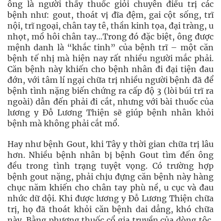
ông là người thầy thuốc giỏi chuyên điều trị các
bệnh như: gout, thoát vị đĩa đệm, gai cột sống, trĩ
nội, trĩ ngoại, chân tay tê, thần kinh tọa, đại tràng, u
nhọt, mồ hôi chân tay…Trong đó đặc biệt, ông được
mệnh danh là “khắc tinh” của bệnh trĩ – một căn
bệnh tế nhị mà hiện nay rất nhiều người mắc phải.
Căn bệnh này khiến cho bệnh nhân đi đại tiện đau
đớn, với tâm lí ngại chữa trị nhiều người bệnh đã để
bệnh tình nặng biến chứng ra cấp độ 3 (lòi búi trĩ ra
ngoài) dẫn đến phải đi cắt, nhưng với bài thuốc của
lương y Đỗ Lương Thiện sẽ giúp bệnh nhân khỏi
bệnh mà không phải cắt mổ.
Hay như bệnh Gout, khi Tây y thời gian chữa trị lâu
hơn. Nhiều bệnh nhân bị bệnh Gout tìm đến ông
đều trong tình trạng tuyệt vọng. Có trường hợp
bệnh gout nặng, phải chịu đựng căn bệnh này hàng
chục năm khiến cho chân tay phù nề, u cục và đau
nhức dữ dội. Khi được lương y Đỗ Lương Thiện chữa
trị, họ đã thoát khỏi căn bệnh dai dẳng, khó chữa
này. Bằng phương thuốc cổ gia truyền của dòng tộc,