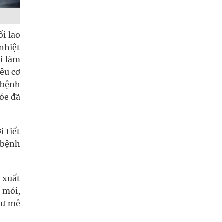
i lao
nhiệt
i làm
iêu cơ
 bệnh
hỏe đã
i tiết
 bệnh
 xuất
t mỏi,
hư mê