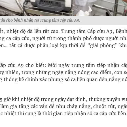
cứu cho bệnh nhân tại Trung tâm cấp cứu A9.
ắt, nhiệt độ đã lên rất cao. Trung tâm Cấp cứu A9, Bện
ng ca cấp cứu, người từ trong thành phố được người nh
ên… tất cả được phân loại kịp thời để “giải phóng” khu
ấp cứu A9 cho biết: Mỗi ngày trung tâm tiếp nhận cấ
y nhiên, trong những ngày nắng nóng cao điểm, con s
ng thống kê chính xác nhưng số ca liên quan đến nắng nó
5 giờ khi nhiệt độ trong ngày đạt đỉnh, thường xuyên v
làm gia tăng các vấn đề như cháy nắng, chuột rút, ngất
nhiệt thì cũng là thời gian tiếp nhận số ca cấp cứu liê