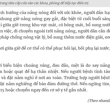
ng tâm cấp cứu vào các khoa, phòng để tiếp tục điều trị.
 hưởng của nắng nóng đối với sức khỏe, người dân hạ
 khung giờ nắng nóng gay gắt, đặc biệt từ cuối buổi sán
ghỉ giữa giờ trong khu vực mát, có bóng mát, bổ sung nư
m việc, di chuyển ngoài trời nắng nóng, người dân cần 
pháp chống nóng vật lý, bổ sung thêm nước điện giải, ore
 giữa giờ để cơ thể có thể phục hồi lại, bồi phụ lại nước
i biểu hiện choáng váng, đau đầu, mệt lả do say nắng
hoặc quạt để hạ thân nhiệt. Nếu người bệnh tỉnh táo
i và đặt nằm nghỉ ở nơi an toàn. Trường hợp người bện
 đặt nằm nghiêng để bảo đảm đường thở. Nếu ngừng tim,
 115 hoặc chuyển ngay đến cơ sở y tế gần nhất.
(Theo nhand