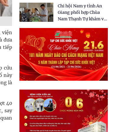
tặng quà cho 150 người
Chi hội Nam y tỉnh An
dân tại xã Tân Tập
Giang phối hợp Chùa
Nam Thạnh Tự khám và
cấp thuốc miễn phí cho
nhân dân
h viện
à đưa
 tiếp
p cứu
ố này
ng là
ượt 40
, say
n quan