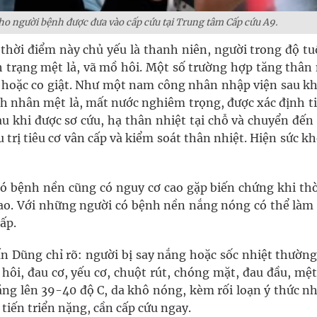
cho người bệnh được đưa vào cấp cứu tại Trung tâm Cấp cứu A9.
thời điểm này chủ yếu là thanh niên, người trong độ tuổ
h trạng mệt lả, vã mồ hôi. Một số trường hợp tăng thân 
 hoặc co giật. Như một nam công nhân nhập viện sau kh
nh nhân mệt lả, mất nước nghiêm trọng, được xác định t
u khi được sơ cứu, hạ thân nhiệt tại chỗ và chuyển đến
 trị tiêu cơ vân cấp và kiểm soát thân nhiệt. Hiện sức k
có bệnh nền cũng có nguy cơ cao gặp biến chứng khi thờ
cao. Với những người có bệnh nền nắng nóng có thể làm
ấp.
ấn Dũng chỉ rõ: người bị say nắng hoặc sốc nhiệt thường
hôi, đau cơ, yếu cơ, chuột rút, chóng mặt, đau đầu, mệ
ăng lên 39-40 độ C, da khô nóng, kèm rối loạn ý thức n
 tiến triển nặng, cần cấp cứu ngay.