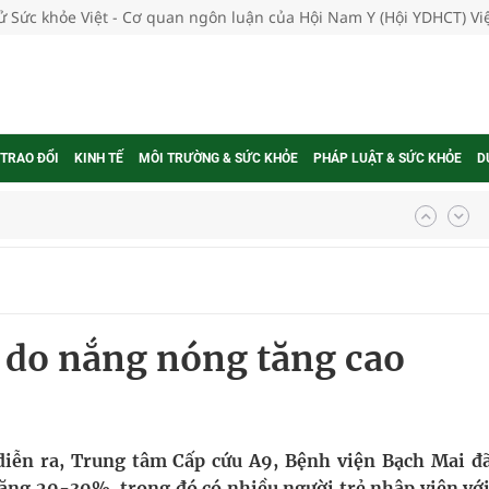
tử Sức khỏe Việt - Cơ quan ngôn luận của Hội Nam Y (Hội YDHCT) V
 TRAO ĐỔI
KINH TẾ
MÔI TRƯỜNG & SỨC KHỎE
PHÁP LUẬT & SỨC KHỎE
D
ợng thuốc
g, nhiệt độ cao nhất 35 độ
 do nắng nóng tăng cao
kỳ, khám sàng lọc cho người dân
ông cực hiệu quả
 chuyên gia
ễn ra, Trung tâm Cấp cứu A9, Bệnh viện Bạch Mai đã
ăng 20-30%, trong đó có nhiều người trẻ nhập viện với