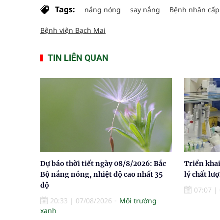
Tags:
nắng nóng
say nắng
Bệnh nhân cấp
Bệnh viện Bạch Mai
TIN LIÊN QUAN
Dự báo thời tiết ngày 08/8/2026: Bắc
Triển khai
Bộ nắng nóng, nhiệt độ cao nhất 35
lý chất lư
độ
07:07
|
20:33
|
07/08/2026
Môi trường
xanh