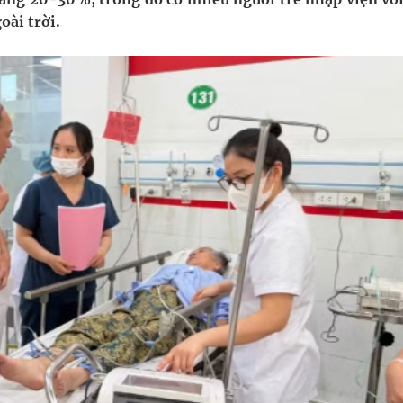
oài trời.
nghiệm thực tế
hìn phụ nữ mỗi năm