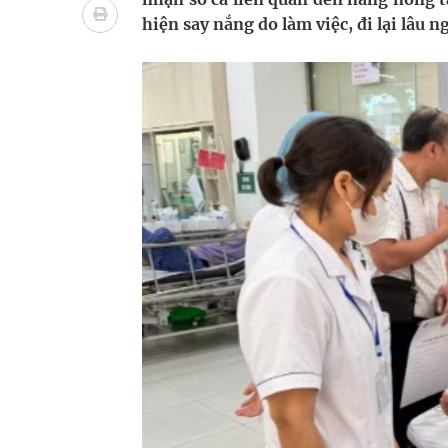
Nhiều lợi thế để nâng chất lượng y tế
hiện say nắng do làm việc, đi lại lâu ng
Vương Thành Công: Khi việc học bắt đầu từ trải 
Tầm soát sớm ung thư vú giúp cứu sống hàng ng
Giải pháp nâng cao thị lực thời hiện đại