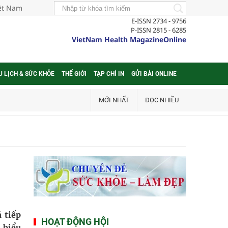
iệt Nam
E-ISSN 2734 - 9756
P-ISSN 2815 - 6285
VietNam Health MagazineOnline
U LỊCH & SỨC KHỎE
THẾ GIỚI
TẠP CHÍ IN
GỬI BÀI ONLINE
MỚI NHẤT
ĐỌC NHIỀU
 tiếp
HOẠT ĐỘNG HỘI
 biểu