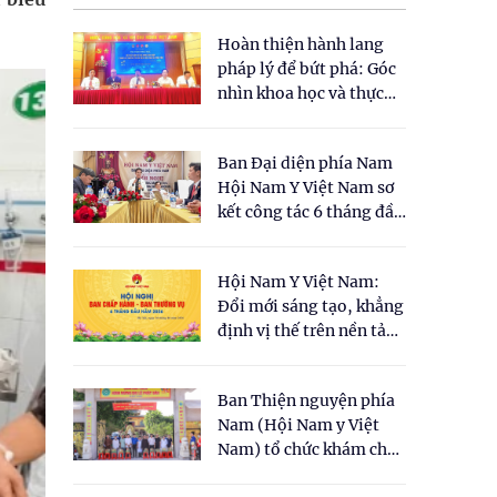
Hoàn thiện hành lang
pháp lý để bứt phá: Góc
nhìn khoa học và thực
tiễn tại Tọa đàm " Đề
xuất một số nội dung
Ban Đại diện phía Nam
cho Luật Y dược cổ
Hội Nam Y Việt Nam sơ
truyền Việt Nam"
kết công tác 6 tháng đầu
năm 2026
Hội Nam Y Việt Nam:
Đổi mới sáng tạo, khẳng
định vị thế trên nền tảng
y học cổ truyền và khoa
học hiện đại
Ban Thiện nguyện phía
Nam (Hội Nam y Việt
Nam) tổ chức khám chữa
bệnh y học cổ truyền và