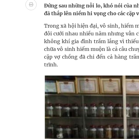
Chấn chỉnh hoạt động kinh doanh dược liệu
Đứng sau những nỗi lo, khó nói của 
đã thắp lên niềm hi vọng cho các cặp 
Súp lơ xanh mang đến hy vọng mới trong phòng 
Trong xã hội hiện đại, vô sinh, hiếm 
Triển khai đồng bộ các giải pháp quản lý chất lư
đôi cưới nhau nhiều năm nhưng vẫn c
không khí gia đình trầm lắng vì thiếu
Cách âm nhạc trị liệu được “đo ni đóng giày”
chữa vô sinh hiếm muộn là cả câu chu
cặp vợ chồng đã chi đến cả hàng trăm
trĩnh.