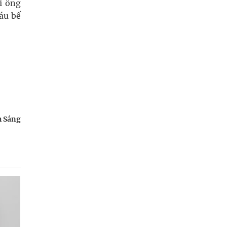
i ông
áu bế
h Sáng