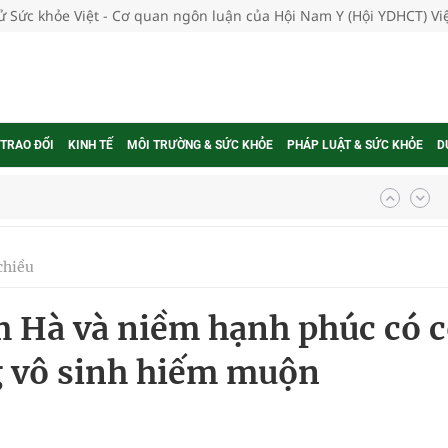
tử Sức khỏe Việt - Cơ quan ngôn luận của Hội Nam Y (Hội YDHCT) V
 TRAO ĐỔI
KINH TẾ
MÔI TRƯỜNG & SỨC KHỎE
PHÁP LUẬT & SỨC KHỎE
D
g, nhiệt độ cao nhất 35 độ
kỳ, khám sàng lọc cho người dân
chiều
ông cực hiệu quả
 Hà và niềm hạnh phúc có 
 chuyên gia
g vô sinh hiếm muộn
nghiệm thực tế