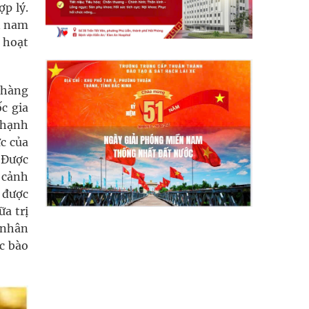
p lý.
ản nam
 hoạt
 hàng
c gia
 hạnh
c của
. Được
 cảnh
 được
a trị
 nhân
c bào