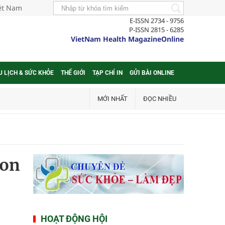
iệt Nam
E-ISSN 2734 - 9756
P-ISSN 2815 - 6285
VietNam Health MagazineOnline
U LỊCH & SỨC KHỎE
THẾ GIỚI
TẠP CHÍ IN
GỬI BÀI ONLINE
MỚI NHẤT
ĐỌC NHIỀU
con
HOẠT ĐỘNG HỘI