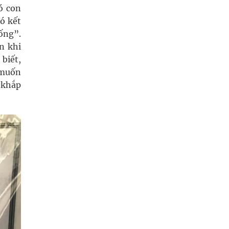
ó con
ó kết
ống”.
n khi
biết,
 muốn
 khắp