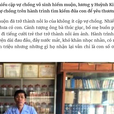
nhiều cặp vợ chồng vô sinh hiếm muộn, lương y Huỳnh K
vợ chồng trên hành trình tìm kiếm đứa con để yêu thươn
ngừa ung thư
muộn đã trở thành nỗi lo của không ít cặp vợ chồng. Nhi
ợng thuốc
hưa có con. Cảnh tượng ông bà thúc giục, bố mẹ buồn p
 đi tiếng cười trẻ thơ trở thành nỗi ám ảnh. Hành trìn
yện dài đau đầu, đầy nước mắt, khó khăn nhọc nhằn, có 
 triệu nhưng những gì họ nhận lại vẫn chỉ là con số 0