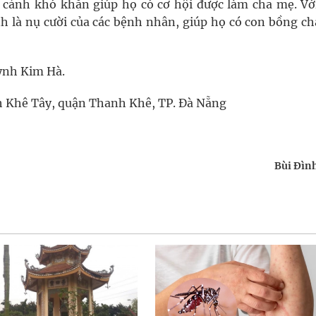
 cảnh khó khăn giúp họ có cơ hội được làm cha mẹ. Vớ
h là nụ cười của các bệnh nhân, giúp họ có con bồng ch
uỳnh Kim Hà.
h Khê Tây, quận Thanh Khê, TP. Đà Nẵng
Bùi Đìn