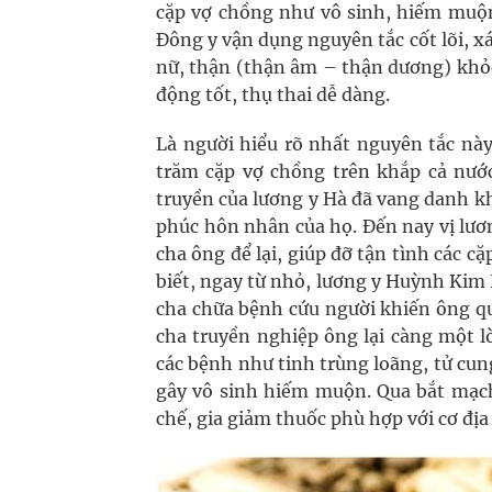
cặp vợ chồng như vô sinh, hiếm muộn 
Đông y vận dụng nguyên tắc cốt lõi, x
nữ, thận (thận âm – thận dương) khỏe
động tốt, thụ thai dễ dàng.
Là người hiểu rõ nhất nguyên tắc nà
trăm cặp vợ chồng trên khắp cả nước
truyền của lương y Hà đã vang danh k
phúc hôn nhân của họ. Đến nay vị lươ
cha ông để lại, giúp đỡ tận tình các 
biết, ngay từ nhỏ, lương y Huỳnh Kim
cha chữa bệnh cứu người khiến ông qu
cha truyền nghiệp ông lại càng một l
các bệnh như tinh trùng loãng, tử cu
gây vô sinh hiếm muộn. Qua bắt mạch 
chế, gia giảm thuốc phù hợp với cơ đị