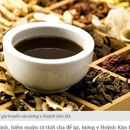
 gia truyền của lương y Huỳnh Kim Hà.
inh, hiếm muộn từ thời cha để lại, lương y Huỳnh Kim 