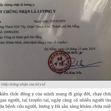
Giấy chứng nhận của Sở y tế
kiên thức đông y của mình mang đi giúp đời, chạy chữ
a người, tai truyền tai, ngày càng có nhiều người tì
hữa bệnh cứu người, lương y Hà sẵn sàng khám chữa miễ