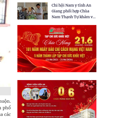
tặng quà cho 150 người
Chi hội Nam y tỉnh An
dân tại xã Tân Tập
Giang phối hợp Chùa
Nam Thạnh Tự khám và
cấp thuốc miễn phí cho
nhân dân
 muộn.
n phổ
ủa các