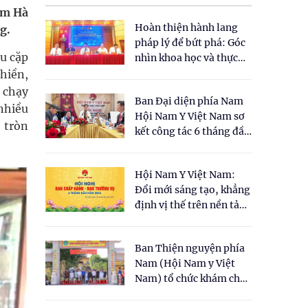
im Hà
Hoàn thiện hành lang
g.
pháp lý để bứt phá: Góc
ều cặp
nhìn khoa học và thực
tiễn tại Tọa đàm " Đề
hiền,
xuất một số nội dung
h chạy
Ban Đại diện phía Nam
cho Luật Y dược cổ
nhiều
Hội Nam Y Việt Nam sơ
truyền Việt Nam"
 tròn
kết công tác 6 tháng đầu
năm 2026
Hội Nam Y Việt Nam:
Đổi mới sáng tạo, khẳng
định vị thế trên nền tảng
y học cổ truyền và khoa
học hiện đại
Ban Thiện nguyện phía
Nam (Hội Nam y Việt
Nam) tổ chức khám chữa
bệnh y học cổ truyền và