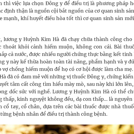
thì việc lựa chọn Đông y để điều trị là phương pháp hợ
ác định thận là nguồn cội bắt nguồn của cơ quan sinh s
 mạnh, khí huyết điều hòa tốt thì cơ quan sinh sản mới
y, lương y Huỳnh Kim Hà đã chạy chữa thành công cho
 thoát khỏi cảnh hiếm muộn, không con cái. Bài thuố
hắp cả nước, được nhiều người chứng thực bằng kết tinh
ng y này kế thừa hoàn toàn tài năng, phẩm hạnh và y đứ
cặp vợ chồng hiếm muộn để họ có cơ hội được làm cha mẹ
 Hà đã có đam mê với những vị thuốc Đông y, chứng kiến
yết tâm cất công tìm hiểu mày mò, sau này khi lớn lên,
òng dốc sức với nghề. Lương y Huỳnh Kim Hà có thể chữ
ng thấp, kinh nguyệt không đều, dạ con thấp… là nguyên
cổ tay, cổ chân, dựa trên các bài thuốc được nhà thuố
a từng bệnh nhân để điều trị thành công bệnh.