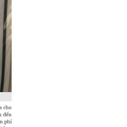
a cho
m đến
n phí