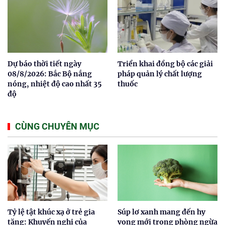
Dự báo thời tiết ngày
Triển khai đồng bộ các giải
08/8/2026: Bắc Bộ nắng
pháp quản lý chất lượng
nóng, nhiệt độ cao nhất 35
thuốc
độ
CÙNG CHUYÊN MỤC
Tỷ lệ tật khúc xạ ở trẻ gia
Súp lơ xanh mang đến hy
tăng: Khuyến nghị của
vọng mới trong phòng ngừa