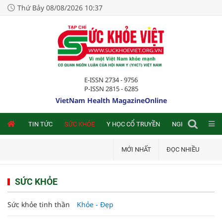
Thứ Bảy 08/08/2026 10:37
E-ISSN 2734 - 9756
P-ISSN 2815 - 6285
VietNam Health MagazineOnline
NLINE
TIN TỨC
SỨC KHỎE
Y HỌC CỔ TRUYỀN
NGHIÊN CỨU TRA
MỚI NHẤT
ĐỌC NHIỀU
SỨC KHỎE
Sức khỏe tinh thần
Khỏe - Đẹp