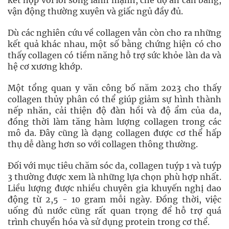
kết hợp với lối sống lành mạnh, chế độ ăn cân bằng,
vận động thường xuyên và giấc ngủ đầy đủ.
Dù các nghiên cứu về collagen vẫn còn cho ra những
kết quả khác nhau, một số bằng chứng hiện có cho
thấy collagen có tiềm năng hỗ trợ sức khỏe làn da và
hệ cơ xương khớp.
Một tổng quan y văn công bố năm 2023 cho thấy
collagen thủy phân có thể giúp giảm sự hình thành
nếp nhăn, cải thiện độ đàn hồi và độ ẩm của da,
đồng thời làm tăng hàm lượng collagen trong các
mô da. Đây cũng là dạng collagen được cơ thể hấp
thụ dễ dàng hơn so với collagen thông thường.
Đối với mục tiêu chăm sóc da, collagen tuýp 1 và tuýp
3 thường được xem là những lựa chọn phù hợp nhất.
Liều lượng được nhiều chuyên gia khuyến nghị dao
động từ 2,5 - 10 gram mỗi ngày. Đồng thời, việc
uống đủ nước cũng rất quan trọng để hỗ trợ quá
trình chuyển hóa và sử dụng protein trong cơ thể.