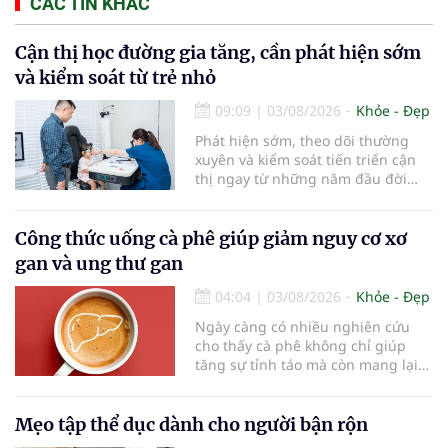
CÁC TIN KHÁC
Cận thị học đường gia tăng, cần phát hiện sớm
và kiểm soát từ trẻ nhỏ
09:09
|
03/08/2026
Khỏe - Đẹp
Phát hiện sớm, theo dõi thường
xuyên và kiểm soát tiến triển cận
thị ngay từ những năm đầu đời
được các chuyên gia đánh giá là
chìa khóa bảo vệ thị lực lâu dài cho
trẻ. Đây cũng là định hướng của
Công thức uống cà phê giúp giảm nguy cơ xơ
Trung tâm Nhãn nhi và Kiểm soát
gan và ung thư gan
cận thị vừa được Bệnh viện Đông
Đô đưa vào hoạt động ngày 1/8.
04:04
|
03/08/2026
Khỏe - Đẹp
Ngày càng có nhiều nghiên cứu
cho thấy cà phê không chỉ giúp
tăng sự tỉnh táo mà còn mang lại
lợi ích cho nhiều cơ quan trong cơ
thể, đặc biệt là gan. Đây là cơ quan
đóng vai trò lọc độc tố, chuyển hóa
Mẹo tập thể dục dành cho người bận rộn
thuốc và dự trữ nhiều vitamin,