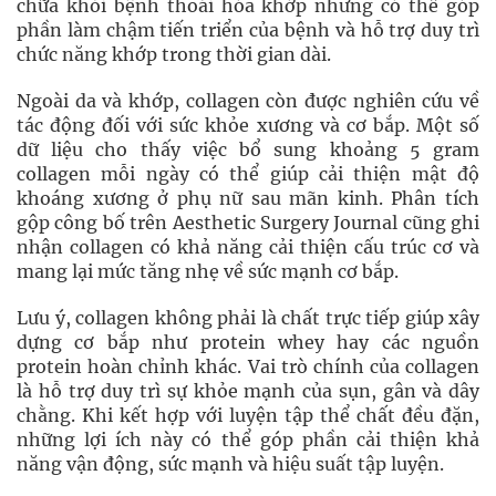
chữa khỏi bệnh thoái hóa khớp nhưng có thể góp
phần làm chậm tiến triển của bệnh và hỗ trợ duy trì
chức năng khớp trong thời gian dài.
Ngoài da và khớp, collagen còn được nghiên cứu về
tác động đối với sức khỏe xương và cơ bắp. Một số
dữ liệu cho thấy việc bổ sung khoảng 5 gram
collagen mỗi ngày có thể giúp cải thiện mật độ
khoáng xương ở phụ nữ sau mãn kinh. Phân tích
gộp công bố trên Aesthetic Surgery Journal cũng ghi
nhận collagen có khả năng cải thiện cấu trúc cơ và
mang lại mức tăng nhẹ về sức mạnh cơ bắp.
Lưu ý, collagen không phải là chất trực tiếp giúp xây
dựng cơ bắp như protein whey hay các nguồn
protein hoàn chỉnh khác. Vai trò chính của collagen
là hỗ trợ duy trì sự khỏe mạnh của sụn, gân và dây
chằng. Khi kết hợp với luyện tập thể chất đều đặn,
những lợi ích này có thể góp phần cải thiện khả
năng vận động, sức mạnh và hiệu suất tập luyện.