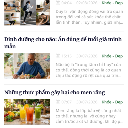
04:04
|
02/08/2026
Khỏe - Đẹp
khoáng chất thiết yếu nhưng cũng
rất dễ bị tổn thương…
Duy trì vận động đóng vai trò quan
trọng đối với cả sức khỏe thể chất
lẫn tinh thần. Tuy nhiên, giữa nhịp
sống bận rộn và nhiều trách nhiệm
cần cân bằng, việc dành thời gian
cho các hoạt động tập luyện
Dinh dưỡng cho não: Ăn đúng để tuổi già minh
thường trở thành một thách thức
mẫn
không nhỏ…
15:15
|
30/07/2026
Khỏe - Đẹp
Não bộ là “trung tâm chỉ huy” của
cơ thể, đồng thời cũng là cơ quan
chịu tác động rõ rệt của quá trình
lão hóa. Một chế độ dinh dưỡng
khoa học, kết hợp lối sống lành
mạnh, có thể góp phần bảo vệ tế
Những thực phẩm gây hại cho men răng
bào thần kinh, duy trì trí nhớ và
07:07
|
30/07/2026
Khỏe - Đẹp
giúp NCT sống minh mẫn, tự chủ
lâu hơn.
Men răng là lớp bảo vệ cứng nhất
cơ thể, nhưng lại vô cùng nhạy
cảm trước axit và đường. khi độ pH
trong miệng giảm xuống dưới 5,5,