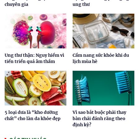
chuyên gia
ung thư
Ung thư thận: Nguy hiểm vì
Cẩm nang sức khỏe khi du
tiến triển quá âm thầm
lịch mùa hè
5 loại dưa là “kho dưỡng
Vì sao bắt buộc phải thay
chất” cho làn da khỏe đẹp
bàn chải đánh răng theo
định kỳ?