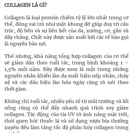
COLLAGEN LÀ GÌ?
Collagen là loại protein chiếm tỷ lệ lớn nhất trong cơ
thể, đóng vai trò như một khung đỡ giúp duy trì cấu
trúc, độ bền và sự liên kết của da, xương, cơ, gân và
dây chằng. Chất này được sản xuất bởi các tế bào gọi
là nguyên bào sợi.
Thế nhưng, khả năng tổng hợp collagen của cơ thể
sẽ giảm dần theo tuổi tác, trung bình khoảng 1 –
1,5% mỗi năm. Đây được xem là một trong những
nguyên nhân khiến làn da xuất hiện nếp nhăn, chảy
xệ và các dấu hiệu lão hóa ngày càng rõ nét theo
thời gian.
Không chỉ tuổi tác, nhiều yếu tố từ môi trường và lối
sống cũng có thể đẩy nhanh quá trình suy giảm
collagen. Tác động của tia UV từ ánh nắng mặt trời,
thói quen hút thuốc lá và sử dụng rượu bia thường
xuyên đều làm tăng tốc độ phân hủy collagen trong