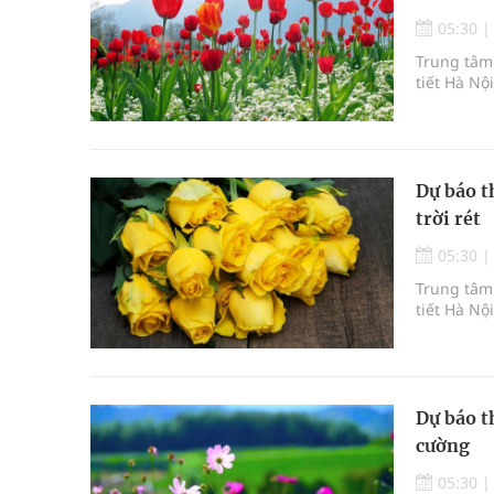
05:30
Trung tâm 
tiết Hà Nộ
Dự báo t
trời rét
05:30
Trung tâm 
tiết Hà Nộ
Dự báo t
cường
05:30