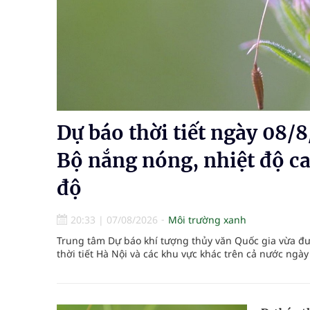
Cách âm nhạc trị liệu được “đo ni đóng giày”
Dự báo thời tiết ngày 08/8/2026: Bắc Bộ nắng nón
Cảnh báo 3 thời điểm nguy hiểm trong ngày dễ xả
Đề xuất cơ chế thu hút nhân lực, nâng cao chất lư
Dự báo thời tiết ngày 08/
Bộ nắng nóng, nhiệt độ ca
độ
20:33
|
07/08/2026
Môi trường xanh
Trung tâm Dự báo khí tượng thủy văn Quốc gia vừa đư
thời tiết Hà Nội và các khu vực khác trên cả nước ngày