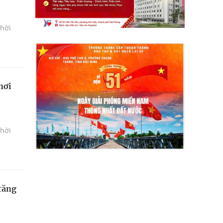
thời
nơi
thời
tăng