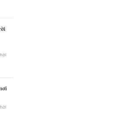
rời
thời
nơi
thời