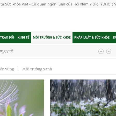
 tử Sức khỏe Việt - Cơ quan ngôn luận của Hội Nam Y (Hội YDHCT) 
 TRAO ĐỔI
KINH TẾ
MÔI TRƯỜNG & SỨC KHỎE
PHÁP LUẬT & SỨC KHỎE
D
ổi theo cách ít ai ngờ tới
hát triển gắn với chuyển đổi số
bền vững
Môi trường xanh
ờng Phú Thạnh
hìn phụ nữ mỗi năm
ợng thuốc