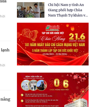
tặng quà cho 150 người
 mưa
Chi hội Nam y tỉnh An
dân tại xã Tân Tập
Giang phối hợp Chùa
Nam Thạnh Tự khám và
thời
cấp thuốc miễn phí cho
nhân dân
 lạnh
thời
y nắng