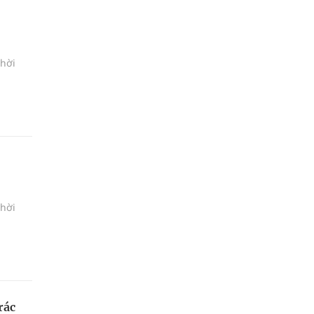
thời
thời
rác