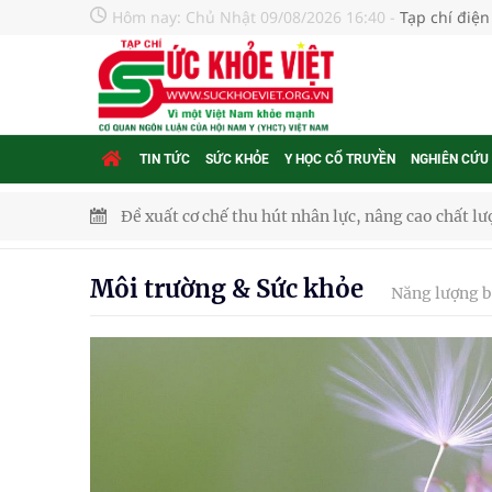
Hôm nay:
Chủ Nhật 09/08/2026 16:40
-
Tạp chí điện
TIN TỨC
SỨC KHỎE
Y HỌC CỔ TRUYỀN
NGHIÊN CỨU
Xem TV hàng giờ mỗi ngày có thể khiến não thay đ
Hội Đông y phường Cầu Kiệu ra mắt, định hướng p
Môi trường & Sức khỏe
Năng lượng 
TP.HCM: Ra mắt Câu lạc bộ Thầy Thuốc Trẻ phư
Tầm soát sớm ung thư vú giúp cứu sống hàng ng
Giải pháp nâng cao thị lực thời hiện đại
Triển khai đồng bộ các giải pháp quản lý chất lư