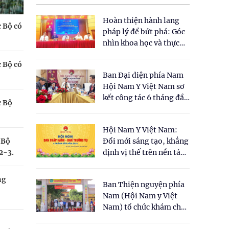
Hoàn thiện hành lang
c Bộ có
pháp lý để bứt phá: Góc
nhìn khoa học và thực
tiễn tại Tọa đàm " Đề
c Bộ có
xuất một số nội dung
Ban Đại diện phía Nam
cho Luật Y dược cổ
Hội Nam Y Việt Nam sơ
truyền Việt Nam"
kết công tác 6 tháng đầu
c Bộ
năm 2026
Hội Nam Y Việt Nam:
 Bộ
Đổi mới sáng tạo, khẳng
2-3.
định vị thế trên nền tảng
y học cổ truyền và khoa
học hiện đại
ng
Ban Thiện nguyện phía
Nam (Hội Nam y Việt
Nam) tổ chức khám chữa
bệnh y học cổ truyền và