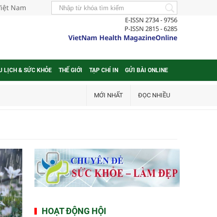
Việt Nam
E-ISSN 2734 - 9756
P-ISSN 2815 - 6285
VietNam Health MagazineOnline
U LỊCH & SỨC KHỎE
THẾ GIỚI
TẠP CHÍ IN
GỬI BÀI ONLINE
MỚI NHẤT
ĐỌC NHIỀU
HOẠT ĐỘNG HỘI