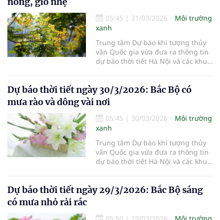
nóng, gió nhẹ
05:45
|
31/03/2026
Môi trường
xanh
Trung tâm Dự báo khí tượng thủy
văn Quốc gia vừa đưa ra thông tin
dự báo thời tiết Hà Nội và các khu
vực khác trên cả nước ngày
31/3/2026.
Dự báo thời tiết ngày 30/3/2026: Bắc Bộ có
mưa rào và dông vài nơi
05:45
|
30/03/2026
Môi trường
xanh
Trung tâm Dự báo khí tượng thủy
văn Quốc gia vừa đưa ra thông tin
dự báo thời tiết Hà Nội và các khu
vực khác trên cả nước ngày
30/3/2026.
Dự báo thời tiết ngày 29/3/2026: Bắc Bộ sáng
có mưa nhỏ rải rác
05:50
|
29/03/2026
Môi trường