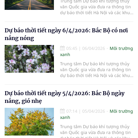
Trung tâm Dự báo khí tượng thủy
văn Quốc gia vừa đưa ra thông tin
dự báo thời tiết Hà Nội và các khu
vực khác trên cả nước ngày
7/4/2026.
Dự báo thời tiết ngày 6/4/2026: Bắc Bộ có nơi
nắng nóng
05:45
|
06/04/2026
Môi trường
xanh
Trung tâm Dự báo khí tượng thủy
văn Quốc gia vừa đưa ra thông tin
dự báo thời tiết Hà Nội và các khu
vực khác trên cả nước ngày
6/4/2026.
Dự báo thời tiết ngày 5/4/2026: Bắc Bộ ngày
nắng, gió nhẹ
07:14
|
05/04/2026
Môi trường
xanh
Trung tâm Dự báo khí tượng thủy
văn Quốc gia vừa đưa ra thông tin