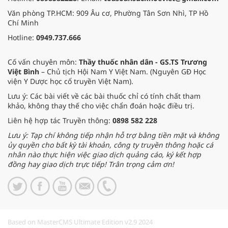
Văn phòng TP.HCM: 909 Âu cơ, Phường Tân Sơn Nhì, TP Hồ
Chí Minh
Hotline:
0949.737.666
Cố vấn chuyên môn:
Thầy thuốc nhân dân - GS.TS Trương
Việt Bình
– Chủ tịch Hội Nam Y Việt Nam. (Nguyên GĐ Học
viện Y Dược học cổ truyền Việt Nam).
Lưu ý: Các bài viết về các bài thuốc chỉ có tính chất tham
khảo, không thay thế cho việc chẩn đoán hoặc điều trị.
Liên hệ hợp tác Truyền thông:
0898 582 228
Lưu ý: Tạp chí không tiếp nhận hỗ trợ bằng tiền mặt và không
ủy quyền cho bất kỳ tài khoản, công ty truyền thông hoặc cá
nhân nào thực hiện việc giao dịch quảng cáo, ký kết hợp
đồng hay giao dịch trực tiếp! Trân trọng cảm ơn!
Based on MasterCMS Ultimate Edition v2.9 2024