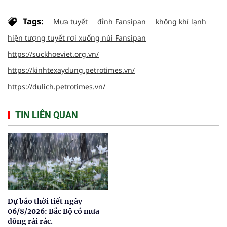
Tags:
Mưa tuyết
đỉnh Fansipan
không khí lạnh
hiện tượng tuyết rơi xuống núi Fansipan
https://suckhoeviet.org.vn/
https://kinhtexaydung.petrotimes.vn/
https://dulich.petrotimes.vn/
TIN LIÊN QUAN
Dự báo thời tiết ngày
06/8/2026: Bắc Bộ có mưa
dông rải rác.