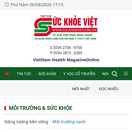
Thứ Năm 06/08/2026 17:15
E-ISSN 2734 - 9756
P-ISSN 2815 - 6285
VietNam Health MagazineOnline
NLINE
TIN TỨC
SỨC KHỎE
Y HỌC CỔ TRUYỀN
NGHIÊN CỨU TRA
MỚI NHẤT
ĐỌC NHIỀU
MÔI TRƯỜNG & SỨC KHỎE
Năng lượng bền vững
Môi trường xanh