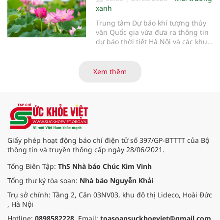
xanh
Trung tâm Dự báo khí tượng thủy
văn Quốc gia vừa đưa ra thông tin
dự báo thời tiết Hà Nội và các khu
vực khác trên cả nước ngày
29/3/2026.
Xem thêm
Giấy phép hoạt động báo chí điện tử số 397/GP-BTTTT của Bộ
thông tin và truyền thông cấp ngày 28/06/2021.
Tổng Biên Tập:
ThS Nhà báo Chúc Kim Vinh
Tổng thư ký tòa soạn:
Nhà báo Nguyễn Khải
Trụ sở chính: Tầng 2, Căn 03NV03, khu đô thị Lideco, Hoài Đức
, Hà Nội
Hotline:
0898582228
. Email:
toasoansuckhoeviet@gmail.com