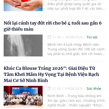
Điều phối ghép tạng quốc gia sẽ
tiếp tục phối hợp Bộ Y tế, các bệnh
viện và các cơ quan liên quan để
mở rộng mạng lưới điều phối, tăng
cường truyền thông, hoàn thiện
Nối lại cánh tay đứt rời cho bé 4 tuổi sau gần 6
quy trình chuyên môn và hệ thống
giờ thiếu máu
pháp luật để thúc đẩy lĩnh vực
hiến và ghép mô tạng.
21:09
|
04/08/2026
Tin tức
Bệnh nhi 4 tuổi nhập Bệnh viện
Trung ương Quân đội 108 với cánh
tay phải bị nhổ giật, đứt rời hoàn
toàn do tai nạn giao thông. Dù
mạch máu, thần kinh bị tổn
thương nặng và thời gian thiếu
Khúc Ca Blouse Trắng 2026": Giai Điệu Từ
máu kéo dài, các bác sĩ đã tái lập
Tâm Khơi Mầm Hy Vọng Tại Bệnh Viện Bạch
tuần hoàn thành công sau ca vi
Mai Cơ Sở Ninh Bình
phẫu kéo dài 3 giờ.
21:00
|
04/08/2026
Sức khỏe
Ninh Bình – Trong bầu không khí
ấm áp, giàu cảm xúc, chương trình
nghệ thuật – thiện nguyện "Khúc