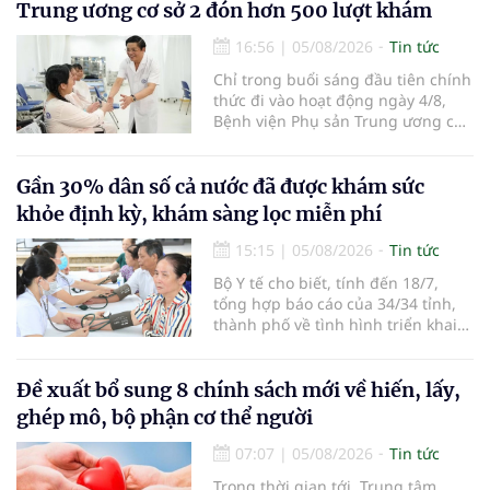
Trung ương cơ sở 2 đón hơn 500 lượt khám
16:56
|
05/08/2026
Tin tức
Chỉ trong buổi sáng đầu tiên chính
thức đi vào hoạt động ngày 4/8,
Bệnh viện Phụ sản Trung ương cơ
sở 2 đã tiếp đón hơn 500 lượt
người đến khám, điều trị và đón
em bé đầu tiên chào đời.
Gần 30% dân số cả nước đã được khám sức
khỏe định kỳ, khám sàng lọc miễn phí
15:15
|
05/08/2026
Tin tức
Bộ Y tế cho biết, tính đến 18/7,
tổng hợp báo cáo của 34/34 tỉnh,
thành phố về tình hình triển khai
khám sức khỏe định kỳ, khám sàng
lọc miễn phí cho người dân, ghi
nhận 32.286.360 người, chiếm gần
Đề xuất bổ sung 8 chính sách mới về hiến, lấy,
30% dân số cả nước đã được khám
ghép mô, bộ phận cơ thể người
sức khỏe định kỳ năm nay.
07:07
|
05/08/2026
Tin tức
Trong thời gian tới, Trung tâm