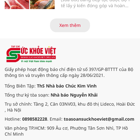
tế lấy ý kiến đóng góp và hoàn
thiện với nhiều chính sách nhằm
đổi mới phương thức quản lý, tăng
cường hậu kiểm, ứng dụng chuyển
Xem thêm
đổi số, kiểm soát nguy cơ theo toàn
bộ chuỗi cung ứng và nâng cao
hiệu quả quản lý loại hình thức ăn
đường phố, bếp ăn tập thể, góp
phần nâng cao hiệu quả bảo đảm
an toàn thực phẩm trong giai đoạn
mới.
Giấy phép hoạt động báo chí điện tử số 397/GP-BTTTT của Bộ
thông tin và truyền thông cấp ngày 28/06/2021.
Tổng Biên Tập:
ThS Nhà báo Chúc Kim Vinh
Tổng thư ký tòa soạn:
Nhà báo Nguyễn Khải
Trụ sở chính: Tầng 2, Căn 03NV03, khu đô thị Lideco, Hoài Đức
, Hà Nội
Hotline:
0898582228
. Email:
toasoansuckhoeviet@gmail.com
Văn phòng TP.HCM: 909 Âu cơ, Phường Tân Sơn Nhì, TP Hồ
Chí Minh