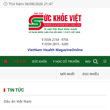
Thứ Năm 06/08/2026 21:47
E-ISSN 2734 - 9756
P-ISSN 2815 - 6285
VietNam Health MagazineOnline
NLINE
TIN TỨC
SỨC KHỎE
Y HỌC CỔ TRUYỀN
NGHIÊN CỨU TRA
MỚI NHẤT
ĐỌC NHIỀU
TIN TỨC
Dấu ấn Việt Nam