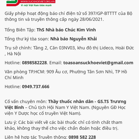
an toàn thực phẩm trong giai đoạn
mới.
Giấy phép hoạt động báo chí điện tử số 397/GP-BTTTT của Bộ
thông tin và truyền thông cấp ngày 28/06/2021.
Tổng Biên Tập:
ThS Nhà báo Chúc Kim Vinh
Tổng thư ký tòa soạn:
Nhà báo Nguyễn Khải
Trụ sở chính: Tầng 2, Căn 03NV03, khu đô thị Lideco, Hoài Đức
, Hà Nội
Hotline:
0898582228
. Email:
toasoansuckhoeviet@gmail.com
Văn phòng TP.HCM: 909 Âu cơ, Phường Tân Sơn Nhì, TP Hồ
Chí Minh
Hotline:
0949.737.666
Cố vấn chuyên môn:
Thầy thuốc nhân dân - GS.TS Trương
Việt Bình
– Chủ tịch Hội Nam Y Việt Nam. (Nguyên GĐ Học
viện Y Dược học cổ truyền Việt Nam).
Lưu ý: Các bài viết về các bài thuốc chỉ có tính chất tham
khảo, không thay thế cho việc chẩn đoán hoặc điều trị.
Liên hệ hợp tác Truyền thông:
0898 582 228