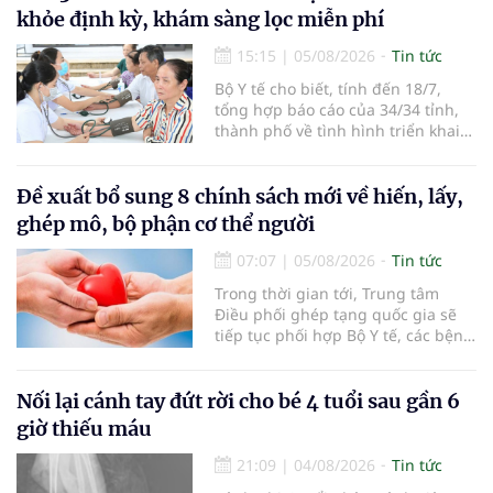
khỏe định kỳ, khám sàng lọc miễn phí
15:15
|
05/08/2026
Tin tức
Bộ Y tế cho biết, tính đến 18/7,
tổng hợp báo cáo của 34/34 tỉnh,
thành phố về tình hình triển khai
khám sức khỏe định kỳ, khám sàng
lọc miễn phí cho người dân, ghi
nhận 32.286.360 người, chiếm gần
Đề xuất bổ sung 8 chính sách mới về hiến, lấy,
30% dân số cả nước đã được khám
ghép mô, bộ phận cơ thể người
sức khỏe định kỳ năm nay.
07:07
|
05/08/2026
Tin tức
Trong thời gian tới, Trung tâm
Điều phối ghép tạng quốc gia sẽ
tiếp tục phối hợp Bộ Y tế, các bệnh
viện và các cơ quan liên quan để
mở rộng mạng lưới điều phối, tăng
cường truyền thông, hoàn thiện
Nối lại cánh tay đứt rời cho bé 4 tuổi sau gần 6
quy trình chuyên môn và hệ thống
giờ thiếu máu
pháp luật để thúc đẩy lĩnh vực
hiến và ghép mô tạng.
21:09
|
04/08/2026
Tin tức