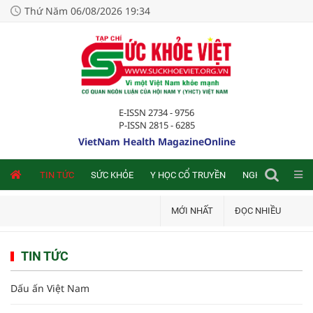
Thứ Năm 06/08/2026 19:34
E-ISSN 2734 - 9756
P-ISSN 2815 - 6285
VietNam Health MagazineOnline
NLINE
TIN TỨC
SỨC KHỎE
Y HỌC CỔ TRUYỀN
NGHIÊN CỨU TRA
MỚI NHẤT
ĐỌC NHIỀU
TIN TỨC
Dấu ấn Việt Nam