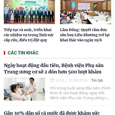
Tiếp tục rà soát, triển khai
Lâm Đồng: Quyết tâm đưa
các nhiệm vụ trong lĩnh vực
sân bay Liên Khương trở lại
cấp cứu, điều trị đột quỵ
khai thác vào ngày 19/8
CÁC TIN KHÁC
Ngày hoạt động đầu tiên, Bệnh viện Phụ sản
Trung ương cơ sở 2 đón hơn 500 lượt khám
16:56
|
05/08/2026
Tin tức
Chỉ trong buổi sáng đầu tiên chính
thức đi vào hoạt động ngày 4/8,
Bệnh viện Phụ sản Trung ương cơ
sở 2 đã tiếp đón hơn 500 lượt
người đến khám, điều trị và đón
em bé đầu tiên chào đời.
Gần 30% dân số cả nước đã được khám sức