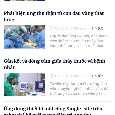
các tiến bộ mới hướng tới "chữa
khỏi chức năng" bệnh viêm gan B
là những nội dung trọng tâm được
Phát hiện ung thư thận từ cơn đau vùng thắt
báo cáo tại Hội thảo khoa học cập
lưng
nhật chẩn đoán và điều trị bệnh lý
tiêu hóa - gan mật vừa diễn ra
09:09
|
04/08/2026
Tin tức
ngày 1/8 tại Bệnh viện Đại học
Người đàn ông 64 tuổi, đến bệnh
quốc tế Hồng Bàng.
viện khám sau nhiều ngày đau
vùng thắt lưng, các bác sĩ phát
hiện khối u thận phải kích thước
khoảng 3cm, nghi ngờ ung thư
biểu mô tế bào thận. Với khối u còn
Gắn kết và đồng cảm giữa thầy thuốc và bệnh
ở giai đoạn sớm, người bệnh được
nhân
chỉ định cắt bán phần thận phải
bằng phẫu thuật robot thay vì phải
07:07
|
04/08/2026
Tin tức
cắt bỏ toàn bộ quả thận như trước
Từ việc xây dựng môi trường làm
đây.
việc chuyên nghiệp, nhân văn, đổi
mới ứng xử của nhân viên y tế,
Bệnh viện đa khoa khu vực Phúc
Yên (tỉnh Phú Thọ) đã tạo nên sự
đồng cảm, gắn kết cao giữa thầy
Ứng dụng thiết bị một cổng Single-site trên
thuốc với bệnh nhân.