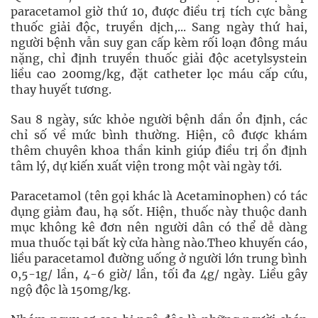
paracetamol giờ thứ 10, được điều trị tích cực bằng
thuốc giải độc, truyền dịch,... Sang ngày thứ hai,
người bệnh vẫn suy gan cấp kèm rối loạn đông máu
nặng, chỉ định truyền thuốc giải độc acetylsystein
liều cao 200mg/kg, đặt catheter lọc máu cấp cứu,
thay huyết tương.
Sau 8 ngày, sức khỏe người bệnh dần ổn định, các
chỉ số về mức bình thường. Hiện, cô được khám
thêm chuyên khoa thần kinh giúp điều trị ổn định
tâm lý, dự kiến xuất viện trong một vài ngày tới.
Paracetamol (tên gọi khác là Acetaminophen) có tác
dụng giảm đau, hạ sốt. Hiện, thuốc này thuộc danh
mục không kê đơn nên người dân có thể dễ dàng
mua thuốc tại bất kỳ cửa hàng nào.Theo khuyến cáo,
liều paracetamol đường uống ở người lớn trung bình
0,5-1g/ lần, 4-6 giờ/ lần, tối đa 4g/ ngày. Liều gây
ngộ độc là 150mg/kg.