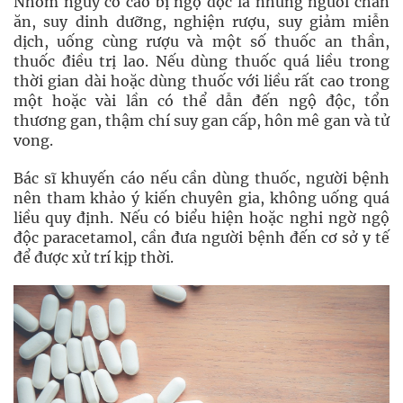
Nhóm nguy cơ cao bị ngộ độc là những người chán
ăn, suy dinh dưỡng, nghiện rượu, suy giảm miễn
dịch, uống cùng rượu và một số thuốc an thần,
thuốc điều trị lao. Nếu dùng thuốc quá liều trong
thời gian dài hoặc dùng thuốc với liều rất cao trong
một hoặc vài lần có thể dẫn đến ngộ độc, tổn
thương gan, thậm chí suy gan cấp, hôn mê gan và tử
vong.
Bác sĩ khuyến cáo nếu cần dùng thuốc, người bệnh
nên tham khảo ý kiến chuyên gia, không uống quá
liều quy định. Nếu có biểu hiện hoặc nghi ngờ ngộ
độc paracetamol, cần đưa người bệnh đến cơ sở y tế
để được xử trí kịp thời.