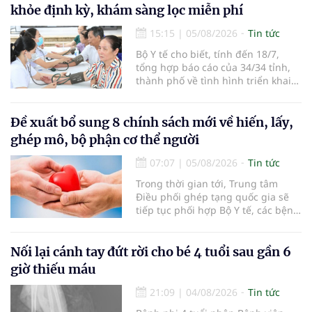
khỏe định kỳ, khám sàng lọc miễn phí
15:15
|
05/08/2026
Tin tức
Bộ Y tế cho biết, tính đến 18/7,
tổng hợp báo cáo của 34/34 tỉnh,
thành phố về tình hình triển khai
khám sức khỏe định kỳ, khám sàng
lọc miễn phí cho người dân, ghi
nhận 32.286.360 người, chiếm gần
Đề xuất bổ sung 8 chính sách mới về hiến, lấy,
30% dân số cả nước đã được khám
ghép mô, bộ phận cơ thể người
sức khỏe định kỳ năm nay.
07:07
|
05/08/2026
Tin tức
Trong thời gian tới, Trung tâm
Điều phối ghép tạng quốc gia sẽ
tiếp tục phối hợp Bộ Y tế, các bệnh
viện và các cơ quan liên quan để
mở rộng mạng lưới điều phối, tăng
cường truyền thông, hoàn thiện
Nối lại cánh tay đứt rời cho bé 4 tuổi sau gần 6
quy trình chuyên môn và hệ thống
giờ thiếu máu
pháp luật để thúc đẩy lĩnh vực
hiến và ghép mô tạng.
21:09
|
04/08/2026
Tin tức