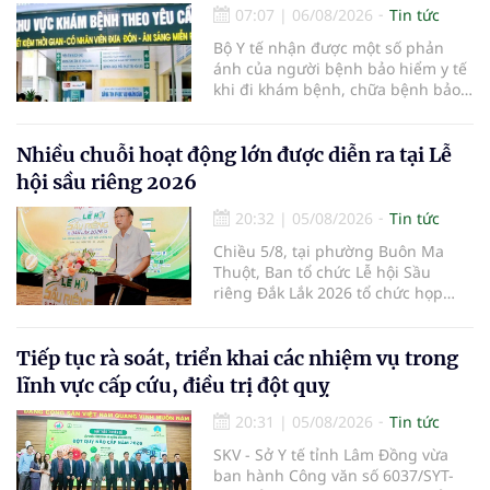
07:07
|
06/08/2026
Tin tức
Bộ Y tế nhận được một số phản
ánh của người bệnh bảo hiểm y tế
khi đi khám bệnh, chữa bệnh bảo
hiểm y tế đúng trình tự, thủ tục
quy định, không đăng ký khám
bệnh, chữa bệnh theo yêu cầu
Nhiều chuỗi hoạt động lớn được diễn ra tại Lễ
nhưng vẫn phải nộp thêm các chi
hội sầu riêng 2026
phí khám bệnh, chữa bệnh ngoài
phần cùng chi trả.
20:32
|
05/08/2026
Tin tức
Chiều 5/8, tại phường Buôn Ma
Thuột, Ban tổ chức Lễ hội Sầu
riêng Đắk Lắk 2026 tổ chức họp
báo thông tin về các hoạt động của
Lễ hội Sầu riêng Đắk Lắk 2026.Lễ
hội Sầu riêng Đắk Lắk năm 2026 có
Tiếp tục rà soát, triển khai các nhiệm vụ trong
chủ đề “Sầu riêng Đắk Lắk – Kết nối
lĩnh vực cấp cứu, điều trị đột quỵ
vươn xa”, được tổ chức từ ngày
15/8/2026 đến ngày 02/9/2026 tại
20:31
|
05/08/2026
Tin tức
phường Buôn Ma Thuột, xã Krông
SKV - Sở Y tế tỉnh Lâm Đồng vừa
Pắc, phường Tuy Hòa và một số xã
ban hành Công văn số 6037/SYT-
trồng sầu riêng trên địa bàn tỉnh.