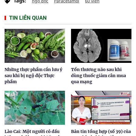
Tags:
ngộ độc
Paracetamol
60 viên
TIN LIÊN QUAN
Những thực phẩm cần lưu ý
Tổn thương não sau khi
sau khi bị ngộ độc Thực
dùng thuốc giảm cân mua
phẩm
qua mạng
Lào Cai: Một người có dấu
Bản tin tổng hợp (số 39) của