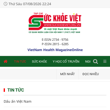
Thứ Sáu 07/08/2026 22:24
E-ISSN 2734 - 9756
P-ISSN 2815 - 6285
VietNam Health MagazineOnline
NLINE
TIN TỨC
SỨC KHỎE
Y HỌC CỔ TRUYỀN
NGHIÊN CỨU TRA
MỚI NHẤT
ĐỌC NHIỀU
TIN TỨC
Dấu ấn Việt Nam