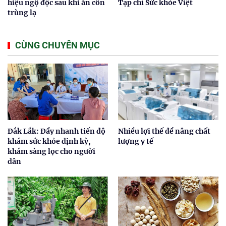
hiệu ngộ độc sau khi ăn côn
Tạp chí Sức khỏe Việt
trùng lạ
CÙNG CHUYÊN MỤC
Đắk Lắk: Đẩy nhanh tiến độ
Nhiều lợi thế để nâng chất
khám sức khỏe định kỳ,
lượng y tế
khám sàng lọc cho người
dân