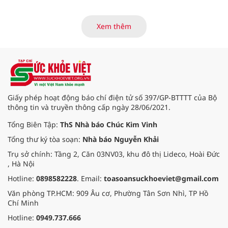
các tiến bộ mới hướng tới "chữa
khỏi chức năng" bệnh viêm gan B
là những nội dung trọng tâm được
Xem thêm
báo cáo tại Hội thảo khoa học cập
nhật chẩn đoán và điều trị bệnh lý
tiêu hóa - gan mật vừa diễn ra
ngày 1/8 tại Bệnh viện Đại học
quốc tế Hồng Bàng.
Giấy phép hoạt động báo chí điện tử số 397/GP-BTTTT của Bộ
thông tin và truyền thông cấp ngày 28/06/2021.
Tổng Biên Tập:
ThS Nhà báo Chúc Kim Vinh
Tổng thư ký tòa soạn:
Nhà báo Nguyễn Khải
Trụ sở chính: Tầng 2, Căn 03NV03, khu đô thị Lideco, Hoài Đức
, Hà Nội
Hotline:
0898582228
. Email:
toasoansuckhoeviet@gmail.com
Văn phòng TP.HCM: 909 Âu cơ, Phường Tân Sơn Nhì, TP Hồ
Chí Minh
Hotline:
0949.737.666